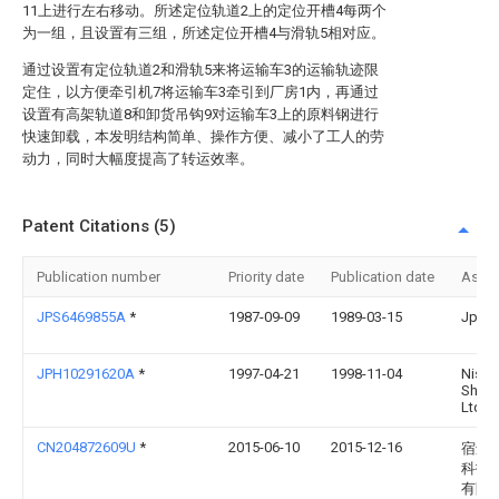
11上进行左右移动。所述定位轨道2上的定位开槽4每两个
为一组，且设置有三组，所述定位开槽4与滑轨5相对应。
通过设置有定位轨道2和滑轨5来将运输车3的运输轨迹限
定住，以方便牵引机7将运输车3牵引到厂房1内，再通过
设置有高架轨道8和卸货吊钩9对运输车3上的原料钢进行
快速卸载，本发明结构简单、操作方便、减小了工人的劳
动力，同时大幅度提高了转运效率。
Patent Citations (5)
Publication number
Priority date
Publication date
Assi
JPS6469855A
*
1987-09-09
1989-03-15
Jpe K
JPH10291620A
*
1997-04-21
1998-11-04
Nissa
Shata
Ltd
CN204872609U
*
2015-06-10
2015-12-16
宿迁
科技
有限