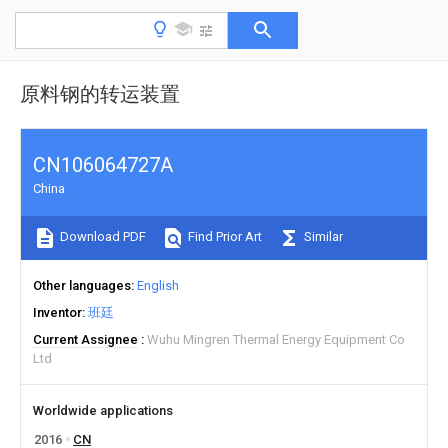
原料钢的转运装置
CN106064727A
China
Download PDF
Find Prior Art
Similar
Other languages
English
Inventor
班廷
Current Assignee
Wuhu Mingren Thermal Energy Equipment Co
Ltd
Worldwide applications
2016
CN