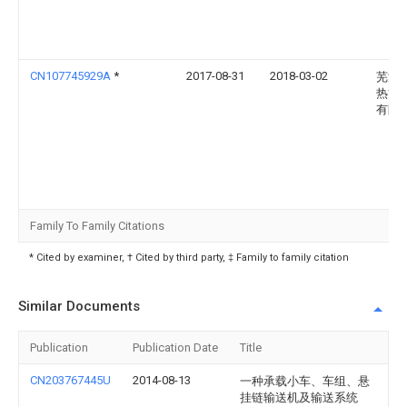
CN107745929A
*
2017-08-31
2018-03-02
芜湖
热能
有限
Family To Family Citations
* Cited by examiner, † Cited by third party, ‡ Family to family citation
Similar Documents
Publication
Publication Date
Title
CN203767445U
2014-08-13
一种承载小车、车组、悬
挂链输送机及输送系统