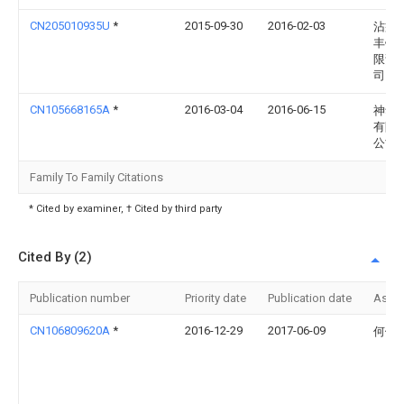
CN205010935U
*
2015-09-30
2016-02-03
沾益
丰铝
限责
司
CN105668165A
*
2016-03-04
2016-06-15
神华
有限
公司
Family To Family Citations
* Cited by examiner, † Cited by third party
Cited By (2)
Publication number
Priority date
Publication date
Assi
CN106809620A
*
2016-12-29
2017-06-09
何健