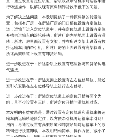
置，通过设置有定位轨道、滑轨以及牵引机来对运输车进
行转运操作，以解决现有原料钢卸货效率低下的问题。
为了解决上述问题，本发明提供了一种原料钢的转运装
置，包括有厂房，在所述厂房的门口部位设置有定位轨
道，运输车进入定位轨道中，并在定位轨道上设置有定位
开槽供运输车的滚轮移动，所述厂房内的地面上设置有滑
轨，所述厂房里面设置有支架，并在所述支架上设置有拉
扯运输车用的牵引机，所述厂房的上面设置有高架轨道，
所述高架轨道上设置有卸货吊钩。
进一步改进在于：所述滑轨上设置有感应器与卸货吊钩电
气连接。
进一步改进在于：所述支架上设置有左右位移导轨，所述
牵引机安装在左右位移导轨上进行左右移动。
进一步改进在于：所述定位轨道上的定位开槽每两个为一
组，且至少设置有三组，所述定位开槽与滑轨相对应。
本发明的有益效果是：通过设置有定位轨道和滑轨来将运
输车的运输轨迹限定住，以方便牵引机将运输车牵引到厂
房内，再通过设置有高架轨道和卸货吊钩对运输车上的原
料钢进行快速卸载，本发明结构简单、操作方便、减小了
工人的劳动力，同时大幅度提高了转运效率。