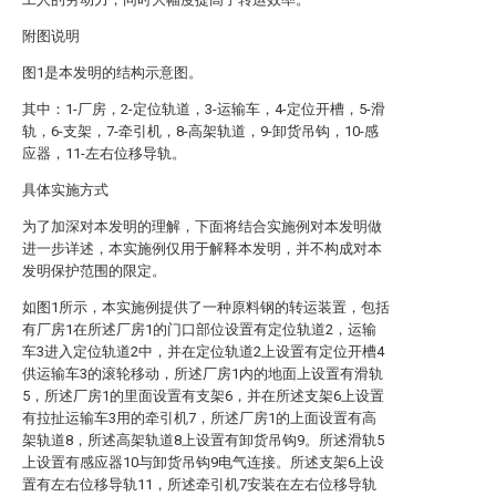
附图说明
图1是本发明的结构示意图。
其中：1-厂房，2-定位轨道，3-运输车，4-定位开槽，5-滑
轨，6-支架，7-牵引机，8-高架轨道，9-卸货吊钩，10-感
应器，11-左右位移导轨。
具体实施方式
为了加深对本发明的理解，下面将结合实施例对本发明做
进一步详述，本实施例仅用于解释本发明，并不构成对本
发明保护范围的限定。
如图1所示，本实施例提供了一种原料钢的转运装置，包括
有厂房1在所述厂房1的门口部位设置有定位轨道2，运输
车3进入定位轨道2中，并在定位轨道2上设置有定位开槽4
供运输车3的滚轮移动，所述厂房1内的地面上设置有滑轨
5，所述厂房1的里面设置有支架6，并在所述支架6上设置
有拉扯运输车3用的牵引机7，所述厂房1的上面设置有高
架轨道8，所述高架轨道8上设置有卸货吊钩9。所述滑轨5
上设置有感应器10与卸货吊钩9电气连接。所述支架6上设
置有左右位移导轨11，所述牵引机7安装在左右位移导轨