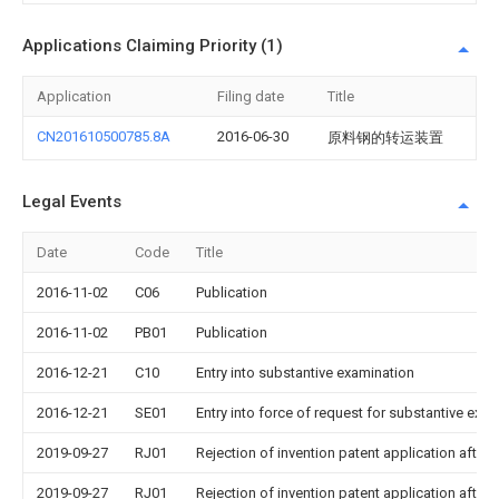
Applications Claiming Priority (1)
Application
Filing date
Title
CN201610500785.8A
2016-06-30
原料钢的转运装置
Legal Events
Date
Code
Title
2016-11-02
C06
Publication
2016-11-02
PB01
Publication
2016-12-21
C10
Entry into substantive examination
2016-12-21
SE01
Entry into force of request for substantive exa
2019-09-27
RJ01
Rejection of invention patent application after 
2019-09-27
RJ01
Rejection of invention patent application after 