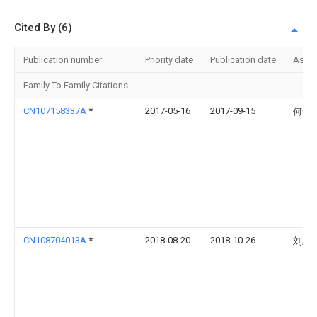
Cited By (6)
Publication number
Priority date
Publication date
Assi
Family To Family Citations
CN107158337A
*
2017-05-16
2017-09-15
何华
CN108704013A
*
2018-08-20
2018-10-26
刘宏