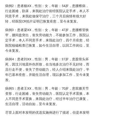
病例2：患者杨XX，性别：女，年龄：54岁，患腰椎病，
行走困难，卧床，来我处治疗前经医院认定手术，本人不
同意手术，来我处做保守治疗，三个月后病情有很大好
转，经医院CR拍片证明已恢复痊愈，至今未复发。
病例3：患者梁XX，性别：女，年龄：47岁，患腰椎管狭
窄，腰间盘突出，丧失劳动能力，不能参加工作，医院认
定手术，本人不同意手术，来我处治疗，四个月痊愈，经
医院核磁检查已恢复，如今生活自理，以回工作岗位，至
今未复发。
病例4：患者刘XX，性别：男，年龄：37岁，患股骨头坏
死，因汶川地震外伤所致，在当地多次治疗不见好转，而
且行走不便，丧失了劳动能力，经人介绍来我处治疗，半
年已基本痊愈，并能生活自理，现以参加工作，至今未复
发。
病例5：患者王XX，性别：男，年龄：70岁，患双膝关节
变形，行走困难，丧失劳动能力，医院认定手术置换，本
人不同意手术置换，来我处治疗，经过半年治疗已康复，
生活自理，活动自如，至今未复发。
尽管上面对本发明的优选实施例进行了描述，但是本发明