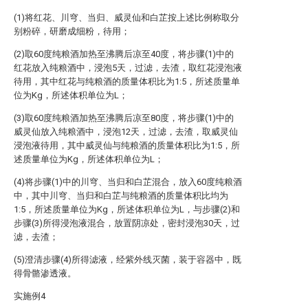
(1)将红花、川穹、当归、威灵仙和白芷按上述比例称取分
别粉碎，研磨成细粉，待用；
(2)取60度纯粮酒加热至沸腾后凉至40度，将步骤(1)中的
红花放入纯粮酒中，浸泡5天，过滤，去渣，取红花浸泡液
待用，其中红花与纯粮酒的质量体积比为1:5，所述质量单
位为Kg，所述体积单位为L；
(3)取60度纯粮酒加热至沸腾后凉至80度，将步骤(1)中的
威灵仙放入纯粮酒中，浸泡12天，过滤，去渣，取威灵仙
浸泡液待用，其中威灵仙与纯粮酒的质量体积比为1:5，所
述质量单位为Kg，所述体积单位为L；
(4)将步骤(1)中的川穹、当归和白芷混合，放入60度纯粮酒
中，其中川穹、当归和白芷与纯粮酒的质量体积比均为
1:5，所述质量单位为Kg，所述体积单位为L，与步骤(2)和
步骤(3)所得浸泡液混合，放置阴凉处，密封浸泡30天，过
滤，去渣；
(5)澄清步骤(4)所得滤液，经紫外线灭菌，装于容器中，既
得骨骼渗透液。
实施例4