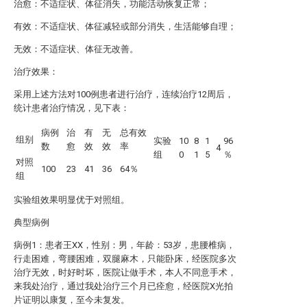
治愈：不适症状、体征消失，功能活动恢复正常；
有效：不适症状、体征减轻或部分消失，生活能够自理；
无效：不适症状、体征无改善。
治疗效果：
采用上述方法对100例患者进行治疗，连续治疗12周后，
统计患者治疗情况，见下表：
病例
治
有
无
总有效
组别
实验
10
8
1
96
数
愈
效
效
率
4
组
0
1
5
％
对照
100
23
41
36
64％
组
实验组效果明显优于对照组。
典型病例
病例1：患者王XX，性别：男，年龄：53岁，患腰椎病，
行走困难，弯腰困难，双腿麻木，只能卧床，经医院多次
治疗无效，时好时坏，医院让做手术，本人不同意手术，
来我处治疗，通过我处治疗三个月已痊愈，经医院X光拍
片证明以康复，至今未复发。