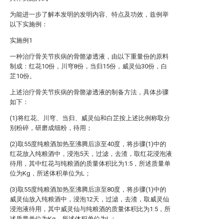
为能进一步了解本发明的发明内容、特点及功效，兹例举
以下实施例：
实施例1
一种治疗骨关节疾病的骨骼渗透液，由以下重量份的原料
制成：红花10份，川穹8份，当归15份，威灵仙30份，白
芷10份。
上述治疗骨关节疾病的骨骼渗透液的制备方法，具体步骤
如下：
(1)将红花、川穹、当归、威灵仙和白芷按上述比例称取分
别粉碎，研磨成细粉，待用；
(2)取55度纯粮酒加热至沸腾后凉至40度，将步骤(1)中的
红花放入纯粮酒中，浸泡5天，过滤，去渣，取红花浸泡液
待用，其中红花与纯粮酒的质量体积比为1:5，所述质量单
位为Kg，所述体积单位为L；
(3)取55度纯粮酒加热至沸腾后凉至80度，将步骤(1)中的
威灵仙放入纯粮酒中，浸泡12天，过滤，去渣，取威灵仙
浸泡液待用，其中威灵仙与纯粮酒的质量体积比为1:5，所
述质量单位为Kg，所述体积单位为L；