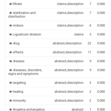
filtrate
claims,description
7
0.000
sterilization and
claims,description
7
0.000
disinfection
mixture
claims,description
6
0.000
Ligusticum striatum
claims
5
0.000
drug
abstract,description
22
0.000
effects
abstract,description
11
0.000
disease
abstract,description
9
0.000
diseases, disorders,
abstract,description
9
0.000
signs and symptoms
targeting
abstract,description
3
0.000
healing
abstract,description
2
0.000
immunity
abstract,description
2
0.000
Angelica archangelica
abstract
1
0.000