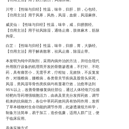
川穹：【性味与归经】性温，味辛，归肝，胆，心包经。
【功用主治】用于风寒，风热，风湿，血瘀，风湿麻痹。
威灵仙：【性味与归经】性温，味辛，咸，归膀胱经。
【功用主治】用于祛风除湿，通络止痛，肢体麻木，筋脉
拘挛。
白芷：【性味与归经】性温，味辛，归腓，胃，大肠经。
【功用主治】用于解表散寒，祛风止痛，除湿止带。
本发明为纯中药制剂，采用内病外治的方法，并结合现代
外用医疗设备的机理而开发的骨骼渗透液，不打针、不吃
药，具有痛苦小，无需手术，疗程短，见效快，不反复发
作，对颈椎病，腰椎病，各类骨关节疾病及股骨头坏死，
风湿，类风湿等骨伤类疾病均有显著疗效，治愈率达到
95％以上，改善骨骼修复病灶部位，通过人体经络穴位循
经靶向导药增强细胞活力，由表及里充分发挥药效，调节
机体的抗病能力，各位中草药药效间具有协同作用，发挥
了草本植物对生命功能的调节作用，此渗透液组方科学，
制备方法简单，易于加工，造价低廉，适用人群广泛，便
于临床应用。
具体实施方式