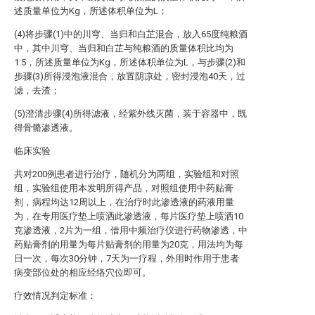
述质量单位为Kg，所述体积单位为L；
(4)将步骤(1)中的川穹、当归和白芷混合，放入65度纯粮酒
中，其中川穹、当归和白芷与纯粮酒的质量体积比均为
1:5，所述质量单位为Kg，所述体积单位为L，与步骤(2)和
步骤(3)所得浸泡液混合，放置阴凉处，密封浸泡40天，过
滤，去渣；
(5)澄清步骤(4)所得滤液，经紫外线灭菌，装于容器中，既
得骨骼渗透液。
临床实验
共对200例患者进行治疗，随机分为两组，实验组和对照
组，实验组使用本发明所得产品，对照组使用中药贴膏
剂，病程均达12周以上，在治疗时此渗透液的药液用量
为，在专用医疗垫上喷洒此渗透液，每片医疗垫上喷洒10
克渗透液，2片为一组，借用中频治疗仪进行药物渗透，中
药贴膏剂的用量为每片贴膏剂的用量为20克，用法均为每
日一次，每次30分钟，7天为一疗程，外用时作用于患者
病变部位处的相应经络穴位即可。
疗效情况判定标准：