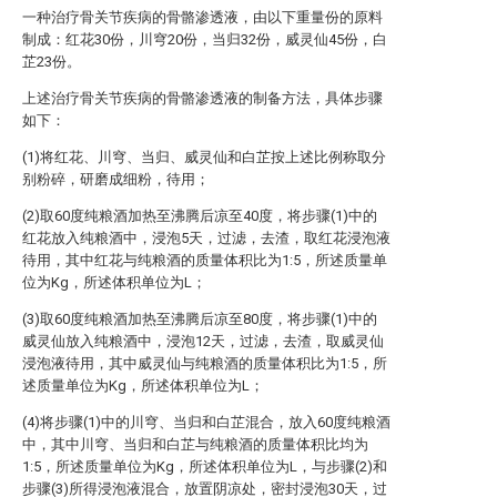
一种治疗骨关节疾病的骨骼渗透液，由以下重量份的原料
制成：红花30份，川穹20份，当归32份，威灵仙45份，白
芷23份。
上述治疗骨关节疾病的骨骼渗透液的制备方法，具体步骤
如下：
(1)将红花、川穹、当归、威灵仙和白芷按上述比例称取分
别粉碎，研磨成细粉，待用；
(2)取60度纯粮酒加热至沸腾后凉至40度，将步骤(1)中的
红花放入纯粮酒中，浸泡5天，过滤，去渣，取红花浸泡液
待用，其中红花与纯粮酒的质量体积比为1:5，所述质量单
位为Kg，所述体积单位为L；
(3)取60度纯粮酒加热至沸腾后凉至80度，将步骤(1)中的
威灵仙放入纯粮酒中，浸泡12天，过滤，去渣，取威灵仙
浸泡液待用，其中威灵仙与纯粮酒的质量体积比为1:5，所
述质量单位为Kg，所述体积单位为L；
(4)将步骤(1)中的川穹、当归和白芷混合，放入60度纯粮酒
中，其中川穹、当归和白芷与纯粮酒的质量体积比均为
1:5，所述质量单位为Kg，所述体积单位为L，与步骤(2)和
步骤(3)所得浸泡液混合，放置阴凉处，密封浸泡30天，过