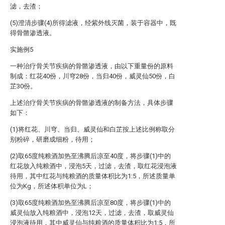
滤，去渣；
(5)澄清步骤(4)所得滤液，经紫外线灭菌，装于容器中，既
得骨骼渗透液。
实施例5
一种治疗骨关节疾病的骨骼渗透液，由以下重量份的原料
制成：红花40份，川穹28份，当归40份，威灵仙50份，白
芷30份。
上述治疗骨关节疾病的骨骼渗透液的制备方法，具体步骤
如下：
(1)将红花、川穹、当归、威灵仙和白芷按上述比例称取分
别粉碎，研磨成细粉，待用；
(2)取65度纯粮酒加热至沸腾后凉至40度，将步骤(1)中的
红花放入纯粮酒中，浸泡5天，过滤，去渣，取红花浸泡液
待用，其中红花与纯粮酒的质量体积比为1:5，所述质量单
位为Kg，所述体积单位为L；
(3)取65度纯粮酒加热至沸腾后凉至80度，将步骤(1)中的
威灵仙放入纯粮酒中，浸泡12天，过滤，去渣，取威灵仙
浸泡液待用，其中威灵仙与纯粮酒的质量体积比为1:5，所