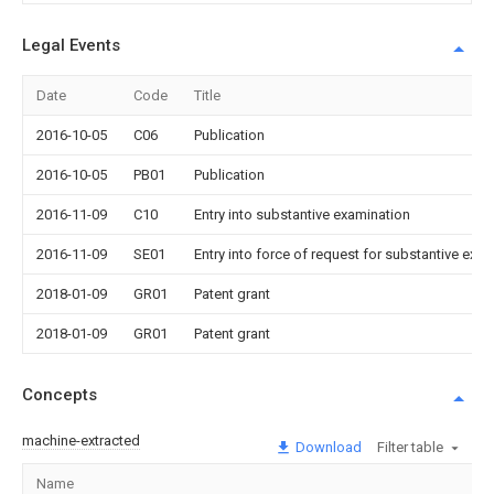
Legal Events
Date
Code
Title
2016-10-05
C06
Publication
2016-10-05
PB01
Publication
2016-11-09
C10
Entry into substantive examination
2016-11-09
SE01
Entry into force of request for substantive exa
2018-01-09
GR01
Patent grant
2018-01-09
GR01
Patent grant
Concepts
machine-extracted
Download
Filter table
Name