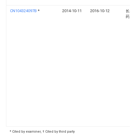
CN104324097B
*
2014-10-11
2016-10-12
长春
药大
* Cited by examiner, † Cited by third party