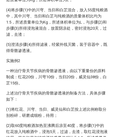
(4)将步骤(1)中的川穹、当归和白芷混合，放入55度纯粮酒
中，其中川穹、当归和白芷与纯粮酒的质量体积比均为
1:5，所述质量单位为Kg，所述体积单位为L，与步骤(2)和
步骤(3)所得浸泡液混合，放置阴凉处，密封浸泡20天，过
滤，去渣；
(5)澄清步骤(4)所得滤液，经紫外线灭菌，装于容器中，既
得骨骼渗透液。
实施例2
一种治疗骨关节疾病的骨骼渗透液，由以下重量份的原料
制成：红花20份，川穹10份，当归20份，威灵仙38份，白
芷15份。
上述治疗骨关节疾病的骨骼渗透液的制备方法，具体步骤
如下：
(1)将红花、川穹、当归、威灵仙和白芷按上述比例称取分
别粉碎，研磨成细粉，待用；
(2)取60度纯粮酒加热至沸腾后凉至40度，将步骤(1)中的
红花放入纯粮酒中，浸泡5天，过滤，去渣，取红花浸泡液