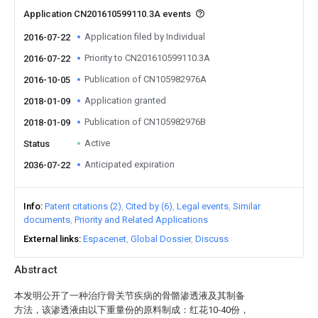
Application CN201610599110.3A events
Application filed by Individual
2016-07-22
Priority to CN201610599110.3A
2016-07-22
Publication of CN105982976A
2016-10-05
Application granted
2018-01-09
Publication of CN105982976B
2018-01-09
Active
Status
Anticipated expiration
2036-07-22
Info
Patent citations (2)
Cited by (6)
Legal events
Similar
documents
Priority and Related Applications
External links
Espacenet
Global Dossier
Discuss
Abstract
本发明公开了一种治疗骨关节疾病的骨骼渗透液及其制备
方法，该渗透液由以下重量份的原料制成：红花10‑40份，