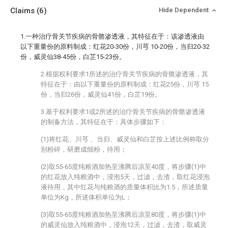
Claims
(6)
Hide Dependent
1.一种治疗骨关节疾病的骨骼渗透液，其特征在于：该渗透液由
以下重量份的原料制成：红花20-30份，川芎 10-20份，当归20-32
份，威灵仙38-45份，白芷15-23份。
2.根据权利要求1所述的治疗骨关节疾病的骨骼渗透液，其
特征在于：由以下重量份的原料制成：红花25份，川芎 15
份，当归26份，威灵仙41份，白芷19份。
3.基于权利要求1或2所述的治疗骨关节疾病的骨骼渗透液
的制备方法，其特征在于：具体步骤如下：
(1)将红花、川芎 、当归、威灵仙和白芷按上述比例称取分
别粉碎，研磨成细粉，待用；
(2)取55-65度纯粮酒加热至沸腾后凉至40度，将步骤(1)中
的红花放入纯粮酒中，浸泡5天，过滤，去渣，取红花浸泡
液待用，其中红花与纯粮酒的质量体积比为1:5，所述质量
单位为Kg，所述体积单位为L；
(3)取55-65度纯粮酒加热至沸腾后凉至80度，将步骤(1)中
的威灵仙放入纯粮酒中，浸泡12天，过滤，去渣，取威灵