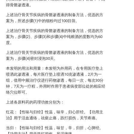
得骨骼渗透液。
上述治疗骨关节疾病的骨骼渗透液的制备方法，优选的方
案为，所述步骤(1)中的细粉均过100目筛。
上述治疗骨关节疾病的骨骼渗透液的制备方法，优选的方
案为，步骤(2)、步骤(3)和步骤(4)中纯粮酒的度数均为60
度。
上述治疗骨关节疾病的骨骼渗透液的制备方法，优选的方
案为，步骤(4)密封浸泡30天。
本发明的用法和用量：本发明为外用药，在专用医疗垫上
喷洒此渗透液，每片医疗垫上喷洒10克渗透液，2片为一
组，借用中频治疗仪进行药物渗透，每日一次，每次30分
钟，7天为一疗程，外用时作用于患者病变部位处的相应经
络穴位即可。
上述各原料药的药理功效分别为：
红花：【性味与归经】性温，味辛，归心肝经。【功用主
治】用于活血通络，祛瘀止痛，跌打损伤，关节疼痛。
当归：【性味与归经】性温，味甘，辛，归肝，心脾经。
【功用主治】用于跌打损伤，风湿痹痛。