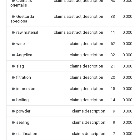
Clematis
claims,abstract,description
40
0.000
orientalis
Guettarda
claims,abstract,description
33
0.000
speciosa
raw material
claims,abstract,description
11
0.000
wine
claims,description
62
0.000
Angelica
claims,description
32
0.000
slag
claims,description
21
0.000
filtration
claims,description
20
0.000
immersion
claims,description
15
0.000
boiling
claims,description
14
0.000
powder
claims,description
9
0.000
sealing
claims,description
9
0.000
clarification
claims,description
7
0.000