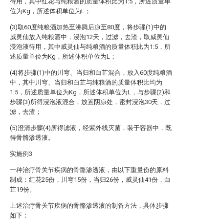
待用，其中红花与纯粮酒的质量体积比为1:5，所述质量单
位为Kg，所述体积单位为L；
(3)取60度纯粮酒加热至沸腾后凉至80度，将步骤(1)中的
威灵仙放入纯粮酒中，浸泡12天，过滤，去渣，取威灵仙
浸泡液待用，其中威灵仙与纯粮酒的质量体积比为1:5，所
述质量单位为Kg，所述体积单位为L；
(4)将步骤(1)中的川穹、当归和白芷混合，放入60度纯粮酒
中，其中川穹、当归和白芷与纯粮酒的质量体积比均为
1:5，所述质量单位为Kg，所述体积单位为L，与步骤(2)和
步骤(3)所得浸泡液混合，放置阴凉处，密封浸泡30天，过
滤，去渣；
(5)澄清步骤(4)所得滤液，经紫外线灭菌，装于容器中，既
得骨骼渗透液。
实施例3
一种治疗骨关节疾病的骨骼渗透液，由以下重量份的原料
制成：红花25份，川穹15份，当归26份，威灵仙41份，白
芷19份。
上述治疗骨关节疾病的骨骼渗透液的制备方法，具体步骤
如下：