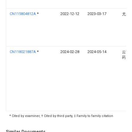
CN115804812A
*
2022-12-12
2023-03-17
尤永
CN118021887A
*
2024-02-28
2024-05-14
云南
药大
* Cited by examiner, † Cited by third party, ‡ Family to family citation
Similar Documents