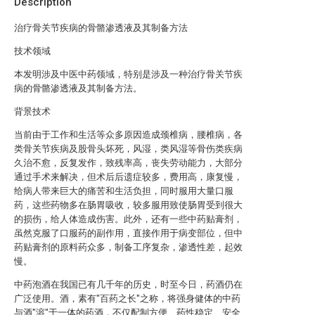
Description
治疗骨关节疾病的骨骼渗透液及其制备方法
技术领域
本发明涉及中医中药领域，特别是涉及一种治疗骨关节疾
病的骨骼渗透液及其制备方法。
背景技术
当前由于工作和生活等众多原因造成颈椎病，腰椎病，各
类骨关节疾病及股骨头坏死，风湿，类风湿等骨伤类疾病
久治不愈，反复发作，致残率高，丧失劳动能力，大部分
通过手术来解决，但术后后遗症较多，费用高，康复慢，
给病人带来巨大的痛苦和生活负担，同时服用大量口服
药，这些药物多在肠胃吸收，较多服用致使肠胃受到很大
的损伤，给人体造成伤害。此外，还有一些中药贴膏剂，
虽然克服了口服药的副作用，直接作用于病变部位，但中
药贴膏剂的原料药众多，制备工序复杂，渗透性差，起效
慢。
中药泡酒在我国已有几千年的历史，时至今日，药酒仍在
广泛使用。酒，素有"百药之长"之称，将强身健体的中药
与酒"溶"于一体的药酒，不仅配制方便、药性稳定、安全