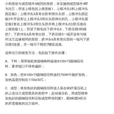
小和形状与成型锻件4相同的形腔，本实施例成型锻件4即
为法兰；所述上模包括上模垫板1，上模冲头3和上模冲头
固定板2；上模冲头3具有台阶和突出头部，上模冲头固定
板2中开设有让上模冲头3突出头部伸出的孔，上模冲头固
定板2套在上模冲头3突出头部并将上模冲头3台阶压接在
上模垫板1上；所述下模包括下挤冲头6，下挤压模5和模
把7，下挤冲头6具有突出部，下挤压模5一端开设有与锻
件法兰边缘相同的形腔，挤冲头6具有突出部的一端与下挤
压模5连接，另一端与下模把7螺纹连接。
这种法兰的锻造方法，包括如下操作步骤：
A、下料：用带锯机将圆钢棒料锯成Φ100×75圆钢段坯
料，要求锯口不得有偏斜；
B、加热；把Φ100×75圆钢段坯料放到750W中频炉加热，
加热温度控制在1150±50℃；
C、成型；将加热好的圆钢段坯料放入装在800T液压机上
的上述法兰成型模具的形腔中；起动液压机，用成型模将
加热好的圆钢段坯料压制成型即得到图1，图8和图9所示
的所需规格的法兰锻件。