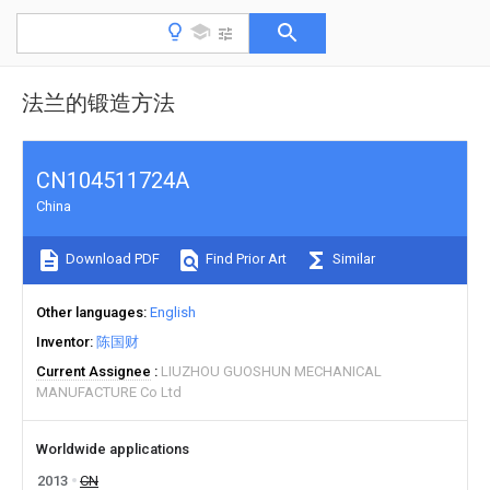
法兰的锻造方法
CN104511724A
China
Download PDF
Find Prior Art
Similar
Other languages
English
Inventor
陈国财
Current Assignee
LIUZHOU GUOSHUN MECHANICAL
MANUFACTURE Co Ltd
Worldwide applications
2013
CN