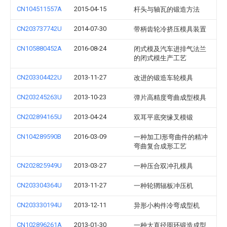
CN104511557A
2015-04-15
杆头与轴瓦的锻造方法
CN203737742U
2014-07-30
带柄齿轮冷挤压模具装置
CN105880452A
2016-08-24
闭式模及汽车进排气法兰
的闭式模生产工艺
CN203304422U
2013-11-27
改进的锻造车轮模具
CN203245263U
2013-10-23
弹片高精度弯曲成型模具
CN202894165U
2013-04-24
双耳平底突缘叉模锻
CN104289590B
2016-03-09
一种加工l形弯曲件的精冲
弯曲复合成形工艺
CN202825949U
2013-03-27
一种压合双冲孔模具
CN203304364U
2013-11-27
一种轮辋辐板冲压机
CN203330194U
2013-12-11
异形小构件冷弯成型机
CN102896261A
2013-01-30
一种大直径圆环锻造成型