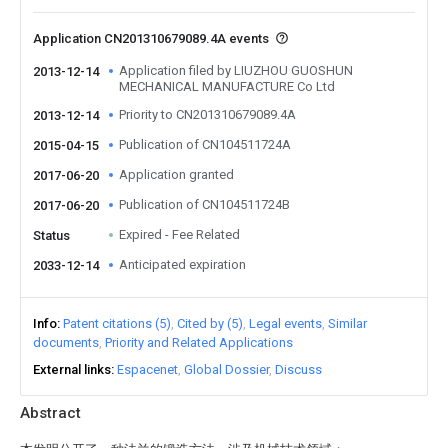
Application CN201310679089.4A events
Application filed by LIUZHOU GUOSHUN
2013-12-14
MECHANICAL MANUFACTURE Co Ltd
Priority to CN201310679089.4A
2013-12-14
Publication of CN104511724A
2015-04-15
Application granted
2017-06-20
Publication of CN104511724B
2017-06-20
Expired - Fee Related
Status
Anticipated expiration
2033-12-14
Info
Patent citations (5)
Cited by (5)
Legal events
Similar
documents
Priority and Related Applications
External links
Espacenet
Global Dossier
Discuss
Abstract