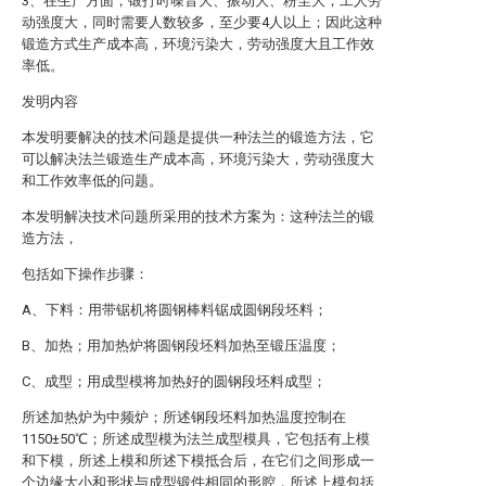
3、在生产方面，锻打时噪音大、振动大、粉尘大；工人劳
动强度大，同时需要人数较多，至少要4人以上；因此这种
锻造方式生产成本高，环境污染大，劳动强度大且工作效
率低。
发明内容
本发明要解决的技术问题是提供一种法兰的锻造方法，它
可以解决法兰锻造生产成本高，环境污染大，劳动强度大
和工作效率低的问题。
本发明解决技术问题所采用的技术方案为：这种法兰的锻
造方法，
包括如下操作步骤：
A、下料：用带锯机将圆钢棒料锯成圆钢段坯料；
B、加热；用加热炉将圆钢段坯料加热至锻压温度；
C、成型；用成型模将加热好的圆钢段坯料成型；
所述加热炉为中频炉；所述钢段坯料加热温度控制在
1150±50℃；所述成型模为法兰成型模具，它包括有上模
和下模，所述上模和所述下模抵合后，在它们之间形成一
个边缘大小和形状与成型锻件相同的形腔，所述上模包括