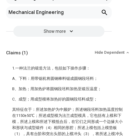
Mechanical Engineering
Show more
Claims
(1)
Hide Dependent
1.一种法兰的锻造方法，包括如下操作步骤：
A、下料：用带锯机将圆钢棒料锯成圆钢段坯料；
B、加热；用加热炉将圆钢段坯料加热至锻压温度；
C、成型；用成型模将加热好的圆钢段坯料成型；
其特征在于：所述加热炉为中频炉；所述钢段坯料加热温度控制
在1150±50℃；所述成型模为法兰成型模具，它包括有上模和下
模，所述上模和所述下模抵合后，在它们之间形成一个边缘大小
和形状与成型锻件（4）相同的形腔；所述上模包括上模垫板
（1），具有台阶和突出头部的上模冲头（3），将所述上模冲头