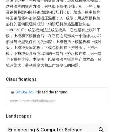
本发明公开了一种法兰的锻造方法，涉及机械技术领域；
这种法兰的锻造方法，包括如下操作步骤：A、下料：用
带锯机将圆钢棒料锯成圆钢段坯料；B、加热；用中频炉
将圆钢段坯料加热至锻压温度；C、成型；用成型模将加
热好的圆钢段坯料成型；钢段坯料加热温度控制在
1150±50℃；成型模为法兰成型模具，它包括有上模和下
模，上模和下模抵合后，在它们之间形成一个边缘大小和
形状与成型锻件相同的形腔；上模包括上模垫板和上模冲
头，上模冲头固定板；下模包括具有下挤冲头，下挤压
模，下挤冲头具有突出部的一端与下挤压模连接，另一端
与下模把连接。本发明可以解决法兰锻造生产成本高，环
境污染大，劳动强度大和工作效率低的问题。
Classifications
B21J5/025
Closed die forging
View 3 more classifications
Landscapes
Engineering & Computer Science