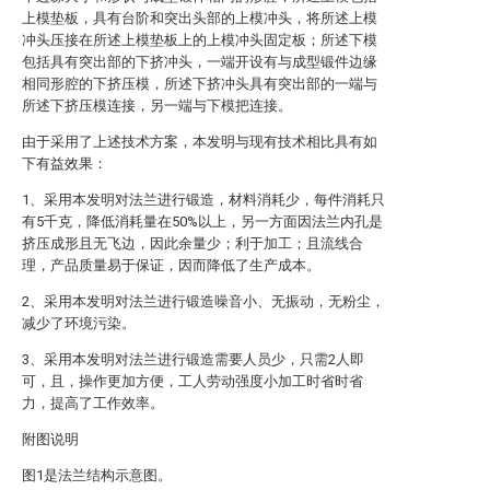
上模垫板，具有台阶和突出头部的上模冲头，将所述上模
冲头压接在所述上模垫板上的上模冲头固定板；所述下模
包括具有突出部的下挤冲头，一端开设有与成型锻件边缘
相同形腔的下挤压模，所述下挤冲头具有突出部的一端与
所述下挤压模连接，另一端与下模把连接。
由于采用了上述技术方案，本发明与现有技术相比具有如
下有益效果：
1、采用本发明对法兰进行锻造，材料消耗少，每件消耗只
有5千克，降低消耗量在50%以上，另一方面因法兰内孔是
挤压成形且无飞边，因此余量少；利于加工；且流线合
理，产品质量易于保证，因而降低了生产成本。
2、采用本发明对法兰进行锻造噪音小、无振动，无粉尘，
减少了环境污染。
3、采用本发明对法兰进行锻造需要人员少，只需2人即
可，且，操作更加方便，工人劳动强度小加工时省时省
力，提高了工作效率。
附图说明
图1是法兰结构示意图。