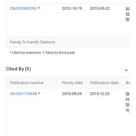
CN202943205U
*
2012-10-19
2013-05-22
如皋
线路
限公
Family To Family Citations
* Cited by examiner, † Cited by third party
Cited By (5)
Publication number
Priority date
Publication date
Assi
CN105171365A
*
2015-09-29
2015-12-23
陕西
特齿
限责
司