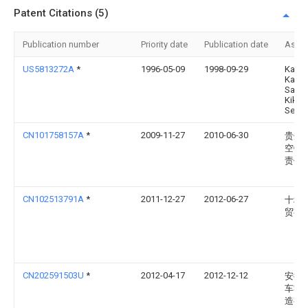
Patent Citations (5)
Publication number
Priority date
Publication date
Assi
US5813272A
*
1996-05-09
1998-09-29
Kabus
Kaish
Saka
Kikai
Seisa
CN101758157A
*
2009-11-27
2010-06-30
贵州
空锻
责任
CN102513791A
*
2011-12-27
2012-06-27
十堰
贸有
CN202591503U
*
2012-04-17
2012-12-12
安徽
车零
造有