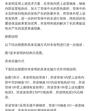
本发明采用上述技术方案，在管体内壁上设置钢条，钢条
内部设置电热丝，加大了管体中水的受热面积，管体中的
水实时收到电热丝发热产生的热量补充，而管体外壁上设
有发热带，进一步的对管体中的水进行加热，绝热层的包
覆使保温效果更加优秀，本发明有效的解决了长距离输送
热水产生的温度衰减现象。
附图说明
以下结合附图和具体实施方式对本发明进行进一步描述：
图1是本发明的结构示意图。
具体实施方式
下面结合附图对本发明的具体实施方式作详细说明。
如图1所示，本发明包括管体1，所述管体1内壁上设有内
部中空的钢条101，所述钢条101内设有电热丝102，所述
管体1外壁上缠绕有发热带2，所述管体1外壁上还包覆绝
热层3。所述发热带2为PTC电热带。所述绝热层3为石棉
层。
所述管体1采用无缝不锈钢管，管体1与钢条101一体形铸
造制成，具有良好的抗腐蚀性和强度。