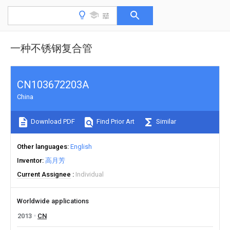
一种不锈钢复合管
CN103672203A
China
Download PDF
Find Prior Art
Similar
Other languages
English
Inventor
高月芳
Current Assignee
Individual
Worldwide applications
2013
CN