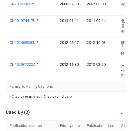
CN2932030Y
*
2006-07-19
2007-08-08
程巍
CN201974417U
*
2011-01-11
2011-09-14
北京
普仪
有限
CN202469350U
*
2012-02-17
2012-10-03
浙江
车研
限公
CN102937223A
*
2012-11-30
2013-02-20
大连
材料
司
Family To Family Citations
* Cited by examiner, † Cited by third party
Cited By (3)
Publication number
Priority date
Publication date
Assi