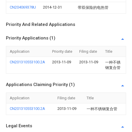
CN204069378U
2014-12-31
带双保险的电热管
Priority And Related Applications
Priority Applications (1)
Application
Priority date
Filing date
Title
CN201310553100.2A
2013-11-09
2013-11-09
一种不锈
钢复合管
Applications Claiming Priority (1)
Application
Filing date
Title
CN201310553100.2A
2013-11-09
一种不锈钢复合管
Legal Events