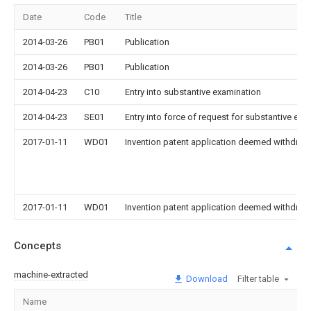
Date
Code
Title
2014-03-26
PB01
Publication
2014-03-26
PB01
Publication
2014-04-23
C10
Entry into substantive examination
2014-04-23
SE01
Entry into force of request for substantive exa
2017-01-11
WD01
Invention patent application deemed withdrawn
2017-01-11
WD01
Invention patent application deemed withdrawn
Concepts
machine-extracted
Download
Filter table
Name