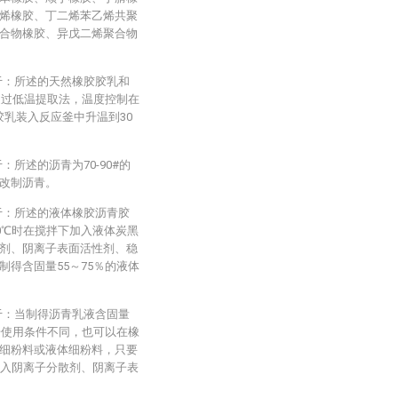
烯橡胶、丁二烯苯乙烯共聚
合物橡胶、异戊二烯聚合物
于：所述的天然橡胶胶乳和
通过低温提取法，温度控制在
将胶乳装入反应釜中升温到30
所述的沥青为70-90#的
改制沥青。
于：所述的液体橡胶沥青胶
0℃时在搅拌下加入液体炭黑
剂、阴离子表面活性剂、稳
得含固量55～75％的液体
于：当制得沥青乳液含固量
据使用条件不同，也可以在橡
细粉料或液体细粉料，只要
加入阴离子分散剂、阴离子表