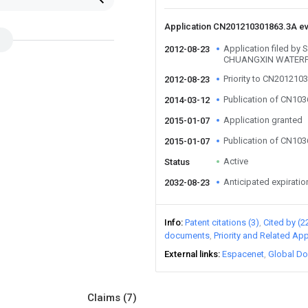
Application CN201210301863.3A e
Application filed 
2012-08-23
CHUANGXIN WATERP
Priority to CN201210
2012-08-23
Publication of CN10
2014-03-12
Application granted
2015-01-07
Publication of CN10
2015-01-07
Active
Status
Anticipated expiratio
2032-08-23
Info
Patent citations (3)
Cited by (2
documents
Priority and Related App
External links
Espacenet
Global Do
Claims
(7)