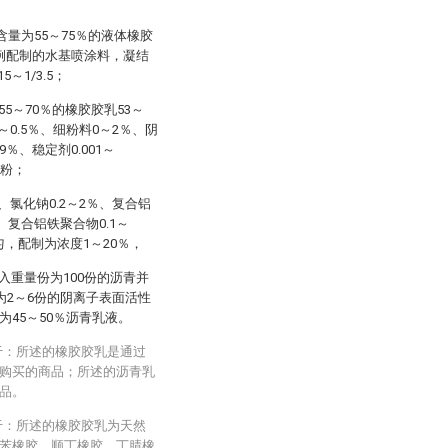
量为55～75％的液体橡胶
例配制的水基喷涂料，凝结
～1/3.5；
～70％的橡胶胶乳53～
～0.5％、细粉料0～2％、阴
9％、稳定剂0.001～
钙粉；
、氯化钠0.2～2％、复合铝
、复合铝铁聚合物0.1～
，配制为浓度1～20％，
重量份为100份的沥青并
份为2～6份的阴离子表面活性
为45～50％沥青乳液。
于：所述的橡胶胶乳是通过
购买的商品；所述的沥青乳
品。
于：所述的橡胶胶乳为天然
苯橡胶、顺丁橡胶、丁腈橡