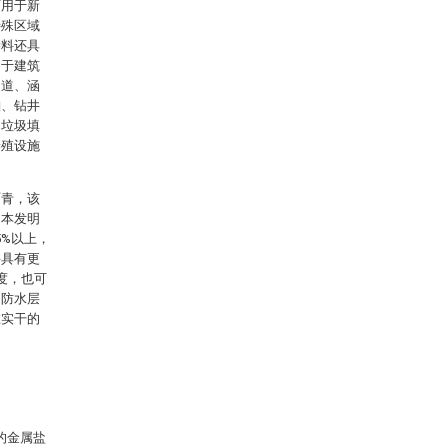
可用于新
特殊区域
涂料还具
用于建筑
隧道、涵
舶、钻井
、垃圾填
养殖设施
沥青，该
。本发明
5%以上，
并具有更
度，也可
道防水层
在实干的
述的金属盐