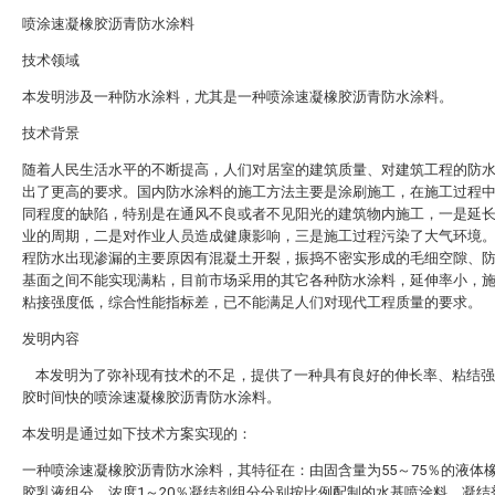
喷涂速凝橡胶沥青防水涂料
技术领域
本发明涉及一种防水涂料，尤其是一种喷涂速凝橡胶沥青防水涂料。
技术背景
随着人民生活水平的不断提高，人们对居室的建筑质量、对建筑工程的防
出了更高的要求。国内防水涂料的施工方法主要是涂刷施工，在施工过程
同程度的缺陷，特别是在通风不良或者不见阳光的建筑物内施工，一是延
业的周期，二是对作业人员造成健康影响，三是施工过程污染了大气环境
程防水出现渗漏的主要原因有混凝土开裂，振捣不密实形成的毛细空隙、
基面之间不能实现满粘，目前市场采用的其它各种防水涂料，延伸率小，
粘接强度低，综合性能指标差，已不能满足人们对现代工程质量的要求。
发明内容
本发明为了弥补现有技术的不足，提供了一种具有良好的伸长率、粘结强
胶时间快的喷涂速凝橡胶沥青防水涂料。
本发明是通过如下技术方案实现的：
一种喷涂速凝橡胶沥青防水涂料，其特征在：由固含量为55～75％的液体
胶乳液组分、浓度1～20％凝结剂组分分别按比例配制的水基喷涂料，凝结