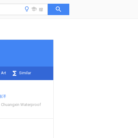
 Art
Similar
海洋
 Chuangxin Waterproof