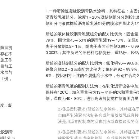
1.一种喷涂速凝橡胶沥青防水涂料，其特征在：由固含
沥青胶乳液组分、浓度1～20％凝结剂组分分别按比
剂组分与液体橡胶沥青胶乳液组分的喷涂容量比为1/15
所述的液体橡胶沥青乳液组分的配方比例为：固含量55
79％、固含量45～50％的沥青乳液19～43％、炭黑0
离子分散剂0.5～1％、阴离子表面活性剂0.997～0.99
水防漏提
0.003%；其中所述的细粉料包括瓷粉、重钙粉、轻
中存在不
长施工作
所述的凝结剂组分的配方比例为：氯化钙95～99.6％
。目前工
铁聚合物0.2～3％或配方比例为：氯化钙92～99.9％
防水层与
8％；按比例将上述的金属盐溶于水中，分别拌合均匀
施工慢，
所述的沥青乳液的配制方法为：在乳化沥青设备中加入
保持在120℃；加入重量份为13～41份的水和重量
剂，温度为40～80℃，进行高速剪切搅拌制得固含量
度，凝
2.根据权利要求1所述的防水涂料，其特征在
自由基乳液聚合法制备合成的橡胶胶乳或直接
液是用沥青配制成的沥青乳液或直接购买的商
橡胶沥青
3.根据权利要求2所述的防水涂料，其特征在
剂组分与
橡胶胶乳或合成橡胶胶乳，合成橡胶胶乳为丁