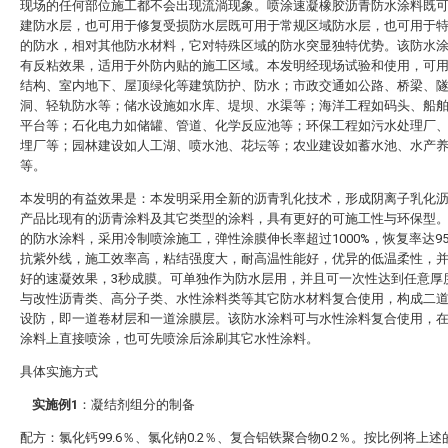
现场的任何部位施工都不会出现流淌现象。喷涂速凝橡胶沥青防水涂料既
建防水层，也可用于修复受损防水层既可用于常规区域防水层，也可用于
的防水，相对其他防水材料，它对特殊区域的防水突显独特优势。该防水
有反粘效果，适用于外防内贴的施工区域。本发明经现场试验和使用，可
结构、室内地下、屋顶绿化等建筑防护、防水；市政交通如公路、桥梁、
洞、轻轨防水等；储水设施如水库、堤坝、水渠等；海洋工程如码头、船
平台等；石化电力如储罐、管道、化学反应池等；环保工程如污水处理厂
埋厂等；园林建设如人工湖、喷水池、花坛等；农业建设如蓄水池、水产
等。
本发明的有益效果是：本发明采用全新的沥青乳化技术，形成阴离子乳化
产品比现有的沥青涂料及其它类型的涂料，具有更好的可施工性与环保型
的防水涂料，采用冷制喷涂施工，弹性涂膜伸长率超过1000%，恢复率达9
抗紫外线，施工效率高，粘结强度大，耐高温性能好，优异的低温柔性，
好的速凝效果，3秒成膜。可单独作为防水层用，并且可一次性达到任意厚
与改性沥青类、高分子类、水性涂料类等其它防水材料复合使用，构成二
设防，即一道卷材层和一道涂膜层。该防水涂料可与水性涂料复合使用，
涂料上直接喷涂，也可先喷涂后涂刷其它水性涂料。
具体实施方式
实施例1
：凝结剂组分的制备
配方：氯化钙99.6％、氯化钠0.2％、复合铝铁聚合物0.2％。按比例将上