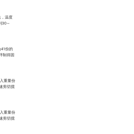
法，温度
30～
41份的
拌制得固
加入重量份
高速剪切搅
加入重量份
高速剪切搅