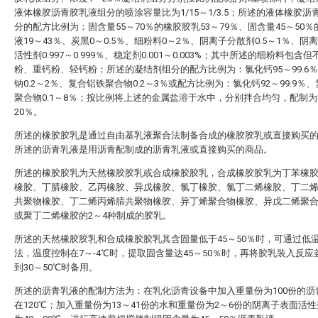
液体橡胶沥青胶乳液组分的喷涂容量比为1/15～1/3.5；所述的液体橡胶沥
分的配方比例为：固含量55～70％的橡胶胶乳53～79％、固含量45～50
液19～43％、炭黑0～0.5％、细粉料0～2％、阴离子分散剂0.5～1％、阴
活性剂0.997～0.999％、稳定剂0.001～0.003%；其中所述的细粉料包含
粉、重钙粉、轻钙粉；所述的凝结剂组分的配方比例为：氯化钙95～99.6
钠0.2～2％、复合铝铁聚合物0.2～3％或配方比例为：氯化钙92～99.9％
聚合物0.1～8％；按比例将上述的金属盐溶于水中，分别拌合均匀，配制为
20％。
所述的橡胶胶乳是通过自由基乳液聚合法制备合成的橡胶胶乳或直接购买
所述的沥青乳液是用沥青配制成的沥青乳液或直接购买的商品。
所述的橡胶胶乳为天然橡胶胶乳或合成橡胶胶乳，合成橡胶胶乳为丁苯橡
橡胶、丁腈橡胶、乙丙橡胶、异戊橡胶、氯丁橡胶、氯丁二烯橡胶、丁二
共聚物橡胶、丁二烯丙烯腈共聚物橡胶、异丁烯聚合物橡胶、异戊二烯聚
或聚丁二烯橡胶的2～4种制成的胶乳。
所述的天然橡胶胶乳和合成橡胶胶乳其含固量低于45～50％时，可通过低
法，温度控制在7～-4℃时，提取固含量达45～50％时，再将胶乳装入反应
到30～50℃时备用。
所述的沥青乳液的配制方法为：在乳化沥青设备中加入重量份为100份的沥
在120℃；加入重量份为13～41份的水和重量份为2～6份的阴离子表面活