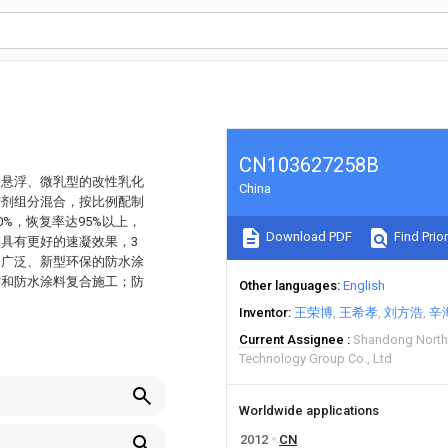
CN103627258B
、悬浮、微乳型的改性乳化
China
结剂组分混合，按比例配制
%，恢复率达95%以上，
Download PDF
Find Prior
具有更好的速凝效果，3
用广泛、新型环保的防水涂
材和防水涂料复合施工；防
Other languages
English
Inventor
王荣博
王希孝
刘方浩
辛
Current Assignee
Shandong North
Technology Group Co., Ltd
Worldwide applications
2012
CN