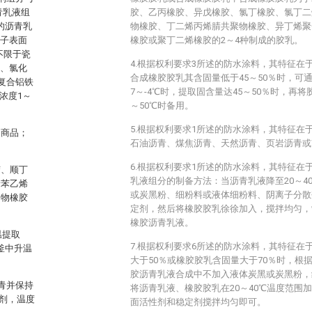
青乳液组
胶、乙丙橡胶、异戊橡胶、氯丁橡胶、氯丁二
％的沥青乳
物橡胶、丁二烯丙烯腈共聚物橡胶、异丁烯聚
离子表面
橡胶或聚丁二烯橡胶的2～4种制成的胶乳。
但不限于瓷
4.根据权利要求3所述的防水涂料，其特征在
％、氯化
合成橡胶胶乳其含固量低于45～50％时，可
、复合铝铁
7～-4℃时，提取固含量达45～50％时，再
浓度1～
～50℃时备用。
5.根据权利要求1所述的防水涂料，其特征在于：
的商品；
石油沥青、煤焦沥青、天然沥青、页岩沥青或
6.根据权利要求1所述的防水涂料，其特征在
胶、顺丁
乳液组分的制备方法：当沥青乳液降至20～4
烯苯乙烯
或炭黑粉、细粉料或液体细粉料、阴离子分散
合物橡胶
定剂，然后将橡胶胶乳徐徐加入，搅拌均匀，制
橡胶沥青乳液。
温提取
7.根据权利要求6所述的防水涂料，其特征在
釜中升温
大于50％或橡胶胶乳含固量大于70％时，根
胶沥青乳液合成中不加入液体炭黑或炭黑粉，
青并保持
将沥青乳液、橡胶胶乳在20～40℃温度范围
性剂，温度
面活性剂和稳定剂搅拌均匀即可。