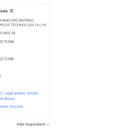
vents
by SHANDONG BEIFANG
ROOF TECHNOLOGY Co Ltd
301863.3A
3627258A
3627258B
n
2)
Legal events
Similar
lications
ssier
Discuss
Hide Dependent