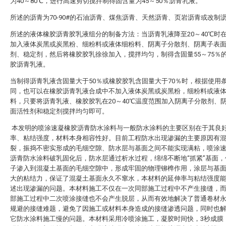
为40～80℃，进行高速剪切搅拌制得固含量为45～50％沥青乳液。
所述的沥青为70-90#的石油沥青、煤焦沥青、天然沥青、页岩沥青或改制
所述的液体橡胶沥青胶乳液组分的制备方法：当沥青乳液降至20～40℃时
加入液体炭黑或炭黑粉、细粉料或液体细粉料、阴离子分散剂、阴离子表
剂、稳定剂，然后将橡胶胶乳徐徐加入，搅拌均匀，制得含固量55～75％
胶沥青乳液。
当制得沥青乳液含固量大于50％或橡胶胶乳含固量大于70％时，根据使用
同，也可以在橡胶沥青乳液合成中不加入液体炭黑或炭黑粉，细粉料或液
料，只要将沥青乳液、橡胶胶乳在20～40℃温度范围加入阴离子分散剂、
面活性剂和稳定剂搅拌均匀即可。
本发明的喷涂速凝橡胶沥青防水涂料与一般防水涂料的主要区别在于其良
率、粘结强度，材料本身相容性好。目前工程防水出现渗漏的主要原因有
裂，振捣不密实形成的毛细空隙、防水层与基面之间不能实现满粘，喷涂
沥青防水涂料破乳固化后，防水层通过析水过程，绵绵不断地“抓紧”基面，
子渗入到混凝土基面的毛细空隙中，形成牢固的物理铆榫作用，涂层与基
大的粘结力，保证了混凝土基面永久不窜水，本材料的延伸率与粘结强度
述出现渗漏的问题。本材料施工不仅在一次同部施工过程中不产生接缝，
部施工过程中二次喷涂接缝也不会产生脱层，从而有效地解决了普通卷材
规避的接缝难题，避免了因施工或材料本身造成的接缝渗透问题，同时也
它防水涂料施工慢的问题。本材料采用冷喷涂施工，凝胶时间快，3秒成膜