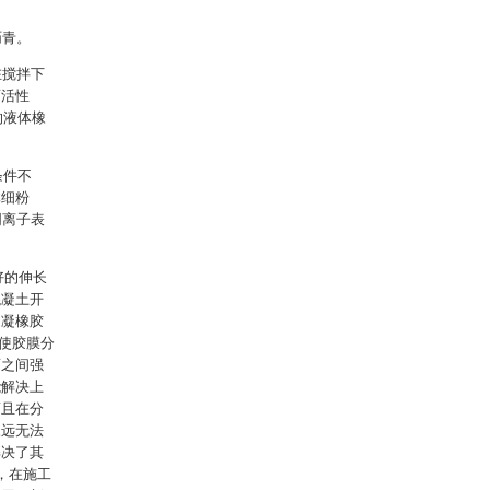
沥青。
在搅拌下
面活性
的液体橡
条件不
体细粉
阴离子表
好的伸长
混凝土开
速凝橡胶
使胶膜分
面之间强
能解决上
而且在分
永远无法
解决了其
，在施工