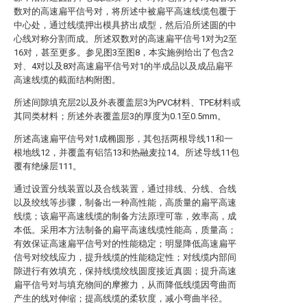
数对的高速扁平信号对，将所述中被扁平高速线缆包覆于
中心处，通过线缆押出模具挤出成型，然后沿所述圆的中
心线对称分割而成。所述双数对的高速扁平信号1对为2至
16对，甚至更多。参见图3至图8，本实施例给出了包含2
对、4对以及8对高速扁平信号对1的半成品以及成品扁平
高速线缆的截面结构附图。
所述间隙填充层2以及外表覆盖层3为PVC材料、TPE材料或
其同类材料；所述外表覆盖层3的厚度为0.1至0.5mm。
所述高速扁平信号对1成椭圆形，其包括两根导线11和一
根地线12，并覆盖有铝箔13和热融麦拉14。所述导线11包
覆有绝缘层111。
通过设置分线装置以及合线装置，通过排线、分线、合线
以及绞线等步骤，制备出一种高性能，高质量的扁平高速
线缆；该扁平高速线缆的制备方法原理可靠，效率高，成
本低。采用本方法制备的扁平高速线缆性能高，质量高；
有效保证高速扁平信号对的性能稳定；明显降低高速扁平
信号对绞线应力，提升线缆的性能稳定性；对线缆内部间
隙进行有效填充，保持线缆绞线圆度接近真圆；提升高速
扁平信号对与填充物间的摩擦力，从而降低线缆因弯曲而
产生的线对伸缩；提高线缆的柔软度，减小弯曲半径。