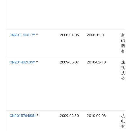
CN201160017Y
*
2008-01-05
2008-12-03
富士
(昆山
脑接
有限
CN201402639Y
*
2009-05-07
2010-02-10
珠海
视讯
技术
公司
CN201576483U
*
2009-09-30
2010-09-08
杭州
电线
有限