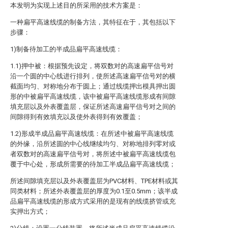
本发明为实现上述目的所采用的技术方案是：
一种扁平高速线缆的制备方法，其特征在于，其包括以下
步骤：
1)制备待加工的半成品扁平高速线缆：
1.1)押中被：根据预先设定，将双数对的高速扁平信号对
沿一个圆的中心线进行排列，使所述高速扁平信号对的横
截面均匀、对称地分布于圆上；通过线缆押出模具押出圆
形的中被扁平高速线缆，该中被扁平高速线缆形成有间隙
填充层以及外表覆盖层，保证所述高速扁平信号对之间的
间隙得到有效填充以及使外表得到有效覆盖；
1.2)形成半成品扁平高速线缆：在所述中被扁平高速线缆
的外缘，沿所述圆的中心线继续均匀、对称地排列零对或
者双数对的高速扁平信号对，将所述中被扁平高速线缆包
覆于中心处，形成所需要的待加工半成品扁平高速线缆；
所述间隙填充层以及外表覆盖层为PVC材料、TPE材料或其
同类材料；所述外表覆盖层的厚度为0.1至0.5mm；该半成
品扁平高速线缆的形成方式采用的是现有的线缆挤管或充
实押出方式；