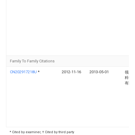
Family To Family Citations
CN202917218U
*
2012-11-16
2013-05-01
领亚
科技
有限
* Cited by examiner, † Cited by third party