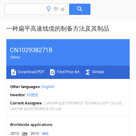
一种扁平高速线缆的制备方法及其制品
CN102938271B
China
Download PDF
Find Prior Art
Similar
Other languages
English
Inventor
邱德安
Current Assignee
LINGYA ELECTRONICS TECHNOLOGY Co Ltd
LINOYA ELECTRONICS CO Ltd
Worldwide applications
2012
CN
2013
WO