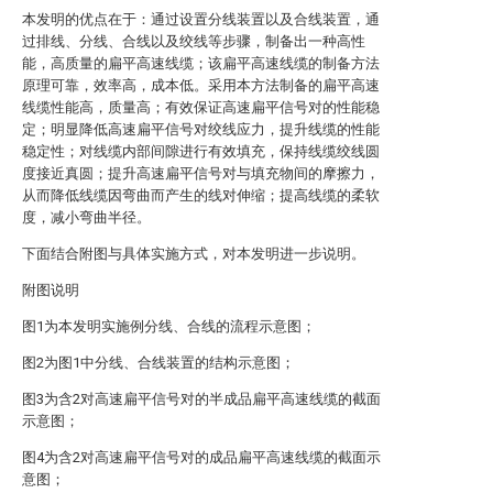
本发明的优点在于：通过设置分线装置以及合线装置，通
过排线、分线、合线以及绞线等步骤，制备出一种高性
能，高质量的扁平高速线缆；该扁平高速线缆的制备方法
原理可靠，效率高，成本低。采用本方法制备的扁平高速
线缆性能高，质量高；有效保证高速扁平信号对的性能稳
定；明显降低高速扁平信号对绞线应力，提升线缆的性能
稳定性；对线缆内部间隙进行有效填充，保持线缆绞线圆
度接近真圆；提升高速扁平信号对与填充物间的摩擦力，
从而降低线缆因弯曲而产生的线对伸缩；提高线缆的柔软
度，减小弯曲半径。
下面结合附图与具体实施方式，对本发明进一步说明。
附图说明
图1为本发明实施例分线、合线的流程示意图；
图2为图1中分线、合线装置的结构示意图；
图3为含2对高速扁平信号对的半成品扁平高速线缆的截面
示意图；
图4为含2对高速扁平信号对的成品扁平高速线缆的截面示
意图；