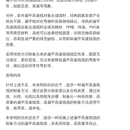
扁平信号对)容易因应力作用产生损伤或导致电气性能不
良，如延迟差、衰减等现象。
另外，多对扁平高速线对集合成缆时，结构因素容易产生
绞合不圆，扁平线对在弯曲时容易伸缩移位。传统的扁平
高速线缆在集合成缆时会填充棉纱、PP绳、PE条、PVC条
等同类型材料，虽然可以改善绞线圆度，但填充物容易移
位，容易造成严重的填充缺陷，从而影响扁平高速线缆的
质量。
采用传统方式制备出来的扁平高速线缆稳定性差，圆度无
法保证，柔软度低，无法有效降低扁平高速线缆的弯曲半
径，难以适应经常性弯折等。
发明内容
针对上述不足，本发明的目的在于，提供一种扁平高速线
缆的制备方法，通过设置分线装置以及合线装置，通过排
线、分线、合线以及绞线等步骤，制备出一种高性能，高
质量的扁平高速线缆；该扁平高速线缆的制备方法原理可
靠，效率高，成本低。
本发明的目的还在于，提供一种实施上述扁平高速线缆的
制备方法的扁平高速线缆，具有高性能，高质量等优点。