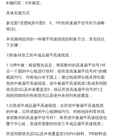
8.编织层；9.外被层。
具体实施方式
参见图1至图8(其中图3、5、7中的高速扁平信号对为省略
画法)，
本实施例提供的一种扁平高速线缆的制备方法，其包括以
下步骤：
1)制备待加工的半成品扁平高速线缆：
1.1)押中被：根据预先设定，将双数对的高速扁平信号1对
沿一个圆的中心线进行排列，使所述高速扁平信号对1的横
截面均匀、对称地分布于圆上；通过线缆押出模具押出圆
形的中被扁平高速线缆，该中被扁平高速线缆1形成有间隙
填充层2以及外表覆盖层3，保证所述高速扁平信号对1之
间的间隙得到有效填充以及使外表得到有效覆盖；
1.2)形成半成品扁平高速线缆：在所述中被扁平高速线缆
的外缘，沿所述圆的中心线继续均匀、对称地排列零对或
者双数对的高速扁平信号对1，将所述中被扁平高速线缆包
覆于中心处，形成所需要的待加工半成品扁平高速线缆；
所述间隙填充层2以及外表覆盖层3为PVC材料、TPE材料或