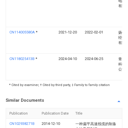
电线
有限
CN114005580A
*
2021-12-20
2022-02-01
扬州
经济
有限
CN118025413B
*
2024-04-10
2024-06-25
青岛
科技
公司
* Cited by examiner, † Cited by third party, ‡ Family to family citation
Similar Documents
Publication
Publication Date
Title
CN102938271B
2014-12-10
一种扁平高速线缆的制备