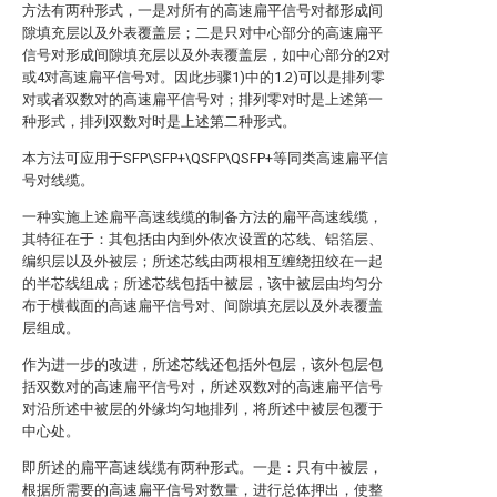
方法有两种形式，一是对所有的高速扁平信号对都形成间
隙填充层以及外表覆盖层；二是只对中心部分的高速扁平
信号对形成间隙填充层以及外表覆盖层，如中心部分的2对
或4对高速扁平信号对。因此步骤1)中的1.2)可以是排列零
对或者双数对的高速扁平信号对；排列零对时是上述第一
种形式，排列双数对时是上述第二种形式。
本方法可应用于SFP\SFP+\QSFP\QSFP+等同类高速扁平信
号对线缆。
一种实施上述扁平高速线缆的制备方法的扁平高速线缆，
其特征在于：其包括由内到外依次设置的芯线、铝箔层、
编织层以及外被层；所述芯线由两根相互缠绕扭绞在一起
的半芯线组成；所述芯线包括中被层，该中被层由均匀分
布于横截面的高速扁平信号对、间隙填充层以及外表覆盖
层组成。
作为进一步的改进，所述芯线还包括外包层，该外包层包
括双数对的高速扁平信号对，所述双数对的高速扁平信号
对沿所述中被层的外缘均匀地排列，将所述中被层包覆于
中心处。
即所述的扁平高速线缆有两种形式。一是：只有中被层，
根据所需要的高速扁平信号对数量，进行总体押出，使整