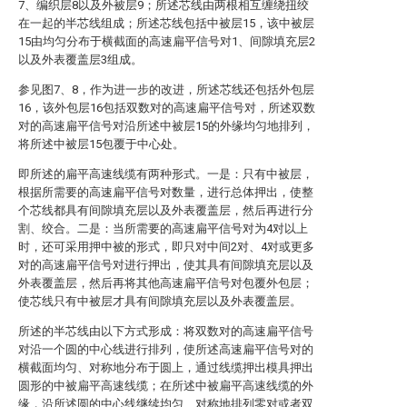
7、编织层8以及外被层9；所述芯线由两根相互缠绕扭绞
在一起的半芯线组成；所述芯线包括中被层15，该中被层
15由均匀分布于横截面的高速扁平信号对1、间隙填充层2
以及外表覆盖层3组成。
参见图7、8，作为进一步的改进，所述芯线还包括外包层
16，该外包层16包括双数对的高速扁平信号对，所述双数
对的高速扁平信号对沿所述中被层15的外缘均匀地排列，
将所述中被层15包覆于中心处。
即所述的扁平高速线缆有两种形式。一是：只有中被层，
根据所需要的高速扁平信号对数量，进行总体押出，使整
个芯线都具有间隙填充层以及外表覆盖层，然后再进行分
割、绞合。二是：当所需要的高速扁平信号对为4对以上
时，还可采用押中被的形式，即只对中间2对、4对或更多
对的高速扁平信号对进行押出，使其具有间隙填充层以及
外表覆盖层，然后再将其他高速扁平信号对包覆外包层；
使芯线只有中被层才具有间隙填充层以及外表覆盖层。
所述的半芯线由以下方式形成：将双数对的高速扁平信号
对沿一个圆的中心线进行排列，使所述高速扁平信号对的
横截面均匀、对称地分布于圆上，通过线缆押出模具押出
圆形的中被扁平高速线缆；在所述中被扁平高速线缆的外
缘，沿所述圆的中心线继续均匀、对称地排列零对或者双