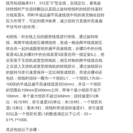
线导轮或轴承511、512呈“S”型走线，实现定位，避免旋
转绞线时产生扭转翻边以及阻止旋转绞线时的绞距传递到
分线装置4。同时半成品扁平高速线缆中间的填充物在扭转
应力作用下，可起到缓冲效果，减少扭转力直接对高速扁
平信号对1的作用；
4)绞线：对合线之后的圆形线缆进行绞线，通过旋转绞
线，将两半线缆相互缠绕扭绞，形成一根由两半线缆相互
绞合在一起的成圆形状的扁平高速线缆；步骤2)中的分线
装置4以及步骤3)中的合线装置5设置在同一固定架6上，然
后安装于叉绞机或笼型绞线机；相互对称的两半线缆合线
之后进入叉绞机或笼型绞线机的绞线部分，通过放线部分
的旋转与牵引速度保持一定比例形成绞距。所述步骤4)还
包括：绞线时扭转一圈为一个绞距L1，一个绞距L1为50～
100倍的半成品扁平高速线缆直径D(mm)，并且一个绞距
的范围在100mm至600mm之间，即单个最小绞距不低于
100mm，单个最大绞距不超过600mm；扭转速度S1(单
位：转/分钟)，牵引速度S2(单位：米/分钟)，一个绞距长
度L1(单位：毫米/转)，绞线时所述扭转速度S1、牵引速度
S2以及一个绞距长度L1的数值满足以下公式：S2＝
S1*L1*1000。
其还包括以下步骤：