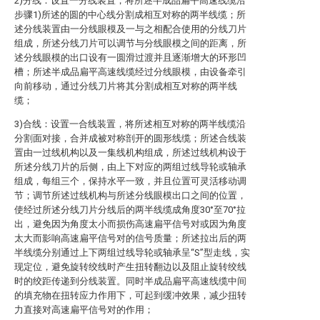
2)分线：设置一分线装置，将所述半成品扁平高速线缆沿
步骤1)所述的圆的中心线分割成相互对称的两半线缆；所
述分线装置由一分线眼模及一与之相配合使用的分线刀片
组成，所述分线刀片可以调节与分线眼模之间的距离，所
述分线眼模的出口设有一圆滑过渡并且逐渐增大的环形凹
槽；所述半成品扁平高速线缆经过分线眼模，由设备牵引
向前移动，通过分线刀片将其分割成相互对称的两半线
缆；
3)合线：设置一合线装置，将所述相互对称的两半线缆沿
分割面对接，合并成被对称剖开的圆形线缆；所述合线装
置由一过线机构以及一集线机构组成，所述过线机构设于
所述分线刀片的后侧，由上下对应的两组过线导轮或轴承
组成，每组三个，保持水平一致，并且位置可灵活移动调
节；调节所述过线机构与所述分线眼模出口之间的位置，
使经过所述分线刀片分线后的两半线缆成角度30°至70°拉
出，避免因为角度太小而损伤高速扁平信号对或因为角度
太大而影响高速扁平信号对的信号质量；所述拉出后的两
半线缆分别通过上下两组过线导轮或轴承呈“S”型走线，实
现定位，避免旋转绞线时产生扭转翻边以及阻止旋转绞线
时的绞距传递到分线装置。同时半成品扁平高速线缆中间
的填充物在扭转应力作用下，可起到缓冲效果，减少扭转
力直接对高速扁平信号对的作用；