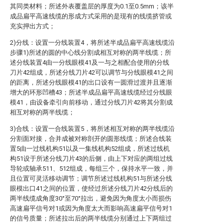
其同类材料；所述外表覆盖层的厚度为0.1至0.5mm；该半
成品扁平高速线缆的形成方式采用的是现有的线缆挤管或
充实押出方式；
2)分线：设置一分线装置4，将所述半成品扁平高速线缆沿
步骤1)所述的圆的中心线分割成相互对称的两半线缆；所
述分线装置4由一分线眼模41及一与之相配合使用的分线
刀片42组成，所述分线刀片42可以调节与分线眼模41之间
的距离，所述分线眼模41的出口设有一圆滑过渡并且逐渐
增大的环形凹槽43；所述半成品扁平高速线缆经过分线眼
模41，由设备牵引向前移动，通过分线刀片42将其分割成
相互对称的两半线缆；
3)合线：设置一合线装置5，将所述相互对称的两半线缆沿
分割面对接，合并成被对称剖开的圆形线缆；所述合线装
置5由一过线机构51以及一集线机构52组成，所述过线机
构51设于所述分线刀片43的后侧，由上下对应的两组过线
导轮或轴承511、512组成，每组三个，保持水平一致，并
且位置可灵活移动调节；调节所述过线机构51与所述分线
眼模出口41之间的位置，使经过所述分线刀片42分线后的
两半线缆成角度30°至70°拉出，避免因为角度太小而损伤
高速扁平信号对1或因为角度太大而影响高速扁平信号对1
的信号质量；所述拉出后的两半线缆分别通过上下两组过