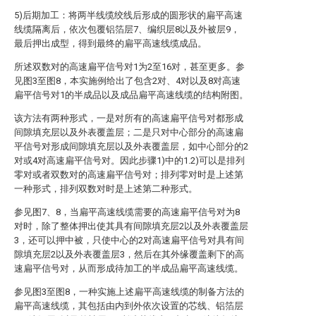
5)后期加工：将两半线缆绞线后形成的圆形状的扁平高速
线缆隔离后，依次包覆铝箔层7、编织层8以及外被层9，
最后押出成型，得到最终的扁平高速线缆成品。
所述双数对的高速扁平信号对1为2至16对，甚至更多。参
见图3至图8，本实施例给出了包含2对、4对以及8对高速
扁平信号对1的半成品以及成品扁平高速线缆的结构附图。
该方法有两种形式，一是对所有的高速扁平信号对都形成
间隙填充层以及外表覆盖层；二是只对中心部分的高速扁
平信号对形成间隙填充层以及外表覆盖层，如中心部分的2
对或4对高速扁平信号对。因此步骤1)中的1.2)可以是排列
零对或者双数对的高速扁平信号对；排列零对时是上述第
一种形式，排列双数对时是上述第二种形式。
参见图7、8，当扁平高速线缆需要的高速扁平信号对为8
对时，除了整体押出使其具有间隙填充层2以及外表覆盖层
3，还可以押中被，只使中心的2对高速扁平信号对具有间
隙填充层2以及外表覆盖层3，然后在其外缘覆盖剩下的高
速扁平信号对，从而形成待加工的半成品扁平高速线缆。
参见图3至图8，一种实施上述扁平高速线缆的制备方法的
扁平高速线缆，其包括由内到外依次设置的芯线、铝箔层