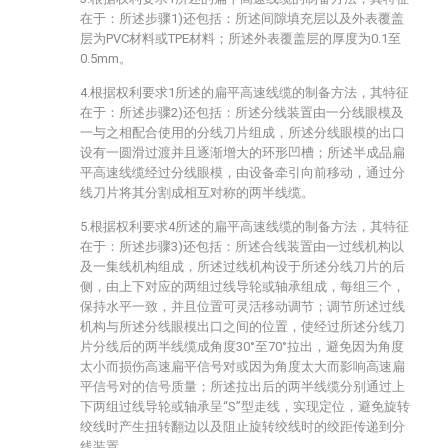
在于：所述步骤1)还包括：所述间隙填充层以及外表覆盖
层为PVC材料或TPE材料；所述外表覆盖层的厚度为0.1至
0.5mm。
4.根据权利要求1所述的扁平高速线缆的制备方法，其特征
在于：所述步骤2)还包括：所述分线装置由一分线眼模及
一与之相配合使用的分线刀片组成，所述分线眼模的出口
设有一圆滑过渡并且逐渐增大的环形凹槽；所述半成品扁
平高速线缆经过分线眼模，由设备牵引向前移动，通过分
线刀片将其分割成相互对称的两半线缆。
5.根据权利要求4所述的扁平高速线缆的制备方法，其特征
在于：所述步骤3)还包括：所述合线装置由一过线机构以
及一集线机构组成，所述过线机构设于所述分线刀片的后
侧，由上下对应的两组过线导轮或轴承组成，每组三个，
保持水平一致，并且位置可灵活移动调节；调节所述过线
机构与所述分线眼模出口之间的位置，使经过所述分线刀
片分线后的两半线缆成角度30°至70°拉出，避免因为角度
太小而损伤高速扁平信号对或因为角度太大而影响高速扁
平信号对的信号质量；所述拉出后的两半线缆分别通过上
下两组过线导轮或轴承呈“S”型走线，实现定位，避免旋转
绞线时产生扭转翻边以及阻止旋转绞线时的绞距传递到分
线装置。