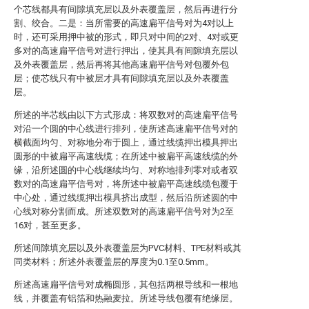
个芯线都具有间隙填充层以及外表覆盖层，然后再进行分
割、绞合。二是：当所需要的高速扁平信号对为4对以上
时，还可采用押中被的形式，即只对中间的2对、4对或更
多对的高速扁平信号对进行押出，使其具有间隙填充层以
及外表覆盖层，然后再将其他高速扁平信号对包覆外包
层；使芯线只有中被层才具有间隙填充层以及外表覆盖
层。
所述的半芯线由以下方式形成：将双数对的高速扁平信号
对沿一个圆的中心线进行排列，使所述高速扁平信号对的
横截面均匀、对称地分布于圆上，通过线缆押出模具押出
圆形的中被扁平高速线缆；在所述中被扁平高速线缆的外
缘，沿所述圆的中心线继续均匀、对称地排列零对或者双
数对的高速扁平信号对，将所述中被扁平高速线缆包覆于
中心处，通过线缆押出模具挤出成型，然后沿所述圆的中
心线对称分割而成。所述双数对的高速扁平信号对为2至
16对，甚至更多。
所述间隙填充层以及外表覆盖层为PVC材料、TPE材料或其
同类材料；所述外表覆盖层的厚度为0.1至0.5mm。
所述高速扁平信号对成椭圆形，其包括两根导线和一根地
线，并覆盖有铝箔和热融麦拉。所述导线包覆有绝缘层。