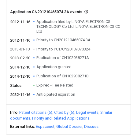
Application CN201210465074.3A events
Application filed by LINGYA ELECTRONICS
2012-11-16
TECHNOLOGY Co Ltd, LINOYA ELECTRONICS CO
Ltd
Priority to CN201210465074.3A
2012-11-16
2013-01-10
Priority to PCT/CN2013/070324
Publication of CN102938271A
2013-02-20
Application granted
2014-12-10
Publication of CN102938271B
2014-12-10
Expired - Fee Related
Status
Anticipated expiration
2032-11-16
Info
Patent citations (5)
Cited by (6)
Legal events
Similar
documents
Priority and Related Applications
External links
Espacenet
Global Dossier
Discuss