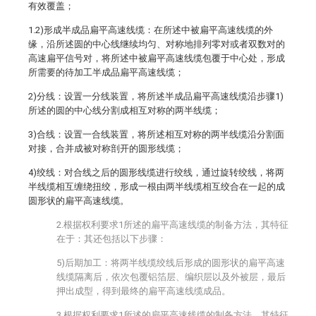
有效覆盖；
1.2)形成半成品扁平高速线缆：在所述中被扁平高速线缆的外
缘，沿所述圆的中心线继续均匀、对称地排列零对或者双数对的
高速扁平信号对，将所述中被扁平高速线缆包覆于中心处，形成
所需要的待加工半成品扁平高速线缆；
2)分线：设置一分线装置，将所述半成品扁平高速线缆沿步骤1)
所述的圆的中心线分割成相互对称的两半线缆；
3)合线：设置一合线装置，将所述相互对称的两半线缆沿分割面
对接，合并成被对称剖开的圆形线缆；
4)绞线：对合线之后的圆形线缆进行绞线，通过旋转绞线，将两
半线缆相互缠绕扭绞，形成一根由两半线缆相互绞合在一起的成
圆形状的扁平高速线缆。
2.根据权利要求1所述的扁平高速线缆的制备方法，其特征
在于：其还包括以下步骤：
5)后期加工：将两半线缆绞线后形成的圆形状的扁平高速
线缆隔离后，依次包覆铝箔层、编织层以及外被层，最后
押出成型，得到最终的扁平高速线缆成品。
3.根据权利要求1所述的扁平高速线缆的制备方法，其特征