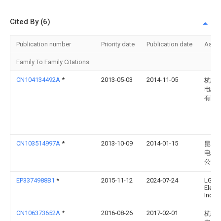
Cited By (6)
Publication number
Priority date
Publication date
Assi
Family To Family Citations
CN104134492A
*
2013-05-03
2014-11-05
杭州
电线
有限
CN103514997A
*
2013-10-09
2014-01-15
昆山
电子
公司
EP3374988B1
*
2015-11-12
2024-07-24
LG
Elect
Inc.
CN106373652A
*
2016-08-26
2017-02-01
杭州