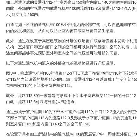
如上所述形成的贯通孔112-1与室外窗口150和室内窗口140之间的空间部1
由此，外部的空气通过构成通气机构100的流路112-3及贯通孔112-1流入(
示)到空间部160内。
由通过如上所述的通气机构100从外部流入的外部空气，可以自然地调节空间
内的温度和湿度，从而可以防止室内窗口或室外窗口发生结露。
此外，通过在设置于高层建筑物的外墙的双层窗户或幕墙设置本发明中利
机构，室外窗口和室内窗口之间的空间部可以执行气压缓冲空间的功能，
述空间部能够事先预防室外和室内之间的气压差可能引起的问题。
以下对通过通气机构流入的外部空气的流动路径进行详细说明。
图5中，构成通气机构100的流路112-3可以形成于在窗户框架110的下部水
架112的内部设置的垫圈112-4的上部，贯通孔112-1可以形成于与空间部16
窗框框架110的下部水平窗户框架112。
此外，流路112-3的一末端端与形成于下部水平窗户框架112一侧的开口112
由此，流路112-3可以与外部(大气)连通。
通过形成于窗户框架110的下部水平窗户框架112的开口112-2流入的外部
下部水平窗户框架112内的流路112-3及形成于水平窗户框架112的贯通孔112
到室外窗口150和室内窗口140之间的空间部160。
在设置了具有如上所述结构的通气机构100的双层窗户中，即使室外窗口15