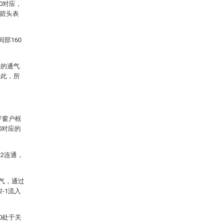
60对应，
用箭头表
部160
用的通气
由此，所
平窗户框
0对应的
-2连通，
空气，通过
-1流入
0处于关