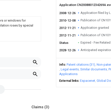
Application CN2008801234269A ev
Application filed by 
2008-12-26
Publication of CN10
ors or windows for
2010-12-08
ilation roses by special
Application granted
2012-11-21
Publication of CN10
2012-11-21
Expired - Fee Related
Status
Anticipated expiratio
2028-12-26
Info
Patent citations (31)
Non-patent
Legal events
Similar documents
P
Applications
External links
Espacenet
Global Do
Claims
(3)