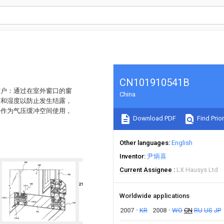
CN101910541B
窗户：通过在室外窗口的窗
China
度和湿度以防止发生结露，
层作为气压缓冲空间使用，
Download PDF
Find Prior
Other languages
English
Inventor
尹炳喜
Current Assignee
LX Hausys Ltd
Worldwide applications
2007
KR
2008
WO
CN
RU
US
JP