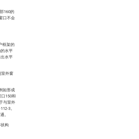
部160的
窗口不会
户框架的
构的水平
示出水平
到室外窗
例如形成
口150和
成于与室外
12-3。
连通。
形状构