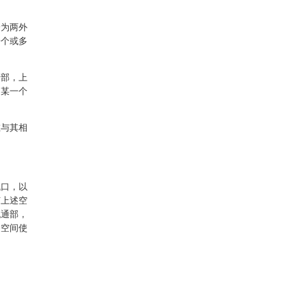
分为两外
一个或多
端部，上
的某一个
在与其相
气口，以
节上述空
流通部，
冲空间使