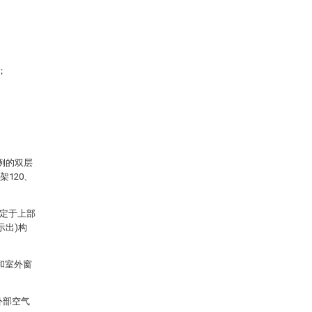
；
例的双层
架120、
固定于上部
示出)构
0和室外窗
外部空气