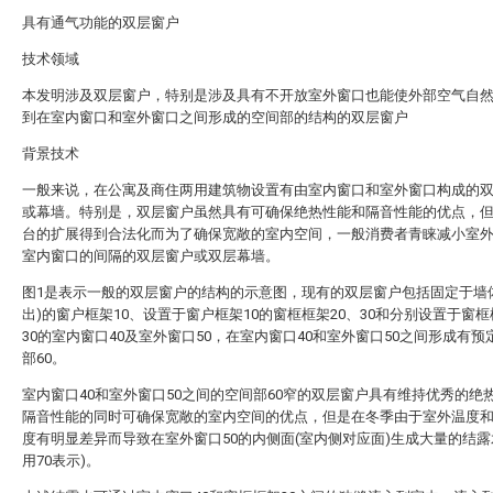
具有通气功能的双层窗户
技术领域
本发明涉及双层窗户，特别是涉及具有不开放室外窗口也能使外部空气自
到在室内窗口和室外窗口之间形成的空间部的结构的双层窗户
背景技术
一般来说，在公寓及商住两用建筑物设置有由室内窗口和室外窗口构成的
或幕墙。特别是，双层窗户虽然具有可确保绝热性能和隔音性能的优点，
台的扩展得到合法化而为了确保宽敞的室内空间，一般消费者青睐减小室
室内窗口的间隔的双层窗户或双层幕墙。
图1是表示一般的双层窗户的结构的示意图，现有的双层窗户包括固定于墙
出)的窗户框架10、设置于窗户框架10的窗框框架20、30和分别设置于窗框
30的室内窗口40及室外窗口50，在室内窗口40和室外窗口50之间形成有预
部60。
室内窗口40和室外窗口50之间的空间部60窄的双层窗户具有维持优秀的绝
隔音性能的同时可确保宽敞的室内空间的优点，但是在冬季由于室外温度
度有明显差异而导致在室外窗口50的内侧面(室内侧对应面)生成大量的结露
用70表示)。