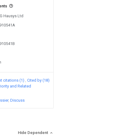
ents
LG Hausys Ltd
1910541A
1910541B
n
 citations (1)
Cited by (18)
riority and Related
ssier
Discuss
Hide Dependent