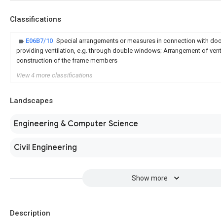
Classifications
E06B7/10
Special arrangements or measures in connection with do
providing ventilation, e.g. through double windows; Arrangement of vent
construction of the frame members
View 4 more classifications
Landscapes
Engineering & Computer Science
Civil Engineering
Show more
Description