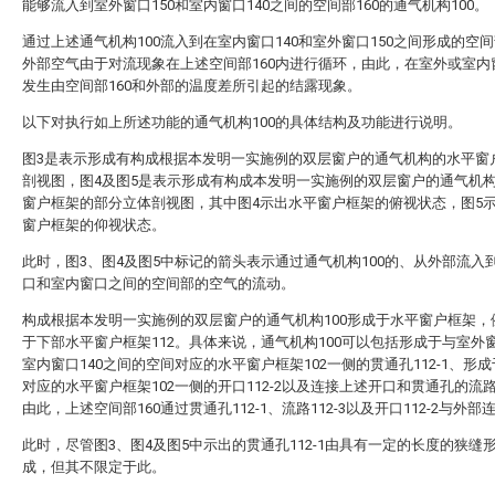
能够流入到室外窗口150和室内窗口140之间的空间部160的通气机构100。
通过上述通气机构100流入到在室内窗口140和室外窗口150之间形成的空间
外部空气由于对流现象在上述空间部160内进行循环，由此，在室外或室内
发生由空间部160和外部的温度差所引起的结露现象。
以下对执行如上所述功能的通气机构100的具体结构及功能进行说明。
图3是表示形成有构成根据本发明一实施例的双层窗户的通气机构的水平窗
剖视图，图4及图5是表示形成有构成本发明一实施例的双层窗户的通气机
窗户框架的部分立体剖视图，其中图4示出水平窗户框架的俯视状态，图5
窗户框架的仰视状态。
此时，图3、图4及图5中标记的箭头表示通过通气机构100的、从外部流入
口和室内窗口之间的空间部的空气的流动。
构成根据本发明一实施例的双层窗户的通气机构100形成于水平窗户框架，
于下部水平窗户框架112。具体来说，通气机构100可以包括形成于与室外窗
室内窗口140之间的空间对应的水平窗户框架102一侧的贯通孔112-1、形
对应的水平窗户框架102一侧的开口112-2以及连接上述开口和贯通孔的流路1
由此，上述空间部160通过贯通孔112-1、流路112-3以及开口112-2与外部
此时，尽管图3、图4及图5中示出的贯通孔112-1由具有一定的长度的狭缝
成，但其不限定于此。