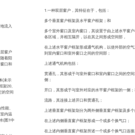
1.一种双层窗户，其特征在于，包括：
多个垂直窗户框架及水平窗户框架；和
然地流入
多个室外窗口及室内窗口，其设置于由上述水平窗户
各区域，并相互隔开，以在其之间形成空间部，
在上述水平窗户框架形成通气机构，以使外部的空气
双层窗户
到室内窗口和室外窗口之间的空间部；
但随着阳
上述通气机构包括：
外窗口和
贯通孔，其形成于与室外窗口和室内窗口之间的空间
侧；
体(未示
框架20、
开口，其形成于与室外对应的水平窗户框架的一侧；
定的空间
流路，其连接上述开口和贯通孔；
热性能、
上述垂直窗户框架划分为两外侧垂直窗户框架及多个
和室内温
水(图1中
在上述内侧垂直窗户框架形成一个或多个换气口；
在上述内侧垂直窗户框架所述一个或多个换气口连接