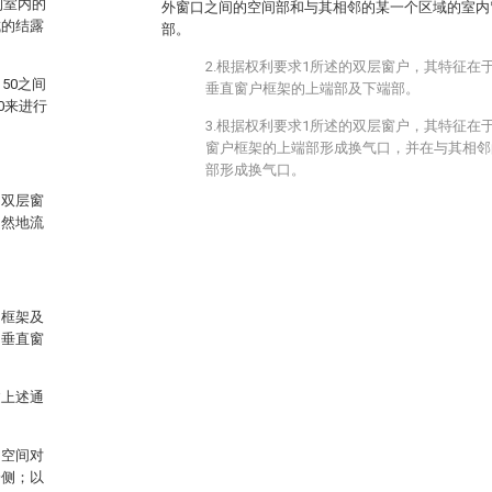
到室内的
外窗口之间的空间部和与其相邻的某一个区域的室内
成的结露
部。
2.根据权利要求1所述的双层窗户，其特征在
50之间
垂直窗户框架的上端部及下端部。
0来进行
3.根据权利要求1所述的双层窗户，其特征在
窗户框架的上端部形成换气口，并在与其相邻
部形成换气口。
的双层窗
自然地流
户框架及
和垂直窗
过上述通
的空间对
一侧；以