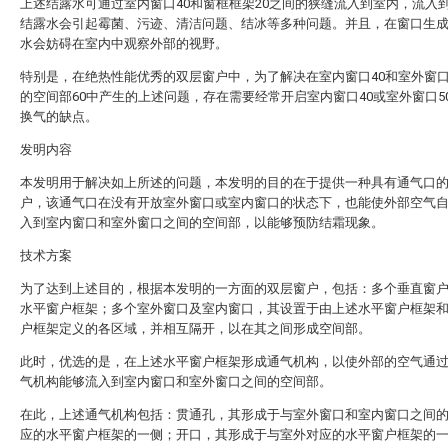
上述结露水可通过室内窗口40和窗框框架20之间的狭缝流入到室内，流入
结露水会引起霉菌、污迹、清洁问题、结冰等多种问题。并且，在窗口生
水会妨碍在室内中观察外部的视野。
特别是，在绝热性能优秀的双层窗户中，为了解决在室内窗口40和室外窗口
的空间部60中产生的上述问题，存在需要经常开启室内窗口40或室外窗口5
换气的缺点。
发明内容
本发明用于解决如上所述的问题，本发明的目的在于提供一种具有通气口
户，该通气口在没有开放室外窗口或室内窗口的状态下，也能使外部空气
入到室内窗口和室外窗口之间的空间部，以能够预防结霜现象。
技术方案
为了达到上述目的，根据本发明的一方面的双层窗户，包括：多个垂直窗
水平窗户框架；多个室外窗口及室内窗口，其设置于由上述水平窗户框架
户框架定义的各区域，并相互隔开，以在其之间形成空间部。
此时，优选的是，在上述水平窗户框架形成通气机构，以使外部的空气通
气机构能够流入到室内窗口和室外窗口之间的空间部。
在此，上述通气机构包括：贯通孔，其形成于与室外窗口和室内窗口之间
应的水平窗户框架的一侧；开口，其形成于与室外对应的水平窗户框架的