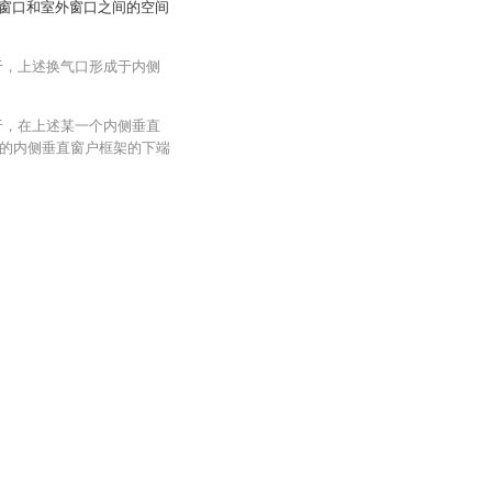
窗口和室外窗口之间的空间
于，上述换气口形成于内侧
于，在上述某一个内侧垂直
的内侧垂直窗户框架的下端