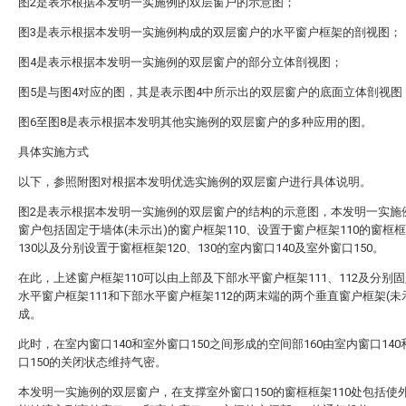
图2是表示根据本发明一实施例的双层窗户的示意图；
图3是表示根据本发明一实施例构成的双层窗户的水平窗户框架的剖视图；
图4是表示根据本发明一实施例的双层窗户的部分立体剖视图；
图5是与图4对应的图，其是表示图4中所示出的双层窗户的底面立体剖视图
图6至图8是表示根据本发明其他实施例的双层窗户的多种应用的图。
具体实施方式
以下，参照附图对根据本发明优选实施例的双层窗户进行具体说明。
图2是表示根据本发明一实施例的双层窗户的结构的示意图，本发明一实施
窗户包括固定于墙体(未示出)的窗户框架110、设置于窗户框架110的窗框框
130以及分别设置于窗框框架120、130的室内窗口140及室外窗口150。
在此，上述窗户框架110可以由上部及下部水平窗户框架111、112及分别
水平窗户框架111和下部水平窗户框架112的两末端的两个垂直窗户框架(未
成。
此时，在室内窗口140和室外窗口150之间形成的空间部160由室内窗口14
口150的关闭状态维持气密。
本发明一实施例的双层窗户，在支撑室外窗口150的窗框框架110处包括使