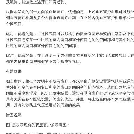
及流路，其连接上述开口和贯通孔。
根据本发明的另一方面的双层窗户，优选的是，上述垂直窗户框架可以划
侧垂直窗户框架及多个内侧垂直窗户框架，在上述内侧垂直窗户框架形成
个换气口。
此时，优选的是，上述换气口可以形成于内侧垂直窗户框架的上端部及下
述换气口连接某一个区域的室内窗口和室外窗口之间的空间部和与其相邻
区域的室内窗口和室外窗口之间的空间部。
此时，优选的是，在上述某一个内侧垂直窗户框架的上端部形成换气口，
邻的内侧垂直窗户框架的下端部形成换气口。
有益效果
如上所述，根据本发明中的双层窗户，在水平窗户框架设置通气结构或通
使外部的空气在室内窗口和室外窗口之间的空间部内循环，从而自然地调
间部的温度和湿度，以防止发生结露，通过在垂直窗户框架形成水平空气
具有无需在各个区域设置开闭窗的优点。并且，将上述空间部作为气压缓
用，具有能够防止气压差引起的问题的效果。
附图说明
图1是表示现有的双层窗户的示意图；