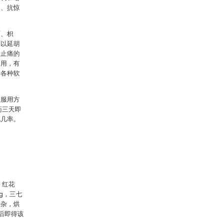
痛、抗惊
芎、枳
；以延胡
肿止痛的
合用，有
及各种软
，服用方
药三天即
现几率。
，红花
0g，三七
去杂，烘
后即得该