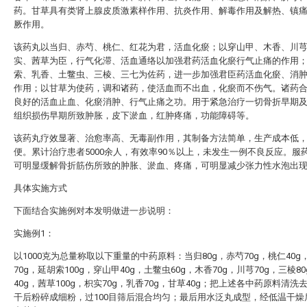
药。甘草具有类肾上腺皮质激素样作用、抗炎作用、解毒作用及解热、镇
厥作用。
该药丸以当归、赤芍、桃仁、红花为君，活血化瘀；以穿山甲、木香、川
实、茜草为臣，行气化滞、活血通络以加强君药活血化瘀行气止痛的作用
索、乳香、土鳖虫、三棱、三七为佐药，进一步加强君臣药活血化瘀、消
作用；以甘草为使药，调和诸药，使活血而不出血，化瘀而不伤气。诸药
良好的活血止血、化瘀消肿、行气止痛之功。用于紧急治疗一切骨折早期
组织损伤早期所致肿胀，皮下淤血，红肿疼痛，功能障碍等。
该药丸疗效显著、治愈率高、无毒副作用，其制备方法简单，生产成本低
便。累计治疗患者5000余人，有效率90％以上，未发生一例不良反应。服
可明显缓解骨折筋伤所致的肿胀、淤血、疼痛，可明显减少张力性水泡出
具体实施方式
下面结合实施例对本发明做进一步说明：
实施例1：
以1000克为总量称取以下重量的中药原料：当归80g，赤芍70g，桃仁40g
70g，延胡索100g，穿山甲40g，土鳖虫60g，木香70g，川芎70g，三棱8
40g，茜草100g，枳实70g，乳香70g，甘草40g；把上述各中药原料清洗
干后粉碎成细粉，过100目筛后混合均匀；最后用水泛丸成型，经低温干燥