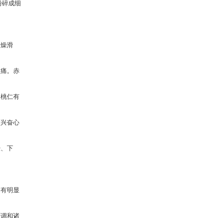
后粉碎成细
润燥滑
止痛。赤
。桃仁有
度兴奋心
经、下
。有明显
、调和诸