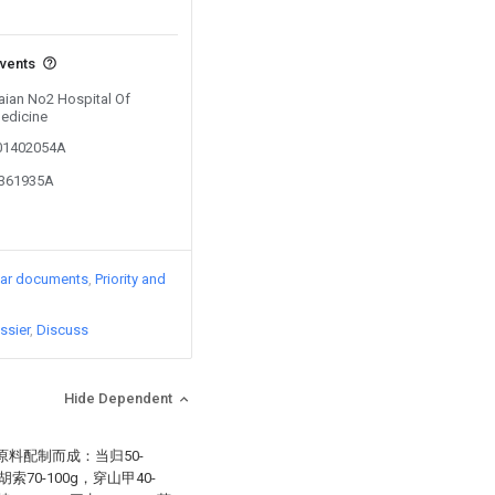
events
Taian No2 Hospital Of
Medicine
101402054A
1361935A
lar documents
Priority and
ssier
Discuss
Hide Dependent
料配制而成：当归50-
胡索70-100g，穿山甲40-