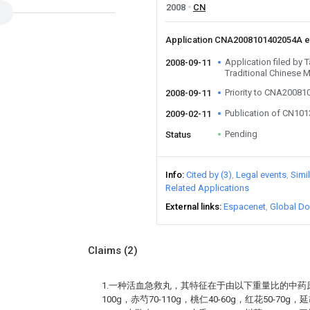
2008
CN
Application CNA2008101402054A 
Application filed by 
2008-09-11
Traditional Chinese 
Priority to CNA2008
2008-09-11
Publication of CN10
2009-02-11
Pending
Status
Info
Cited by (3)
Legal events
Simi
Related Applications
External links
Espacenet
Global Do
Claims
(2)
1.一种活血急救丸，其特征在于由以下重量比的中药原
100g，赤芍70-110g，桃仁40-60g，红花50-70g，延