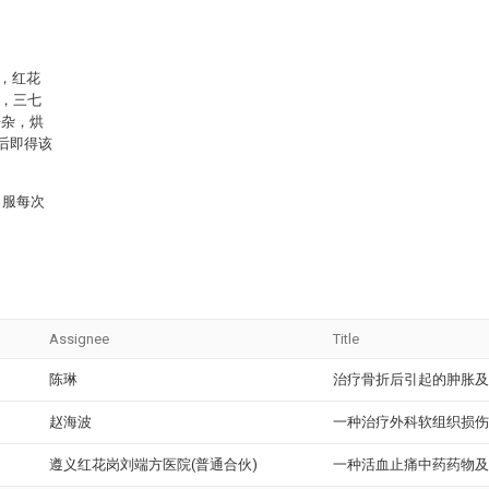
g，红花
g，三七
去杂，烘
后即得该
口服每次
Assignee
Title
陈琳
治疗骨折后引起的肿胀及
赵海波
一种治疗外科软组织损伤
遵义红花岗刘端方医院(普通合伙)
一种活血止痛中药药物及