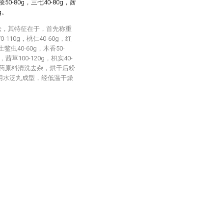
棱50-80g，三七40-80g，茜
g。
法，其特征在于，首先称重
110g，桃仁40-60g，红
土鳖虫40-60g，木香50-
g，茜草100-120g，枳实40-
将各中药原料清洗去杂，烘干后粉
后用水泛丸成型，经低温干燥