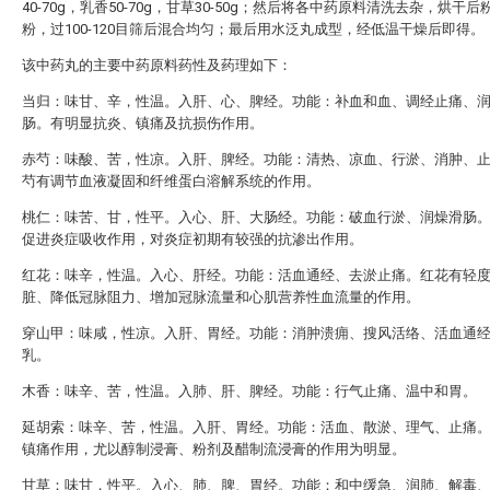
40-70g，乳香50-70g，甘草30-50g；然后将各中药原料清洗去杂，烘干
粉，过100-120目筛后混合均匀；最后用水泛丸成型，经低温干燥后即得。
该中药丸的主要中药原料药性及药理如下：
当归：味甘、辛，性温。入肝、心、脾经。功能：补血和血、调经止痛、
肠。有明显抗炎、镇痛及抗损伤作用。
赤芍：味酸、苦，性凉。入肝、脾经。功能：清热、凉血、行淤、消肿、
芍有调节血液凝固和纤维蛋白溶解系统的作用。
桃仁：味苦、甘，性平。入心、肝、大肠经。功能：破血行淤、润燥滑肠
促进炎症吸收作用，对炎症初期有较强的抗渗出作用。
红花：味辛，性温。入心、肝经。功能：活血通经、去淤止痛。红花有轻
脏、降低冠脉阻力、增加冠脉流量和心肌营养性血流量的作用。
穿山甲：味咸，性凉。入肝、胃经。功能：消肿溃痈、搜风活络、活血通
乳。
木香：味辛、苦，性温。入肺、肝、脾经。功能：行气止痛、温中和胃。
延胡索：味辛、苦，性温。入肝、胃经。功能：活血、散淤、理气、止痛
镇痛作用，尤以醇制浸膏、粉剂及醋制流浸膏的作用为明显。
甘草：味甘，性平。入心、肺、脾、胃经。功能：和中缓急、润肺、解毒