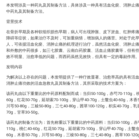
本发明涉及一种药丸及其制备方法，具体涉及一种具有活血化瘀、消肿止
中药丸及其制备方法。
背景技术
在骨折早期及各种软组织损伤早期，病人可出现肿胀、皮下淤血、红肿疼
障碍等症状，如果治疗不及时，可加重病情，增加病人的痛苦。对处于此
人，可依据活血化瘀、消肿止痛的机理进行治疗，虽然活血化瘀、消肿止
和外敷的中药很多，如三七胶囊、云南白药胶囊、活血止痛胶囊等，但有
效不明显、治愈率低的问题，而西药虽然见效快，但具有一定的毒副作用
发明内容
为解决以上存在的问题，本发明提供了一种疗效显著、治愈率高的具有活
消肿止痛功效的活血急救丸及其制备方法，其所采取的技术方案为：
该药丸由以下重量比的中药原料配制而成：当归50-100g，赤芍70-110g，桃
60g，红花50-70g，延胡索70-100g，穿山甲40-70g，土鳖虫40-60g，木香5
川芎50-80g，三棱50-80g，三七40-80g，茜草100-120g，枳实40-70g，乳香
70g，甘草30-50g。
该药丸的制备方法为：首先称重以下重量比的中药原料：当归50-100g，赤芍
110g，桃仁40-60g，红花50-70g，延胡索70-100g，穿山甲40-70g，土鳖虫
60g，木香50-70g，川芎50-80g，三棱50-80g，三七40-80g，茜草100-12