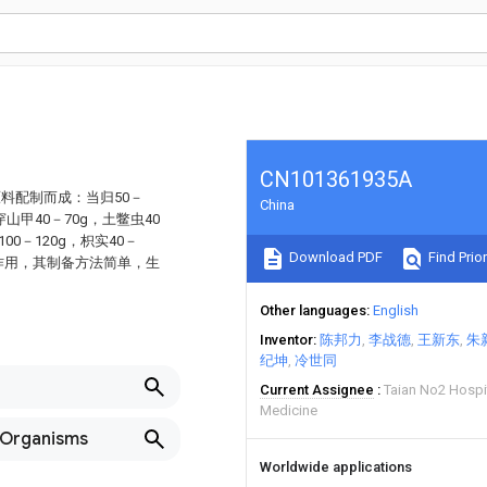
CN101361935A
料配制而成：当归50－
China
，穿山甲40－70g，土鳖虫40
100－120g，枳实40－
Download PDF
Find Prior
副作用，其制备方法简单，生
Other languages
English
Inventor
陈邦力
李战德
王新东
朱
纪坤
冷世同
Current Assignee
Taian No2 Hospit
Medicine
-Organisms
Worldwide applications