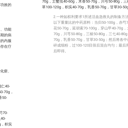
70g，土鳖虫40-60g，木香50-70g，川芎50-80g，三
痛功效的
草100-120g，枳实40-70g，乳香50-70g，甘草30-50
2.一种如权利要求1所述活血急救丸的制备方
以下重量比的中药原料：当归50-100g，赤芍70-
花50-70g，延胡索70-100g，穿山甲40-70g，
痛、功能
70g，川芎50-80g，三棱50-80g，三七40-80
早期的病
70g，乳香50-70g，甘草30-50g；然后
痛的内服
碎成细粉，过100-120目筛后混合均匀；最
些存在疗
后即得。
。
血化瘀、
仁40-
0-70g，
50-
70-
40-
0g，枳实