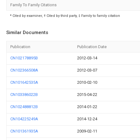
Family To Family Citations
* Cited by examiner, † Cited by third party, ‡ Family to family citation
Similar Documents
Publication
Publication Date
CN102178895B
2012-03-14
CN102366508A
2012-03-07
CN101642535A
2010-02-10
CN103386022B
2015-04-22
CN102488812B
2014-01-22
CN104225249A
2014-12-24
CN101361935A
2009-02-11