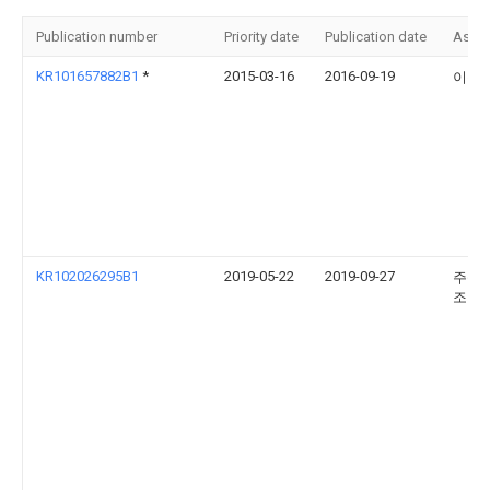
Publication number
Priority date
Publication date
Assi
KR101657882B1
*
2015-03-16
2016-09-19
이동
KR102026295B1
2019-05-22
2019-09-27
주식
조명