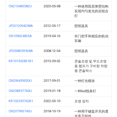
CN210485582U
2020-05-08
一种使用双层厚壁结构
实现均匀发光的后组合
灯
JP2012094298A
2012-05-17
照明器具
CN109624835A
2019-04-16
外门把手和相应的机动
车辆
JP2008293928A
2008-12-04
照明器具
KR101302831B1
2013-09-02
콘솔조명 및 무드조명
용 램프가 구비된 차량
용 콘솔박스
CN206459030U
2017-09-01
一种灯光模块
CN208397760U
2019-01-18
一种led线条灯
KR102395762B1
2022-05-10
조명 장치
CN207993743U
2018-10-19
一种用于键盘开关的透
光盖子组件