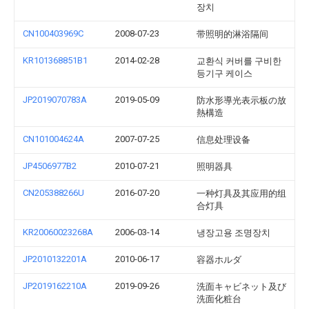
장치
CN100403969C
2008-07-23
带照明的淋浴隔间
KR101368851B1
2014-02-28
교환식 커버를 구비한
등기구 케이스
JP2019070783A
2019-05-09
防水形導光表示板の放
熱構造
CN101004624A
2007-07-25
信息处理设备
JP4506977B2
2010-07-21
照明器具
CN205388266U
2016-07-20
一种灯具及其应用的组
合灯具
KR20060023268A
2006-03-14
냉장고용 조명장치
JP2010132201A
2010-06-17
容器ホルダ
JP2019162210A
2019-09-26
洗面キャビネット及び
洗面化粧台