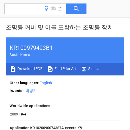
조명등 커버 및 이를 포함하는 조명등 장치
KR100979493B1
South Korea
Download PDF
Find Prior Art
Similar
Other languages
English
Inventor
박병기
Worldwide applications
2009
KR
Application KR1020090074387A events