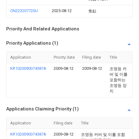
CN223207720U
2025-08-12
鱼缸
Priority And Related Applications
Priority Applications (1)
Application
Priority date
Filing date
Title
KR1020090074387A
2009-08-12
2009-08-12
조명등 커
버 및 이를
포함하는
조명등 장
치
Applications Claiming Priority (1)
Application
Filing date
Title
KR1020090074387A
2009-08-12
조명등 커버 및 이를 포함