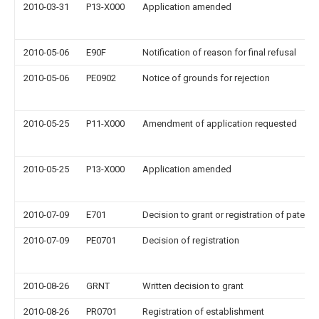
2010-03-31
P13-X000
Application amended
2010-05-06
E90F
Notification of reason for final refusal
2010-05-06
PE0902
Notice of grounds for rejection
2010-05-25
P11-X000
Amendment of application requested
2010-05-25
P13-X000
Application amended
2010-07-09
E701
Decision to grant or registration of patent r
2010-07-09
PE0701
Decision of registration
2010-08-26
GRNT
Written decision to grant
2010-08-26
PR0701
Registration of establishment