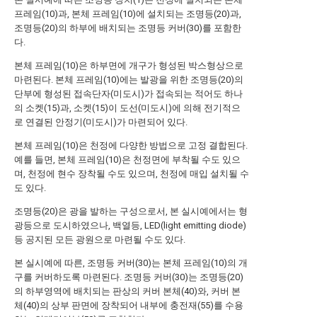
프레임(10)과, 본체 프레임(10)에 설치되는 조명등(20)과,
조명등(20)의 하부에 배치되는 조명등 커버(30)를 포함한
다.
본체 프레임(10)은 하부면에 개구가 형성된 박스형상으로
마련된다. 본체 프레임(10)에는 발광을 위한 조명등(20)의
단부에 형성된 접속단자(미도시)가 접속되는 적어도 하나
의 소켓(15)과, 소켓(15)이 도선(미도시)에 의해 전기적으
로 연결된 안정기(미도시)가 마련되어 있다.
본체 프레임(10)은 천정에 다양한 방법으로 고정 결합된다.
예를 들면, 본체 프레임(10)은 천정면에 부착될 수도 있으
며, 천정에 현수 장착될 수도 있으며, 천정에 매입 설치될 수
도 있다.
조명등(20)은 광을 발하는 구성으로서, 본 실시예에서는 형
광등으로 도시하였으나, 백열등, LED(light emitting diode)
등 공지된 모든 광원으로 마련될 수도 있다.
본 실시예에 따른, 조명등 커버(30)는 본체 프레임(10)의 개
구를 커버하도록 마련된다. 조명등 커버(30)는 조명등(20)
의 하부영역에 배치되는 판상의 커버 본체(40)와, 커버 본
체(40)의 상부 판면에 장착되어 내부에 충전재(55)를 수용