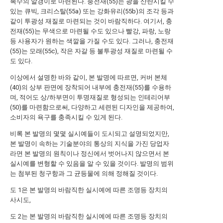
복수의 알갱이로 마련된다. 충전재(55)는 광을 산란시킬 수
있는 큐빅, 크리스탈(55a) 또는 강화유리(55b)의 조각 등과
같이 투광성 재질로 마련되는 것이 바람직하다. 여기서, 충
전재(55)는 무색으로 마련될 수도 있으나 빨강, 파랑, 노랑
등 사용자가 원하는 색깔을 가질 수도 있다. 그러나, 충전재
(55)는 모래(55c), 작은 자갈 등 불투광성 재질로 마련될 수
도 있다.
이상에서 설명한 바와 같이, 본 발명에 따르면, 커버 본체
(40)의 상부 판면에 장착되어 내부에 충전재(55)를 수용하
며, 적어도 상/하부면이 투명재질로 형성되는 인테리어부
(50)를 마련함으로써, 다양하고 세련된 디자인을 제공하여,
소비자의 욕구를 충족시킬 수 있게 된다.
비록 본 발명의 몇몇 실시예들이 도시되고 설명되었지만,
본 발명이 속하는 기술분야의 통상의 지식을 가진 당업자
라면 본 발명의 원칙이나 정신에서 벗어나지 않으면서 본
실시예를 변형할 수 있음을 알 수 있을 것이다. 발명의 범위
는 첨부된 청구항과 그 균등물에 의해 정해질 것이다.
도 1은 본 발명의 바람직한 실시예에 따른 조명등 장치의
사시도,
도 2는 본 발명의 바람직한 실시예에 따른 조명등 장치의