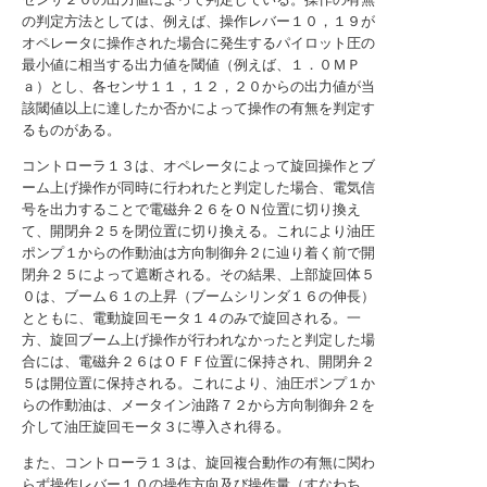
の判定方法としては、例えば、操作レバー１０，１９が
オペレータに操作された場合に発生するパイロット圧の
最小値に相当する出力値を閾値（例えば、１．０ＭＰ
ａ）とし、各センサ１１，１２，２０からの出力値が当
該閾値以上に達したか否かによって操作の有無を判定す
るものがある。
コントローラ１３は、オペレータによって旋回操作とブ
ーム上げ操作が同時に行われたと判定した場合、電気信
号を出力することで電磁弁２６をＯＮ位置に切り換え
て、開閉弁２５を閉位置に切り換える。これにより油圧
ポンプ１からの作動油は方向制御弁２に辿り着く前で開
閉弁２５によって遮断される。その結果、上部旋回体５
０は、ブーム６１の上昇（ブームシリンダ１６の伸長）
とともに、電動旋回モータ１４のみで旋回される。一
方、旋回ブーム上げ操作が行われなかったと判定した場
合には、電磁弁２６はＯＦＦ位置に保持され、開閉弁２
５は開位置に保持される。これにより、油圧ポンプ１か
らの作動油は、メータイン油路７２から方向制御弁２を
介して油圧旋回モータ３に導入され得る。
また、コントローラ１３は、旋回複合動作の有無に関わ
らず操作レバー１０の操作方向及び操作量（すなわち、