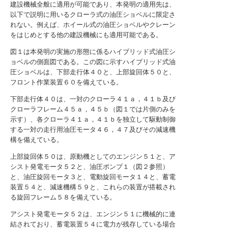
建設機械全般に適用が可能であり、本発明の適用先は、
以下で説明に用いるクローラ式の油圧ショベルに限定さ
れない。例えば、ホイール式の油圧ショベルやクレーン
をはじめとする他の建設機械にも適用可能である。
図１は本発明の実施の形態に係るハイブリッド式油圧シ
ョベルの側面図である。この図に示すハイブリッド式油
圧ショベルは、下部走行体４０と、上部旋回体５０と、
フロント作業装置６０を備えている。
下部走行体４０は、一対のクローラ４１ａ，４１ｂ及び
クローラフレーム４５ａ，４５ｂ（図１では片側のみを
示す）、各クローラ４１ａ，４１ｂを独立して駆動制御
する一対の走行用油圧モータ４６，４７及びその減速機
構を備えている。
上部旋回体５０は、原動機としてのエンジン５１と、ア
シスト発電モータ５２と、油圧ポンプ１（図２参照）
と、油圧旋回モータ３と、電動旋回モータ１４と、蓄電
装置５４と、減速機構５９と、これらの装置が搭載され
る旋回フレーム５８を備えている。
アシスト発電モータ５２は、エンジン５１に機械的に連
結されており、蓄電装置５４に電力が残存している場合