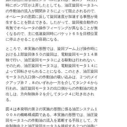
時にポンプ圧が上昇したとしても、油圧旋回モータ３へ
の作動油の流入が開閉弁２５によって阻止されるので、
オペレータの意図に反して旋回速度が加速する事態が発
生することを防止できる。したがって、旋回複合動作の
有無でオペレータの操作フィーリングが異なることが無
くなるので、主に低速旋回時にバケット６５を目標位置
に停止させることが容易になる。
ところで、本実施の形態では、旋回ブーム上げ操作時に
おける上部旋回体５０の旋回は、電動旋回モータ１４単
独で行い、油圧旋回モータ３による駆動は行われない。
そのため、油圧旋回モータ３は、電動旋回モータ１４に
よって回転させられることになる。このとき、油圧旋回
モータ３の入口側への作動油の吸い込みは、２つのメイ
クアップ弁７，８のいずれか一方を介してタンク４から
行われ、油圧旋回モータ３の出口側からの作動油の吐き
出しは、方向制御弁２を介してタンク４に吐き出され
る。
図４は本発明の第２の実施の形態に係る油圧システム１
００Ａの概略構成図である。本実施の形態では、油圧旋
回モータ３への作動油の流入を遮断する手段として、方
向制御弁２と油圧旋回モータ３を接続する２つの油路に