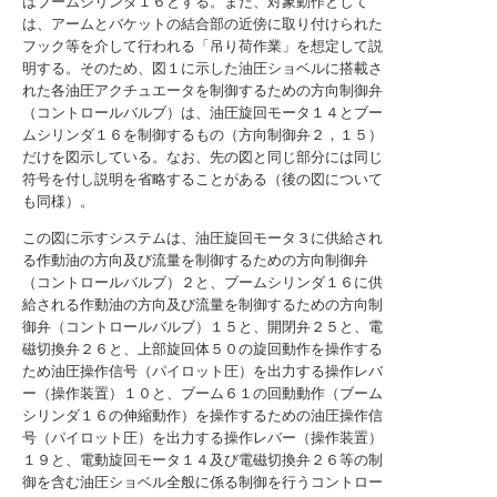
はブームシリンダ１６とする。また、対象動作として
は、アームとバケットの結合部の近傍に取り付けられた
フック等を介して行われる「吊り荷作業」を想定して説
明する。そのため、図１に示した油圧ショベルに搭載さ
れた各油圧アクチュエータを制御するための方向制御弁
（コントロールバルブ）は、油圧旋回モータ１４とブー
ムシリンダ１６を制御するもの（方向制御弁２，１５）
だけを図示している。なお、先の図と同じ部分には同じ
符号を付し説明を省略することがある（後の図について
も同様）。
この図に示すシステムは、油圧旋回モータ３に供給され
る作動油の方向及び流量を制御するための方向制御弁
（コントロールバルブ）２と、ブームシリンダ１６に供
給される作動油の方向及び流量を制御するための方向制
御弁（コントロールバルブ）１５と、開閉弁２５と、電
磁切換弁２６と、上部旋回体５０の旋回動作を操作する
ため油圧操作信号（パイロット圧）を出力する操作レバ
ー（操作装置）１０と、ブーム６１の回動動作（ブーム
シリンダ１６の伸縮動作）を操作するための油圧操作信
号（パイロット圧）を出力する操作レバー（操作装置）
１９と、電動旋回モータ１４及び電磁切換弁２６等の制
御を含む油圧ショベル全般に係る制御を行うコントロー