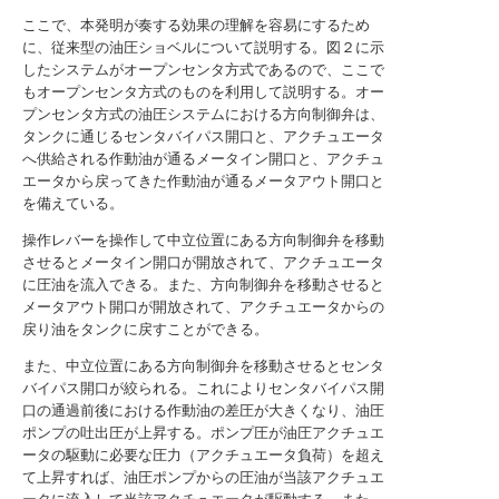
ここで、本発明が奏する効果の理解を容易にするため
に、従来型の油圧ショベルについて説明する。図２に示
したシステムがオープンセンタ方式であるので、ここで
もオープンセンタ方式のものを利用して説明する。オー
プンセンタ方式の油圧システムにおける方向制御弁は、
タンクに通じるセンタバイパス開口と、アクチュエータ
へ供給される作動油が通るメータイン開口と、アクチュ
エータから戻ってきた作動油が通るメータアウト開口と
を備えている。
操作レバーを操作して中立位置にある方向制御弁を移動
させるとメータイン開口が開放されて、アクチュエータ
に圧油を流入できる。また、方向制御弁を移動させると
メータアウト開口が開放されて、アクチュエータからの
戻り油をタンクに戻すことができる。
また、中立位置にある方向制御弁を移動させるとセンタ
バイパス開口が絞られる。これによりセンタバイパス開
口の通過前後における作動油の差圧が大きくなり、油圧
ポンプの吐出圧が上昇する。ポンプ圧が油圧アクチュエ
ータの駆動に必要な圧力（アクチュエータ負荷）を超え
て上昇すれば、油圧ポンプからの圧油が当該アクチュエ