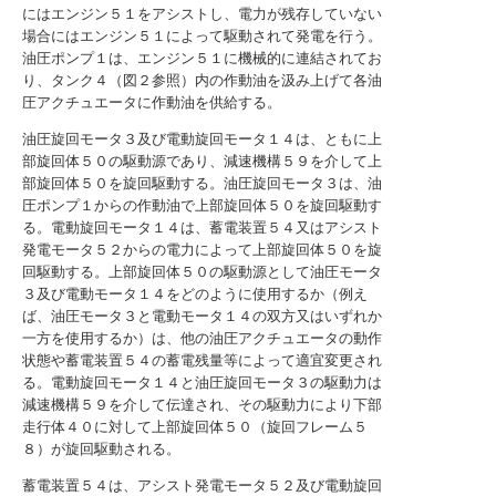
にはエンジン５１をアシストし、電力が残存していない
場合にはエンジン５１によって駆動されて発電を行う。
油圧ポンプ１は、エンジン５１に機械的に連結されてお
り、タンク４（図２参照）内の作動油を汲み上げて各油
圧アクチュエータに作動油を供給する。
油圧旋回モータ３及び電動旋回モータ１４は、ともに上
部旋回体５０の駆動源であり、減速機構５９を介して上
部旋回体５０を旋回駆動する。油圧旋回モータ３は、油
圧ポンプ１からの作動油で上部旋回体５０を旋回駆動す
る。電動旋回モータ１４は、蓄電装置５４又はアシスト
発電モータ５２からの電力によって上部旋回体５０を旋
回駆動する。上部旋回体５０の駆動源として油圧モータ
３及び電動モータ１４をどのように使用するか（例え
ば、油圧モータ３と電動モータ１４の双方又はいずれか
一方を使用するか）は、他の油圧アクチュエータの動作
状態や蓄電装置５４の蓄電残量等によって適宜変更され
る。電動旋回モータ１４と油圧旋回モータ３の駆動力は
減速機構５９を介して伝達され、その駆動力により下部
走行体４０に対して上部旋回体５０（旋回フレーム５
８）が旋回駆動される。
蓄電装置５４は、アシスト発電モータ５２及び電動旋回