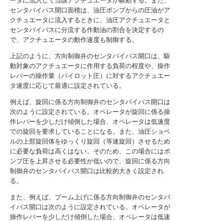
ータに流入して当該アクチュエータが駆動する。また、
センタバイパス開口面積は、油圧ポンプからの圧油がア
クチュエータに流入するときに、油圧アクチュエータと
センタバイパスに分流する作動油の割合を決定するの
で、アクチュエータの動作速度も制御する。
上記のように、方向制御弁のセンタバイパス開口は、駆
動対象のアクチュエータに作用する負荷の程度や、操作
レバーの操作量（パイロット圧）に対するアクチュエー
タ速度に応じて最適に設定されている。
例えば、旋回に係る方向制御弁のセンタバイパス開口は
次のように設定されている。オペレータが旋回に係る操
作レバーを少しだけ傾倒した場合、オペレータは低速度
での旋回を要求していることになる。また、油圧ショベ
ルの上部旋回体をゆっくり旋回（等速旋回）させるため
に必要な負荷は高くはない。そのため、この場合にはポ
ンプ圧を上昇させる必要性が低いので、旋回に係る方向
制御弁のセンタバイパス開口は比較的大きく設定され
る。
また、例えば、ブーム上げに係る方向制御弁のセンタバ
イパス開口は次のように設定されている。オペレータが
操作レバーを少しだけ傾倒した場合、オペレータは低速