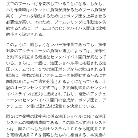
度でのブーム上げを要求していることになる。しかし、
吊り作業時はバケットに負荷が掛かるためブーム負荷が
高く、ブームを駆動するためにはポンプ圧を上昇させる
必要性が高い。そのため、ブームシリンダに作動油を供
給するために、ブーム上げのセンタバイパス開口は比較
的小さく設定される。
このように、同じようなレバー操作量であっても、操作
対象のアクチュエータの負荷や速度によっては、操作性
と効率を両立する最適なセンタバイパス開口が異なって
いる。さらに、一般に、油圧ショベル等に搭載される油
圧システムでは、１つの油圧ポンプからの吐出される作
動油は、複数の油圧アクチュエータを駆動するために方
向制御弁によって適宜分流されるようになっている。上
記のオープンセンタ方式では、各方向制御弁のセンタバ
イパスラインは直列に接続されており、複数のアクチュ
エータのセンタバイパス開口の合成が、ポンプ圧と、ア
クチュエータ側に流れ込む流量とを決定している。
図３は本発明の比較例に係る油圧ショベルにおける油圧
システムの概略構成図である。この図に示す油圧システ
ムは、図２に示した油圧システム１００から開閉弁２５
と電磁切換弁２６を省略したものに相当する。本実施の