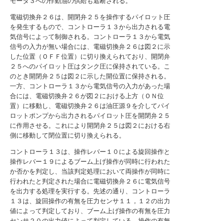
モータ３への作動油の供給も遮断される。
電磁切換弁２６は、開閉弁２５を操作するパイロット圧
を発生するもので、コントローラ１３から出力される電
気信号によって制御される。コントローラ１３から電気
信号の入力が無い場合には、電磁切換弁２６は図２に示
した位置（ＯＦＦ位置）に切り換えられており、開閉弁
２５へのパイロット圧はタンク圧に保持されている。こ
のとき開閉弁２５は図２に示した開位置に保持される。
一方、コントローラ１３から電気信号の入力があった場
合には、電磁切換弁２６が図２における上方（ＯＮ位
置）に移動し、電磁切換弁２６は油圧源９を介してパイ
ロットポンプから出力されるパイロット圧を開閉弁２５
に作用させる。これにより開閉弁２５は図２における右
側に移動して閉位置に切り換えられる。
コントローラ１３は、操作レバー１０による旋回操作と
操作レバー１９によるブーム上げ操作が同時に行われた
か否かを判定し、当該判定処理において両操作が同時に
行われたと判定された場合に電磁切換弁２６に電気信号
を出力する処理を実行する。先述の通り、コントローラ
１３は、旋回操作の有無を圧力センサ１１，１２の出力
値によって判定しており、ブーム上げ操作の有無を圧力
センサ２０の出力値によって判定している。操作の有無