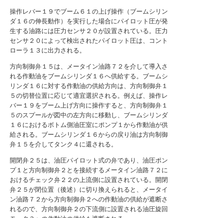
操作レバー１９でブーム６１の上げ操作（ブームシリン
ダ１６の伸長動作）を実行した場合にパイロット圧が発
生する油路には圧力センサ２０が設置されている。圧力
センサ２０によって検出されたパイロット圧は、コント
ローラ１３に出力される。
方向制御弁１５は、メータイン油路７２を介して導入さ
れる作動油をブームシリンダ１６へ供給する。ブームシ
リンダ１６に対する作動油の供給方向は、方向制御弁１
５の切替位置に応じて適宜選択される。例えば、操作レ
バー１９をブーム上げ方向に操作すると、方向制御弁１
５のスプールが図中の左方向に移動し、ブームシリンダ
１６におけるボトム側油圧室にポンプ１から作動油が供
給される。ブームシリンダ１６からの戻り油は方向制御
弁１５を介してタンク４に還される。
開閉弁２５は、油圧パイロット式の弁であり、油圧ポン
プ１と方向制御弁２とを接続するメータイン油路７２に
おけるチェック弁２２の上流側に設置されている。開閉
弁２５が閉位置（後述）に切り換えられると、メータイ
ン油路７２から方向制御弁２への作動油の供給が遮断さ
れるので、方向制御弁２の下流側に設置される油圧旋回