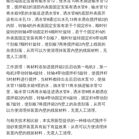
输出端固定连通有输水管12，使水泵10将水抽进输水管12
里，搅拌箱2的顶部内表面固定安装有洒水管8，输水管12
将水箱9里的水输送进洒水管8，洒水管8的底部外表面开
设有出水孔13，洒水管8通过出水孔13将水洒在搅拌箱2的
内部，转轴4的外表面固定安装有若干个固定杆6，顺时针
旋转的转轴4带动固定杆6顺时针旋转，若干个固定杆6的
外表面固定安装有两个刮板7，顺时针旋转固定杆6带动两
个刮板7顺时针旋转，使刮板7再将搅拌箱2内壁上残留的
杂质刮落，从而可以方便清理掉装置内壁的残留材料，无
需人工清理。
工作原理：将材料添加进搅拌箱2后启动第一电机3，第一
电机3带动转轴4旋转，转轴4带动搅拌杆5旋转，使搅拌杆
5对材料进行搅拌，当材料都排出去后启动水泵10，使抽
水管11抽取水箱9里的水，抽水管11将水抽进输水管12
里，输水管12再将水输送进洒水管8，洒水管8将水都洒在
搅拌箱2的内部，转轴4带动固定杆6旋转，固定杆6带动刮
板7旋转，使刮板7将搅拌箱2内壁上的杂质刮落，从而可
以方便清理掉装置内壁的残留材料，无需人工清理。
与相关技术相比较，本实用新型提供的一种移动式预拌干
混砂浆搅拌装置具有如下有益效果：从而可以方便清理掉
装置内壁的残留材料，无需人工清理。