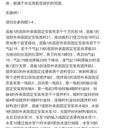
例，都属于本实用新型保护的范围。
实施例1：
请结合参阅图1-4，
底板1的底部外表面固定安装有若干个万向轮18，底板1的
顶部外表面固定安装推杆21，推动推杆21使万向轮18可以
带动整个装置移动，底板1的底部外表面固定安装有若干个
气缸19，若干个气缸19的底部外表面固定安装有撑板20，
当移动到合适的位置时，将万向轮18刹住，再启动气缸
19，气缸19推动撑板20向下移动，使气缸19和撑板20对底
板1进行支撑，底板1的顶部外表面固定安装有搅拌箱2，
搅拌箱2的外表面固定连通有两个进料管22，将材料通过
两个进料管22添加进搅拌箱2，搅拌箱2的顶部外表面固定
安装有第一电机3，启动第一电机3，第一电机3的输出端
固定安装有转轴4，第一电机3带动转轴4顺时针旋转，转
轴4的外表面固定安装有若干个搅拌杆5，顺时针旋转的转
轴4带动搅拌杆5顺时针旋转，使顺时针旋转的搅拌杆5对
材料进行搅拌，底板1顶部外表面固定安装有水箱9，水箱
9的顶部外表面固定安装水泵10，当搅拌好的材料都排出
去后启动水泵10，水泵10的输入端固定连通有抽水管11，
水泵10通过抽水管11对水箱9里的水进行抽取，水泵10的