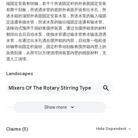
端固定安装有转轴，若干个所述固定杆的外表面固定安装
有两个刮板，所述洒水管的底部外表面开设有出水孔，所
述水箱的顶部外表面固定安装水泵，所述水泵的输入端固
定连通有抽水管，所述水泵的输出端固定连通有输水管。
该移动式预拌干混砂浆搅拌装置，通过当搅拌箱里的材料
都排出去后启动水泵，使抽水管通过输水管将水输送进洒
水管，在通过出水孔洒在搅拌箱的内部，启动第一电机使
转轴带动固定杆旋转，固定杆带动刮板将搅拌箱内壁上的
杂质刮落，从而可以方便清理掉装置内壁的残留材料，无
需人工清理。
Landscapes
Mixers Of The Rotary Stirring Type
Show more
Claims
(5)
Hide Dependent