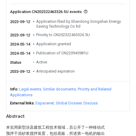
Application CN202322463326.5U events
Application filed by Shandong Songshan Energy
2023-09-12
Saving Technology Co ltd
Priority to CN202322463326.5U
2023-09-12
Application granted
2024-05-14
Publication of CN220945981U
2024-05-14
Active
Status
Anticipated expiration
2033-09-12
Info
Legal events
Similar documents
Priority and Related
Applications
External links
Espacenet
Global Dossier
Discuss
Abstract
本实用新型涉及建筑工程技术领域，且公开了一种移动式
预拌干混砂浆搅拌装置，包括底板，所述第一电机的输出