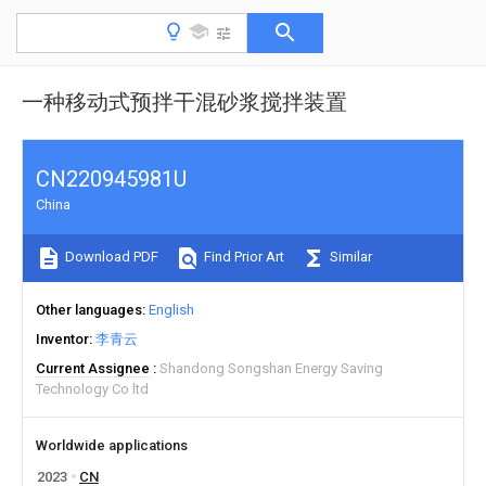
一种移动式预拌干混砂浆搅拌装置
CN220945981U
China
Download PDF
Find Prior Art
Similar
Other languages
English
Inventor
李青云
Current Assignee
Shandong Songshan Energy Saving
Technology Co ltd
Worldwide applications
2023
CN