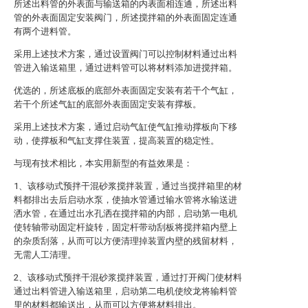
所述出料管的外表面与输送箱的内表面相连通，所述出料
管的外表面固定安装阀门，所述搅拌箱的外表面固定连通
有两个进料管。
采用上述技术方案，通过设置阀门可以控制材料通过出料
管进入输送箱里，通过进料管可以将材料添加进搅拌箱。
优选的，所述底板的底部外表面固定安装有若干个气缸，
若干个所述气缸的底部外表面固定安装有撑板。
采用上述技术方案，通过启动气缸使气缸推动撑板向下移
动，使撑板和气缸支撑住装置，提高装置的稳定性。
与现有技术相比，本实用新型的有益效果是：
1、该移动式预拌干混砂浆搅拌装置，通过当搅拌箱里的材
料都排出去后启动水泵，使抽水管通过输水管将水输送进
洒水管，在通过出水孔洒在搅拌箱的内部，启动第一电机
使转轴带动固定杆旋转，固定杆带动刮板将搅拌箱内壁上
的杂质刮落，从而可以方便清理掉装置内壁的残留材料，
无需人工清理。
2、该移动式预拌干混砂浆搅拌装置，通过打开阀门使材料
通过出料管进入输送箱里，启动第二电机使绞龙将输料管
里的材料都输送出，从而可以方便将材料排出。