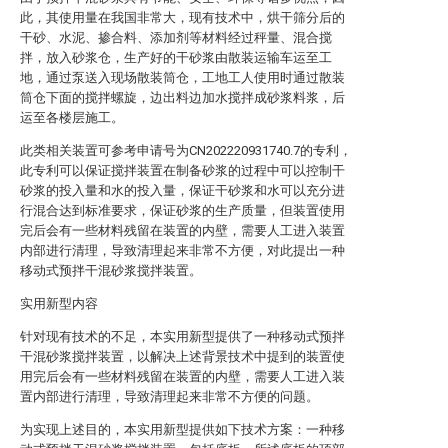
此，其使用量在我国非常大，现有技术中，烘干筛分后的
干砂、水泥、掺合料、添加剂等材料经过秤量、混合搅
拌，放入砂浆仓，生产好的干砂浆由散装运输车运至工
地，通过泵送入现场散装筒仓，工地工人使用时通过散装
筒仓下面的搅拌螺旋，边出料边加水搅拌成砂浆料浆，后
运至各楼层施工。
此类相关装置可参考申请号为CN202220931740.7的专利，
此专利可以保证搅拌装置在制备砂浆的过程中可以控制干
砂浆的投入量和水的投入量，保证干砂浆和水可以充分进
行混合达到标准要求，保证砂浆的生产质量，但装置使用
完后会有一些材料残留在装置的内壁，需要人工进入装置
内部进行清理，导致清理起来非常不方便，对此提出一种
移动式预拌干混砂浆搅拌装置。
实用新型内容
针对现有技术的不足，本实用新型提供了一种移动式预拌
干混砂浆搅拌装置，以解决上述背景技术中提到的装置使
用完后会有一些材料残留在装置的内壁，需要人工进入装
置内部进行清理，导致清理起来非常不方便的问题。
为实现上述目的，本实用新型提供如下技术方案：一种移