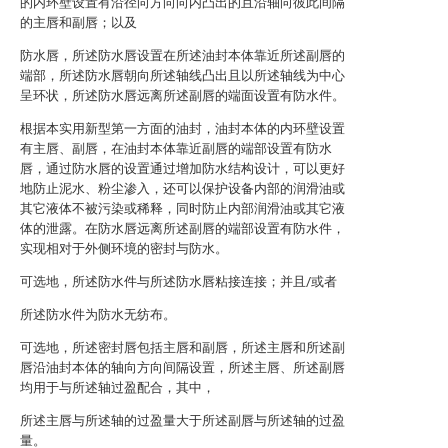
的内环壁设置有沿径向方向向内凸出的且沿轴向彼此间隔
的主唇和副唇；以及
防水唇，所述防水唇设置在所述油封本体靠近所述副唇的
端部，所述防水唇朝向所述轴线凸出且以所述轴线为中心
呈环状，所述防水唇远离所述副唇的端面设置有防水件。
根据本实用新型第一方面的油封，油封本体的内环壁设置
有主唇、副唇，在油封本体靠近副唇的端部设置有防水
唇，通过防水唇的设置通过增加防水结构设计，可以更好
地防止泥水、粉尘渗入，还可以保护设备内部的润滑油或
其它液体不被污染或稀释，同时防止内部润滑油或其它液
体的泄露。在防水唇远离所述副唇的端部设置有防水件，
实现相对于外侧环境的密封与防水。
可选地，所述防水件与所述防水唇粘接连接；并且/或者
所述防水件为防水无纺布。
可选地，所述密封唇包括主唇和副唇，所述主唇和所述副
唇沿油封本体的轴向方向间隔设置，所述主唇、所述副唇
均用于与所述轴过盈配合，其中，
所述主唇与所述轴的过盈量大于所述副唇与所述轴的过盈
量。