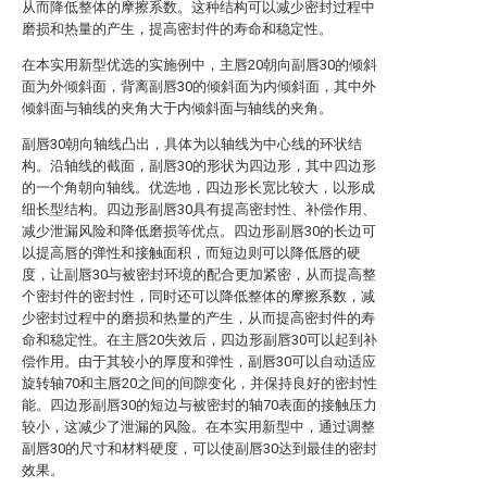
从而降低整体的摩擦系数。这种结构可以减少密封过程中
磨损和热量的产生，提高密封件的寿命和稳定性。
在本实用新型优选的实施例中，主唇20朝向副唇30的倾斜
面为外倾斜面，背离副唇30的倾斜面为内倾斜面，其中外
倾斜面与轴线的夹角大于内倾斜面与轴线的夹角。
副唇30朝向轴线凸出，具体为以轴线为中心线的环状结
构。沿轴线的截面，副唇30的形状为四边形，其中四边形
的一个角朝向轴线。优选地，四边形长宽比较大，以形成
细长型结构。四边形副唇30具有提高密封性、补偿作用、
减少泄漏风险和降低磨损等优点。四边形副唇30的长边可
以提高唇的弹性和接触面积，而短边则可以降低唇的硬
度，让副唇30与被密封环境的配合更加紧密，从而提高整
个密封件的密封性，同时还可以降低整体的摩擦系数，减
少密封过程中的磨损和热量的产生，从而提高密封件的寿
命和稳定性。在主唇20失效后，四边形副唇30可以起到补
偿作用。由于其较小的厚度和弹性，副唇30可以自动适应
旋转轴70和主唇20之间的间隙变化，并保持良好的密封性
能。四边形副唇30的短边与被密封的轴70表面的接触压力
较小，这减少了泄漏的风险。在本实用新型中，通过调整
副唇30的尺寸和材料硬度，可以使副唇30达到最佳的密封
效果。