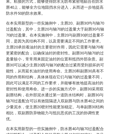
果。粘接的方式，能够使得防水无纺布紧密地贴合在防水
唇40上，能够全方位地阻挡水分进入，从而进一步地提高
防水件50的防水效果。
在本实用新型的一些实施例中，主唇20、副唇30均与轴70
过盈配合，其中，主唇20与轴70的过盈量大于副唇30与轴
70的过盈量。在本实施例中，主唇20与副唇30的过盈量不
同，是因为其结构不同，以及需要满足不同的工作要求。
主唇20承担着油封的主要密封作用，因此它需要与轴70有
更紧密的配合，以确保油封的密封性。副唇30与轴70的过
盈量较小，常常用来固定油封的位置和抵挡外部杂质。副
唇30可以减少主唇20因与轴70的配合过紧而受到损坏的可
能性，从而延长油封的使用寿命。主唇20和副唇30具有不
同的作用和结构，具体体现在它们与轴70的过盈量不同，
因此可以满足不同的工作要求，并能够有效地提高油封的
密封性和使用寿命。进一步的实施方式中，副唇30采用双
副唇结构，在外部泥水通过第一道防水结构时，副唇30与
轴70过盈配合可以有效阻隔进入双副唇与防水唇40之间的
少量泥水，使主唇20密封性能更加稳定。与单副唇30结构
相比，双副唇防异物能力与抵抗恶劣的工况的协调性更
优。
在本实用新型的一些实施例中，防水唇40与轴70过盈配合