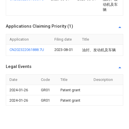
动机及车
辆
Applications Claiming Priority (1)
Application
Filing date
Title
CN202322061888.7U
2023-08-01
油封、发动机及车辆
Legal Events
Date
Code
Title
Description
2024-01-26
GR01
Patent grant
2024-01-26
GR01
Patent grant