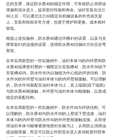
定的支撑，保证防水唇40的稳定作用，可有效防止润滑油
泄漏和泥水进入，提高密封性能和寿命。油封安装在法兰
60上后，可以通过法兰60固定在机械设备的外壳或支架
上，安装和拆卸非常方便，也便于维护和更换。成本相对
较低。
根据上述实施例，防水唇40通过环槽41的设置，以及与支
撑骨架61的连接的设置，使得防水唇40沿轴向方向呈折弯
形状。
在本实用新型的一些实施例中，油封本体10的内环壁和防
水唇40远离密封唇的一侧限定出安装槽42，防水件50设于
安装槽42内。防水件50为以轴线为中心线的环状结构，防
水件50的外环壁与油封本体10的内环壁相接触。可以理解
的，防水件50装配至油封本体10上，其上端面(或下端面)
与防水唇40相接触，外环壁与油封本体10相接触，以形成
稳定的装配结构。
在本实用新型的一些实施例中，防水件50为环状结构。可
以理解的，防水唇40与防水件50的上壁或下壁连接，油封
本体10的内环壁与防水件50的外环壁相接触连接。从而使
得油封本体10能够紧密地密封在轴70上，从而防止润滑油
或油脂泄漏，而且可以阻止外部泥水进入发动机密封腔体