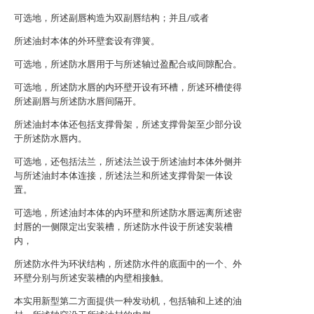
可选地，所述副唇构造为双副唇结构；并且/或者
所述油封本体的外环壁套设有弹簧。
可选地，所述防水唇用于与所述轴过盈配合或间隙配合。
可选地，所述防水唇的内环壁开设有环槽，所述环槽使得
所述副唇与所述防水唇间隔开。
所述油封本体还包括支撑骨架，所述支撑骨架至少部分设
于所述防水唇内。
可选地，还包括法兰，所述法兰设于所述油封本体外侧并
与所述油封本体连接，所述法兰和所述支撑骨架一体设
置。
可选地，所述油封本体的内环壁和所述防水唇远离所述密
封唇的一侧限定出安装槽，所述防水件设于所述安装槽
内，
所述防水件为环状结构，所述防水件的底面中的一个、外
环壁分别与所述安装槽的内壁相接触。
本实用新型第二方面提供一种发动机，包括轴和上述的油