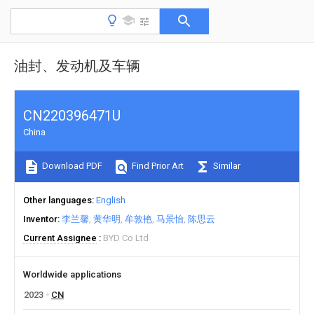
油封、发动机及车辆
CN220396471U
China
Download PDF
Find Prior Art
Similar
Other languages
English
Inventor
李兰馨
黄华明
牟敦艳
马景怡
陈思云
Current Assignee
BYD Co Ltd
Worldwide applications
2023
CN