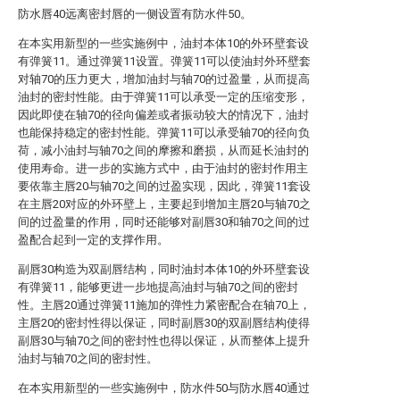
防水唇40远离密封唇的一侧设置有防水件50。
在本实用新型的一些实施例中，油封本体10的外环壁套设
有弹簧11。通过弹簧11设置。弹簧11可以使油封外环壁套
对轴70的压力更大，增加油封与轴70的过盈量，从而提高
油封的密封性能。由于弹簧11可以承受一定的压缩变形，
因此即使在轴70的径向偏差或者振动较大的情况下，油封
也能保持稳定的密封性能。弹簧11可以承受轴70的径向负
荷，减小油封与轴70之间的摩擦和磨损，从而延长油封的
使用寿命。进一步的实施方式中，由于油封的密封作用主
要依靠主唇20与轴70之间的过盈实现，因此，弹簧11套设
在主唇20对应的外环壁上，主要起到增加主唇20与轴70之
间的过盈量的作用，同时还能够对副唇30和轴70之间的过
盈配合起到一定的支撑作用。
副唇30构造为双副唇结构，同时油封本体10的外环壁套设
有弹簧11，能够更进一步地提高油封与轴70之间的密封
性。主唇20通过弹簧11施加的弹性力紧密配合在轴70上，
主唇20的密封性得以保证，同时副唇30的双副唇结构使得
副唇30与轴70之间的密封性也得以保证，从而整体上提升
油封与轴70之间的密封性。
在本实用新型的一些实施例中，防水件50与防水唇40通过