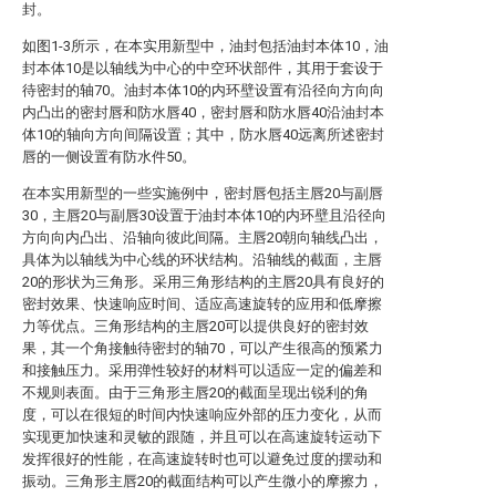
封。
如图1-3所示，在本实用新型中，油封包括油封本体10，油
封本体10是以轴线为中心的中空环状部件，其用于套设于
待密封的轴70。油封本体10的内环壁设置有沿径向方向向
内凸出的密封唇和防水唇40，密封唇和防水唇40沿油封本
体10的轴向方向间隔设置；其中，防水唇40远离所述密封
唇的一侧设置有防水件50。
在本实用新型的一些实施例中，密封唇包括主唇20与副唇
30，主唇20与副唇30设置于油封本体10的内环壁且沿径向
方向向内凸出、沿轴向彼此间隔。主唇20朝向轴线凸出，
具体为以轴线为中心线的环状结构。沿轴线的截面，主唇
20的形状为三角形。采用三角形结构的主唇20具有良好的
密封效果、快速响应时间、适应高速旋转的应用和低摩擦
力等优点。三角形结构的主唇20可以提供良好的密封效
果，其一个角接触待密封的轴70，可以产生很高的预紧力
和接触压力。采用弹性较好的材料可以适应一定的偏差和
不规则表面。由于三角形主唇20的截面呈现出锐利的角
度，可以在很短的时间内快速响应外部的压力变化，从而
实现更加快速和灵敏的跟随，并且可以在高速旋转运动下
发挥很好的性能，在高速旋转时也可以避免过度的摆动和
振动。三角形主唇20的截面结构可以产生微小的摩擦力，