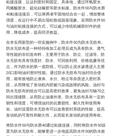
粘接连接，以达到密封和固定。具体地，通过环氧胶水、
丙烯酸胶水、硫化硅橡胶等胶水粘接。防水件50与防水唇
40粘接连接后，可以将两者牢固地结合在一起，增加整体
强度，在运行中不易出现松散或脱落现象。采用防水件50
与油封粘接连接的方式，可以减少传统机械密封件的使
用，降低成本，提高经济效益。
在本实用新型的一些实施例中，防水件50为防水无纺布。
防水无纺布是一种经特殊加工处理后成为具有防水、透气
等性能的非织造布料，主要用于防水、防尘、过滤等。防
水无纺布具有强度好、防水、可回收利用、价格低廉等优
点，作为防水的第一道防线，可以防止泥水渗透进入主唇
20口影响油封密封性能。通过防水无纺布与油封结合使
用，能有效地防止液体、水分、粉尘等杂质进入密封系
统，从而降低了发动机内部被污染或故障的风险。油封与
防水无纺布的组合可以提高密封效果，避免油封与轴70之
间出现缝隙，从而防止油液外泄。防水无纺布具有一定的
韧性和强度，可增强油封的抗磨损性、耐久性和使用寿
命。油封设置防水无纺布可以改善密封系统的性能，提高
发动机的可靠性和耐久性，从而延长发动机的使用寿命。
将防水件50与防水唇40通过粘接连接，同时将防水件50设
置为防水无纺布，能够更进一步地提高防水件50的防水效