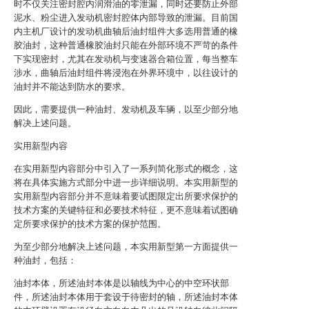
时不仅关注密封腔内润滑油的零泄漏，同时还要防止外部
泥水、粉尘进入发动机密封腔体内部导致的泄漏。目前国
内主机厂设计的发动机曲轴后油封组件大多选用普通的橡
胶油封，这种普通橡胶油封只能在外部环境不严苛的条件
下实现密封，尤其在发动机与变速器合箱位置，每当整车
涉水，曲轴后油封组件将浸泡在外界环境中，以往设计的
油封并不能达到防水的要求。
因此，需要提供一种油封、发动机及车辆，以至少部分地
解决上述问题。
实用新型内容
在实用新型内容部分中引入了一系列简化形式的概念，这
将在具体实施方式部分中进一步详细说明。本实用新型的
实用新型内容部分并不意味着要试图限定出所要求保护的
技术方案的关键特征和必要技术特征，更不意味着试图确
定所要求保护的技术方案的保护范围。
为至少部分地解决上述问题，本实用新型第一方面提供一
种油封，包括：
油封本体，所述油封本体是以轴线为中心的中空环状部
件，所述油封本体用于套设于待密封的轴，所述油封本体