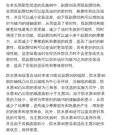
在本实用新型优选的实施例中，副唇30采用双副唇结构。
采用双副唇结构可以提高油封的密封性、耐磨性和抗压缩
性，并且可以减小安装误差。由于双副唇结构可以增加油
封与轴70的接触面积，从而提高了密封性。双副唇结构能
够更好地避免介质泄漏，减少了油封失效的可能性，同时
增强了防水功能。双副唇结构可以减小单个副唇30的摩擦
力，从而减少了摩擦损耗和磨损的程度，提高了油封的耐
磨性。双副唇结构可以使油封更加坚固，具有更好的抗压
缩性能。这意味着油封在经历外部压力时不会变形或失去
密封性。双副唇结构可以弥补油封与轴70之间的安装误
差，提高了安装的适应性和整体密封性。
防水唇40设置在油封本体10靠近副唇30的端部，防水唇40
朝向轴线凸出且以轴线为中心呈环状。沿轴线的截面，防
水唇40凸出部的形状为三角形。在优选的实施方式中，防
水唇40凸出部的截面面积小于主唇20。由于防水唇40所承
受的力较小，使得与带密封的轴70的接触面积更小，从而
减少了动摩擦，进而减少摩擦损失和热量的产生，增加密
封的效率和使用寿命。此外，防水唇40还可以提高密封系
统的可靠性。当主唇20失效时，防水唇40可以发挥作用，
并且由于其截面面积小，防水唇40更容易适应主唇20的失
效状态，保持密度。