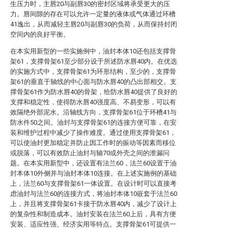
生压力时，主唇20与副唇30的密封区域将承受更大的压
力。唇间隙的存在可以允许一定量的液体或气体通过环槽
41逸出，从而减轻主唇20与副唇30的负荷，从而保持封闭
空间内的良好平衡。
在本实用新型的一些实施例中，油封本体10还包括支撑骨
架61，支撑骨架61至少部分设于所述防水唇40内。在优选
的实施方式中，支撑骨架61为环形结构，至少的，支撑骨
架61的垂直于轴线的中心面与防水唇40的凸出部相交。支
撑骨架61作为防水唇40的骨架，给防水唇40提供了良好的
支撑和稳定性，使得防水唇40强度高、不易变形，可以有
效隔绝外部泥水。沿轴线方向，支撑骨架61位于环槽41与
防水件50之间。油封与支撑骨架61的连接方便可靠，在安
装和维护过程中减少了操作难度。通过使用支撑骨架61，
可以使油封更加稳定并防止因工作时的振动等因素而移位
或脱落，可以有效防止油封与轴70或外壳之间的泄漏问
题。在本实用新型中，还设置有法兰60，法兰60设置于油
封本体10外侧并与油封本体10连接。在上述实施例的基础
上，法兰60与支撑骨架61一体设置。在设计时可以直接考
虑油封与法兰60的连接方式，将油封本体10嵌套于法兰60
上，并且将支撑骨架61卡接于防水唇40内，减少了设计上
的复杂性和制造成本。油封安装在法兰60上后，具有方便
安装、适应性强、经济实用等特点。支撑骨架61可提供一