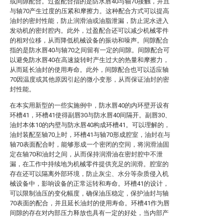
或间隙配合。过盈配合指的是防水唇40与轴70接触，并且
与轴70产生过度的压紧和摩擦力。这种配合方式可以提高
油封的密封性能，防止润滑油或油脂泄漏，防止泥水进入
发动机的密封腔内。此外，过盈配合还可以减少机械零件
的相对位移，从而降低机械设备的振动和噪声。间隙配合
指的是防水唇40与轴70之间留有一定的间隙。间隙配合可
以避免防水唇40在高速旋转时产生过大的热量和摩擦力，
从而延长油封的使用寿命。此外，间隙配合也可以适应轴
70因温度或其他原因引起的微小变形，从而保证油封的密
封性能。
在本实用新型的一些实施例中，防水唇40的内环壁开设有
环槽41，环槽41使得副唇30与防水唇40间隔开。副唇30、
油封本体10的内壁与防水唇40构成环槽41。可以理解的，
油封装配至轴70上时，环槽41与轴70形成腔室，油封在与
轴70表面配合时，能够形成一个密闭的空间，将润滑油固
定在轴70和油封之间，从而保持润滑油在密封腔中不泄
漏，在工作中持续地为机械零件提供充足的润滑。腔室的
存在还可以隔离外部环境，防止灰尘、水分等杂质侵入机
械设备中，影响设备的正常运转和寿命。环槽41的设计，
可以限制油压的变化幅度，确保油压稳定，保护油封与轴
70表面的配合，并且延长油封的使用寿命。环槽41作为唇
间隙的存在对内部压力释放也具有一定的好处，当内部产