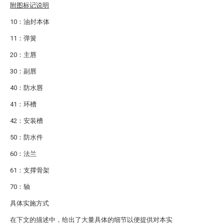
附图标记说明
10：油封本体
11：弹簧
20：主唇
30：副唇
40：防水唇
41：环槽
42：安装槽
50：防水件
60：法兰
61：支撑骨架
70：轴
具体实施方式
在下文的描述中，给出了大量具体的细节以便提供对本实