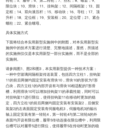
转轮；5、履带；6、第二转轮；7、丝杠；8、螺套；9、
限位块；10、滑块；11、挂钩架；12、间隔框架；13、固
定框；14、双向液压杆；15、移动块；16、导柱；17、顶
升杆；18、定位框；19、安装框；20、定位臂；21、紧合
螺柱；22、紧合螺母。
具体实施方式
下面将结合本实用新型实施例中的附图，对本实用新型实
施例中的技术方案进行清楚、完整地描述，显然，所描述
的实施例仅仅是本实用新型一部分实施例，而不是全部的
实施例。
请参阅图1、图2和图3，本实用新型提供一种技术方案：
一种中空玻璃间隔框架传送装置，包括四方立柱1，挂钩架
11的前后两侧均固定安装有滑块10，滑块10的形状为T形
凸块，四方立柱1的内部开设有与滑块10相适配的T形滑
槽，利用滑块10可以增加挂钩架11的承载性能，同时可以
对挂钩架11进行限位，使得挂钩架11在移动时更加的稳
定，四方立柱1的前后两侧均固定安装有安装架2，后侧安
装架2的左表面固定安装有伺服电机3，伺服电机3的输出
轴上固定安装有第一转轮4，第一转轮4与第二转轮6的外
表面均开设有限位槽，履带5传动连接在限位槽中，利用限
位槽可以对履带5进行限位，使得履带5在传动时更加的稳