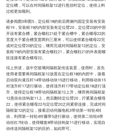
定位槽，可以在对间隔框架12进行悬挂时定位，使得上料
过程更加顺利。
请参阅图3和图5，定位框18的前后两侧均固定安装有安装
框19，安装框19的内部安装有定位臂20，定位臂20的中部
开设有紧合槽，紧合螺柱21处于紧合槽中，紧合螺母22的
宽度大于紧合槽宽度两到三厘米，可以使得紧合螺母22完
成对定位臂20的定位，继而完成对间隔框架12的定位，安
装框19的内部安装有紧合螺柱21，紧合螺柱21的外表面螺
纹连接有紧合螺母22。
综上所述，该中空玻璃间隔框架传送装置，使用时，首先
使用者需要将间隔框架12放置在定位框18的内腔中，接着
启动双向液压杆14带动移动块15进行移动，利用移动块15
对顶升杆17进行驱动，使得顶升杆17带动定位框18进行顶
升，使得定位框18带动间隔框架12上升，继而将间隔框架
12悬挂在挂钩架11上，然后翻转定位臂20，拧紧紧合螺母
22，使得紧合螺母22与定位臂20之间紧密连接，完成对间
隔框架12的定位，接着启动伺服电机3带动第一转轮4转
动，利用第一转轮4对履带5进行驱动，使得第二转轮6带
动丝杠7转动，使得螺套8带动挂钩架11进行移动，实现自
动传送间隔框架12的目的，如此即可。