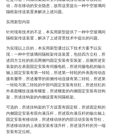
动，存在移动的安全隐患，故而这里提出一种中空玻璃间
隔框架传送装置来解决上述问题。
实用新型内容
针对现有技术的不足，本实用新型提供了一种中空玻璃间
隔框架传送装置，解决了上述背景技术中提出的问题。
为实现以上目的，本实用新型通过以下技术方案予以实
现：一种中空玻璃间隔框架传送装置，包括四方立柱，所
述四方立柱的前后两侧均固定安装有安装架，后侧所述安
装架的左表面固定安装有伺服电机，所述伺服电机的输出
轴上固定安装有第一转轮，所述第一转轮的外表面传动连
接有履带，所述履带的前侧传动连接有第二转轮，所述第
一转轮与第二转轮的中部均固定安装有丝杠，所述丝杠的
外表面螺纹连接有螺套，所述螺套的内侧固定安装有挂钩
架，所述挂钩架的内侧设置有间隔框架。
可选的，所述挂钩架的下方设置有固定框，所述固定框的
内侧固定安装有双向液压杆，所述双向液压杆的输出轴上
固定安装有移动块，所述移动块的内部活动安装有导柱，
所述移动块的上表面安装有顶升杆，所述顶升杆的另一端
安装有定位框。