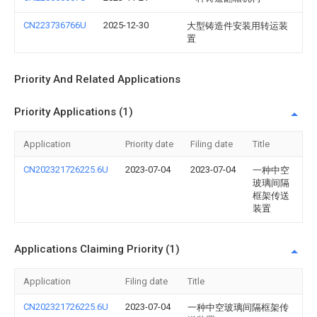
CN223736766U
2025-12-30
大型铸造件安装用转运装
置
Priority And Related Applications
Priority Applications (1)
Application
Priority date
Filing date
Title
CN202321726225.6U
2023-07-04
2023-07-04
一种中空
玻璃间隔
框架传送
装置
Applications Claiming Priority (1)
Application
Filing date
Title
CN202321726225.6U
2023-07-04
一种中空玻璃间隔框架传