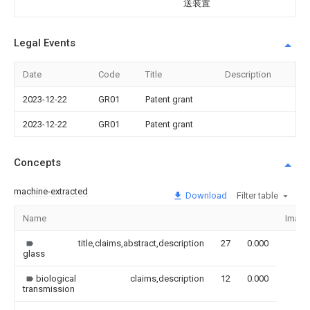
送装置
Legal Events
Date
Code
Title
Description
2023-12-22
GR01
Patent grant
2023-12-22
GR01
Patent grant
Concepts
machine-extracted
Download
Filter table
Name
Image
title,claims,abstract,description
27
0.000
glass
biological
claims,description
12
0.000
transmission