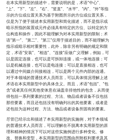
在本实用新型的描述中，需要说明的是，术语“中心”、
“上”、“下”、“左”、“右”、“竖直”、“水平”、“内”、“外”等指
示的方位或位置关系为基于附图所示的方位或位置关系，
仅是为了便于描述本实用新型和简化描述，而不是指示或
暗示所指的装置或元件必须具有特定的方位、以特定的方
位构造和操作，因此不能理解为对本实用新型的限制；术
语“第一”、“第二”、“第三”仅用于描述目的，而不能理解为
指示或暗示相对重要性，此外，除非另有明确的规定和限
定，术语“安装”、“相连”、“连接”应做广义理解，例如，可
以是固定连接，也可以是可拆卸连接，或一体地连接；可
以是机械连接，也可以是电连接；可以是直接相连，也可
以通过中间媒介间接相连，可以是两个元件内部的连通。
对于本领域的普通技术人员而言，可以具体情况理解上述
术语在本实用新型中的具体含义。而且，术语“包括”、“包
含”或者其任何其他变体意在涵盖非排他性的包含，从而使
得包括一系列要素的过程、方法、物品或者设备不仅包括
那些要素，而且还包括没有明确列出的其他要素，或者是
还包括为这种过程、方法、物品或者设备所固有的要素。
尽管已经示出和描述了本实用新型的实施例，对于本领域
的普通技术人员而言，可以理解在不脱离本实用新型的原
理和精神的情况下可以对这些实施例进行多种变化、修
改、替换和变型，本实用新型的范围由所附权利要求及其