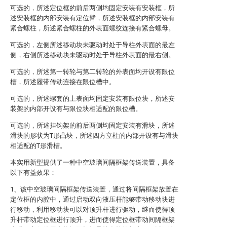
可选的，所述定位框的前后两侧均固定安装有安装框，所
述安装框的内部安装有定位臂，所述安装框的内部安装有
紧合螺柱，所述紧合螺柱的外表面螺纹连接有紧合螺母。
可选的，左侧所述移动块未驱动时处于导柱外表面的最左
侧，右侧所述移动块未驱动时处于导柱外表面的最右侧。
可选的，所述第一转轮与第二转轮的外表面均开设有限位
槽，所述履带传动连接在限位槽中。
可选的，所述螺套的上表面均固定安装有限位块，所述安
装架的内部开设有与限位块相适配的限位槽。
可选的，所述挂钩架的前后两侧均固定安装有滑块，所述
滑块的形状为T形凸块，所述四方立柱的内部开设有与滑块
相适配的T形滑槽。
本实用新型提供了一种中空玻璃间隔框架传送装置，具备
以下有益效果：
1、该中空玻璃间隔框架传送装置，通过将间隔框架放置在
定位框的内腔中，通过启动双向液压杆能够带动移动块进
行移动，利用移动块可以对顶升杆进行驱动，继而使得顶
升杆带动定位框进行顶升，进而使得定位框带动间隔框架