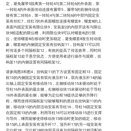
定，避免履带5脱离第一转轮4与第二转轮6的外表面，第
一转轮4的外表面传动连接有履带5，履带5的前侧传动连
接有第二转轮6，第一转轮4与第二转轮6的中部均固定安
装有丝杠7，丝杠7的外表面螺纹连接有螺套8，螺套8的上
表面均固定安装有限位块9，安装架2的内部开设有与限位
块9相适配的限位槽，利用限位块9可以对螺套8进行限
位，使得螺套8在移动时更加稳定，避免螺套8发生转动现
象，螺套8的内侧固定安装有挂钩架11，挂钩架11可以同
时传送多个间隔框架12，有效的提高了传送效率，同时间
隔框架12处于悬空状态，方便使用者进行操作与观察，挂
钩架11的内侧设置有间隔框架12。
请参阅图3和图4，挂钩架11的下方设置有固定框13，固定
框13的内侧固定安装有双向液压杆14，双向液压杆14的输
出轴上固定安装有移动块15，左侧移动块15未驱动时处于
导柱16外表面的最左侧，右侧移动块15未驱动时处于导柱
16外表面的最右侧，能够为定位框18提供足够的升降行
程，继而使得间隔框架12能够顺利的悬挂在挂钩架11的内
侧，移动块15的内部活动安装有导柱16，导柱16固定安装
在固定框13的内侧，利用导柱16可以对移动块15进行支撑
与导向，继而能够使得移动块15移动时更加的稳定，移动
块15的上表面安装有顶升杆17，顶升杆17的另一端安装有
定位框18，定位框18的内部开设有与间隔框架12相适配的