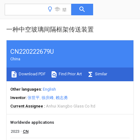
一种中空玻璃间隔框架传送装置
CN220222679U
China
Download PDF
Find Prior Art
Similar
Other languages
English
Inventor
张世平
徐庆峰
赖志勇
Current Assignee
Anhui Xiangbo Glass Co ltd
Worldwide applications
2023
CN