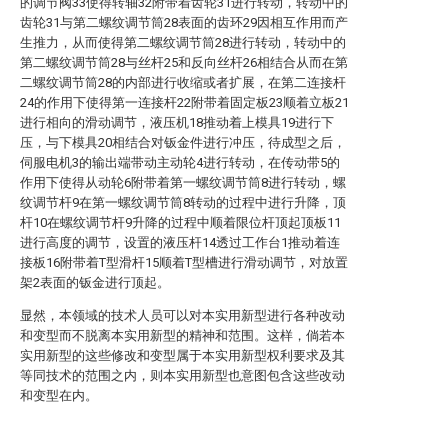
的调节阀33使得转轴32附带着齿轮31进行转动，转动中的
齿轮31与第二螺纹调节筒28表面的齿环29因相互作用而产
生推力，从而使得第二螺纹调节筒28进行转动，转动中的
第二螺纹调节筒28与丝杆25和反向丝杆26相结合从而在第
二螺纹调节筒28的内部进行收缩或者扩展，在第二连接杆
24的作用下使得第一连接杆22附带着固定板23顺着立板21
进行相向的滑动调节，液压机18推动着上模具19进行下
压，与下模具20相结合对钣金件进行冲压，待成型之后，
伺服电机3的输出端带动主动轮4进行转动，在传动带5的
作用下使得从动轮6附带着第一螺纹调节筒8进行转动，螺
纹调节杆9在第一螺纹调节筒8转动的过程中进行升降，顶
杆10在螺纹调节杆9升降的过程中顺着限位杆顶起顶板11
进行高度的调节，设置的液压杆14透过工作台1推动着连
接板16附带着T型滑杆15顺着T型槽进行滑动调节，对放置
架2表面的钣金进行顶起。
显然，本领域的技术人员可以对本实用新型进行各种改动
和变型而不脱离本实用新型的精神和范围。这样，倘若本
实用新型的这些修改和变型属于本实用新型权利要求及其
等同技术的范围之内，则本实用新型也意图包含这些改动
和变型在内。