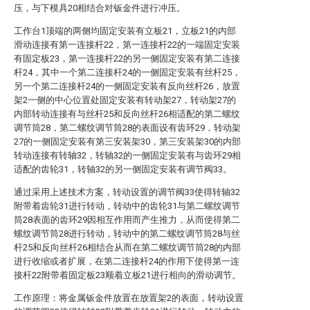
压，与下模具20相结合对钣金件进行冲压。
工作台1顶端的两侧均固定安装有立板21，立板21的内部
滑动连接有第一连接杆22，第一连接杆22的一端固定安装
有固定板23，第一连接杆22的另一侧固定安装有第二连接
杆24，其中一个第二连接杆24的一侧固定安装有丝杆25，
另一个第二连接杆24的一侧固定安装有反向丝杆26，放置
架2一侧的中心位置处固定安装有转动架27，转动架27的
内部转动连接有与丝杆25和反向丝杆26相适配的第二螺纹
调节筒28，第二螺纹调节筒28的表面设有齿环29，转动架
27的一侧固定安装有第三安装架30，第三安装架30的内部
转动连接有转轴32，转轴32的一侧固定安装有与齿环29相
适配的齿轮31，转轴32的另一侧固定安装有调节阀33。
通过采用上述技术方案，转动设置的调节阀33使得转轴32
附带着齿轮31进行转动，转动中的齿轮31与第二螺纹调节
筒28表面的齿环29因相互作用而产生推力，从而使得第二
螺纹调节筒28进行转动，转动中的第二螺纹调节筒28与丝
杆25和反向丝杆26相结合从而在第二螺纹调节筒28的内部
进行收缩或者扩展，在第二连接杆24的作用下使得第一连
接杆22附带着固定板23顺着立板21进行相向的滑动调节。
工作原理：将金属钣金件放置在放置架2的表面，转动设置