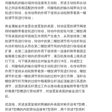
伺服电机的输出端传动连接有主动轮，所述主动轮和从动
轮之间设有相适配的传动带，伺服电机的输出端带动主动
轮进行转动，在传动带的作用下使得从动轮附带着第一螺
纹调节筒进行转动；
将金属钣金件放置在放置架的表面，转动设置的调节阀使
得转轴附带着齿轮进行转动，转动中的齿轮与第二螺纹调
节筒表面的齿环因相互作用而产生推力，从而使得第二螺
纹调节筒进行转动，转动中的第二螺纹调节筒与丝杆和反
向丝杆相结合从而在第二螺纹调节筒的内部进行收缩或者
扩展，在第二连接杆的作用下使得第一连接杆附带着固定
板顺着立板进行相向的滑动调节，液压机推动着上模具进
行下压，与下模具相结合对钣金件进行冲压，待成型之
后，伺服电机的输出端带动主动轮进行转动，在传动带的
作用下使得从动轮附带着第一螺纹调节筒进行转动，螺纹
调节杆在第一螺纹调节筒转动的过程中进行升降，顶杆在
螺纹调节杆升降的过程中顺着限位杆顶起顶板进行高度的
调节，设置的液压杆透过工作台推动着连接板附带着T型滑
杆顺着T型槽进行滑动调节，对放置架表面的钣金进行顶
起。
优选地，所述放置架相对两侧的外表面对称开设有T型槽，
所述T型槽的内部滑动连接有T型滑杆，两个所述T型滑杆