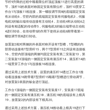
节杆9升降的过程中顺着限位杆顶起顶板11进行高度的调
节，顶杆10的表面对称固定安装有限位杆，顶杆10贯穿工
作台1与顶板11相连接，第一螺纹调节筒8的底端固定安装
有从动轮6，空腔内部的底端固定安装有伺服电机3，伺服
电机3的输出端传动连接有主动轮4，主动轮4和从动轮6之
间设有相适配的传动带5，伺服电机3的输出端带动主动轮
4进行转动，在传动带5的作用下使得从动轮6附带着第一
螺纹调节筒8进行转动。
放置架2相对两侧的外表面对称开设有T型槽，T型槽的内
部滑动连接有T型滑杆15，两个T型滑杆15之间设有连接板
16，空腔内部顶端的两侧均固定安装有第二安装架13，第
二安装架13顶端的一侧固定安装有液压杆14，液压杆14的
一端贯穿工作台1与连接板16相连接。
通过采用上述技术方案，设置的液压杆14透过工作台1推
动着连接板16附带着T型滑杆15顺着T型槽进行滑动调节，
对放置架2表面的钣金进行顶起。
工作台1顶端的一侧固定安装有安装座17，安装座17底端
的一侧固定安装有液压机18，液压机18的底端设有上模具
19，放置架2的内部设有下模具20。
通过采用上述技术方案，液压机18推动着上模具19进行下