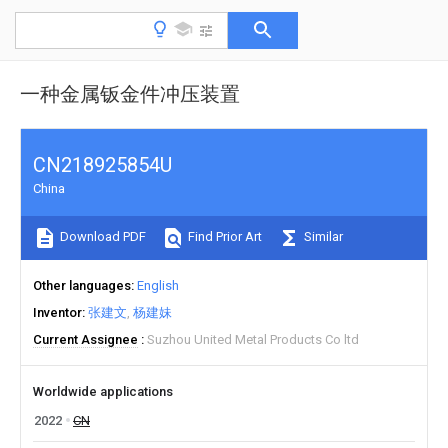
一种金属钣金件冲压装置
CN218925854U
China
Download PDF
Find Prior Art
Similar
Other languages
English
Inventor
张建文
杨建妹
Current Assignee
Suzhou United Metal Products Co ltd
Worldwide applications
2022
CN