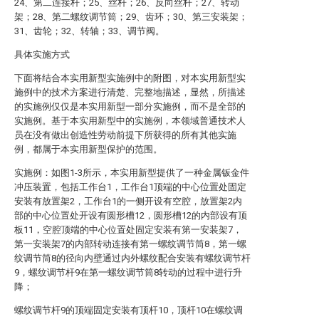
24、第二连接杆；25、丝杆；26、反向丝杆；27、转动
架；28、第二螺纹调节筒；29、齿环；30、第三安装架；
31、齿轮；32、转轴；33、调节阀。
具体实施方式
下面将结合本实用新型实施例中的附图，对本实用新型实
施例中的技术方案进行清楚、完整地描述，显然，所描述
的实施例仅仅是本实用新型一部分实施例，而不是全部的
实施例。基于本实用新型中的实施例，本领域普通技术人
员在没有做出创造性劳动前提下所获得的所有其他实施
例，都属于本实用新型保护的范围。
实施例：如图1-3所示，本实用新型提供了一种金属钣金件
冲压装置，包括工作台1，工作台1顶端的中心位置处固定
安装有放置架2，工作台1的一侧开设有空腔，放置架2内
部的中心位置处开设有圆形槽12，圆形槽12的内部设有顶
板11，空腔顶端的中心位置处固定安装有第一安装架7，
第一安装架7的内部转动连接有第一螺纹调节筒8，第一螺
纹调节筒8的径向内壁通过内外螺纹配合安装有螺纹调节杆
9，螺纹调节杆9在第一螺纹调节筒8转动的过程中进行升
降；
螺纹调节杆9的顶端固定安装有顶杆10，顶杆10在螺纹调