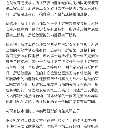
之间设有连接板，所述空腔内部顶端的两侧均固定安装有
第二安装架，所述第二安装架顶端的一侧固定安装有液压
杆，所述液压杆的一端贯穿工作台与连接板相连接。
优选地，所述工作台顶端的一侧固定安装有安装座，所述
安装座底端的一侧固定安装有液压机，所述液压机的底端
设有上模具，所述放置架的内部设有下模具。
优选地，所述工作台顶端的两侧均固定安装有立板，所述
立板的内部滑动连接有第一连接杆，所述第一连接杆的一
端固定安装有固定板，所述第一连接杆的另一侧固定安装
有第二连接杆，其中一个所述第二连接杆的一侧固定安装
有丝杆，另一个所述第二连接杆的一侧固定安装有反向丝
杆，所述放置架一侧的中心位置处固定安装有转动架，所
述转动架的内部转动连接有与丝杆和反向丝杆相适配的第
二螺纹调节筒，所述第二螺纹调节筒的表面设有齿环，所
述转动架的一侧固定安装有第三安装架，所述第三安装架
的内部转动连接有转轴，所述转轴的一侧固定安装有与齿
环相适配的齿轮，所述转轴的另一侧固定安装有调节阀。
与现有技术相比，本实用新型的有益效果在于：
驱动机的输出端带动主动轮进行转动了，在传动带的作用
下使得从动轮附带着第一螺纹调节筒进行转动，在螺纹调