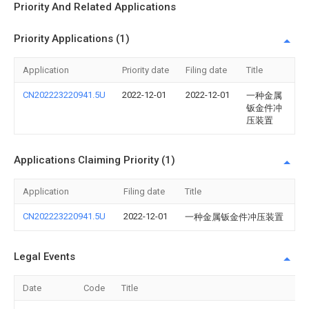
Priority And Related Applications
Priority Applications (1)
Application
Priority date
Filing date
Title
CN202223220941.5U
2022-12-01
2022-12-01
一种金属
钣金件冲
压装置
Applications Claiming Priority (1)
Application
Filing date
Title
CN202223220941.5U
2022-12-01
一种金属钣金件冲压装置
Legal Events
Date
Code
Title