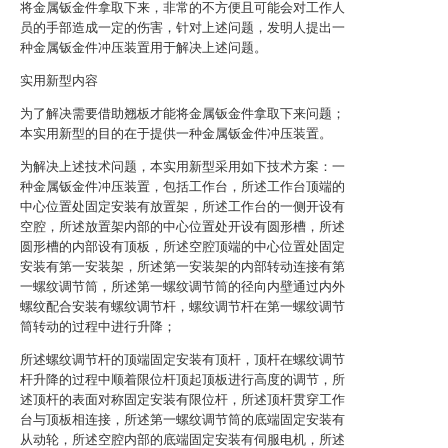
将金属钣金件拿取下来，非常的不方便且可能会对工作人
员的手部造成一定的伤害，针对上述问题，发明人提出一
种金属钣金件冲压装置用于解决上述问题。
实用新型内容
为了解决需要借助翘板才能将金属钣金件拿取下来问题；
本实用新型的目的在于提供一种金属钣金件冲压装置。
为解决上述技术问题，本实用新型采用如下技术方案：一
种金属钣金件冲压装置，包括工作台，所述工作台顶端的
中心位置处固定安装有放置架，所述工作台的一侧开设有
空腔，所述放置架内部的中心位置处开设有圆形槽，所述
圆形槽的内部设有顶板，所述空腔顶端的中心位置处固定
安装有第一安装架，所述第一安装架的内部转动连接有第
一螺纹调节筒，所述第一螺纹调节筒的径向内壁通过内外
螺纹配合安装有螺纹调节杆，螺纹调节杆在第一螺纹调节
筒转动的过程中进行升降；
所述螺纹调节杆的顶端固定安装有顶杆，顶杆在螺纹调节
杆升降的过程中顺着限位杆顶起顶板进行高度的调节，所
述顶杆的表面对称固定安装有限位杆，所述顶杆贯穿工作
台与顶板相连接，所述第一螺纹调节筒的底端固定安装有
从动轮，所述空腔内部的底端固定安装有伺服电机，所述