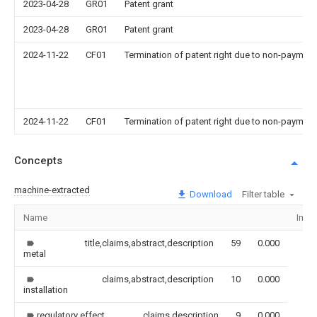
2023-04-28
GR01
Patent grant
2023-04-28
GR01
Patent grant
2024-11-22
CF01
Termination of patent right due to non-payment
2024-11-22
CF01
Termination of patent right due to non-payment
Concepts
machine-extracted
Download
Filter table
Name
Imag
title,claims,abstract,description
59
0.000
metal
claims,abstract,description
10
0.000
installation
regulatory effect
claims,description
9
0.000