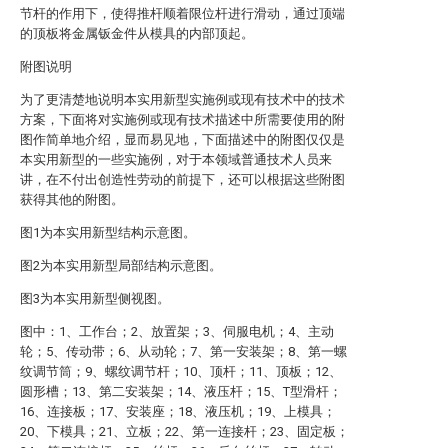
节杆的作用下，使得推杆顺着限位杆进行滑动，通过顶端
的顶板将金属钣金件从模具的内部顶起。
附图说明
为了更清楚地说明本实用新型实施例或现有技术中的技术
方案，下面将对实施例或现有技术描述中所需要使用的附
图作简单地介绍，显而易见地，下面描述中的附图仅仅是
本实用新型的一些实施例，对于本领域普通技术人员来
讲，在不付出创造性劳动的前提下，还可以根据这些附图
获得其他的附图。
图1为本实用新型结构示意图。
图2为本实用新型局部结构示意图。
图3为本实用新型侧视图。
图中：1、工作台；2、放置架；3、伺服电机；4、主动
轮；5、传动带；6、从动轮；7、第一安装架；8、第一螺
纹调节筒；9、螺纹调节杆；10、顶杆；11、顶板；12、
圆形槽；13、第二安装架；14、液压杆；15、T型滑杆；
16、连接板；17、安装座；18、液压机；19、上模具；
20、下模具；21、立板；22、第一连接杆；23、固定板；