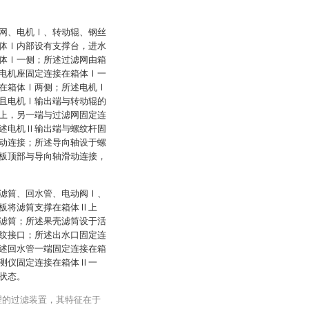
网、电机Ⅰ、转动辊、钢丝
体Ⅰ内部设有支撑台，进水
体Ⅰ一侧；所述过滤网由箱
电机座固定连接在箱体Ⅰ一
在箱体Ⅰ两侧；所述电机Ⅰ
且电机Ⅰ输出端与转动辊的
上，另一端与过滤网固定连
述电机Ⅱ输出端与螺纹杆固
动连接；所述导向轴设于螺
板顶部与导向轴滑动连接，
滤筒、回水管、电动阀Ⅰ、
板将滤筒支撑在箱体Ⅱ上
滤筒；所述果壳滤筒设于活
纹接口；所述出水口固定连
述回水管一端固定连接在箱
测仪固定连接在箱体Ⅱ一
状态。
理的过滤装置，其特征在于