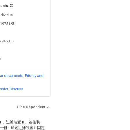
vents
ndividual
319751.9U
8794503U
n
lar documents
Priority and
ssier
Discuss
Hide Dependent
置Ⅰ、过滤装置Ⅱ、连接装
一侧；所述过滤装置Ⅱ固定