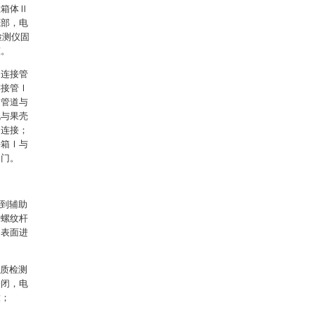
在箱体Ⅱ
底部，电
检测仪固
态。
、连接管
连接管Ⅰ
过管道与
孔与果壳
口连接；
料箱Ⅰ与
阀门。
起到辅助
，螺纹杆
网表面进
水质检测
关闭，电
放；