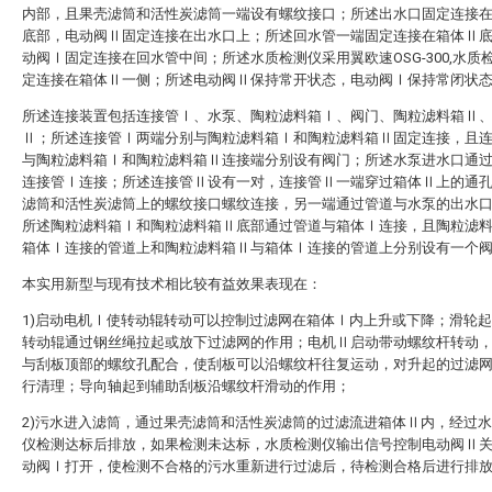
内部，且果壳滤筒和活性炭滤筒一端设有螺纹接口；所述出水口固定连接
底部，电动阀Ⅱ固定连接在出水口上；所述回水管一端固定连接在箱体Ⅱ
动阀Ⅰ固定连接在回水管中间；所述水质检测仪采用翼欧速OSG-300,水质
定连接在箱体Ⅱ一侧；所述电动阀Ⅱ保持常开状态，电动阀Ⅰ保持常闭状
所述连接装置包括连接管Ⅰ、水泵、陶粒滤料箱Ⅰ、阀门、陶粒滤料箱Ⅱ
Ⅱ；所述连接管Ⅰ两端分别与陶粒滤料箱Ⅰ和陶粒滤料箱Ⅱ固定连接，且
与陶粒滤料箱Ⅰ和陶粒滤料箱Ⅱ连接端分别设有阀门；所述水泵进水口通
连接管Ⅰ连接；所述连接管Ⅱ设有一对，连接管Ⅱ一端穿过箱体Ⅱ上的通
滤筒和活性炭滤筒上的螺纹接口螺纹连接，另一端通过管道与水泵的出水
所述陶粒滤料箱Ⅰ和陶粒滤料箱Ⅱ底部通过管道与箱体Ⅰ连接，且陶粒滤
箱体Ⅰ连接的管道上和陶粒滤料箱Ⅱ与箱体Ⅰ连接的管道上分别设有一个
本实用新型与现有技术相比较有益效果表现在：
1)启动电机Ⅰ使转动辊转动可以控制过滤网在箱体Ⅰ内上升或下降；滑轮
转动辊通过钢丝绳拉起或放下过滤网的作用；电机Ⅱ启动带动螺纹杆转动
与刮板顶部的螺纹孔配合，使刮板可以沿螺纹杆往复运动，对升起的过滤
行清理；导向轴起到辅助刮板沿螺纹杆滑动的作用；
2)污水进入滤筒，通过果壳滤筒和活性炭滤筒的过滤流进箱体Ⅱ内，经过
仪检测达标后排放，如果检测未达标，水质检测仪输出信号控制电动阀Ⅱ
动阀Ⅰ打开，使检测不合格的污水重新进行过滤后，待检测合格后进行排