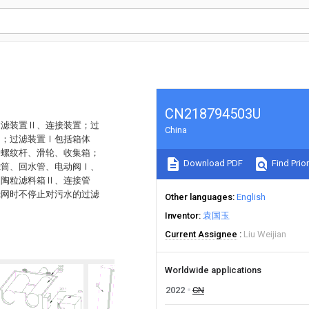
CN218794503U
过滤装置Ⅱ、连接装置；过
China
侧；过滤装置Ⅰ包括箱体
、螺纹杆、滑轮、收集箱；
Download PDF
Find Prior
滤筒、回水管、电动阀Ⅰ、
、陶粒滤料箱Ⅱ、连接管
滤网时不停止对污水的过滤
Other languages
English
Inventor
袁国玉
Current Assignee
Liu Weijian
Worldwide applications
2022
CN