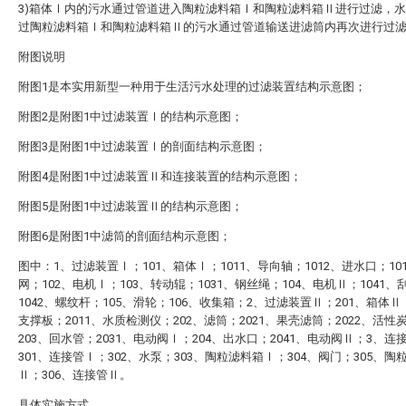
3)箱体Ⅰ内的污水通过管道进入陶粒滤料箱Ⅰ和陶粒滤料箱Ⅱ进行过滤，
过陶粒滤料箱Ⅰ和陶粒滤料箱Ⅱ的污水通过管道输送进滤筒内再次进行过
附图说明
附图1是本实用新型一种用于生活污水处理的过滤装置结构示意图；
附图2是附图1中过滤装置Ⅰ的结构示意图；
附图3是附图1中过滤装置Ⅰ的剖面结构示意图；
附图4是附图1中过滤装置Ⅱ和连接装置的结构示意图；
附图5是附图1中过滤装置Ⅱ的结构示意图；
附图6是附图1中滤筒的剖面结构示意图；
图中：1、过滤装置Ⅰ；101、箱体Ⅰ；1011、导向轴；1012、进水口；10
网；102、电机Ⅰ；103、转动辊；1031、钢丝绳；104、电机Ⅱ；1041、
1042、螺纹杆；105、滑轮；106、收集箱；2、过滤装置Ⅱ；201、箱体Ⅱ；
支撑板；2011、水质检测仪；202、滤筒；2021、果壳滤筒；2022、活性
203、回水管；2031、电动阀Ⅰ；204、出水口；2041、电动阀Ⅱ；3、连
301、连接管Ⅰ；302、水泵；303、陶粒滤料箱Ⅰ；304、阀门；305、陶
Ⅱ；306、连接管Ⅱ。
具体实施方式