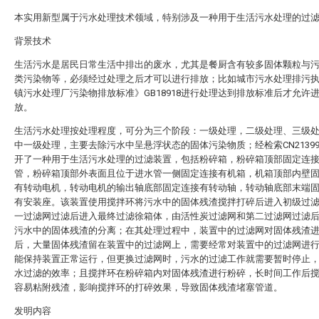
本实用新型属于污水处理技术领域，特别涉及一种用于生活污水处理的过
背景技术
生活污水是居民日常生活中排出的废水，尤其是餐厨含有较多固体颗粒与
类污染物等，必须经过处理之后才可以进行排放；比如城市污水处理排污
镇污水处理厂污染物排放标准》GB18918进行处理达到排放标准后才允许
放。
生活污水处理按处理程度，可分为三个阶段：一级处理，二级处理、三级
中一级处理，主要去除污水中呈悬浮状态的固体污染物质；经检索CN213995
开了一种用于生活污水处理的过滤装置，包括粉碎箱，粉碎箱顶部固定连
管，粉碎箱顶部外表面且位于进水管一侧固定连接有机箱，机箱顶部内壁
有转动电机，转动电机的输出轴底部固定连接有转动轴，转动轴底部末端
有安装座。该装置使用搅拌环将污水中的固体残渣搅拌打碎后进入初级过
一过滤网过滤后进入最终过滤徐箱体，由活性炭过滤网和第二过滤网过滤
污水中的固体残渣的分离；在其处理过程中，装置中的过滤网对固体残渣
后，大量固体残渣留在装置中的过滤网上，需要经常对装置中的过滤网进
能保持装置正常运行，但更换过滤网时，污水的过滤工作就需要暂时停止
水过滤的效率；且搅拌环在粉碎箱内对固体残渣进行粉碎，长时间工作后
容易粘附残渣，影响搅拌环的打碎效果，导致固体残渣堵塞管道。
发明内容