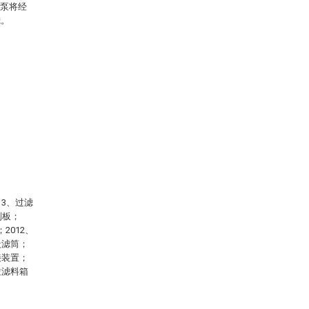
水泵将经
滤。
13、过滤
刮板；
2012、
炭滤筒；
接装置；
粒滤料箱