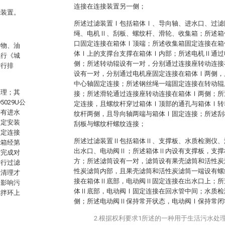
连接在连接装置另一侧；
滤装置。
所述过滤装置Ⅰ包括箱体Ⅰ、导向轴、进水口、过滤
绳、电机Ⅱ、刮板、螺纹杆、滑轮、收集箱；所述箱
口固定连接在箱体Ⅰ顶端；所述收集箱固定连接在箱
污物、油
体Ⅰ上的支撑台支撑在箱体Ⅰ内部；所述电机Ⅱ通过
执行《城
侧；所述转动辊设有一对，分别通过连接座转动连接
进行排
设有一对，分别通过电机座固定连接在箱体Ⅰ两侧，
中心轴固定连接；所述钢丝绳一端固定连接在转动辊
处理；其
接；所述滑轮通过连接座转动连接在箱体Ⅰ两侧；所
029U公
定连接，且螺纹杆穿过箱体Ⅰ顶部的通孔与箱体Ⅰ转
接有进水
纹杆两侧，且导向轴两端与箱体Ⅰ固定连接；所述刮
固定安装
刮板与螺纹杆螺纹连接；
固定连接
所述过滤装置Ⅱ包括箱体Ⅱ、支撑板、水质检测仪、
滤箱经第
出水口、电动阀Ⅱ；所述箱体Ⅱ内设有支撑板，支撑
后完成对
方；所述滤筒设有一对，滤筒设有果壳滤筒和活性炭
进行过滤
性炭滤筒内部，且果壳滤筒和活性炭滤筒一端设有螺
行清理才
接在箱体Ⅱ底部，电动阀Ⅱ固定连接在出水口上；所
，影响污
体Ⅱ底部，电动阀Ⅰ固定连接在回水管中间；水质检
搅拌环上
侧；所述电动阀Ⅱ保持常开状态，电动阀Ⅰ保持常闭
2.根据权利要求1所述的一种用于生活污水处