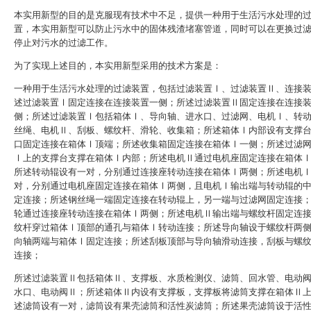
本实用新型的目的是克服现有技术中不足，提供一种用于生活污水处理的
置，本实用新型可以防止污水中的固体残渣堵塞管道，同时可以在更换过
停止对污水的过滤工作。
为了实现上述目的，本实用新型采用的技术方案是：
一种用于生活污水处理的过滤装置，包括过滤装置Ⅰ、过滤装置Ⅱ、连接
述过滤装置Ⅰ固定连接在连接装置一侧；所述过滤装置Ⅱ固定连接在连接
侧；所述过滤装置Ⅰ包括箱体Ⅰ、导向轴、进水口、过滤网、电机Ⅰ、转
丝绳、电机Ⅱ、刮板、螺纹杆、滑轮、收集箱；所述箱体Ⅰ内部设有支撑
口固定连接在箱体Ⅰ顶端；所述收集箱固定连接在箱体Ⅰ一侧；所述过滤
Ⅰ上的支撑台支撑在箱体Ⅰ内部；所述电机Ⅱ通过电机座固定连接在箱体
所述转动辊设有一对，分别通过连接座转动连接在箱体Ⅰ两侧；所述电机
对，分别通过电机座固定连接在箱体Ⅰ两侧，且电机Ⅰ输出端与转动辊的
定连接；所述钢丝绳一端固定连接在转动辊上，另一端与过滤网固定连接
轮通过连接座转动连接在箱体Ⅰ两侧；所述电机Ⅱ输出端与螺纹杆固定连
纹杆穿过箱体Ⅰ顶部的通孔与箱体Ⅰ转动连接；所述导向轴设于螺纹杆两
向轴两端与箱体Ⅰ固定连接；所述刮板顶部与导向轴滑动连接，刮板与螺
连接；
所述过滤装置Ⅱ包括箱体Ⅱ、支撑板、水质检测仪、滤筒、回水管、电动
水口、电动阀Ⅱ；所述箱体Ⅱ内设有支撑板，支撑板将滤筒支撑在箱体Ⅱ
述滤筒设有一对，滤筒设有果壳滤筒和活性炭滤筒；所述果壳滤筒设于活