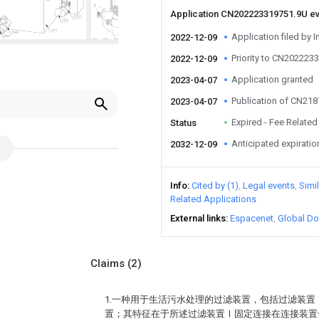
Application CN202223319751.9U e
Application filed by I
2022-12-09
Priority to CN202223
2022-12-09
Application granted
2023-04-07
Publication of CN21
2023-04-07
Expired - Fee Related
Status
Anticipated expiratio
2032-12-09
Info
Cited by (1)
Legal events
Simi
Related Applications
External links
Espacenet
Global Do
Claims
(2)
1.一种用于生活污水处理的过滤装置，包括过滤装
置；其特征在于所述过滤装置Ⅰ固定连接在连接装置