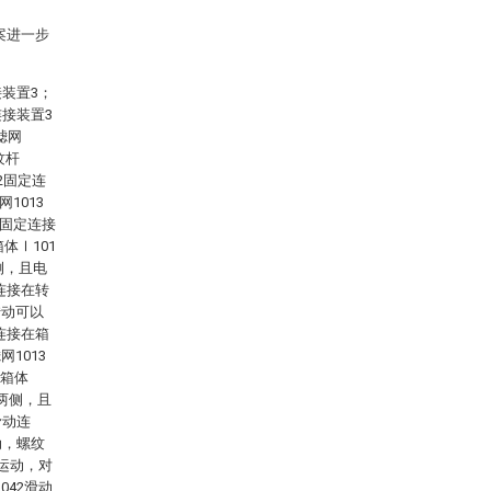
案进一步
装置3；
接装置3
滤网
纹杆
2固定连
1013
座固定连接
体Ⅰ101
侧，且电
连接在转
转动可以
连接在箱
1013
过箱体
2两侧，且
滑动连
动，螺纹
复运动，对
042滑动