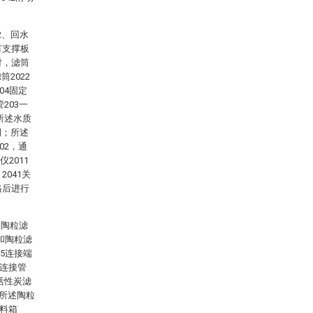
2、回水
有支撑板
对，滤筒
筒2022
04固定
203一
所述水质
侧；所述
02，通
2011
041关
格后进行
、陶粒滤
3和陶粒滤
05连接端
述连接管
活性炭滤
；所述陶粒
滤料箱