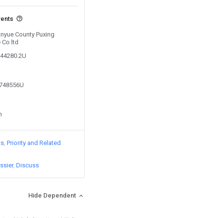
vents
 Anyue County Puxing
 Co ltd
144280.2U
8748556U
n
ts
Priority and Related
ssier
Discuss
Hide Dependent