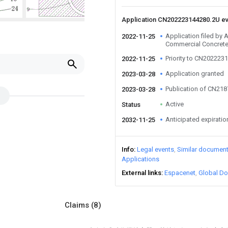
Application CN202223144280.2U e
Application filed by
2022-11-25
Commercial Concrete
Priority to CN202223
2022-11-25
Application granted
2023-03-28
Publication of CN21
2023-03-28
Active
Status
Anticipated expiratio
2032-11-25
Info
Legal events
Similar documen
Applications
External links
Espacenet
Global Do
Claims
(8)