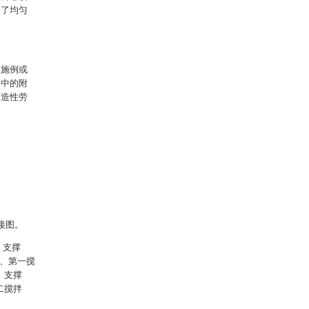
到了均匀
实施例或
述中的附
创造性劳
接图。
、支撑
2、第一搅
、支撑
二搅拌