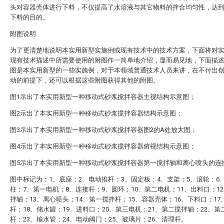
头对容器壳体进行下料，不仅提高了水溶液与其它物料的拌合均匀性，达
下料的目的。
附图说明
为了更清楚地说明本实用新型实施例或现有技术中的技术方案，下面将对
现有技术描述中所需要使用的附图作一简单地介绍，显而易见地，下面描
图是本实用新型的一些实施例，对于本领域普通技术人员来讲，在不付出
动的前提下，还可以根据这些附图获得其他的附图。
图1示出了本实用新型一种移动式砂浆搅拌容器主视结构示意图；
图2示出了本实用新型一种移动式砂浆搅拌容器结构示意图；
图3示出了本实用新型一种移动式砂浆搅拌容器图2的A处放大图；
图4示出了本实用新型一种移动式砂浆搅拌容器俯视结构示意图；
图5示出了本实用新型一种移动式砂浆搅拌容器第一搅拌轴和离心喷头的连
图中标记为：1、底座；2、电动推杆；3、固定板；4、支架；5、滚轮；6
柱；7、第一电机；8、连接杆；9、圆环；10、第二电机；11、出料口；1
拌轴；13、离心喷头；14、第一搅拌杆；15、容器壳体；16、下料口；17
杆；18、储水罐；19、进料口；20、第三电机；21、第二搅拌轴；22、第
杆；23、输水管；24、电动阀门；25、玻璃片；26、清理杆。