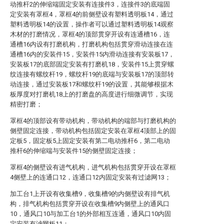
动推杆2的伸缩端固定安装有连接件3，连接件3的底端固
定安装有罩框4，罩框4的前侧壁设有塑料透明板14，通过
塑料透明板14的设置，操作者可以通过塑料透明板14观察
木材的打磨情况，罩框4的顶部贯穿开设有连通槽16，连
通槽16内设有打磨机构，打磨机构包括贯穿滑动连接在连
通槽16内的安装件15，安装件15内滑动连接有安装板17，
安装板17的底部固定安装有打磨机18，安装件15上贯穿螺
纹连接有螺纹杆19，螺纹杆19的底端与安装板17的顶部转
动连接，通过安装板17和螺纹杆19的设置，其能够根据木
板厚度对打磨机18上的打磨盘的高度进行细微调节，实现
精密打磨；
罩框4的顶部设有带动机构，带动机构的端部与打磨机构的
侧壁固定连接，带动机构包括固定安装在罩框4顶部上的固
定板5，固定板5上固定安装有第二电动推杆6，第二电动
推杆6的伸缩端与安装件15的侧壁固定连接；
罩框4的侧壁设有进气机构，进气机构包括贯穿开设在罩框
4侧壁上的连通口12，连通口12内固定安装有过滤网13；
加工台1上开设有收集槽9，收集槽9的内侧壁设有排气机
构，排气机构包括贯穿开设在收集槽9内侧壁上的通风口
10，通风口10与加工台1的外部相互连通，通风口10内固
定安装有滤网板11；