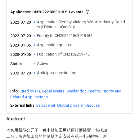
Application CN202221863918.5U events
Application filed by Xinlong Wood Industry Co ltd
2022-07-20
Yeji District Lu'an City
Priority to CN202221863918.5U
2022-07-20
Application granted
2023-01-06
Publication of CN218225974U
2023-01-06
Active
Status
Anticipated expiration
2032-07-20
Info
Cited by (1)
Legal events
Similar documents
Priority and
Related Applications
External links
Espacenet
Global Dossier
Discuss
Abstract
本实用新型公开了一种木材加工用精密打磨装置，包括加
工台，所述加工台的前侧壁固定安装有第一电动推杆，所