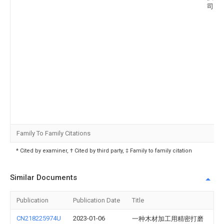
司
Family To Family Citations
* Cited by examiner, † Cited by third party, ‡ Family to family citation
Similar Documents
Publication
Publication Date
Title
CN218225974U
2023-01-06
一种木材加工用精密打磨