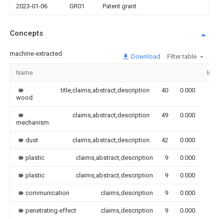
2023-01-06
GR01
Patent grant
Concepts
machine-extracted
Download
Filter table
Name
Ima
title,claims,abstract,description
40
0.000
wood
claims,abstract,description
49
0.000
mechanism
dust
claims,abstract,description
42
0.000
plastic
claims,abstract,description
9
0.000
plastic
claims,abstract,description
9
0.000
communication
claims,description
9
0.000
penetrating effect
claims,description
9
0.000