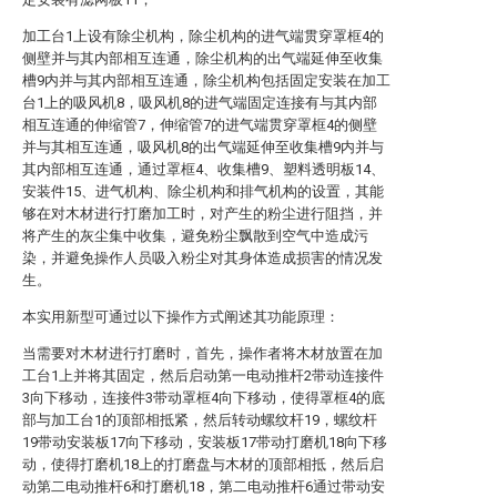
加工台1上设有除尘机构，除尘机构的进气端贯穿罩框4的
侧壁并与其内部相互连通，除尘机构的出气端延伸至收集
槽9内并与其内部相互连通，除尘机构包括固定安装在加工
台1上的吸风机8，吸风机8的进气端固定连接有与其内部
相互连通的伸缩管7，伸缩管7的进气端贯穿罩框4的侧壁
并与其相互连通，吸风机8的出气端延伸至收集槽9内并与
其内部相互连通，通过罩框4、收集槽9、塑料透明板14、
安装件15、进气机构、除尘机构和排气机构的设置，其能
够在对木材进行打磨加工时，对产生的粉尘进行阻挡，并
将产生的灰尘集中收集，避免粉尘飘散到空气中造成污
染，并避免操作人员吸入粉尘对其身体造成损害的情况发
生。
本实用新型可通过以下操作方式阐述其功能原理：
当需要对木材进行打磨时，首先，操作者将木材放置在加
工台1上并将其固定，然后启动第一电动推杆2带动连接件
3向下移动，连接件3带动罩框4向下移动，使得罩框4的底
部与加工台1的顶部相抵紧，然后转动螺纹杆19，螺纹杆
19带动安装板17向下移动，安装板17带动打磨机18向下移
动，使得打磨机18上的打磨盘与木材的顶部相抵，然后启
动第二电动推杆6和打磨机18，第二电动推杆6通过带动安