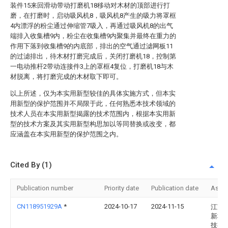
装件15来回滑动带动打磨机18移动对木材的顶部进行打
磨，在打磨时，启动吸风机8，吸风机8产生的吸力将罩框
4内漂浮的粉尘通过伸缩管7吸入，再通过吸风机8的出气
端排入收集槽9内，粉尘在收集槽9内聚集并最终在重力的
作用下落到收集槽9的内底部，排出的空气通过滤网板11
的过滤排出，待木材打磨完成后，关闭打磨机18，控制第
一电动推杆2带动连接件3上的罩框4复位，打磨机18与木
材脱离，将打磨完成的木材取下即可。
以上所述，仅为本实用新型较佳的具体实施方式，但本实
用新型的保护范围并不局限于此，任何熟悉本技术领域的
技术人员在本实用新型揭露的技术范围内，根据本实用新
型的技术方案及其实用新型构思加以等同替换或改变，都
应涵盖在本实用新型的保护范围之内。
Cited By (1)
Publication number
Priority date
Publication date
Assi
CN118951929A
*
2024-10-17
2024-11-15
江苏
新材
技有