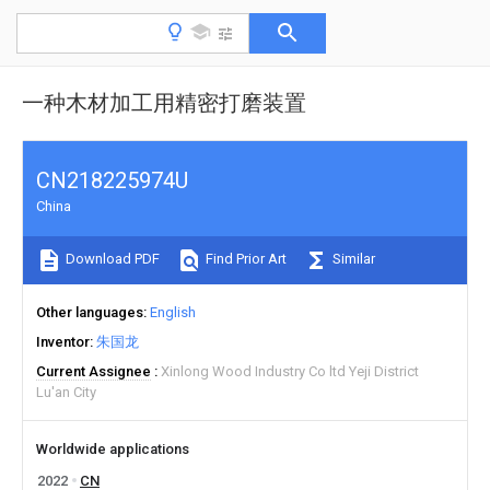
一种木材加工用精密打磨装置
CN218225974U
China
Download PDF
Find Prior Art
Similar
Other languages
English
Inventor
朱国龙
Current Assignee
Xinlong Wood Industry Co ltd Yeji District
Lu'an City
Worldwide applications
2022
CN