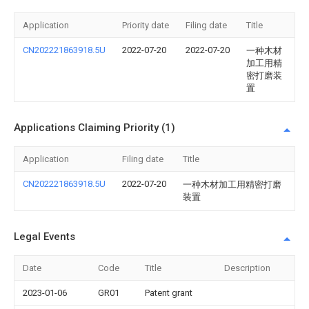
Application
Priority date
Filing date
Title
CN202221863918.5U
2022-07-20
2022-07-20
一种木材
加工用精
密打磨装
置
Applications Claiming Priority (1)
Application
Filing date
Title
CN202221863918.5U
2022-07-20
一种木材加工用精密打磨
装置
Legal Events
Date
Code
Title
Description
2023-01-06
GR01
Patent grant