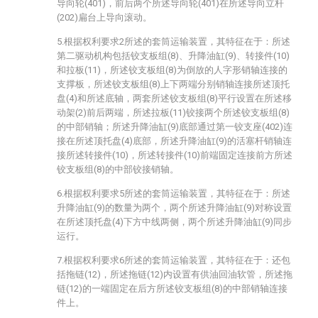
导向轮(401)，前后两个所述导向轮(401)在所述导向立杆
(202)扁台上导向滚动。
5.根据权利要求2所述的套筒运输装置，其特征在于：所述
第二驱动机构包括铰支板组(8)、升降油缸(9)、转接件(10)
和拉板(11)，所述铰支板组(8)为倒放的人字形销轴连接的
支撑板，所述铰支板组(8)上下两端分别销轴连接所述顶托
盘(4)和所述底轴，两套所述铰支板组(8)平行设置在所述移
动架(2)前后两端，所述拉板(11)铰接两个所述铰支板组(8)
的中部销轴；所述升降油缸(9)底部通过第一铰支座(402)连
接在所述顶托盘(4)底部，所述升降油缸(9)的活塞杆销轴连
接所述转接件(10)，所述转接件(10)前端固定连接前方所述
铰支板组(8)的中部铰接销轴。
6.根据权利要求5所述的套筒运输装置，其特征在于：所述
升降油缸(9)的数量为两个，两个所述升降油缸(9)对称设置
在所述顶托盘(4)下方中线两侧，两个所述升降油缸(9)同步
运行。
7.根据权利要求6所述的套筒运输装置，其特征在于：还包
括拖链(12)，所述拖链(12)内设置有供油回油软管，所述拖
链(12)的一端固定在后方所述铰支板组(8)的中部销轴连接
件上。