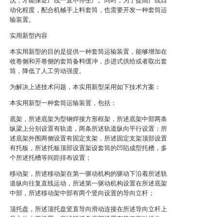
况，才能保证产线一直不停生产。同时，为了提高产线自
动化程度，配合机械手上料套筒，也需要开发一种套筒运
输装置。
实用新型内容
本实用新型的目的是提供一种套筒运输装置，能够增加在
收卷侧和开卷侧的套筒备料缓冲，步进式供给或者取出套
筒，降低了人工劳动强度。
为解决上述技术问题，本实用新型采用如下技术方案：
本实用新型一种套筒运输装置，包括：
底架，所述底架为型钢焊接方形框架，所述底架中部两条
纵梁上分别设置有轨道，两条所述轨道纵向平行设置；所
述底架外围两侧设置有固定支架，所述固定支架顶部设置
有托板，所述托板顶部设置架设套筒的凹陷成型托槽，多
个所述托槽等间距排布设置；
移动架，所述移动架在第一驱动机构的驱动下沿着所述轨
道纵向往复直线运动，所述第一驱动机构设置在所述底架
中部，所述移动架中部有两个竖向设置的导向立杆；
顶托盘，所述顶托盘竖直导向滑动连接在所述导向立杆上