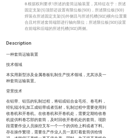
8.根据权利要求1所述的套筒运输装置，其特征在于：所述
固定支架(5)顶部还设置有限位板(503)，所述限位板(503)
焊装在所述固定支架(5)外侧且与所述托槽(502)横向位置重
合且对所述套筒端部进行轴向限位；所述限位板(503)设置
在前端和后端的所述托槽(502)两侧。
Description
一种套筒运输装置
技术领域
本实用新型涉及金属卷板轧制生产技术领域，尤其涉及一
种套筒运输装置。
背景技术
在铝带、铝箔的轧制过程，将铝或铝合金毛坯、卷毛料，
经轧辊冷轧加工成铝带或者箔材，轧制过程中需要使用到
收卷机和开卷机。在收卷机和开卷机处，需要定期给收卷
机提供料卷芯部的套筒，及时回收开卷机处的套筒。现阶
段需要作业人员操控叉车一个一个的供给上料或者下料。
存在操作繁琐，需要生产作业人员一直盯着套筒供给情