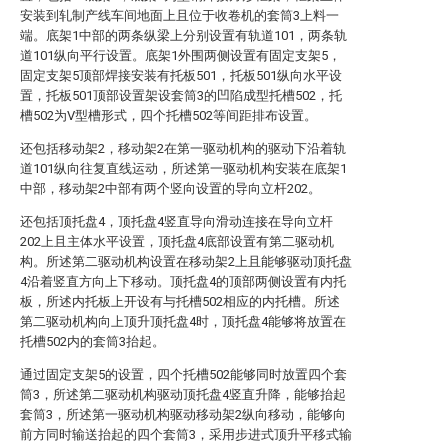
安装到轧制产线车间地面上且位于收卷机的套筒3上料一
端。底架1中部的两条纵梁上分别设置有轨道101，两条轨
道101纵向平行设置。底架1外围两侧设置有固定支架5，
固定支架5顶部焊接安装有托板501，托板501纵向水平设
置，托板501顶部设置架设套筒3的凹陷成型托槽502，托
槽502为V型槽形式，四个托槽502等间距排布设置。
还包括移动架2，移动架2在第一驱动机构的驱动下沿着轨
道101纵向往复直线运动，所述第一驱动机构安装在底架1
中部，移动架2中部有两个竖向设置的导向立杆202。
还包括顶托盘4，顶托盘4竖直导向滑动连接在导向立杆
202上且主体水平设置，顶托盘4底部设置有第二驱动机
构。所述第二驱动机构设置在移动架2上且能够驱动顶托盘
4沿着竖直方向上下移动。顶托盘4的顶部两侧设置有内托
板，所述内托板上开设有与托槽502相应的内托槽。所述
第二驱动机构向上顶升顶托盘4时，顶托盘4能够将放置在
托槽502内的套筒3抬起。
通过固定支架5的设置，四个托槽502能够同时放置四个套
筒3，所述第二驱动机构驱动顶托盘4竖直升降，能够抬起
套筒3，所述第一驱动机构驱动移动架2纵向移动，能够向
前方同时输送抬起的四个套筒3，采用步进式顶升平移式输