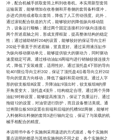
冲，配合机械手抓取套筒上料到收卷机。本实用新型套筒
运输装置，能够增加在收卷侧和开卷侧的套筒备料缓冲，
步进式供给或者取出套筒，降低了人工劳动强度。此外，
通过滚轮配合轨道的方式，能够较好的降低纵向移动阻
力，设备运行顺畅；通过两个固定连接杆201纵向连接在
两个所述底轴之间，形成支撑框架，提高整体结构的稳定
性；通过辅助销杆204的设置，能够较好的保证导向立杆
202处于垂直于所述底轴，竖直度好。通过采用液压缸作
为纵向移动驱动单元，能够提供较大的驱动力，同时驱动
速度稳定可调。通过移动油缸6两端均进行销轴铰接连接方
式，降低了安装难度，适用性好。通过顶托盘4下部的导向
轮401限位导向立杆202，保证了顶托盘4沿着导向立杆202
导向的竖直方向移动，降低了偏斜和晃动情况。通过人字
形的铰支板组8设置，升降油缸9顶出时，铰支板组8的撑
开角度变大，顶托盘4顶升，结构稳定合理。通过两个升降
油缸9对称设置，能够提高推顶力，保证了负重运行。通过
拖链12的设置，对油管进行防护，而且设备整洁美观。通
过将限位板503设置在前端和后端的托槽502两侧，能够对
入料侧和出料侧的套筒3进行轴向定位，保证了与装载的机
械手相配合的精度。
本说明书中各个实施例采用递进的方式描述，每个实施例
重点说明的都是与其他实施例的不同之处，各个实施例之