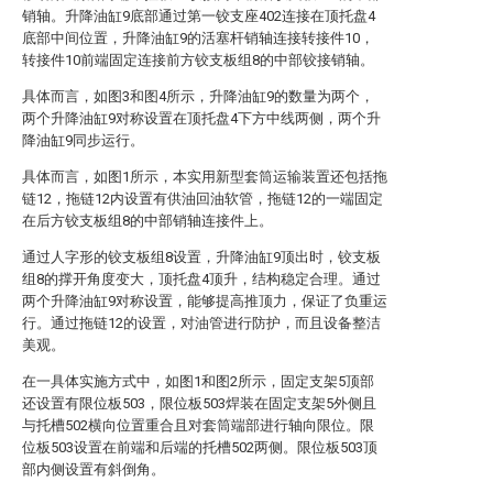
销轴。升降油缸9底部通过第一铰支座402连接在顶托盘4
底部中间位置，升降油缸9的活塞杆销轴连接转接件10，
转接件10前端固定连接前方铰支板组8的中部铰接销轴。
具体而言，如图3和图4所示，升降油缸9的数量为两个，
两个升降油缸9对称设置在顶托盘4下方中线两侧，两个升
降油缸9同步运行。
具体而言，如图1所示，本实用新型套筒运输装置还包括拖
链12，拖链12内设置有供油回油软管，拖链12的一端固定
在后方铰支板组8的中部销轴连接件上。
通过人字形的铰支板组8设置，升降油缸9顶出时，铰支板
组8的撑开角度变大，顶托盘4顶升，结构稳定合理。通过
两个升降油缸9对称设置，能够提高推顶力，保证了负重运
行。通过拖链12的设置，对油管进行防护，而且设备整洁
美观。
在一具体实施方式中，如图1和图2所示，固定支架5顶部
还设置有限位板503，限位板503焊装在固定支架5外侧且
与托槽502横向位置重合且对套筒端部进行轴向限位。限
位板503设置在前端和后端的托槽502两侧。限位板503顶
部内侧设置有斜倒角。