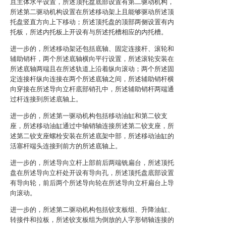
且主体水平设置，所述顶托盘底部设置有第二驱动机构，
所述第二驱动机构设置在所述移动架上且能够驱动所述顶
托盘竖直方向上下移动；所述顶托盘的顶部两侧设置有内
托板，所述内托板上开设有与所述托槽相应的内托槽。
进一步的，所述移动架还包括底轴、固定连接杆、滚轮和
辅助销杆，两个所述底轴横向平行设置，所述滚轮安装在
所述底轴两端且在所述轨道上沿着纵向滚动；两个所述固
定连接杆纵向连接在两个所述底轴之间，所述辅助销杆横
向穿接在所述导向立杆底部销孔中，所述辅助销杆两端通
过杆连接到所述底轴上。
进一步的，所述第一驱动机构包括移动油缸和第二铰支
座，所述移动油缸通过中轴销轴连接所述第二铰支座，所
述第二铰支座螺栓安装在所述底架中部，所述移动油缸的
活塞杆端头连接到前方的所述底轴上。
进一步的，所述导向立杆上部前后两端铣扁台，所述顶托
盘在所述导向立杆处开设有导向孔，所述顶托盘底部设置
有导向轮，前后两个所述导向轮在所述导向立杆扁台上导
向滚动。
进一步的，所述第二驱动机构包括铰支板组、升降油缸、
转接件和拉板，所述铰支板组为倒放的人字形销轴连接的