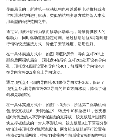
显而易见的，所述第一驱动机构也可以采用电动推杆或者
丝杠滑块结构进行驱动，类似的结构变形方式均落入本实
用新型的保护范围之中。
通过采用液压缸作为纵向移动驱动单元，能够提供较大的
驱动力，同时驱动速度稳定可调。通过移动油缸6两端均进
行销轴铰接连接方式，降低了安装难度，适用性好。
在一具体实施方式中，如图1和图2所示，导向立杆202上
部前后两端铣扁台，顶托盘4在导向立杆202处开设有导向
孔，顶托盘4底部设置有导向轮401，前后两个导向轮401
在导向立杆202扁台上导向滚动。
通过顶托盘4下部的导向轮401限位导向立杆202，保证了
顶托盘4沿着导向立杆202导向的竖直方向移动，降低了偏
斜和晃动情况。
在一具体实施方式中，如图1～3所示，所述第二驱动机构
包括铰支板组8、升降油缸9、转接件10和拉板11，铰支板
组8为倒放的人字形销轴连接的支撑板，铰支板组8包括四
块支撑板组成的一对人字形机构。铰支板组8上下两端分别
销轴连接顶托盘4和所述底轴。两套铰支板组8平行设置在
移动架2前后两端，拉板11铰接两个前后铰支板组8的中部