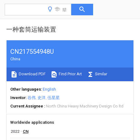
一种套筒运输装置
CN217554948U
China
Download PDF
Find Prior Art
Similar
Other languages
English
Inventor
谷伟
史洋
伍星星
Current Assignee
North China Heavy Machinery Design Co ltd
Worldwide applications
2022
CN