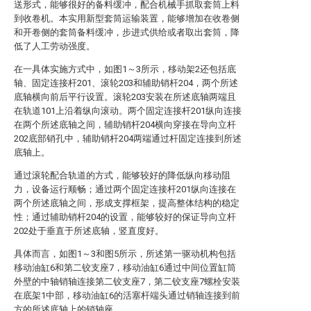
送形式，能够很好的备料缓冲，配合机械手抓取套筒上料
到收卷机。本实用新型套筒运输装置，能够增加在收卷侧
和开卷侧的套筒备料缓冲，步进式供给或者取出套筒，降
低了人工劳动强度。
在一具体实施方式中，如图1～3所示，移动架2还包括底
轴、固定连接杆201、滚轮203和辅助销杆204，两个所述
底轴横向前后平行设置。滚轮203安装在所述底轴两端且
在轨道101上沿着纵向滚动。两个固定连接杆201纵向连接
在两个所述底轴之间，辅助销杆204横向穿接在导向立杆
202底部销孔中，辅助销杆204两端通过杆固定连接到所述
底轴上。
通过滚轮配合轨道的方式，能够较好的降低纵向移动阻
力，设备运行顺畅；通过两个固定连接杆201纵向连接在
两个所述底轴之间，形成支撑框架，提高整体结构的稳定
性；通过辅助销杆204的设置，能够较好的保证导向立杆
202处于垂直于所述底轴，竖直度好。
具体而言，如图1～3和图5所示，所述第一驱动机构包括
移动油缸6和第二铰支座7，移动油缸6通过中间位置缸筒
外壁的中轴销轴连接第二铰支座7，第二铰支座7螺栓安装
在底架1中部，移动油缸6的活塞杆端头通过销轴连接到前
方的所述底轴上的销轴座。