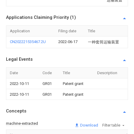
运输装置
Applications Claiming Priority (1)
Application
Filing date
Title
CN202221535467.2U
2022-06-17
一种套筒运输装置
Legal Events
Date
Code
Title
Description
2022-10-11
GR01
Patent grant
2022-10-11
GR01
Patent grant
Concepts
machine-extracted
Download
Filter table