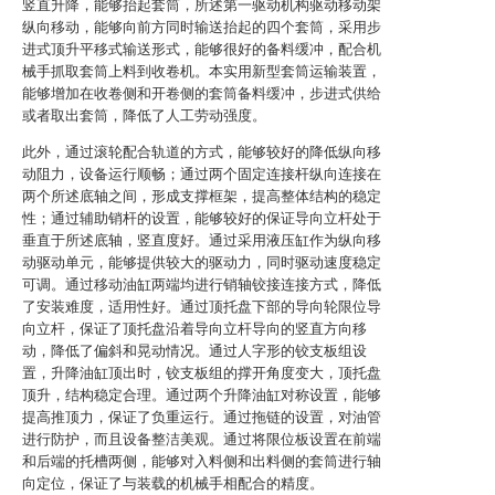
竖直升降，能够抬起套筒，所述第一驱动机构驱动移动架
纵向移动，能够向前方同时输送抬起的四个套筒，采用步
进式顶升平移式输送形式，能够很好的备料缓冲，配合机
械手抓取套筒上料到收卷机。本实用新型套筒运输装置，
能够增加在收卷侧和开卷侧的套筒备料缓冲，步进式供给
或者取出套筒，降低了人工劳动强度。
此外，通过滚轮配合轨道的方式，能够较好的降低纵向移
动阻力，设备运行顺畅；通过两个固定连接杆纵向连接在
两个所述底轴之间，形成支撑框架，提高整体结构的稳定
性；通过辅助销杆的设置，能够较好的保证导向立杆处于
垂直于所述底轴，竖直度好。通过采用液压缸作为纵向移
动驱动单元，能够提供较大的驱动力，同时驱动速度稳定
可调。通过移动油缸两端均进行销轴铰接连接方式，降低
了安装难度，适用性好。通过顶托盘下部的导向轮限位导
向立杆，保证了顶托盘沿着导向立杆导向的竖直方向移
动，降低了偏斜和晃动情况。通过人字形的铰支板组设
置，升降油缸顶出时，铰支板组的撑开角度变大，顶托盘
顶升，结构稳定合理。通过两个升降油缸对称设置，能够
提高推顶力，保证了负重运行。通过拖链的设置，对油管
进行防护，而且设备整洁美观。通过将限位板设置在前端
和后端的托槽两侧，能够对入料侧和出料侧的套筒进行轴
向定位，保证了与装载的机械手相配合的精度。