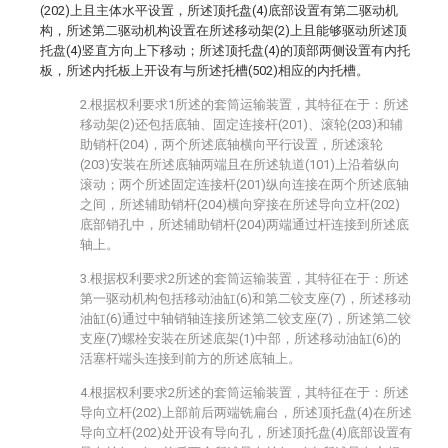
(202)上且主体水平设置，所述顶托盘(4)底部设置有第二驱动机
构，所述第二驱动机构设置在所述移动架(2)上且能够驱动所述顶
托盘(4)竖直方向上下移动；所述顶托盘(4)的顶部两侧设置有内托
板，所述内托板上开设有与所述托槽(502)相应的内托槽。
2.根据权利要求1所述的套筒运输装置，其特征在于：所述
移动架(2)还包括底轴、固定连接杆(201)、滚轮(203)和辅
助销杆(204)，两个所述底轴横向平行设置，所述滚轮
(203)安装在所述底轴两端且在所述轨道(101)上沿着纵向
滚动；两个所述固定连接杆(201)纵向连接在两个所述底轴
之间，所述辅助销杆(204)横向穿接在所述导向立杆(202)
底部销孔中，所述辅助销杆(204)两端通过杆连接到所述底
轴上。
3.根据权利要求2所述的套筒运输装置，其特征在于：所述
第一驱动机构包括移动油缸(6)和第二铰支座(7)，所述移动
油缸(6)通过中轴销轴连接所述第二铰支座(7)，所述第二铰
支座(7)螺栓安装在所述底架(1)中部，所述移动油缸(6)的
活塞杆端头连接到前方的所述底轴上。
4.根据权利要求2所述的套筒运输装置，其特征在于：所述
导向立杆(202)上部前后两端铣扁台，所述顶托盘(4)在所述
导向立杆(202)处开设有导向孔，所述顶托盘(4)底部设置有