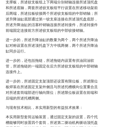
支撑板，所述铰支板组上下两端分别销轴连接所述顶托盘
和所述底轴，两套所述铰支板组平行设置在所述移动架前
后两端，所述拉板铰接两个所述铰支板组的中部销轴；所
述升降油缸底部通过第一铰支座连接在所述顶托盘底部，
所述升降油缸的活塞杆销轴连接所述转接件，所述转接件
前端固定连接前方所述铰支板组的中部铰接销轴。
进一步的，所述升降油缸的数量为两个，两个所述升降油
缸对称设置在所述顶托盘下方中线两侧，两个所述升降油
缸同步运行。
进一步的，还包括拖链，所述拖链内设置有供油回油软
管，所述拖链的一端固定在后方所述铰支板组的中部销轴
连接件上。
进一步的，所述固定支架顶部还设置有限位板，所述限位
板焊装在所述固定支架外侧且与所述托槽横向位置重合且
对所述套筒端部进行轴向限位；所述限位板设置在前端和
后端的所述托槽两侧。
与现有技术相比，本实用新型的有益技术效果：
本实用新型套筒运输装置，通过固定支架的设置，四个托
槽能够同时放置四个套筒，所述第二驱动机构驱动顶托盘