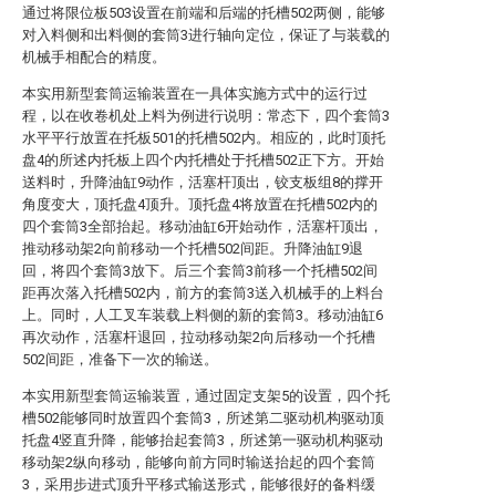
通过将限位板503设置在前端和后端的托槽502两侧，能够
对入料侧和出料侧的套筒3进行轴向定位，保证了与装载的
机械手相配合的精度。
本实用新型套筒运输装置在一具体实施方式中的运行过
程，以在收卷机处上料为例进行说明：常态下，四个套筒3
水平平行放置在托板501的托槽502内。相应的，此时顶托
盘4的所述内托板上四个内托槽处于托槽502正下方。开始
送料时，升降油缸9动作，活塞杆顶出，铰支板组8的撑开
角度变大，顶托盘4顶升。顶托盘4将放置在托槽502内的
四个套筒3全部抬起。移动油缸6开始动作，活塞杆顶出，
推动移动架2向前移动一个托槽502间距。升降油缸9退
回，将四个套筒3放下。后三个套筒3前移一个托槽502间
距再次落入托槽502内，前方的套筒3送入机械手的上料台
上。同时，人工叉车装载上料侧的新的套筒3。移动油缸6
再次动作，活塞杆退回，拉动移动架2向后移动一个托槽
502间距，准备下一次的输送。
本实用新型套筒运输装置，通过固定支架5的设置，四个托
槽502能够同时放置四个套筒3，所述第二驱动机构驱动顶
托盘4竖直升降，能够抬起套筒3，所述第一驱动机构驱动
移动架2纵向移动，能够向前方同时输送抬起的四个套筒
3，采用步进式顶升平移式输送形式，能够很好的备料缓