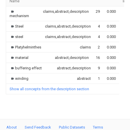
Name
Ima
claims,abstract,description
29
0.000
mechanism
Steel
claims,abstract,description
4
0.000
steel
claims,abstract,description
4
0.000
Platyhelminthes
claims
2
0.000
material
abstract,description
16
0.000
buffering effect
abstract,description
9
0.000
winding
abstract
1
0.000
Show all concepts from the description section
About
Send Feedback
Public Datasets
Terms