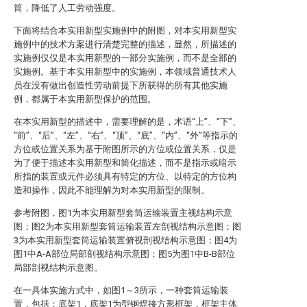
筒，降低了人工劳动强度。
下面将结合本实用新型实施例中的附图，对本实用新型实
施例中的技术方案进行清楚完整的描述，显然，所描述的
实施例仅仅是本实用新型的一部分实施例，而不是全部的
实施例。基于本实用新型中的实施例，本领域普通技术人
员在没有做出创造性劳动前提下所获得的所有其他实施
例，都属于本实用新型保护的范围。
在本实用新型的描述中，需要理解的是，术语“上”、“下”、
“前”、“后”、“左”、“右”、“顶”、“底”、“内”、“外”等指示的
方位或位置关系为基于附图所示的方位或位置关系，仅是
为了便于描述本实用新型和简化描述，而不是指示或暗示
所指的装置或元件必须具有特定的方位、以特定的方位构
造和操作，因此不能理解为对本实用新型的限制。
参考附图，图1为本实用新型套筒运输装置主视结构示意
图；图2为本实用新型套筒运输装置左剖视结构示意图；图
3为本实用新型套筒运输装置俯视剖视结构示意图；图4为
图1中A-A部位局部剖视结构示意图；图5为图1中B-B部位
局部剖视结构示意图。
在一具体实施方式中，如图1～3所示，一种套筒运输装
置，包括：底架1，底架1为型钢焊接方形框架，框架主体