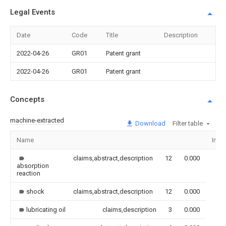
Legal Events
Date
Code
Title
Description
2022-04-26
GR01
Patent grant
2022-04-26
GR01
Patent grant
Concepts
machine-extracted
Download
Filter table
Name
Ima
claims,abstract,description
12
0.000
absorption
reaction
shock
claims,abstract,description
12
0.000
lubricating oil
claims,description
3
0.000