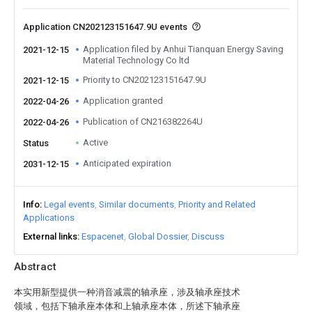
Application CN202123151647.9U events
Application filed by Anhui Tianquan Energy Saving
2021-12-15
Material Technology Co ltd
Priority to CN202123151647.9U
2021-12-15
Application granted
2022-04-26
Publication of CN216382264U
2022-04-26
Active
Status
Anticipated expiration
2031-12-15
Info
Legal events
Similar documents
Priority and Related
Applications
External links
Espacenet
Global Dossier
Discuss
Abstract
本实用新型提供一种消音减震的轴承座，涉及轴承座技术
领域，包括下轴承座本体和上轴承座本体，所述下轴承座