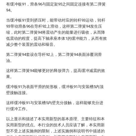
有缓冲板91，滑条96与固定架95之间固定连接有第二弹簧
94。
当缓冲板91受到挤压时，能带动对应的转杆93运动，转杆
93带动滑条96在导杆92上滑动，这样第二弹簧94发生压
缩，此时第二弹簧94将震动产生的能量进行吸收，从而降
低震动的程度，提高下轴承座本体1的缓冲能力，从而有效
减少整个装置的震动和噪音。
第二弹簧94套设在导杆92上，第二弹簧94表面涂覆润滑
油。
这样第二弹簧94能够更好的释放弹力，提高缓冲减震的效
果。
缓冲板91为表面平滑的矩形板，缓冲板91与安装槽5内顶
壁接触连接。
这样缓冲板91与安装槽5内壁充分接触，这样能够充分进
行缓冲工作。
以上显示和描述了本实用新型的基本原理、主要特征和本
实用新型的优点。本行业的技术人员应该了解，本实用新
型不受上述实施例的限制，上述实施例和说明书中描述的