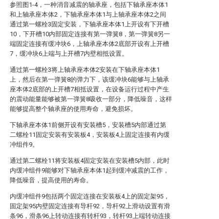
参照图1-4，一种消音减震的轴承座，包括下轴承座本体1
和上轴承座本体2，下轴承座本体1与上轴承座本体2之间
通过第一螺栓3固定安装，下轴承座本体1上开设有下开槽
10，下开槽10内部固定连接有第一弹簧8，第一弹簧8另一
端固定连接有缓冲块6，上轴承座本体2底部开设有上开槽
7，缓冲块6上端与上开槽7内壁相抵设置。
通过第一螺栓3将上轴承座本体2安装在下轴承座本体1
上，然后在第一弹簧8的弹力下，该缓冲块6能够与上轴承
座本体2底部的上开槽7相抵设置，在设备运行过程中产生
的震动能量能够被第一弹簧8吸收一部分，降低噪音，这样
能够提高整个轴承座的使用寿命，避免损坏。
下轴承座本体1前侧开设有安装槽5，安装槽5内部通过第
二螺栓11固定安装有安装板4，安装板4上固定连接有内缓
冲组件9。
通过第二螺栓11将安装板4固定安装在安装槽5内部，此时
内缓冲组件9能够对下轴承座本体1起到缓冲减震的工作，
降低噪音，提高使用的寿命。
内缓冲组件9包括两个固定连接在安装板4上的固定架95，
固定架95内壁固定连接有导杆92，导杆92上滑动设置有滑
条96，滑条96上转动连接有转杆93，转杆93上端转动连接