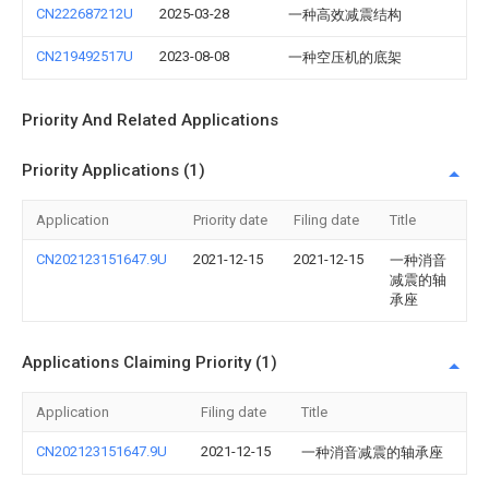
CN222687212U
2025-03-28
一种高效减震结构
CN219492517U
2023-08-08
一种空压机的底架
Priority And Related Applications
Priority Applications (1)
Application
Priority date
Filing date
Title
CN202123151647.9U
2021-12-15
2021-12-15
一种消音
减震的轴
承座
Applications Claiming Priority (1)
Application
Filing date
Title
CN202123151647.9U
2021-12-15
一种消音减震的轴承座