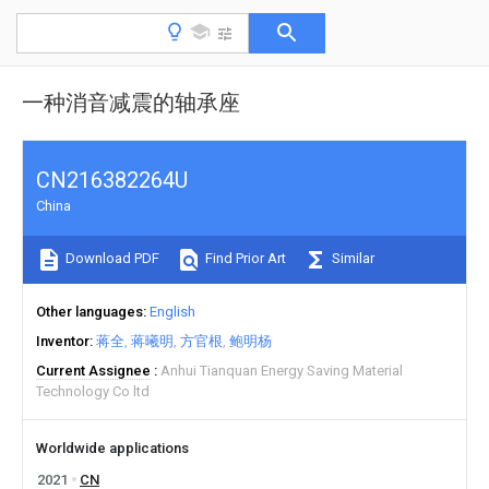
一种消音减震的轴承座
CN216382264U
China
Download PDF
Find Prior Art
Similar
Other languages
English
Inventor
蒋全
蒋曦明
方官根
鲍明杨
Current Assignee
Anhui Tianquan Energy Saving Material
Technology Co ltd
Worldwide applications
2021
CN