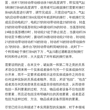
置，丝杆17的转动带动移动块19的高度调节，即实现气缸
5和捶打块6的高度调节，使用者可以根据捶打需要对捶打
块6的高度进行调节，调节完成后，只需启动气缸5，气缸
5的启动带动捶打块6实现对年糕原料的捶打，年糕捶打完
成后启动电机27，电机27的转动带动转盘25的转动，转盘
25的转动带动弧形转轮24和拨动杆26的转动，当弧形转轮
24啮合弧形槽23时，转动轮21处于静止状态，当拨动杆26
转动至卡槽22内时，拨动杆26推动转动轮21转动，转动轮
21的转动带动转动杆10的转动，转动杆10的转动带动操作
台7的转动，操作台7的转动带动料筒8的转动，此时下一
个料筒8处于捶打块6的下方，气缸5通过通断器控制捶打
时间和停止时间，大大提高了对年糕的捶打效率。
需要说明的是，在本文中，诸如第一和第二等之类的关系
术语仅仅用来将一个实体或者操作与另一个实体或操作区
分开来，而不一定要求或者暗示这些实体或操作之间存在
任何这种实际的关系或者顺序。而且，术语“包括”、“包含”
或者其任何其他变体意在涵盖非排他性的包含，从而使得
包括一系列要素的过程、方法、物品或者设备不仅包括那
些要素，而且还包括没有明确列出的其他要素，或者是还
包括为这种过程、方法、物品或者设备所固有的要素。
尽管已经示出和描述了本实用新型的实施例，对于本领域