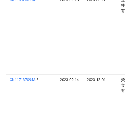
宜昌
桂圆
有限
CN117137094A
*
2023-09-14
2023-12-01
荣成
食品
有限