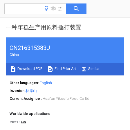
一种年糕生产用原料捶打装置
CN216315383U
China
Download PDF
Find Prior Art
Similar
Other languages
English
Inventor
林厚山
Current Assignee
Huai'an Yikoufu Food Co ltd
Worldwide applications
2021
CN