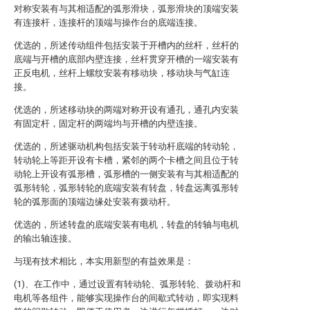
对称安装有与其相适配的弧形滑块，弧形滑块的顶端安装
有连接杆，连接杆的顶端与操作台的底端连接。
优选的，所述传动组件包括安装于开槽内的丝杆，丝杆的
底端与开槽的底部内壁连接，丝杆贯穿开槽的一端安装有
正反电机，丝杆上螺纹安装有移动块，移动块与气缸连
接。
优选的，所述移动块的两端对称开设有通孔，通孔内安装
有固定杆，固定杆的两端均与开槽的内壁连接。
优选的，所述驱动机构包括安装于转动杆底端的转动轮，
转动轮上等距开设有卡槽，紧邻的两个卡槽之间且位于转
动轮上开设有弧形槽，弧形槽的一侧安装有与其相适配的
弧形转轮，弧形转轮的底端安装有转盘，转盘远离弧形转
轮的弧形面的顶端边缘处安装有拨动杆。
优选的，所述转盘的底端安装有电机，转盘的转轴与电机
的输出轴连接。
与现有技术相比，本实用新型的有益效果是：
(1)、在工作中，通过设置有转动轮、弧形转轮、拨动杆和
电机等各组件，能够实现操作台的间歇式转动，即实现料