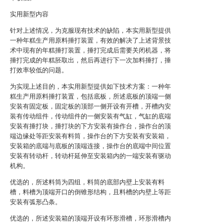
实用新型内容
针对上述情况，为克服现有技术的缺陷，本实用新型提供
一种年糕生产用原料捶打装置，有效的解决了上述背景技
术中现有的年糕捶打装置，捶打完成后需要关闭机器，将
捶打完成的年糕胚取出，然后再进行下一次加料捶打，捶
打效率较低的问题。
为实现上述目的，本实用新型提供如下技术方案：一种年
糕生产用原料捶打装置，包括底板，所述底板的顶端一侧
安装有固定板，固定板的顶部一侧开设有开槽，开槽内安
装有传动组件，传动组件的一侧安装有气缸，气缸的底端
安装有捶打块，捶打块的下方安装有操作台，操作台的顶
端边缘处等距安装有料筒，操作台的下方安装有安装箱，
安装箱的底端与底板的顶端连接，操作台的底端中间位置
安装有转动杆，转动杆延伸至安装箱内的一端安装有驱动
机构。
优选的，所述料筒为四组，料筒的底部内壁上安装有料
槽，料槽为顶端开口的倒锥形结构，且料槽的内壁上等距
安装有弧形凸条。
优选的，所述安装箱的顶端开设有环形滑槽，环形滑槽内