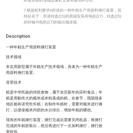
的弧形面的顶端边缘处安装有拨动杆(26)。
7.根据权利要求6所述的一种年糕生产用原料捶打装置，其
特征在于：所述转盘(25)的底端安装有电机(27)，转盘(25)
的转轴与电机(27)的输出轴连接。
Description
一种年糕生产用原料捶打装置
技术领域
本实用新型属于年糕生产技术领域，具体为一种年糕生产
用原料捶打装置。
背景技术
糕是中华民族的传统食物，属于农历新年的应时食品；年
糕是用黏性大的糯米或米粉蒸成的糕，在春节，我国很多
地区都有讲究吃年糕；在制作年糕时，需要对糯米进行捶
打，以便使糯米内部的水分排出，增加年糕的嚼劲。
现有的年糕捶打装置，捶打完成后需要关闭机器，将捶打
完成的年糕胚取出，然后再进行下一次加料捶打，捶打效
率较低。