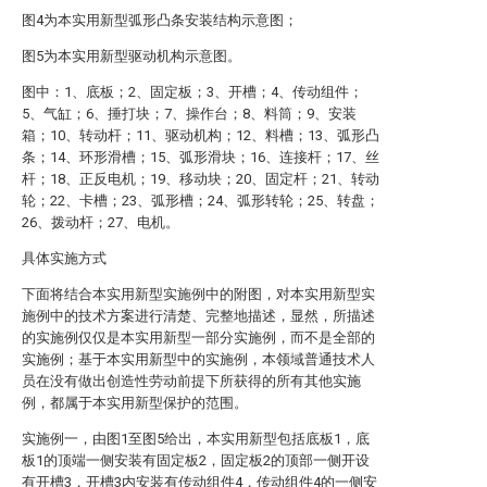
图4为本实用新型弧形凸条安装结构示意图；
图5为本实用新型驱动机构示意图。
图中：1、底板；2、固定板；3、开槽；4、传动组件；
5、气缸；6、捶打块；7、操作台；8、料筒；9、安装
箱；10、转动杆；11、驱动机构；12、料槽；13、弧形凸
条；14、环形滑槽；15、弧形滑块；16、连接杆；17、丝
杆；18、正反电机；19、移动块；20、固定杆；21、转动
轮；22、卡槽；23、弧形槽；24、弧形转轮；25、转盘；
26、拨动杆；27、电机。
具体实施方式
下面将结合本实用新型实施例中的附图，对本实用新型实
施例中的技术方案进行清楚、完整地描述，显然，所描述
的实施例仅仅是本实用新型一部分实施例，而不是全部的
实施例；基于本实用新型中的实施例，本领域普通技术人
员在没有做出创造性劳动前提下所获得的所有其他实施
例，都属于本实用新型保护的范围。
实施例一，由图1至图5给出，本实用新型包括底板1，底
板1的顶端一侧安装有固定板2，固定板2的顶部一侧开设
有开槽3，开槽3内安装有传动组件4，传动组件4的一侧安