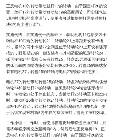
正反电机18的转动带动丝杆17的转动，由于固定杆20的设
置，丝杆17的转动带动移动块19的高度调节，即实现气缸
5和捶打块6的高度调节，使用者可以根据捶打需要对捶打
块6的高度进行调节。
实施例四，在实施例一的基础上，驱动机构11包括安装于
转动杆10底端的转动轮21，转动轮21上等距开设有卡槽
22，紧邻的两个卡槽22之间且位于转动轮21上开设有弧形
槽23，弧形槽23的一侧安装有与其相适配的弧形转轮24，
弧形转轮24的底端安装有转盘25，转盘25远离弧形转轮24
的弧形面的顶端边缘处安装有拨动杆26，转盘25的底端安
装有电机27，转盘25的转轴与电机27的输出轴连接；
电机27的转动带动转盘25的转动，转盘25的转动带动弧形
转轮24和拨动杆26的转动，当弧形转轮24啮合弧形槽23
时，转动轮21处于静止状态，当拨动杆26转动至卡槽22内
时，拨动杆26推动转动轮21转动，转动轮21的转动带动转
动杆10的转动，转动杆10的转动带动操作台7的转动，便
于后续实现对料筒8内年糕的持续捶打，提高了捶打效率。
工作原理：工作时，当使用者需要对年糕进行捶打时，只
需将年糕原料投放至料筒8内，然后启动正反电机18，正
反电机18的转动带动丝杆17的转动，由于固定杆20的设