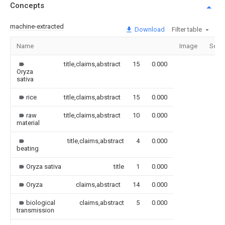
Concepts
machine-extracted
Download
Filter table
Name
Image
Sect
title,claims,abstract
15
0.000
Oryza
sativa
rice
title,claims,abstract
15
0.000
raw
title,claims,abstract
10
0.000
material
title,claims,abstract
4
0.000
beating
Oryza sativa
title
1
0.000
Oryza
claims,abstract
14
0.000
biological
claims,abstract
5
0.000
transmission