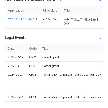
Application
Filing date
Title
CN202121733597.2U
2021-07-28
一种年糕生产用原料捶打
装置
Legal Events
Date
Code
Title
2022-04-19
GR01
Patent grant
2022-04-19
GR01
Patent grant
2024-06-21
CF01
Termination of patent right due to non-payment
2024-06-21
CF01
Termination of patent right due to non-payment