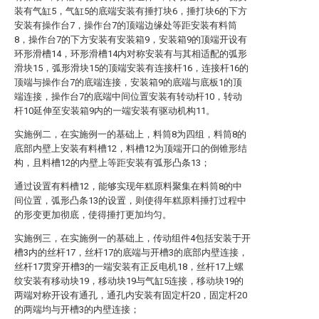
装有气缸5，气缸5的底端安装有捶打块6，捶打块6的下方
安装有操作台7，操作台7的顶端边缘处等距安装有料筒
8，操作台7的下方安装有安装箱9，安装箱9的顶端开设有
环形滑槽14，环形滑槽14内对称安装有与其相适配的弧形
滑块15，弧形滑块15的顶端安装有连接杆16，连接杆16的
顶端与操作台7的底端连接，安装箱9的底端与底板1的顶
端连接，操作台7的底端中间位置安装有转动杆10，转动
杆10延伸至安装箱9内的一端安装有驱动机构11。
实施例二，在实施例一的基础上，料筒8为四组，料筒8的
底部内壁上安装有料槽12，料槽12为顶端开口的倒锥形结
构，且料槽12的内壁上等距安装有弧形凸条13；
通过设置有料槽12，能够实现年糕原料聚集在料筒8的中
间位置，弧形凸条13的设置，则使得年糕原料捶打过程中
的形变更加彻底，使得捶打更加均匀。
实施例三，在实施例一的基础上，传动组件4包括安装于开
槽3内的丝杆17，丝杆17的底端与开槽3的底部内壁连接，
丝杆17贯穿开槽3的一端安装有正反电机18，丝杆17上螺
纹安装有移动块19，移动块19与气缸5连接，移动块19的
两端对称开设有通孔，通孔内安装有固定杆20，固定杆20
的两端均与开槽3的内壁连接；