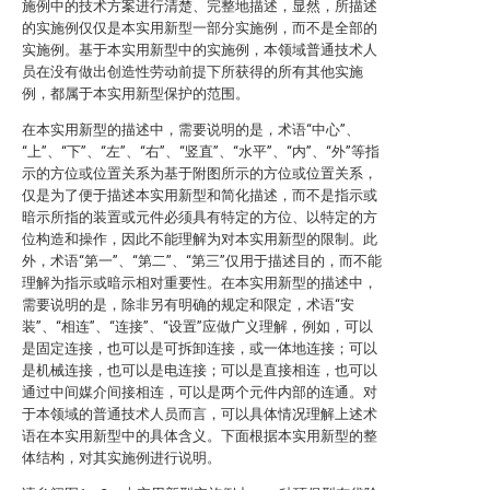
施例中的技术方案进行清楚、完整地描述，显然，所描述
的实施例仅仅是本实用新型一部分实施例，而不是全部的
实施例。基于本实用新型中的实施例，本领域普通技术人
员在没有做出创造性劳动前提下所获得的所有其他实施
例，都属于本实用新型保护的范围。
在本实用新型的描述中，需要说明的是，术语“中心”、
“上”、“下”、“左”、“右”、“竖直”、“水平”、“内”、“外”等指
示的方位或位置关系为基于附图所示的方位或位置关系，
仅是为了便于描述本实用新型和简化描述，而不是指示或
暗示所指的装置或元件必须具有特定的方位、以特定的方
位构造和操作，因此不能理解为对本实用新型的限制。此
外，术语“第一”、“第二”、“第三”仅用于描述目的，而不能
理解为指示或暗示相对重要性。在本实用新型的描述中，
需要说明的是，除非另有明确的规定和限定，术语“安
装”、“相连”、“连接”、“设置”应做广义理解，例如，可以
是固定连接，也可以是可拆卸连接，或一体地连接；可以
是机械连接，也可以是电连接；可以是直接相连，也可以
通过中间媒介间接相连，可以是两个元件内部的连通。对
于本领域的普通技术人员而言，可以具体情况理解上述术
语在本实用新型中的具体含义。下面根据本实用新型的整
体结构，对其实施例进行说明。