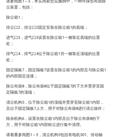
请参阅图1～3，本实用新型实施例中，一种环保型布袋除
尘装置，包括：
除尘箱1；
排尘口2，排尘口2固定安装在除尘箱1的底端；
进气口3，进气口3设置在除尘箱1一侧靠近底端的位置
处；
排气口4，排气口4位于除尘箱1另一侧靠近顶端的位置
处；
固定隔板7，固定隔板7设置在除尘箱1的内部且与除尘箱1
的内部固定连接；
除尘布袋8，除尘布袋8位于固定隔板7的下方并贯穿至固
定隔板7的顶端；
清尘机构5，位于除尘箱1的顶端并贯穿至除尘箱1内部，
且位于固定隔板7上方，用于对除尘布袋8进行清尘操作；
除杂机构6，设置在除尘箱1内部且位于除尘布袋8的下
方，用于对除尘箱1内部粉尘进行集中清理。
请着重参阅图1～3，清尘机构5包括有电机501、传动轴