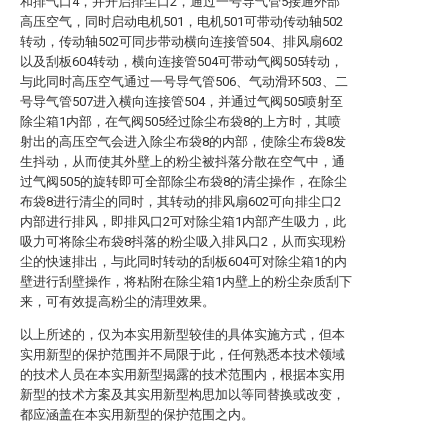
和排气口4，并开启排尘口2，通过一号导气管5接通外部
高压空气，同时启动电机501，电机501可带动传动轴502
转动，传动轴502可同步带动横向连接管504、排风扇602
以及刮板604转动，横向连接管504可带动气阀505转动，
与此同时高压空气通过一号导气管506、气动滑环503、二
号导气管507进入横向连接管504，并通过气阀505喷射至
除尘箱1内部，在气阀505经过除尘布袋8的上方时，其喷
射出的高压空气会进入除尘布袋8的内部，使除尘布袋8发
生抖动，从而使其外壁上的粉尘被抖落分散在空气中，通
过气阀505的旋转即可全部除尘布袋8的清尘操作，在除尘
布袋8进行清尘的同时，其转动的排风扇602可向排尘口2
内部进行排风，即排风口2可对除尘箱1内部产生吸力，此
吸力可将除尘布袋8抖落的粉尘吸入排风口2，从而实现粉
尘的快速排出，与此同时转动的刮板604可对除尘箱1的内
壁进行刮壁操作，将粘附在除尘箱1内壁上的粉尘杂质刮下
来，可有效提高粉尘的清理效果。
以上所述的，仅为本实用新型较佳的具体实施方式，但本
实用新型的保护范围并不局限于此，任何熟悉本技术领域
的技术人员在本实用新型揭露的技术范围内，根据本实用
新型的技术方案及其实用新型构思加以等同替换或改变，
都应涵盖在本实用新型的保护范围之内。