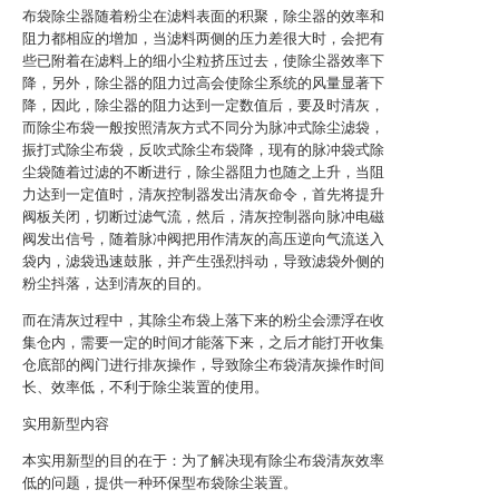
布袋除尘器随着粉尘在滤料表面的积聚，除尘器的效率和
阻力都相应的增加，当滤料两侧的压力差很大时，会把有
些已附着在滤料上的细小尘粒挤压过去，使除尘器效率下
降，另外，除尘器的阻力过高会使除尘系统的风量显著下
降，因此，除尘器的阻力达到一定数值后，要及时清灰，
而除尘布袋一般按照清灰方式不同分为脉冲式除尘滤袋，
振打式除尘布袋，反吹式除尘布袋降，现有的脉冲袋式除
尘袋随着过滤的不断进行，除尘器阻力也随之上升，当阻
力达到一定值时，清灰控制器发出清灰命令，首先将提升
阀板关闭，切断过滤气流，然后，清灰控制器向脉冲电磁
阀发出信号，随着脉冲阀把用作清灰的高压逆向气流送入
袋内，滤袋迅速鼓胀，并产生强烈抖动，导致滤袋外侧的
粉尘抖落，达到清灰的目的。
而在清灰过程中，其除尘布袋上落下来的粉尘会漂浮在收
集仓内，需要一定的时间才能落下来，之后才能打开收集
仓底部的阀门进行排灰操作，导致除尘布袋清灰操作时间
长、效率低，不利于除尘装置的使用。
实用新型内容
本实用新型的目的在于：为了解决现有除尘布袋清灰效率
低的问题，提供一种环保型布袋除尘装置。