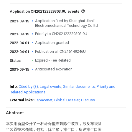
Application CN202122229303.9U events
Application filed by Shanghai Jianli
2021-09-15
Electromechanical Technology Co ltd
Priority to CN202122229303.9U
2021-09-15
Application granted
2022-04-01
Publication of CN216149246U
2022-04-01
Expired - Fee Related
Status
Anticipated expiration
2031-09-15
Info
Cited by (3)
Legal events
Similar documents
Priority and
Related Applications
External links
Espacenet
Global Dossier
Discuss
Abstract
本实用新型公开了一种环保型布袋除尘装置，涉及布袋除
尘装置技术领域，包括：除尘箱；排尘口，所述排尘口固