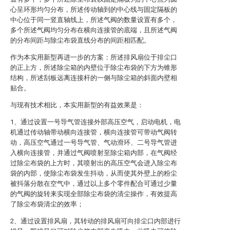
心呈环形均匀分布，所述传动轴到的中心线与固定隔板的
中心位于同一竖直轴线上，所述气阀的数量设置有多个，
多个所述气阀均匀分布在横向连接管的底端，且所述气阀
的分布间距与除尘布袋直线分布的间距相匹配。
作为本实用新型再进一步的方案：所述排风扇位于排尘口
的正上方，所述除尘箱的内壁位于除尘布袋的下方为锥形
结构，所述刮板远离连接杆的一侧与除尘箱的斜面内壁相
贴合。
与现有技术相比，本实用新型的有益效果是：
1、通过设置一号导气管连接外部高压空气，启动电机，电
机通过传动轴带动横向连接管，横向连接管可带动气阀转
动，高压空气通过一号导气管、气动滑环、二号导气管进
入横向连接管，并通过气阀喷射至除尘箱内部，在气阀经
过除尘布袋的上方时，其喷射出的高压空气会进入除尘布
袋的内部，使除尘布袋发生抖动，从而使其外壁上的粉尘
被抖落分散在空气中，通过以上多个零件配合可通过少量
的气阀的旋转来实现全部除尘布袋的清尘操作，有效提高
了除尘布袋清尘的效率；
2、通过设置排风扇，其转动的排风扇可向排尘口内部进行