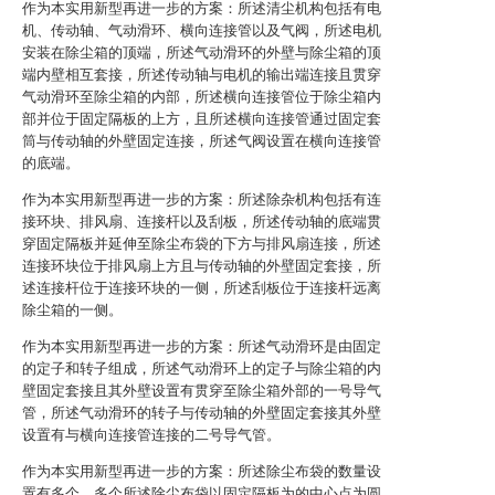
作为本实用新型再进一步的方案：所述清尘机构包括有电
机、传动轴、气动滑环、横向连接管以及气阀，所述电机
安装在除尘箱的顶端，所述气动滑环的外壁与除尘箱的顶
端内壁相互套接，所述传动轴与电机的输出端连接且贯穿
气动滑环至除尘箱的内部，所述横向连接管位于除尘箱内
部并位于固定隔板的上方，且所述横向连接管通过固定套
筒与传动轴的外壁固定连接，所述气阀设置在横向连接管
的底端。
作为本实用新型再进一步的方案：所述除杂机构包括有连
接环块、排风扇、连接杆以及刮板，所述传动轴的底端贯
穿固定隔板并延伸至除尘布袋的下方与排风扇连接，所述
连接环块位于排风扇上方且与传动轴的外壁固定套接，所
述连接杆位于连接环块的一侧，所述刮板位于连接杆远离
除尘箱的一侧。
作为本实用新型再进一步的方案：所述气动滑环是由固定
的定子和转子组成，所述气动滑环上的定子与除尘箱的内
壁固定套接且其外壁设置有贯穿至除尘箱外部的一号导气
管，所述气动滑环的转子与传动轴的外壁固定套接其外壁
设置有与横向连接管连接的二号导气管。
作为本实用新型再进一步的方案：所述除尘布袋的数量设
置有多个，多个所述除尘布袋以固定隔板为的中心点为圆