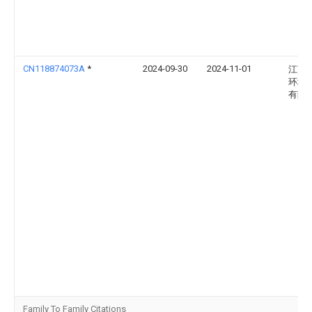
CN118874073A
*
2024-09-30
2024-11-01
江苏
环境
有限
Family To Family Citations