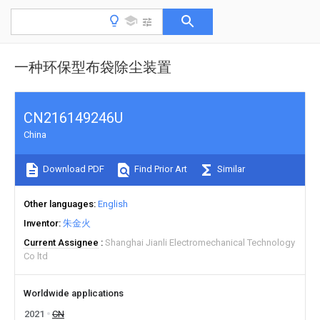
一种环保型布袋除尘装置
CN216149246U
China
Download PDF
Find Prior Art
Similar
Other languages
English
Inventor
朱金火
Current Assignee
Shanghai Jianli Electromechanical Technology
Co ltd
Worldwide applications
2021
CN