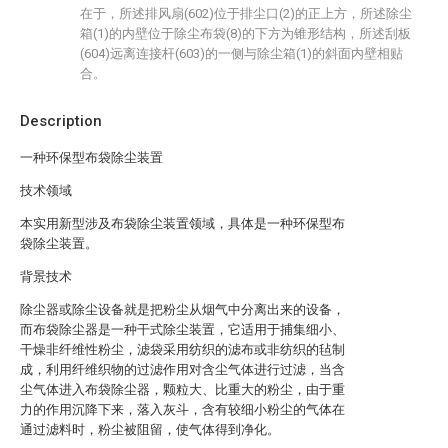
在于，所述排风扇(602)位于排尘口(2)的正上方，所述除尘
箱(1)的内壁位于除尘布袋(8)的下方为锥形结构，所述刮板
(604)远离连接杆(603)的一侧与除尘箱(1)的斜面内壁相贴
合。
Description
一种环保型布袋除尘装置
技术领域
本实用新型涉及布袋除尘装置领域，具体是一种环保型布
袋除尘装置。
背景技术
除尘器或除尘设备就是把粉尘从烟气中分离出来的设备，
而布袋除尘器是一种干式除尘装置，它适用于捕集细小、
干燥非纤维性粉尘，滤袋采用纺织的滤布或非纺织的毡制
成，利用纤维织物的过滤作用对含尘气体进行过滤，当含
尘气体进入布袋除尘器，颗粒大、比重大的粉尘，由于重
力的作用沉降下来，落入灰斗，含有较细小粉尘的气体在
通过滤料时，粉尘被阻留，使气体得到净化。