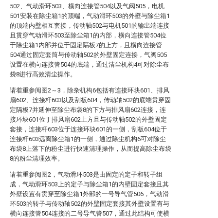
502、气动滑环503、横向连接管504以及气阀505，电机
501安装在除尘箱1的顶端，气动滑环503的外壁与除尘箱1
的顶端内壁相互套接，传动轴502与电机501的输出端连接
且贯穿气动滑环503至除尘箱1的内部，横向连接管504位
于除尘箱1内部并位于固定隔板7的上方，且横向连接管
504通过固定套筒与传动轴502的外壁固定连接，气阀505
设置在横向连接管504的底端，通过清尘机构4可对除尘布
袋8进行高效清尘操作。
请着重参阅图2～3，除杂机构6包括有连接环块601、排风
扇602、连接杆603以及刮板604，传动轴502的底端贯穿固
定隔板7并延伸至除尘布袋8的下方与排风扇602连接，连
接环块601位于排风扇602上方且与传动轴502的外壁固定
套接，连接杆603位于连接环块601的一侧，刮板604位于
连接杆603远离除尘箱1的一侧，通过除尘机构6可对除尘
布袋8上落下的粉尘进行快速清理操作，从而提高除尘布袋
8的粉尘清理效率。
请着重参阅图2，气动滑环503是由固定的定子和转子组
成，气动滑环503上的定子与除尘箱1的内壁固定套接且其
外壁设置有贯穿至除尘箱1外部的一号导气管506，气动滑
环503的转子与传动轴502的外壁固定套接其外壁设置有与
横向连接管504连接的二号导气管507，通过此结构可使横