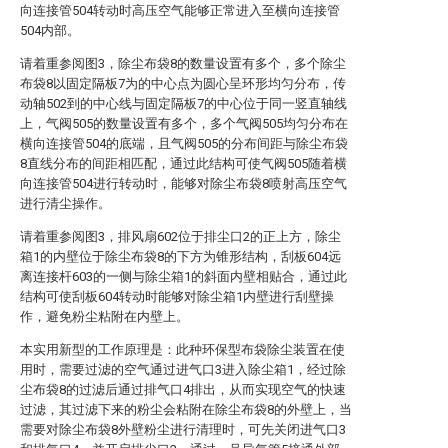
向连接管504转动时高压空气能够正常进入至横向连接管
504内部。
请着重参阅图3，除尘布袋8的数量设置有多个，多个除尘
布袋8以固定隔板7为的中心点为圆心呈环形均匀分布，传
动轴502到的中心线与固定隔板7的中心位于同一竖直轴线
上，气阀505的数量设置有多个，多个气阀505均匀分布在
横向连接管504的底端，且气阀505的分布间距与除尘布袋
8直线分布的间距相匹配，通过此结构可使气阀505随着横
向连接管504进行转动时，能够对除尘布袋8喷射高压空气
进行清尘操作。
请着重参阅图3，排风扇602位于排尘口2的正上方，除尘
箱1的内壁位于除尘布袋8的下方为锥形结构，刮板604远
离连接杆603的一侧与除尘箱1的斜面内壁相贴合，通过此
结构可使刮板604转动时能够对除尘箱1内壁进行刮壁操
作，避免粉尘粘附在内壁上。
本实用新型的工作原理是：此种环保型布袋除尘装置在使
用时，需要过滤的空气通过进气口3进入除尘箱1，经过除
尘布袋8的过滤后通过排气口4排出，从而实现空气的快速
过滤，其过滤下来的粉尘会粘附在除尘布袋8的外壁上，当
需要对除尘布袋8外壁粉尘进行清理时，可先关闭进气口3