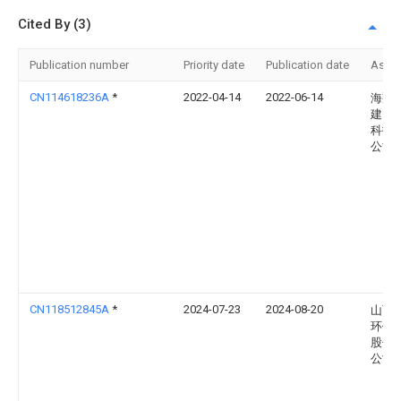
Cited By (3)
Publication number
Priority date
Publication date
Assi
CN114618236A
*
2022-04-14
2022-06-14
海翔
建）
科技
公司
CN118512845A
*
2024-07-23
2024-08-20
山西
环保
股份
公司