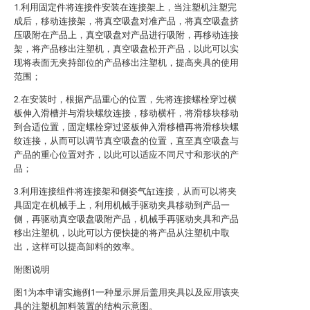
1.利用固定件将连接件安装在连接架上，当注塑机注塑完
成后，移动连接架，将真空吸盘对准产品，将真空吸盘挤
压吸附在产品上，真空吸盘对产品进行吸附，再移动连接
架，将产品移出注塑机，真空吸盘松开产品，以此可以实
现将表面无夹持部位的产品移出注塑机，提高夹具的使用
范围；
2.在安装时，根据产品重心的位置，先将连接螺栓穿过横
板伸入滑槽并与滑块螺纹连接，移动横杆，将滑移块移动
到合适位置，固定螺栓穿过竖板伸入滑移槽再将滑移块螺
纹连接，从而可以调节真空吸盘的位置，直至真空吸盘与
产品的重心位置对齐，以此可以适应不同尺寸和形状的产
品；
3.利用连接组件将连接架和侧姿气缸连接，从而可以将夹
具固定在机械手上，利用机械手驱动夹具移动到产品一
侧，再驱动真空吸盘吸附产品，机械手再驱动夹具和产品
移出注塑机，以此可以方便快捷的将产品从注塑机中取
出，这样可以提高卸料的效率。
附图说明
图1为本申请实施例1一种显示屏后盖用夹具以及应用该夹
具的注塑机卸料装置的结构示意图。