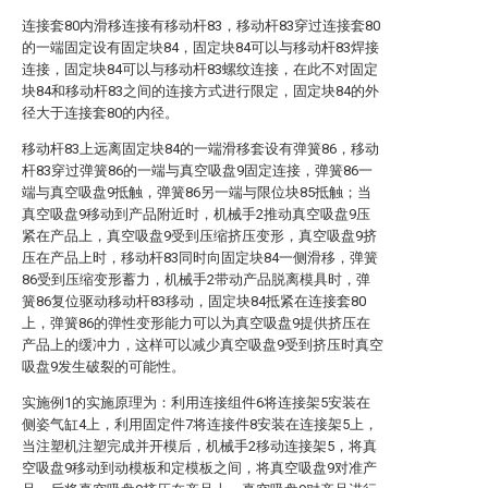
连接套80内滑移连接有移动杆83，移动杆83穿过连接套80
的一端固定设有固定块84，固定块84可以与移动杆83焊接
连接，固定块84可以与移动杆83螺纹连接，在此不对固定
块84和移动杆83之间的连接方式进行限定，固定块84的外
径大于连接套80的内径。
移动杆83上远离固定块84的一端滑移套设有弹簧86，移动
杆83穿过弹簧86的一端与真空吸盘9固定连接，弹簧86一
端与真空吸盘9抵触，弹簧86另一端与限位块85抵触；当
真空吸盘9移动到产品附近时，机械手2推动真空吸盘9压
紧在产品上，真空吸盘9受到压缩挤压变形，真空吸盘9挤
压在产品上时，移动杆83同时向固定块84一侧滑移，弹簧
86受到压缩变形蓄力，机械手2带动产品脱离模具时，弹
簧86复位驱动移动杆83移动，固定块84抵紧在连接套80
上，弹簧86的弹性变形能力可以为真空吸盘9提供挤压在
产品上的缓冲力，这样可以减少真空吸盘9受到挤压时真空
吸盘9发生破裂的可能性。
实施例1的实施原理为：利用连接组件6将连接架5安装在
侧姿气缸4上，利用固定件7将连接件8安装在连接架5上，
当注塑机注塑完成并开模后，机械手2移动连接架5，将真
空吸盘9移动到动模板和定模板之间，将真空吸盘9对准产