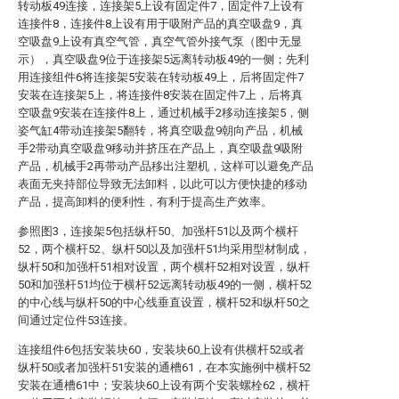
转动板49连接，连接架5上设有固定件7，固定件7上设有
连接件8，连接件8上设有用于吸附产品的真空吸盘9，真
空吸盘9上设有真空气管，真空气管外接气泵（图中无显
示），真空吸盘9位于连接架5远离转动板49的一侧；先利
用连接组件6将连接架5安装在转动板49上，后将固定件7
安装在连接架5上，将连接件8安装在固定件7上，后将真
空吸盘9安装在连接件8上，通过机械手2移动连接架5，侧
姿气缸4带动连接架5翻转，将真空吸盘9朝向产品，机械
手2带动真空吸盘9移动并挤压在产品上，真空吸盘9吸附
产品，机械手2再带动产品移出注塑机，这样可以避免产品
表面无夹持部位导致无法卸料，以此可以方便快捷的移动
产品，提高卸料的便利性，有利于提高生产效率。
参照图3，连接架5包括纵杆50、加强杆51以及两个横杆
52，两个横杆52、纵杆50以及加强杆51均采用型材制成，
纵杆50和加强杆51相对设置，两个横杆52相对设置，纵杆
50和加强杆51均位于横杆52远离转动板49的一侧，横杆52
的中心线与纵杆50的中心线垂直设置，横杆52和纵杆50之
间通过定位件53连接。
连接组件6包括安装块60，安装块60上设有供横杆52或者
纵杆50或者加强杆51安装的通槽61，在本实施例中横杆52
安装在通槽61中；安装块60上设有两个安装螺栓62，横杆