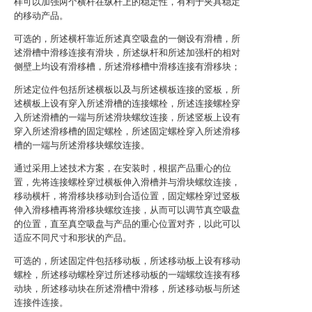
样可以加强两个横杆在纵杆上的稳定性，有利于夹具稳定
的移动产品。
可选的，所述横杆靠近所述真空吸盘的一侧设有滑槽，所
述滑槽中滑移连接有滑块，所述纵杆和所述加强杆的相对
侧壁上均设有滑移槽，所述滑移槽中滑移连接有滑移块；
所述定位件包括所述横板以及与所述横板连接的竖板，所
述横板上设有穿入所述滑槽的连接螺栓，所述连接螺栓穿
入所述滑槽的一端与所述滑块螺纹连接，所述竖板上设有
穿入所述滑移槽的固定螺栓，所述固定螺栓穿入所述滑移
槽的一端与所述滑移块螺纹连接。
通过采用上述技术方案，在安装时，根据产品重心的位
置，先将连接螺栓穿过横板伸入滑槽并与滑块螺纹连接，
移动横杆，将滑移块移动到合适位置，固定螺栓穿过竖板
伸入滑移槽再将滑移块螺纹连接，从而可以调节真空吸盘
的位置，直至真空吸盘与产品的重心位置对齐，以此可以
适应不同尺寸和形状的产品。
可选的，所述固定件包括移动板，所述移动板上设有移动
螺栓，所述移动螺栓穿过所述移动板的一端螺纹连接有移
动块，所述移动块在所述滑槽中滑移，所述移动板与所述
连接件连接。