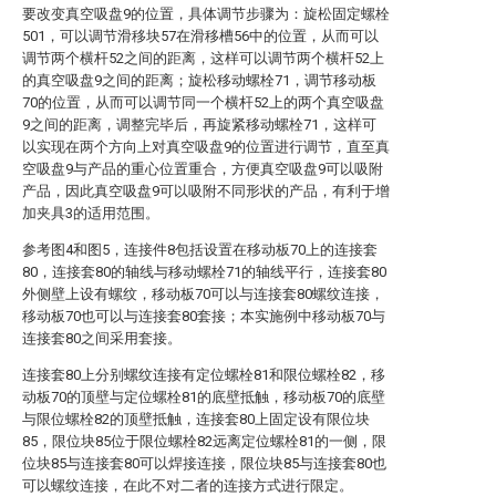
要改变真空吸盘9的位置，具体调节步骤为：旋松固定螺栓
501，可以调节滑移块57在滑移槽56中的位置，从而可以
调节两个横杆52之间的距离，这样可以调节两个横杆52上
的真空吸盘9之间的距离；旋松移动螺栓71，调节移动板
70的位置，从而可以调节同一个横杆52上的两个真空吸盘
9之间的距离，调整完毕后，再旋紧移动螺栓71，这样可
以实现在两个方向上对真空吸盘9的位置进行调节，直至真
空吸盘9与产品的重心位置重合，方便真空吸盘9可以吸附
产品，因此真空吸盘9可以吸附不同形状的产品，有利于增
加夹具3的适用范围。
参考图4和图5，连接件8包括设置在移动板70上的连接套
80，连接套80的轴线与移动螺栓71的轴线平行，连接套80
外侧壁上设有螺纹，移动板70可以与连接套80螺纹连接，
移动板70也可以与连接套80套接；本实施例中移动板70与
连接套80之间采用套接。
连接套80上分别螺纹连接有定位螺栓81和限位螺栓82，移
动板70的顶壁与定位螺栓81的底壁抵触，移动板70的底壁
与限位螺栓82的顶壁抵触，连接套80上固定设有限位块
85，限位块85位于限位螺栓82远离定位螺栓81的一侧，限
位块85与连接套80可以焊接连接，限位块85与连接套80也
可以螺纹连接，在此不对二者的连接方式进行限定。