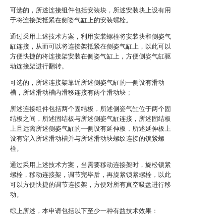
可选的，所述连接组件包括安装块，所述安装块上设有用
于将连接架抵紧在侧姿气缸上的安装螺栓。
通过采用上述技术方案，利用安装螺栓将安装块和侧姿气
缸连接，从而可以将连接架抵紧在侧姿气缸上，以此可以
方便快捷的将连接架安装在侧姿气缸上，方便侧姿气缸驱
动连接架进行翻转。
可选的，所述连接架靠近所述侧姿气缸的一侧设有滑动
槽，所述滑动槽内滑移连接有两个滑动块；
所述连接组件包括两个固结板，所述侧姿气缸位于两个固
结板之间，所述固结板与所述侧姿气缸连接，所述固结板
上且远离所述侧姿气缸的一侧设有延伸板，所述延伸板上
设有穿入所述滑动槽并与所述滑动块螺纹连接的锁紧螺
栓。
通过采用上述技术方案，当需要移动连接架时，旋松锁紧
螺栓，移动连接架，调节完毕后，再旋紧锁紧螺栓，以此
可以方便快捷的调节连接架，方便对所有真空吸盘进行移
动。
综上所述，本申请包括以下至少一种有益技术效果：