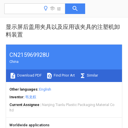
显示屏后盖用夹具以及应用该夹具的注塑机卸
料装置
CN215969928U
China
Download PDF
Find Prior Art
Similar
Other languages
English
Inventor
韦龙权
Current Assignee
Nanjing Tianlu Plastic Packaging Material Co
ltd
Worldwide applications