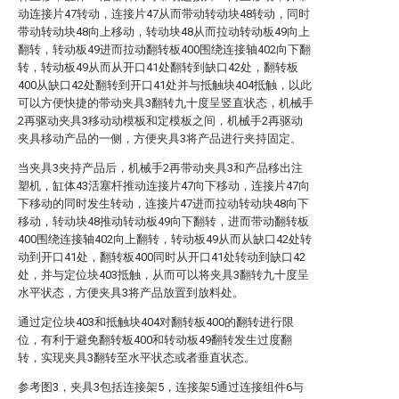
动连接片47转动，连接片47从而带动转动块48转动，同时
带动转动块48向上移动，转动块48从而拉动转动板49向上
翻转，转动板49进而拉动翻转板400围绕连接轴402向下翻
转，转动板49从而从开口41处翻转到缺口42处，翻转板
400从缺口42处翻转到开口41处并与抵触块404抵触，以此
可以方便快捷的带动夹具3翻转九十度呈竖直状态，机械手
2再驱动夹具3移动动模板和定模板之间，机械手2再驱动
夹具移动产品的一侧，方便夹具3将产品进行夹持固定。
当夹具3夹持产品后，机械手2再带动夹具3和产品移出注
塑机，缸体43活塞杆推动连接片47向下移动，连接片47向
下移动的同时发生转动，连接片47进而拉动转动块48向下
移动，转动块48推动转动板49向下翻转，进而带动翻转板
400围绕连接轴402向上翻转，转动板49从而从缺口42处转
动到开口41处，翻转板400同时从开口41处转动到缺口42
处，并与定位块403抵触，从而可以将夹具3翻转九十度呈
水平状态，方便夹具3将产品放置到放料处。
通过定位块403和抵触块404对翻转板400的翻转进行限
位，有利于避免翻转板400和转动板49翻转发生过度翻
转，实现夹具3翻转至水平状态或者垂直状态。
参考图3，夹具3包括连接架5，连接架5通过连接组件6与