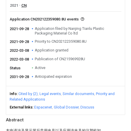
2021
CN
Application CN202122359080.8U events
Application filed by Nanjing Tianlu Plastic
2021-09-28
Packaging Material Co ltd
Priority to CN202122359080.8U
2021-09-28
Application granted
2022-03-08
Publication of CN215969928U
2022-03-08
Active
Status
Anticipated expiration
2031-09-28
Info
Cited by (2)
Legal events
Similar documents
Priority and
Related Applications
External links
Espacenet
Global Dossier
Discuss
Abstract
本申请涉及显示屏后盖用夹具以及应用该夹具的注塑机卸