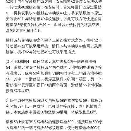
52位于两个安装螺栓62之间，安装螺栓62穿过安装块60并
与转动块48螺纹连接；在安装时，首先将横杆52穿过通槽
61，再将安装块60抵触在转动板49上，将安装螺栓62穿过
安装块60并与转动板49螺纹连接，以此可以方便快捷的将
连接架5安装在转动板49上，即可以方便快捷的将真空吸
盘9安装在机械手2上。
横杆52与转动板49之间除了上述连接方式之外，横杆52与
转动板49也可以采用焊接，横杆52与转动板49也可以采用
铆接，横杆52与转动板49也可以采用插接。
参照图3和图4，横杆52靠近真空吸盘9的一侧设有滑槽
54，滑槽54贯穿至横杆52的两个端面，滑槽54中滑移连接
有滑块55，纵杆50和加强杆51的相对侧壁上均设有滑移槽
56，其中一个滑移槽56贯穿至纵杆50的两个端面，另一个
滑移槽56贯穿至加强杆51的两个端面，滑移槽56中滑移连
接有滑移块57。
定位件53包括横板58以及与横板58连接的竖板59，横板58
和竖板59可以一体成型，也可以焊接连接，也可以插接连
接，本实施例中横板58和竖板59采用一体成型且呈L型。
横板58上设有穿入滑槽54的连接螺栓500，连接螺栓500穿
入滑槽54的一端与滑块55螺纹连接，使得连接螺栓500将