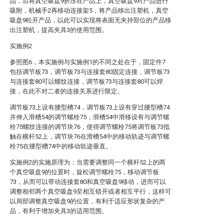
品，后将真空吸盘9挤压在产品上，真空吸盘9对产品进行
吸附，机械手2再移动连接架5，将产品移出注塑机，真空
吸盘9松开产品，以此可以实现将表面无夹持部位的产品移
出注塑机，提高夹具3的使用范围。
实施例2
参照图6，本实施例与实施例1的不同之处在于，固定件7
包括调节板73，调节板73与连接套80固定连接，调节板73
与连接套80可以螺纹连接，调节板73与连接套80可以焊
接，在此不对二者的连接关系进行限定。
调节板73上设有腰型槽74，调节板73上设有穿过腰型槽74
并伸入滑槽54的调节螺栓75，滑槽54中滑移设有与调节螺
栓75螺纹连接的调节块76，使得调节螺栓75将调节板73抵
触在横杆52上，调节块76在滑槽54中的移动轨迹与调节螺
栓75在腰型槽74中的移动轨迹垂直。
实施例2的实施原理为：当需要调整同一个横杆52上的两
个真空吸盘9的位置时，旋松调节螺栓75，移动调节板
73，从而可以带动连接套80和真空吸盘9移动，进而可以
调整相邻两个真空吸盘9至相互错开或者相互平行，这样可
以局部调整真空吸盘9的位置，有利于适应形状复杂的产
品，有利于增加夹具3的适用范围。