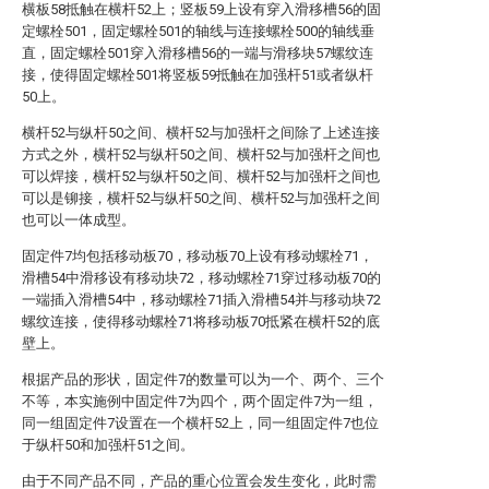
横板58抵触在横杆52上；竖板59上设有穿入滑移槽56的固
定螺栓501，固定螺栓501的轴线与连接螺栓500的轴线垂
直，固定螺栓501穿入滑移槽56的一端与滑移块57螺纹连
接，使得固定螺栓501将竖板59抵触在加强杆51或者纵杆
50上。
横杆52与纵杆50之间、横杆52与加强杆之间除了上述连接
方式之外，横杆52与纵杆50之间、横杆52与加强杆之间也
可以焊接，横杆52与纵杆50之间、横杆52与加强杆之间也
可以是铆接，横杆52与纵杆50之间、横杆52与加强杆之间
也可以一体成型。
固定件7均包括移动板70，移动板70上设有移动螺栓71，
滑槽54中滑移设有移动块72，移动螺栓71穿过移动板70的
一端插入滑槽54中，移动螺栓71插入滑槽54并与移动块72
螺纹连接，使得移动螺栓71将移动板70抵紧在横杆52的底
壁上。
根据产品的形状，固定件7的数量可以为一个、两个、三个
不等，本实施例中固定件7为四个，两个固定件7为一组，
同一组固定件7设置在一个横杆52上，同一组固定件7也位
于纵杆50和加强杆51之间。
由于不同产品不同，产品的重心位置会发生变化，此时需