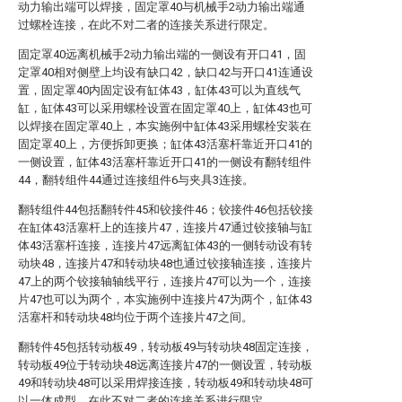
动力输出端可以焊接，固定罩40与机械手2动力输出端通
过螺栓连接，在此不对二者的连接关系进行限定。
固定罩40远离机械手2动力输出端的一侧设有开口41，固
定罩40相对侧壁上均设有缺口42，缺口42与开口41连通设
置，固定罩40内固定设有缸体43，缸体43可以为直线气
缸，缸体43可以采用螺栓设置在固定罩40上，缸体43也可
以焊接在固定罩40上，本实施例中缸体43采用螺栓安装在
固定罩40上，方便拆卸更换；缸体43活塞杆靠近开口41的
一侧设置，缸体43活塞杆靠近开口41的一侧设有翻转组件
44，翻转组件44通过连接组件6与夹具3连接。
翻转组件44包括翻转件45和铰接件46；铰接件46包括铰接
在缸体43活塞杆上的连接片47，连接片47通过铰接轴与缸
体43活塞杆连接，连接片47远离缸体43的一侧转动设有转
动块48，连接片47和转动块48也通过铰接轴连接，连接片
47上的两个铰接轴轴线平行，连接片47可以为一个，连接
片47也可以为两个，本实施例中连接片47为两个，缸体43
活塞杆和转动块48均位于两个连接片47之间。
翻转件45包括转动板49，转动板49与转动块48固定连接，
转动板49位于转动块48远离连接片47的一侧设置，转动板
49和转动块48可以采用焊接连接，转动板49和转动块48可
以一体成型，在此不对二者的连接关系进行限定。