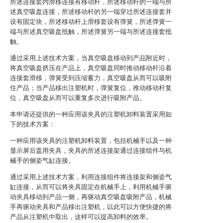
所述连接套内滑移连接有移动杆，所述移动杆的一端与所
述真空吸盘连接，所述移动杆的另一端穿过所述连接套并
设有固定块，所述移动杆上滑移套设有弹簧，所述弹簧一
端与所述真空吸盘抵触，所述弹簧另一端与所述连接套抵
触。
通过采用上述技术方案，当真空吸盘移动到产品附近时，
将真空吸盘挤压在产品上，真空吸盘同时推动移动杆沿着
连接套滑移，弹簧受到压缩蓄力，真空吸盘从而可以吸附
住产品；当产品移出注塑机时，弹簧复位，推动移动杆复
位，真空吸盘从而可以重复多次进行吸附产品。
本申请还提供的一种应用该夹具的注塑机卸料装置采用如
下的技术方案：
一种应用该夹具的注塑机卸料装置，包括机械手以及一种
显示屏后盖用夹具，夹具的所述连接架通过连接组件与机
械手的侧姿气缸连接。
通过采用上述技术方案，利用连接组件将连接架和侧姿气
缸连接，从而可以将夹具固定在机械手上，利用机械手驱
动夹具移动到产品一侧，再驱动真空吸盘吸附产品，机械
手再驱动夹具和产品移出注塑机，以此可以方便快捷的将
产品从注塑机中取出，这样可以提高卸料的效率。