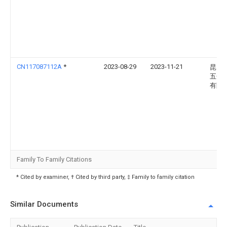
CN117087112A
*
2023-08-29
2023-11-21
昆山
五金
有限
Family To Family Citations
* Cited by examiner, † Cited by third party, ‡ Family to family citation
Similar Documents