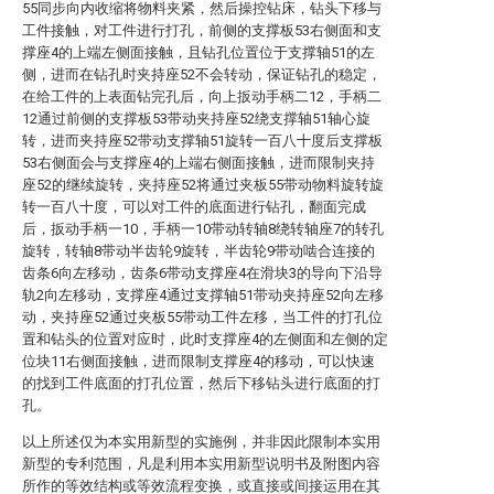
55同步向内收缩将物料夹紧，然后操控钻床，钻头下移与
工件接触，对工件进行打孔，前侧的支撑板53右侧面和支
撑座4的上端左侧面接触，且钻孔位置位于支撑轴51的左
侧，进而在钻孔时夹持座52不会转动，保证钻孔的稳定，
在给工件的上表面钻完孔后，向上扳动手柄二12，手柄二
12通过前侧的支撑板53带动夹持座52绕支撑轴51轴心旋
转，进而夹持座52带动支撑轴51旋转一百八十度后支撑板
53右侧面会与支撑座4的上端右侧面接触，进而限制夹持
座52的继续旋转，夹持座52将通过夹板55带动物料旋转旋
转一百八十度，可以对工件的底面进行钻孔，翻面完成
后，扳动手柄一10，手柄一10带动转轴8绕转轴座7的转孔
旋转，转轴8带动半齿轮9旋转，半齿轮9带动啮合连接的
齿条6向左移动，齿条6带动支撑座4在滑块3的导向下沿导
轨2向左移动，支撑座4通过支撑轴51带动夹持座52向左移
动，夹持座52通过夹板55带动工件左移，当工件的打孔位
置和钻头的位置对应时，此时支撑座4的左侧面和左侧的定
位块11右侧面接触，进而限制支撑座4的移动，可以快速
的找到工件底面的打孔位置，然后下移钻头进行底面的打
孔。
以上所述仅为本实用新型的实施例，并非因此限制本实用
新型的专利范围，凡是利用本实用新型说明书及附图内容
所作的等效结构或等效流程变换，或直接或间接运用在其