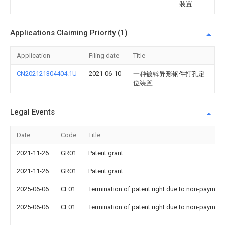
装置
Applications Claiming Priority (1)
Application
Filing date
Title
CN202121304404.1U
2021-06-10
一种镀锌异形钢件打孔定
位装置
Legal Events
Date
Code
Title
2021-11-26
GR01
Patent grant
2021-11-26
GR01
Patent grant
2025-06-06
CF01
Termination of patent right due to non-payment
2025-06-06
CF01
Termination of patent right due to non-payment