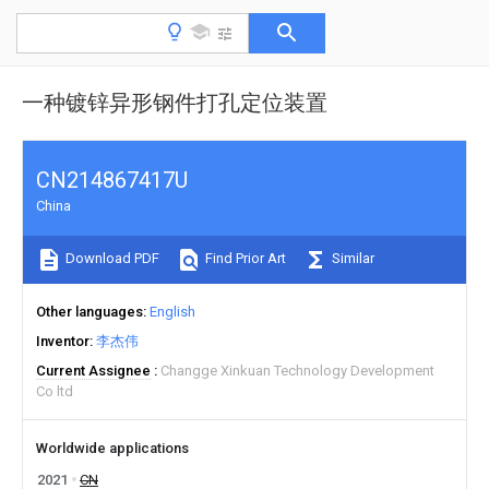
一种镀锌异形钢件打孔定位装置
CN214867417U
China
Download PDF
Find Prior Art
Similar
Other languages
English
Inventor
李杰伟
Current Assignee
Changge Xinkuan Technology Development
Co ltd
Worldwide applications
2021
CN