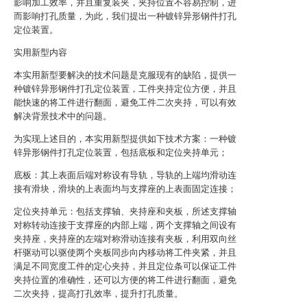
影响加工效率，并且重复装夹，夹持位置不容易控制，进
而影响打孔质量，为此，我们提出一种镀锌异形钢件打孔
定位装置。
实用新型内容
本实用新型要解决的技术问题是克服现有的缺陷，提供一
种镀锌异形钢件打孔定位装置，工件夹持定位方便，并且
能快速的将工件进行翻面，避免工件二次夹持，可以有效
解决背景技术中的问题。
为实现上述目的，本实用新型提供如下技术方案：一种镀
锌异形钢件打孔定位装置，包括底板和定位夹持单元；
底板：其上表面后端对称设有导轨，导轨的上端均滑动连
接有滑块，滑块的上表面均与支撑座的上表面固定连接；
定位夹持单元：包括支撑轴、夹持座和夹板，所述支撑轴
对称转动连接于支撑座的内部上端，两个支撑轴之间设有
夹持座，夹持座的左端对称滑动连接有夹板，利用双向丝
杆驱动可以驱使两个夹板同步向内移动将工件夹紧，并且
满足不同宽度工件的定心夹持，并且定位条可以保证工件
夹持位置的准确性，还可以方便的将工件进行翻面，避免
二次夹持，提高打孔效率，提升打孔质量。