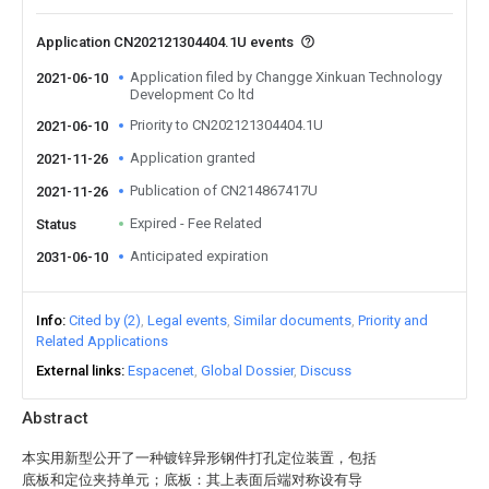
Application CN202121304404.1U events
Application filed by Changge Xinkuan Technology
2021-06-10
Development Co ltd
Priority to CN202121304404.1U
2021-06-10
Application granted
2021-11-26
Publication of CN214867417U
2021-11-26
Expired - Fee Related
Status
Anticipated expiration
2031-06-10
Info
Cited by (2)
Legal events
Similar documents
Priority and
Related Applications
External links
Espacenet
Global Dossier
Discuss
Abstract
本实用新型公开了一种镀锌异形钢件打孔定位装置，包括
底板和定位夹持单元；底板：其上表面后端对称设有导