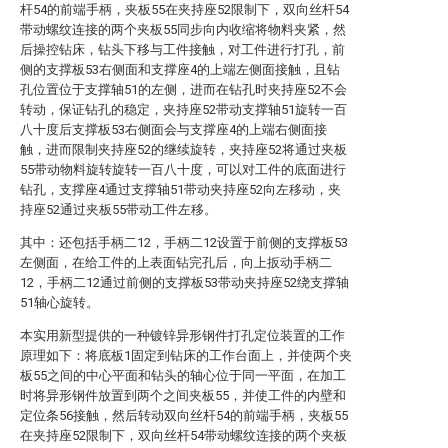
杆54的前端手柄，夹板55在夹持座52限制下，双向丝杆54
带动螺纹连接的两个夹板55同步向内收缩将物料夹紧，然
后操控钻床，钻头下移与工件接触，对工件进行打孔，前
侧的支撑板53右侧面和支撑座4的上端左侧面接触，且钻
孔位置位于支撑轴51的左侧，进而在钻孔时夹持座52不会
转动，保证钻孔的稳定，夹持座52带动支撑轴51旋转一百
八十度后支撑板53右侧面会与支撑座4的上端右侧面接
触，进而限制夹持座52的继续旋转，夹持座52将通过夹板
55带动物料旋转旋转一百八十度，可以对工件的底面进行
钻孔，支撑座4通过支撑轴51带动夹持座52向左移动，夹
持座52通过夹板55带动工件左移。
其中：还包括手柄二12，手柄二12设置于前侧的支撑板53
左侧面，在给工件的上表面钻完孔后，向上扳动手柄二
12，手柄二12通过前侧的支撑板53带动夹持座52绕支撑轴
51轴心旋转。
本实用新型提供的一种镀锌异形钢件打孔定位装置的工作
原理如下：将底板1固定到钻床的工作台面上，并使两个夹
板55之间的中心平面和钻头的轴心位于同一平面，在加工
时将异形钢件放置到两个之间夹板55，并使工件的内壁和
定位条56接触，然后转动双向丝杆54的前端手柄，夹板55
在夹持座52限制下，双向丝杆54带动螺纹连接的两个夹板