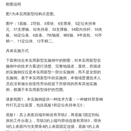
附图说明
图1为本实用新型结构示意图。
图中：1底板、2导轨、3滑块、4支撑座、5定位夹持单
元、51支撑轴、52夹持座、53支撑板、54双向丝杆、55夹
板、56定位条、6齿条、7转轴座、8转轴、9半齿轮、10手
柄一、11定位块、12手柄二。
具体实施方式
下面将结合本实用新型实施例中的附图，对本实用新型实
施例中的技术方案进行清楚、完整地描述，显然，所描述
的实施例仅仅是本实用新型一部分实施例，而不是全部的
实施例。基于本实用新型中的实施例，本领域普通技术人
员在没有做出创造性劳动前提下所获得的所有其他实施
例，都属于本实用新型保护的范围。
请参阅图1，本实施例提供一种技术方案：一种镀锌异形钢
件打孔定位装置，包括底板1和定位夹持单元5；
底板1：其上表面后端对称设有导轨2，将底板1固定到钻
床的工作台面上，导轨2的上端均滑动连接有滑块3，滑块
3的上表面均与支撑座4的上表面固定连接，底板1的上表