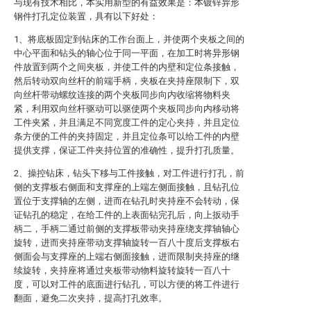
与现有技术相比，本实用新型的有益效果是：本镀锌异形
钢件打孔定位装置，具有以下好处：
1、将底板固定到钻床的工作台面上，并使两个夹板之间的
中心平面和钻头的轴心位于同一平面，在加工时将异形钢
件放置到两个之间夹板，并使工件的内壁和定位条接触，
然后转动双向丝杆的前端手柄，夹板在夹持座限制下，双
向丝杆带动螺纹连接的两个夹板同步向内收缩将物料夹
紧，利用双向丝杆驱动可以驱使两个夹板同步向内移动将
工件夹紧，并且满足不同宽度工件的定心夹持，并且定位
条方便的工件的夹持固定，并且定位条可以给工件的内壁
提供支撑，保证工件夹持位置的准确性，提升打孔质量。
2、操控钻床，钻头下移与工件接触，对工件进行打孔，前
侧的支撑板右侧面和支撑座的上端左侧面接触，且钻孔位
置位于支撑轴的左侧，进而在钻孔时夹持座不会转动，保
证钻孔的稳定，在给工件的上表面钻完孔后，向上扳动手
柄二，手柄二通过前侧的支撑板带动夹持座绕支撑轴轴心
旋转，进而夹持座带动支撑轴旋转一百八十度后支撑板右
侧面会与支撑座的上端右侧面接触，进而限制夹持座的继
续旋转，夹持座将通过夹板带动物料旋转旋转一百八十
度，可以对工件的底面进行钻孔，可以方便的将工件进行
翻面，避免二次夹持，提高打孔效率。