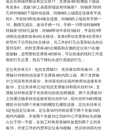
面左右两端对称设有定位块11，支撑座4的前侧面下端设
有齿条6，底板1的上表面前端设有转轴座7，转轴座7的转
孔和转轴8的下端转动连接，转轴8的上端固定连接有半齿
轮9，半齿轮9和齿条6啮合连接，转轴8的上端设有手柄一
10，翻面完成后，扳动手柄一10，手柄一10带动转轴8绕
转轴座7的转孔旋转，转轴8带动半齿轮9旋转，半齿轮9带
动啮合连接的齿条6向左移动，齿条6带动支撑座4在滑块3
的导向下沿导轨2向左移动，当工件的打孔位置和钻头的位
置对应时，此时支撑座4的左侧面和左侧的定位块11右侧
面接触，进而限制支撑座4的移动，可以快速的找到工件底
面的打孔位置，然后下移钻头进行底面的打孔；
定位夹持单元5：包括支撑轴51、夹持座52和夹板55，支
撑轴51对称转动连接于支撑座4的内部上端，两个支撑轴
51之间设有夹持座52，夹持座52的左端对称滑动连接有夹
板55，定位夹持单元5还包括支撑板53和双向丝杆54，支
撑板53对称设置于夹持座52的前后两侧面，两个支撑板53
之间通过轴承转动连接有双向丝杆54，双向丝杆54的两端
螺纹分别与两个夹板55的螺纹孔螺纹连接，定位夹持单元
5还包括定位条56，定位条56均对称设置于两个夹板55的
相对内侧面，并使两个夹板55之间的中心平面和钻头的轴
心位于同一平面，在加工时将异形钢件放置到两个之间夹
板55，并使工件的内壁和定位条56接触，然后转动双向丝