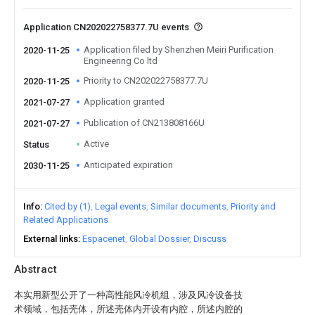
Application CN202022758377.7U events
Application filed by Shenzhen Meiri Purification
2020-11-25
Engineering Co ltd
Priority to CN202022758377.7U
2020-11-25
Application granted
2021-07-27
Publication of CN213808166U
2021-07-27
Active
Status
Anticipated expiration
2030-11-25
Info
Cited by (1)
Legal events
Similar documents
Priority and
Related Applications
External links
Espacenet
Global Dossier
Discuss
Abstract
本实用新型公开了一种高性能风冷机组，涉及风冷设备技
术领域，包括壳体，所述壳体内开设有内腔，所述内腔的