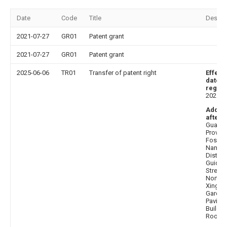
Date
Code
Title
Descri
2021-07-27
GR01
Patent grant
2021-07-27
GR01
Patent grant
2025-06-06
TR01
Transfer of patent right
Effect
date o
regist
202505
Addre
after
:
Guang
Provin
Foshan
Nanhai
District
Guiche
Street
North 
Xinghu
Garden
Pavilio
Buildin
Room 