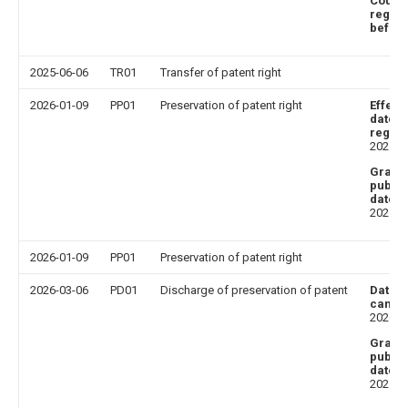
Countr
region
befor
2025-06-06
TR01
Transfer of patent right
2026-01-09
PP01
Preservation of patent right
Effect
date o
regist
202512
Grant
public
date
:
202107
2026-01-09
PP01
Preservation of patent right
2026-03-06
PD01
Discharge of preservation of patent
Date o
cancel
202601
Grant
public
date
:
202107