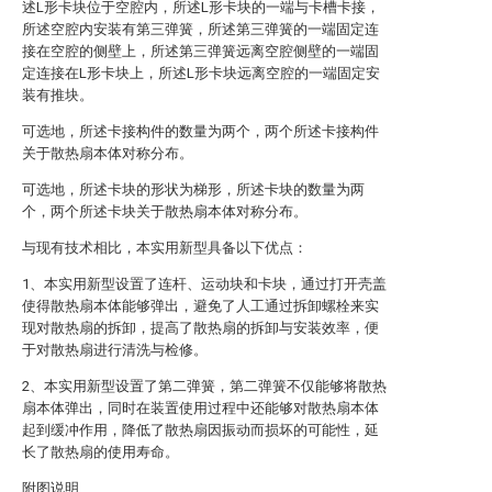
述L形卡块位于空腔内，所述L形卡块的一端与卡槽卡接，
所述空腔内安装有第三弹簧，所述第三弹簧的一端固定连
接在空腔的侧壁上，所述第三弹簧远离空腔侧壁的一端固
定连接在L形卡块上，所述L形卡块远离空腔的一端固定安
装有推块。
可选地，所述卡接构件的数量为两个，两个所述卡接构件
关于散热扇本体对称分布。
可选地，所述卡块的形状为梯形，所述卡块的数量为两
个，两个所述卡块关于散热扇本体对称分布。
与现有技术相比，本实用新型具备以下优点：
1、本实用新型设置了连杆、运动块和卡块，通过打开壳盖
使得散热扇本体能够弹出，避免了人工通过拆卸螺栓来实
现对散热扇的拆卸，提高了散热扇的拆卸与安装效率，便
于对散热扇进行清洗与检修。
2、本实用新型设置了第二弹簧，第二弹簧不仅能够将散热
扇本体弹出，同时在装置使用过程中还能够对散热扇本体
起到缓冲作用，降低了散热扇因振动而损坏的可能性，延
长了散热扇的使用寿命。
附图说明