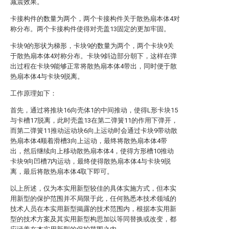
减震效果。
卡接构件的数量为两个，两个卡接构件关于散热扇本体4对
称分布。两个卡接构件使得对壳盖13固定的更加牢固。
卡块9的形状为梯形，卡块9的数量为两个，两个卡块9关
于散热扇本体4对称分布。卡块9斜边部分朝下，这样在弹
出过程在卡块9能够正常将散热扇本体4带出，同时便于散
热扇本体4与卡块9脱离。
工作原理如下：
首先，通过将推块16向壳体1的中间推动，使得L形卡块15
与卡槽17脱离，此时壳盖13在第二弹簧11的作用下弹开，
而第二弹簧11推动运动块6向上运动时会通过卡块9带动散
热扇本体4顺着滑槽3向上运动，最终将散热扇本体4带
出，然后继续向上移动散热扇本体4，使得方形槽10推动
卡块9向凹槽7内运动，最终使得散热扇本体4与卡块9脱
离，最后将散热扇本体4取下即可。
以上所述，仅为本实用新型较佳的具体实施方式，但本实
用新型的保护范围并不局限于此，任何熟悉本技术领域的
技术人员在本实用新型揭露的技术范围内，根据本实用新
型的技术方案及其实用新型构思加以等同替换或改变，都