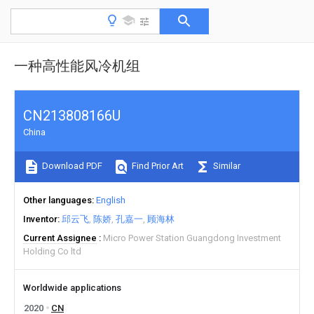
一种高性能风冷机组
CN213808166U
China
Download PDF
Find Prior Art
Similar
Other languages
English
Inventor
邱云飞
陈娇
孔嘉一
顾海林
Current Assignee
Micro Power Station Guangdong Investment
Holding Co ltd
Worldwide applications
2020
CN