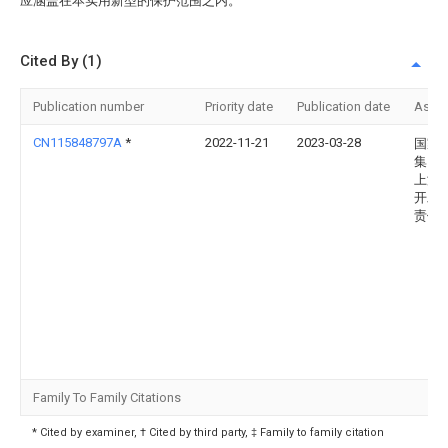
应涵盖在本实用新型的保护范围之内。
Cited By (1)
Publication number
Priority date
Publication date
Assi
CN115848797A
*
2022-11-21
2023-03-28
国家
集团
上游
开发
责任
Family To Family Citations
* Cited by examiner, † Cited by third party, ‡ Family to family citation