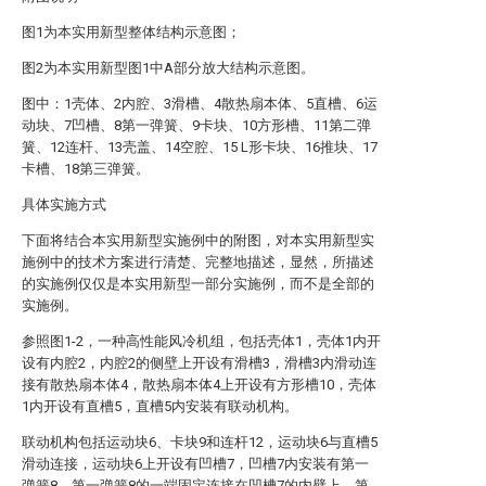
图1为本实用新型整体结构示意图；
图2为本实用新型图1中A部分放大结构示意图。
图中：1壳体、2内腔、3滑槽、4散热扇本体、5直槽、6运
动块、7凹槽、8第一弹簧、9卡块、10方形槽、11第二弹
簧、12连杆、13壳盖、14空腔、15 L形卡块、16推块、17
卡槽、18第三弹簧。
具体实施方式
下面将结合本实用新型实施例中的附图，对本实用新型实
施例中的技术方案进行清楚、完整地描述，显然，所描述
的实施例仅仅是本实用新型一部分实施例，而不是全部的
实施例。
参照图1-2，一种高性能风冷机组，包括壳体1，壳体1内开
设有内腔2，内腔2的侧壁上开设有滑槽3，滑槽3内滑动连
接有散热扇本体4，散热扇本体4上开设有方形槽10，壳体
1内开设有直槽5，直槽5内安装有联动机构。
联动机构包括运动块6、卡块9和连杆12，运动块6与直槽5
滑动连接，运动块6上开设有凹槽7，凹槽7内安装有第一
弹簧8，第一弹簧8的一端固定连接在凹槽7的内壁上，第