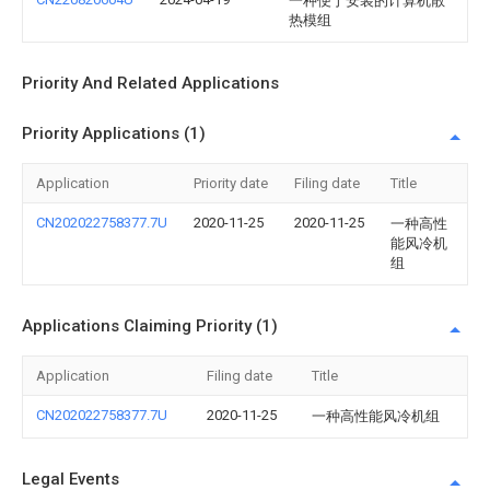
一种便于安装的计算机散
热模组
Priority And Related Applications
Priority Applications (1)
Application
Priority date
Filing date
Title
CN202022758377.7U
2020-11-25
2020-11-25
一种高性
能风冷机
组
Applications Claiming Priority (1)
Application
Filing date
Title
CN202022758377.7U
2020-11-25
一种高性能风冷机组
Legal Events