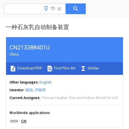
一种石灰乳自动制备装置
CN213388401U
China
Download PDF
Find Prior Art
Similar
Other languages
English
Inventor
谢锐
卢致明
Current Assignee
Yunnan Hualian Zinc and Indium Stock Co Ltd
Worldwide applications
2020
CN