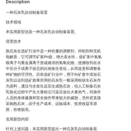
Description
一种石灰乳自动制备装置
技术领域
本实用新型涉及一种石灰乳自动制备装置。
背景技术
熟石灰在选矿行业中是一种价廉的调整剂、抑制剂和无机
电解质，它可调节矿浆PH值，增大亲水性，使矿浆中氢氧
根离子与重金属离子形成难溶的氢氧化物，使捕收剂在水
中呈分子或离子状态的比例发生变化，从而改变和调整各
种矿物的可浮性。目前选矿行业中，用于向矿浆中添加石
灰乳以达到选矿效果所用的石灰乳一般采用粉状生石灰作
为原料，通过与水发生反应生成熟石灰，但人工制备石灰
乳熟化过程中产生大量粉尘污染且放出大量热气，对操作
人员的身体健康和安全操作带来较大的威胁，另外若直接
采购熟石灰，由于生产成本、运输成本、投资收益等原
因，价格较高。
实用新型内容
针对上述问题，本实用新型提出一种石灰乳自动制备装