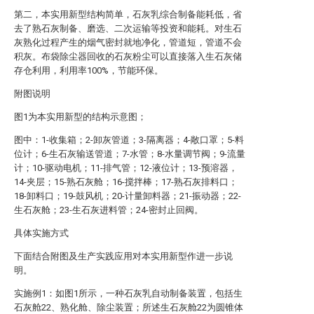
第二，本实用新型结构简单，石灰乳综合制备能耗低，省
去了熟石灰制备、磨选、二次运输等投资和能耗。对生石
灰熟化过程产生的烟气密封就地净化，管道短，管道不会
积灰。布袋除尘器回收的石灰粉尘可以直接落入生石灰储
存仓利用，利用率100%，节能环保。
附图说明
图1为本实用新型的结构示意图；
图中：1-收集箱；2-卸灰管道；3-隔离器；4-敞口罩；5-料
位计；6-生石灰输送管道；7-水管；8-水量调节阀；9-流量
计；10-驱动电机；11-排气管；12-液位计；13-预溶器，
14-夹层；15-熟石灰舱；16-搅拌棒；17-熟石灰排料口；
18-卸料口；19-鼓风机；20-计量卸料器；21-振动器；22-
生石灰舱；23-生石灰进料管；24-密封止回阀。
具体实施方式
下面结合附图及生产实践应用对本实用新型作进一步说
明。
实施例1：如图1所示，一种石灰乳自动制备装置，包括生
石灰舱22、熟化舱、除尘装置；所述生石灰舱22为圆锥体