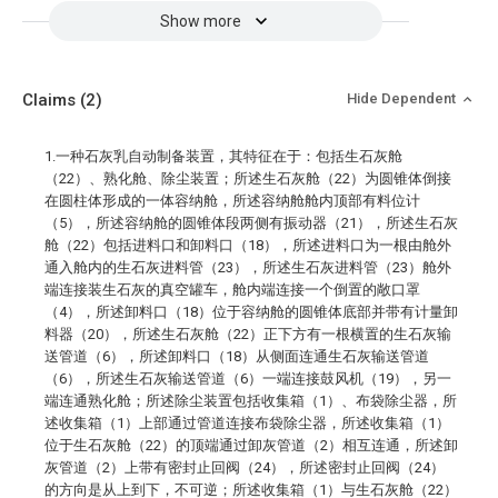
Show more
Claims
(2)
Hide Dependent
1.一种石灰乳自动制备装置，其特征在于：包括生石灰舱
（22）、熟化舱、除尘装置；所述生石灰舱（22）为圆锥体倒接
在圆柱体形成的一体容纳舱，所述容纳舱舱内顶部有料位计
（5），所述容纳舱的圆锥体段两侧有振动器（21），所述生石灰
舱（22）包括进料口和卸料口（18），所述进料口为一根由舱外
通入舱内的生石灰进料管（23），所述生石灰进料管（23）舱外
端连接装生石灰的真空罐车，舱内端连接一个倒置的敞口罩
（4），所述卸料口（18）位于容纳舱的圆锥体底部并带有计量卸
料器（20），所述生石灰舱（22）正下方有一根横置的生石灰输
送管道（6），所述卸料口（18）从侧面连通生石灰输送管道
（6），所述生石灰输送管道（6）一端连接鼓风机（19），另一
端连通熟化舱；所述除尘装置包括收集箱（1）、布袋除尘器，所
述收集箱（1）上部通过管道连接布袋除尘器，所述收集箱（1）
位于生石灰舱（22）的顶端通过卸灰管道（2）相互连通，所述卸
灰管道（2）上带有密封止回阀（24），所述密封止回阀（24）
的方向是从上到下，不可逆；所述收集箱（1）与生石灰舱（22）