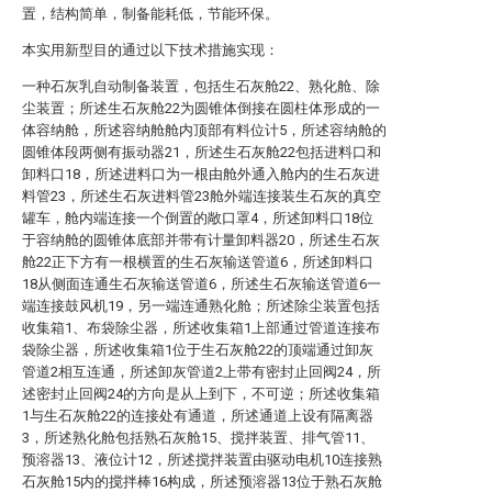
置，结构简单，制备能耗低，节能环保。
本实用新型目的通过以下技术措施实现：
一种石灰乳自动制备装置，包括生石灰舱22、熟化舱、除
尘装置；所述生石灰舱22为圆锥体倒接在圆柱体形成的一
体容纳舱，所述容纳舱舱内顶部有料位计5，所述容纳舱的
圆锥体段两侧有振动器21，所述生石灰舱22包括进料口和
卸料口18，所述进料口为一根由舱外通入舱内的生石灰进
料管23，所述生石灰进料管23舱外端连接装生石灰的真空
罐车，舱内端连接一个倒置的敞口罩4，所述卸料口18位
于容纳舱的圆锥体底部并带有计量卸料器20，所述生石灰
舱22正下方有一根横置的生石灰输送管道6，所述卸料口
18从侧面连通生石灰输送管道6，所述生石灰输送管道6一
端连接鼓风机19，另一端连通熟化舱；所述除尘装置包括
收集箱1、布袋除尘器，所述收集箱1上部通过管道连接布
袋除尘器，所述收集箱1位于生石灰舱22的顶端通过卸灰
管道2相互连通，所述卸灰管道2上带有密封止回阀24，所
述密封止回阀24的方向是从上到下，不可逆；所述收集箱
1与生石灰舱22的连接处有通道，所述通道上设有隔离器
3，所述熟化舱包括熟石灰舱15、搅拌装置、排气管11、
预溶器13、液位计12，所述搅拌装置由驱动电机10连接熟
石灰舱15内的搅拌棒16构成，所述预溶器13位于熟石灰舱