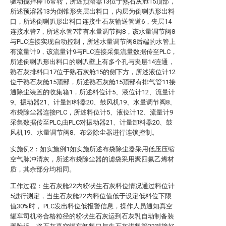
驱动搅拌棒16常转，所述预溶器13位于熟石灰舱15顶部，
所述预溶器13为倒锥形夹层出料口，内层为倒喇叭形出料
口，所述倒喇叭形出料口连接生石灰输送管道6，夹层14
连接水管7，所述水管7带有水量调节阀8，该水量调节阀8
与PLC连接实现自动控制，所述水量调节阀8后端的水管上
有流量计9，该流量计9与PLC连接采集流量数据传至PLC，
所述倒喇叭形出料口的喇叭壁上有多个孔与夹层14连通，
熟石灰排料口17位于熟石灰舱15的侧下方，所述液位计12
位于熟石灰舱15顶部，所述熟石灰舱15顶部有排气管11接
通除尘装置的收集箱1，所述料位计5、液位计12、流量计
9、振动器21、计量卸料器20、鼓风机19、水量调节阀8、
布袋除尘器连接PLC，所述料位计5、液位计12、流量计9
采集数据传至PLC,由PLC对振动器21、计量卸料器20、鼓
风机19、水量调节阀8、布袋除尘器进行连锁控制。
实施例2：如实施例1如实施所述布袋除尘器采用低压压缩
空气脉冲清灰，所述布袋除尘器的滤袋采用聚四氟乙烯材
质，其余部分均相同。
工作过程：生石灰舱22内粉状生石灰料位情况通过料位计
5进行测定，当生石灰舱22内料位值低于设定低料位下限
值30%时， PLC发出料位低报警信息，操作人员通知真空
罐车司机将合格粒径的粉状生石灰运到石灰乳自动制备装