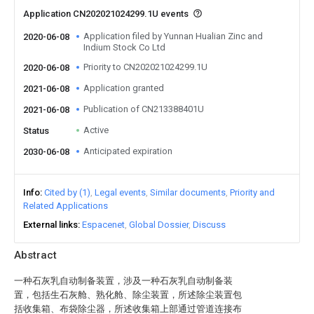
Application CN202021024299.1U events
Application filed by Yunnan Hualian Zinc and
2020-06-08
Indium Stock Co Ltd
Priority to CN202021024299.1U
2020-06-08
Application granted
2021-06-08
Publication of CN213388401U
2021-06-08
Active
Status
Anticipated expiration
2030-06-08
Info
Cited by (1)
Legal events
Similar documents
Priority and
Related Applications
External links
Espacenet
Global Dossier
Discuss
Abstract
一种石灰乳自动制备装置，涉及一种石灰乳自动制备装
置，包括生石灰舱、熟化舱、除尘装置，所述除尘装置包
括收集箱、布袋除尘器，所述收集箱上部通过管道连接布