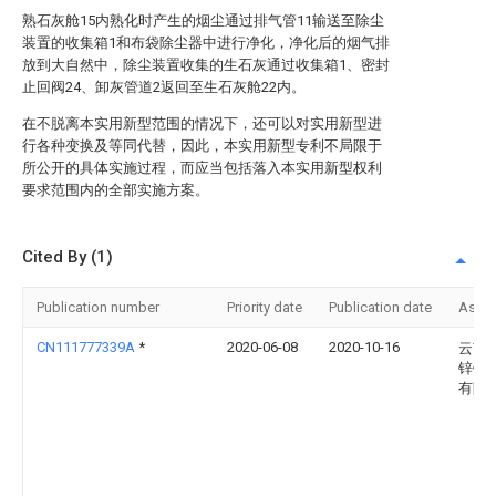
熟石灰舱15内熟化时产生的烟尘通过排气管11输送至除尘
装置的收集箱1和布袋除尘器中进行净化，净化后的烟气排
放到大自然中，除尘装置收集的生石灰通过收集箱1、密封
止回阀24、卸灰管道2返回至生石灰舱22内。
在不脱离本实用新型范围的情况下，还可以对实用新型进
行各种变换及等同代替，因此，本实用新型专利不局限于
所公开的具体实施过程，而应当包括落入本实用新型权利
要求范围内的全部实施方案。
Cited By (1)
Publication number
Priority date
Publication date
Assi
CN111777339A
*
2020-06-08
2020-10-16
云南
锌铟
有限