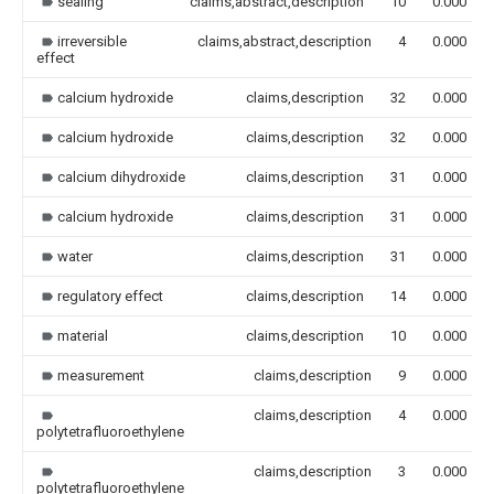
sealing
claims,abstract,description
10
0.000
irreversible
claims,abstract,description
4
0.000
effect
calcium hydroxide
claims,description
32
0.000
calcium hydroxide
claims,description
32
0.000
calcium dihydroxide
claims,description
31
0.000
calcium hydroxide
claims,description
31
0.000
water
claims,description
31
0.000
regulatory effect
claims,description
14
0.000
material
claims,description
10
0.000
measurement
claims,description
9
0.000
claims,description
4
0.000
polytetrafluoroethylene
claims,description
3
0.000
polytetrafluoroethylene