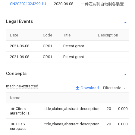
CN202021024299.1U
2020-06-08
一种石灰乳自动制备装置
Legal Events
Date
Code
Title
Description
2021-06-08
GR01
Patent grant
2021-06-08
GR01
Patent grant
Concepts
machine-extracted
Download
Filter table
Name
Citrus
title,claims,abstract,description
20
0.000
aurantifolia
Tilia x
title,claims,abstract,description
20
0.000
europaea