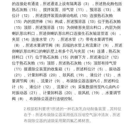
的连接处有通道，所述通道上设有隔离器（3），所述熟化舱包括
熟石灰舱（15）、搅拌装置、排气管（11）、预溶器（13）、液
位计（12），所述搅拌装置由驱动电机（10）连接熟石灰舱
（15）内的搅拌棒（16）构成，所述预溶器（13）位于熟石灰舱
（15）顶部，所述预溶器（13）为倒锥形夹层出料口，内层为倒
喇叭形出料口，所述倒喇叭形出料口连接生石灰输送管道（6），
夹层（14）连接水管（7），所述水管（7）带有水量调节阀
（8），所述水量调节阀（8）后端的水管上有流量计（9），所述
倒喇叭形出料口的喇叭壁上有多个孔与夹层（14）连通，熟石灰
排料口（17）位于熟石灰舱（15）的侧下方，所述液位计（12）
位于熟石灰舱（15）顶部，所述熟石灰舱（15）顶部有排气管
（11）接通除尘装置的收集箱（1），所述料位计（5）、振动器
（21）、计量卸料器（20）、鼓风机（19）、液位计（12）、水
量调节阀（8）、流量计（9）、布袋除尘器连接PLC，所述料位
计（5）、液位计（12）、流量计（9）采集数据传至PLC,由PLC
对振动器（21）、计量卸料器（20）、鼓风机（19）、水量调节
阀（8）、布袋除尘器进行连锁控制。
2.根据权利要求1所述的一种石灰乳自动制备装置，其特征
在于：所述布袋除尘器采用低压压缩空气脉冲清灰，所述
布袋除尘器的滤袋采用聚四氟乙烯材质。