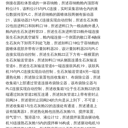
倒接在圆柱体形成的一体容纳舱，所述容纳舱舱内顶部有
料位计5，该料位计5与PLC连接，实时采集容纳仓内的液
位数据传至PLC，所述容纳舱的圆锥体段两侧有振动器
21，该振动器21与PLC连接实现自动控制，所述生石灰舱
22包括进料口和卸料口18，所述进料口为一根由舱外通入
舱内的生石灰进料管23，所述生石灰进料管23舱外端连接
装生石灰的真空罐车，舱内端连接一个倒置的敞口罩4确保
生石灰向下卸而不到处飞散，所述卸料口18位于容纳舱的
圆锥体底部并带有计量卸料器20，该计量卸料器20与PLC
连接实现自动控制，所述生石灰舱22正下方有一根横置的
生石灰输送管道6，所述卸料口18从侧面连通生石灰输送
管道6，所述生石灰输送管道6一端连接鼓风机19，该鼓风
机19与PLC连接实现自动控制，生石灰输送管道6另一端连
通熟化舱；所述除尘装置包括收集箱1、布袋除尘器，所述
收集箱1上部通过管道连接布袋除尘器，该布袋除尘器与
PLC连接实现自动控制，所述收集箱1位于生石灰舱22的顶
端通过卸灰管道2相互连通，所述卸灰管道2上带有密封止
回阀24，所述密封止回阀24的方向是从上到下，不可逆；
所述收集箱1与生石灰舱22的连接处有通道，所述通道上
设有隔离器3，所述熟化舱包括熟石灰舱15、搅拌装置、
排气管11、预溶器13、液位计12，所述搅拌装置由驱动电
机10连接熟石灰舱15内的搅拌棒16构成，所述驱动电机10