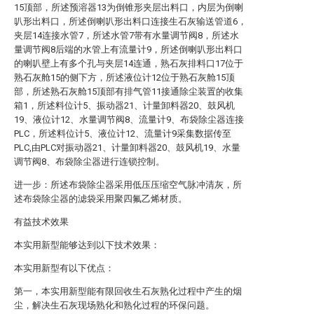
15顶部，所述预溶器13为倒锥形夹层出料口，内层为倒喇
叭形出料口，所述倒喇叭形出料口连接生石灰输送管道6，
夹层14连接水管7，所述水管7带有水量调节阀8，所述水
量调节阀8后端的水管上有流量计9，所述倒喇叭形出料口
的喇叭壁上有多个孔与夹层14连通，熟石灰排料口17位于
熟石灰舱15的侧下方，所述液位计12位于熟石灰舱15顶
部，所述熟石灰舱15顶部有排气管11接通除尘装置的收集
箱1，所述料位计5、振动器21、计量卸料器20、鼓风机
19、液位计12、水量调节阀8、流量计9、布袋除尘器连接
PLC，所述料位计5、液位计12、流量计9采集数据传至
PLC,由PLC对振动器21、计量卸料器20、鼓风机19、水量
调节阀8、布袋除尘器进行连锁控制。
进一步：所述布袋除尘器采用低压压缩空气脉冲清灰，所
述布袋除尘器的滤袋采用聚四氟乙烯材质。
有益技术效果
本实用新型能够达到以下技术效果：
本实用新型有以下优点：
第一，本实用新型能有限回收生石灰熟化过程中产生的烟
尘，解决生石灰现场熟化和熟化过程的环保问题。