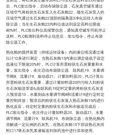
置附近，将石灰真空罐车卸料口与生石灰进料管23对接好
后，PLC发出指令，启动布袋除尘器，石灰真空罐车通过
压缩空气将粉状生石灰泵入生石灰舱22，随生石灰泵入的
压缩空气通过生石灰舱22顶部的隔离器3净化后排入布袋
除尘器；当生生石灰舱22内料位值达到设定高料位限值
80%时，PLC发出料位高报警信息，通知真空罐车司机停止
送料，PLC检测到送料停止信息后，发出指令，停止布袋
除尘器工作。
熟化舱的搅拌装置（持续运转设备）内的液位情况通过液
位计12来进行测定，当熟石灰舱15内液位测定值低于设定
低液位下限值20%时， PLC计算所需粉状生石灰重量和水
量，发出指令，依次启动布袋除尘器、鼓风机19、水量调
节阀8、流量计9、振动器21、计量卸料器20，PLC计算出
所需粉状生石灰重量，通过计量卸料器20均匀给入到粉状
生石灰输送管道6,由鼓风机19定时定量的将粉状生石灰送
入预溶器13，水量则由水量调节阀8和流量计9进行定时定
量控制排放；预溶后的粉状生石灰落入熟石灰舱15内进行
熟化反应，待定时定量的粉状生石灰和水输送完成后，
PLC发出指令，依次停止计量卸料器20、振动器21、水量
调节阀8、流量计9、鼓风机19、布袋除尘器；在熟化舱内
溶解成一定比例的石灰乳，在熟石灰舱15下部设熟石灰排
料口17将石灰乳浆液输送到加药池中进行添加使用。