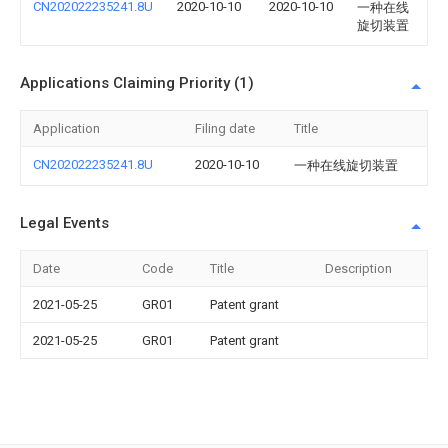
CN202022235241.8U
2020-10-10
2020-10-10
一种在线
旋切装置
Applications Claiming Priority (1)
Application
Filing date
Title
CN202022235241.8U
2020-10-10
一种在线旋切装置
Legal Events
Date
Code
Title
Description
2021-05-25
GR01
Patent grant
2021-05-25
GR01
Patent grant