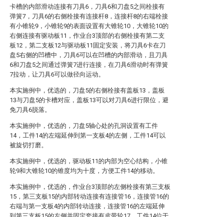
卡槽的内部滑动连接有刀具6，刀具6和刀盘5之间栓接有
弹簧7，刀具6的右侧栓接有连接杆8，连接杆8的右端栓接
有小锥轮9，小锥轮9的表面设置有大锥轮10，大锥轮10的
右侧连接有驱动板11，作业台3顶部的右侧栓接有第二支
板12，第二支板12与驱动板11固定安装，将刀具6卡在刀
盘5右侧的凹槽中，刀具6可以在凹槽的内部滑动，且刀具
6和刀盘5之间通过弹簧7进行连接，在刀具6滑动时有弹簧
7拉动，让刀具6可以做径向运动。
本实施例中，优选的，刀盘5的右侧栓接有盖板13，盖板
13与刀盘5的卡槽对应，盖板13可以对刀具6进行限位，避
免刀具6脱落。
本实施例中，优选的，刀盘5轴心处的孔洞设置有工件
14，工件14的左端延伸到第一支板4的左侧，工件14可以
被旋切打磨。
本实施例中，优选的，驱动板11的内部为空心结构，小锥
轮9和大锥轮10的锥度均为十度，方便工件14的移动。
本实施例中，优选的，作业台3顶部的左侧栓接有第三支板
15，第三支板15的内部转动连接有连接管16，连接管16的
右端与第一支板4的内部转动连接，连接管16的左端延伸
到第三支板15的左侧并固定套接有皮带轮17，工件14位于