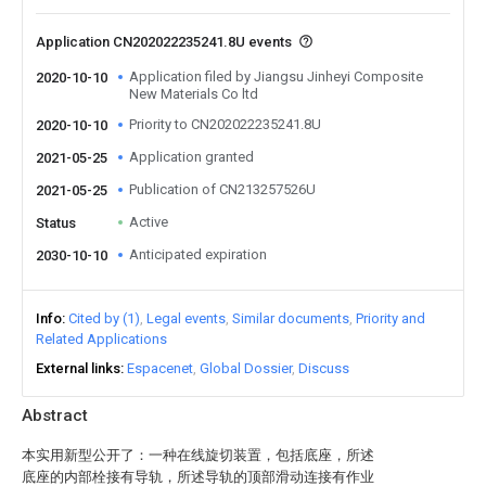
Application CN202022235241.8U events
Application filed by Jiangsu Jinheyi Composite
2020-10-10
New Materials Co ltd
Priority to CN202022235241.8U
2020-10-10
Application granted
2021-05-25
Publication of CN213257526U
2021-05-25
Active
Status
Anticipated expiration
2030-10-10
Info
Cited by (1)
Legal events
Similar documents
Priority and
Related Applications
External links
Espacenet
Global Dossier
Discuss
Abstract
本实用新型公开了：一种在线旋切装置，包括底座，所述
底座的内部栓接有导轨，所述导轨的顶部滑动连接有作业