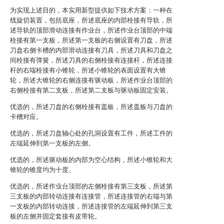
为实现上述目的，本实用新型提供如下技术方案：一种在
线旋切装置，包括底座，所述底座的内部栓接有导轨，所
述导轨的顶部滑动连接有作业台，所述作业台顶部的中端
栓接有第一支板，所述第一支板的右侧设置有刀盘，所述
刀盘右侧卡槽的内部滑动连接有刀具，所述刀具和刀盘之
间栓接有弹簧，所述刀具的右侧栓接有连接杆，所述连接
杆的右端栓接有小锥轮，所述小锥轮的表面设置有大锥
轮，所述大锥轮的右侧连接有驱动板，所述作业台顶部的
右侧栓接有第二支板，所述第二支板与驱动板固定安装。
优选的，所述刀盘的右侧栓接有盖板，所述盖板与刀盘的
卡槽对应。
优选的，所述刀盘轴心处的孔洞设置有工件，所述工件的
左端延伸到第一支板的左侧。
优选的，所述驱动板的内部为空心结构，所述小锥轮和大
锥轮的锥度均为十度。
优选的，所述作业台顶部的左侧栓接有第三支板，所述第
三支板的内部转动连接有连接管，所述连接管的右端与第
一支板的内部转动连接，所述连接管的左端延伸到第三支
板的左侧并固定套接有皮带轮。