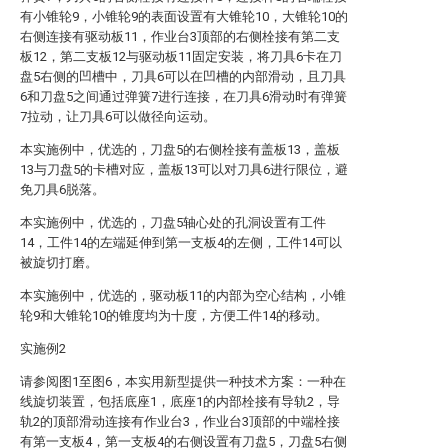
有小锥轮9，小锥轮9的表面设置有大锥轮10，大锥轮10的
右侧连接有驱动板11，作业台3顶部的右侧栓接有第二支
板12，第二支板12与驱动板11固定安装，将刀具6卡在刀
盘5右侧的凹槽中，刀具6可以在凹槽的内部滑动，且刀具
6和刀盘5之间通过弹簧7进行连接，在刀具6滑动时有弹簧
7拉动，让刀具6可以做径向运动。
本实施例中，优选的，刀盘5的右侧栓接有盖板13，盖板
13与刀盘5的卡槽对应，盖板13可以对刀具6进行限位，避
免刀具6脱落。
本实施例中，优选的，刀盘5轴心处的孔洞设置有工件
14，工件14的左端延伸到第一支板4的左侧，工件14可以
被旋切打磨。
本实施例中，优选的，驱动板11的内部为空心结构，小锥
轮9和大锥轮10的锥度均为十度，方便工件14的移动。
实施例2
请参阅图1至图6，本实用新型提供一种技术方案：一种在
线旋切装置，包括底座1，底座1的内部栓接有导轨2，导
轨2的顶部滑动连接有作业台3，作业台3顶部的中端栓接
有第一支板4，第一支板4的右侧设置有刀盘5，刀盘5右侧