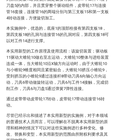
刀盘5的内部，并且贯穿整个驱动组件，皮带轮17与连接
管16套接，连接管16的两端分别与第三支板15和第一支板
4转动连接，方便旋切加工。
本实施例中，优选的，底座1的顶部栓接有第四支板18，
第四支板18的孔洞与连接管16的孔洞对应，第四支板18可
以对工件14进行支撑。
本实用新型的工作原理及使用流程：该旋切装置；驱动板
11驱动大锥轮10做右至左运动，大锥轮10整体与进给装置
连成一体，当大锥轮10沿X轴方向运动时，由于大锥轮10
与小锥轮9锥度相同且紧密贴合，大锥轮10挤压小锥轮9，
受到挤压的小锥轮9通过连接杆8带动刀具6向轴心方向运
动，刀具6带动做旋转运动，刀具6与工件14接触，完成切
削工作，刀具6与刀盘5通过弹簧7弹性连接。
通过皮带带动皮带轮17转动，皮带轮17带动连接管16转
动。
尽管已经示出和描述了本实用新型的实施例，对于本领域
的普通技术人员而言，可以理解在不脱离本实用新型的原
理和精神的情况下可以对这些实施例进行多种变化、修
改、替换和变型，本实用新型的范围由所附权利要求及其