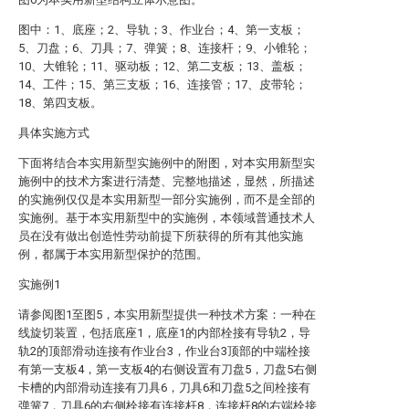
图中：1、底座；2、导轨；3、作业台；4、第一支板；
5、刀盘；6、刀具；7、弹簧；8、连接杆；9、小锥轮；
10、大锥轮；11、驱动板；12、第二支板；13、盖板；
14、工件；15、第三支板；16、连接管；17、皮带轮；
18、第四支板。
具体实施方式
下面将结合本实用新型实施例中的附图，对本实用新型实
施例中的技术方案进行清楚、完整地描述，显然，所描述
的实施例仅仅是本实用新型一部分实施例，而不是全部的
实施例。基于本实用新型中的实施例，本领域普通技术人
员在没有做出创造性劳动前提下所获得的所有其他实施
例，都属于本实用新型保护的范围。
实施例1
请参阅图1至图5，本实用新型提供一种技术方案：一种在
线旋切装置，包括底座1，底座1的内部栓接有导轨2，导
轨2的顶部滑动连接有作业台3，作业台3顶部的中端栓接
有第一支板4，第一支板4的右侧设置有刀盘5，刀盘5右侧
卡槽的内部滑动连接有刀具6，刀具6和刀盘5之间栓接有
弹簧7，刀具6的右侧栓接有连接杆8，连接杆8的右端栓接