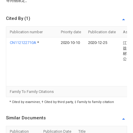
等同物限定。
Cited By (1)
Publication number
Priority date
Publication date
Assi
CN112122710A
*
2020-10-10
2020-12-25
江苏
益复
材料
公司
Family To Family Citations
* Cited by examiner, † Cited by third party, ‡ Family to family citation
Similar Documents
Publication
Publication Date
Title