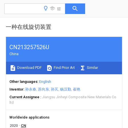
一种在线旋切装置
CN213257526U
China
Download PDF
Find Prior Art
Similar
Other languages
English
Inventor
孙永春
苏向东
孙芃
杨汉勤
崔艳
Current Assignee
Jiangsu Jinheyi Composite New Materials Co
ltd
Worldwide applications
2020
CN