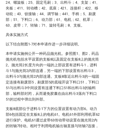
24、螺旋板；25、固定毛刷；3、出料斗；4、支架；41、
夹板；411、转动槽；42、底座；421、连接杆；422、移
动轮；43、铰接轴；44、调节轴；441、手柄；5、剔废
部；51、下料口；6、动力部；61、电机；62、机罩；
63、皮带；7、转轴；71、旋转毛刷；8、支板。
具体实施方式
以下结合附图1-7对本申请作进一步详细说明。
本申请实施例公开一种药品抛光机。参照图1、图2，药品
抛光机包括水平设置的支板8以及固定在支板8上的抛光筒
2。抛光筒2长度方向的一端的上部设置有进料斗1，进料
斗1与抛光筒2内部连通，另一端的下部设置有出料斗3，
出料斗3与抛光筒2内部连通。支板8靠近出料斗3的一端固
定连接有剔废部5，剔废部5的底端开设下料口51，下料口
51与出料斗3中间设置有连通下料口51和出料斗3的输料
部，输料部封闭，从而避免胶囊在由出料斗3落向下料口
51的过程中弹出到外部。
支板8底部位于进料斗1下方的位置设置有动力部6。动力
部6包括固定在支板8上的电机61。电机61外部利用机罩62
进行保护。电机61通过皮带63传动带动设置在抛光筒2内
的转轴7转动。相对于利用电机输出轴直接与转轴7连接，