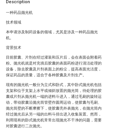
Description
一种药品抛光机
技术领域
本申请涉及制药设备的领域，尤其是涉及一种药品抛光
机。
背景技术
目前胶囊、片剂在经过灌装和压片后，会在表面会附着药
粉。抛光机就是对充填后胶囊的表面药粉进行清洁处理的
设备，除去胶囊及片剂表面上的粉尘，提高表面光洁度，
保证药品的质量，适合于各种胶囊及片剂生产。
现有的抛光机一般分为立式和卧式，其中卧式抛光机包括
支架和位于支架上水平或倾斜放置的抛光筒，待处理的胶
囊或片剂从抛光机一端的进料斗进入，通过毛刷的旋转运
动，带动胶囊沿抛光筒管壁作圆周运动，使胶囊与毛刷、
抛光筒壁的不断摩擦下，使胶囊壳外表抛光，在抛光筒内
经过抛光后从另一端的出料斗排出进入收集装置。然而，
利用现有的卧式抛光机常常出现抛光不干净的问题，需要
对胶囊进行二次抛光。