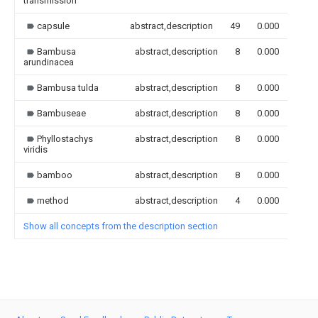
transmission
capsule
abstract,description
49
0.000
Bambusa
abstract,description
8
0.000
arundinacea
Bambusa tulda
abstract,description
8
0.000
Bambuseae
abstract,description
8
0.000
Phyllostachys
abstract,description
8
0.000
viridis
bamboo
abstract,description
8
0.000
method
abstract,description
4
0.000
Show all concepts from the description section