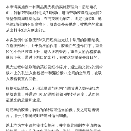
本申请实施例一种药品抛光机的实施原理为：启动电机
61，转轴7带动旋转毛刷71转动，进而带动胶囊沿抛光筒2
管壁作圆周螺旋运动，在与旋转毛刷71、固定毛刷25、抛
光筒2筒壁的不断摩擦下，胶囊壳外表抛光，被抛光的胶囊
从出料斗3进入剔废部5。
本实施例中的剔废部5采用现有抛光机中常用的剔废结构。
在剔废部5中，由于负压的作用，胶囊在气流作用下，重量
轻的不合格胶囊上升，进入废料管内，重量大的合格胶囊
继续下落，通过下料口51出料，有效达到抛光去废目的。
抛光过程中被刷落的药粉及细小碎片，通过抛光筒2的漏粉
板21上的孔进入集粉板22和漏粉板21之间的空隙后，被吸
入吸粉装置内回收。
根据实际情况，利用流量调节机构11调节进入抛光筒2内
的胶囊量，并通过电机61调整转轴7的转动速度，从而保
证抛光的质量和速度。
对易碎的胶囊，转轴7的转速可适当的低，反之可适当调
高，用于片剂抛光时转速可适当调低。
以上均为本申请的较佳实施例，并非依此限制本申请的保