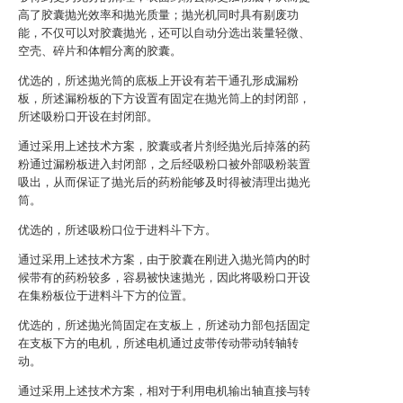
高了胶囊抛光效率和抛光质量；抛光机同时具有剔废功
能，不仅可以对胶囊抛光，还可以自动分选出装量轻微、
空壳、碎片和体帽分离的胶囊。
优选的，所述抛光筒的底板上开设有若干通孔形成漏粉
板，所述漏粉板的下方设置有固定在抛光筒上的封闭部，
所述吸粉口开设在封闭部。
通过采用上述技术方案，胶囊或者片剂经抛光后掉落的药
粉通过漏粉板进入封闭部，之后经吸粉口被外部吸粉装置
吸出，从而保证了抛光后的药粉能够及时得被清理出抛光
筒。
优选的，所述吸粉口位于进料斗下方。
通过采用上述技术方案，由于胶囊在刚进入抛光筒内的时
候带有的药粉较多，容易被快速抛光，因此将吸粉口开设
在集粉板位于进料斗下方的位置。
优选的，所述抛光筒固定在支板上，所述动力部包括固定
在支板下方的电机，所述电机通过皮带传动带动转轴转
动。
通过采用上述技术方案，相对于利用电机输出轴直接与转