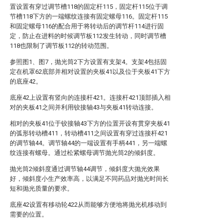
置设置有穿过调节槽118的固定杆115，固定杆115位于调
节槽118下方的一端螺纹连接有固定螺母116。固定杆115
和固定螺母116的配合用于将转动后的调节杆114进行固
定，防止在进料的时候调节板112发生转动，同时调节槽
118也限制了调节板112的转动范围。
参照图1、图7，抛光筒2下方设置有支架4。支架4包括固
定在机罩62底部并相对设置的夹板41以及位于夹板41下方
的底座42。
底座42上设置有竖向的连接杆421。连接杆421顶部插入相
对的夹板41之间并利用铰接轴43与夹板41转动连接。
相对的夹板41位于铰接轴43下方的位置开设有贯穿夹板41
的弧形转动槽411，转动槽411之间设置有穿过连接杆421
的调节轴44。调节轴44的一端设置有手柄441，另一端螺
纹连接有螺母。通过松紧螺母调节抛光筒2的倾斜度。
抛光筒2倾斜度通过调节轴44调节，倾斜度大抛光效果
好，倾斜度小生产效率高，以满足不同药品对抛光时间长
短和抛光质量的要求。
底座42设置有移动轮422从而能够方便地将抛光机移动到
需要的位置。