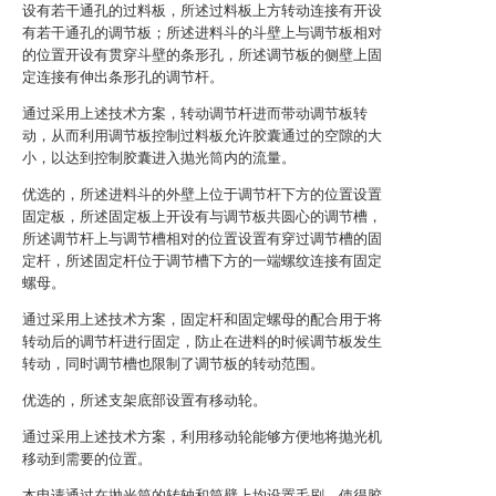
设有若干通孔的过料板，所述过料板上方转动连接有开设
有若干通孔的调节板；所述进料斗的斗壁上与调节板相对
的位置开设有贯穿斗壁的条形孔，所述调节板的侧壁上固
定连接有伸出条形孔的调节杆。
通过采用上述技术方案，转动调节杆进而带动调节板转
动，从而利用调节板控制过料板允许胶囊通过的空隙的大
小，以达到控制胶囊进入抛光筒内的流量。
优选的，所述进料斗的外壁上位于调节杆下方的位置设置
固定板，所述固定板上开设有与调节板共圆心的调节槽，
所述调节杆上与调节槽相对的位置设置有穿过调节槽的固
定杆，所述固定杆位于调节槽下方的一端螺纹连接有固定
螺母。
通过采用上述技术方案，固定杆和固定螺母的配合用于将
转动后的调节杆进行固定，防止在进料的时候调节板发生
转动，同时调节槽也限制了调节板的转动范围。
优选的，所述支架底部设置有移动轮。
通过采用上述技术方案，利用移动轮能够方便地将抛光机
移动到需要的位置。
本申请通过在抛光筒的转轴和筒壁上均设置毛刷，使得胶