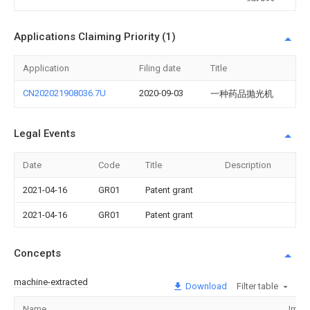
Applications Claiming Priority (1)
Application
Filing date
Title
CN202021908036.7U
2020-09-03
一种药品抛光机
Legal Events
Date
Code
Title
Description
2021-04-16
GR01
Patent grant
2021-04-16
GR01
Patent grant
Concepts
machine-extracted
Download
Filter table
Name
Imag