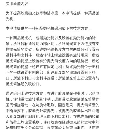
实用新型内容
为了提高胶囊抛光效率和洁净度，本申请提供一种药品抛
光机。
本申请提供的一种药品抛光机采用如下的技术方案：
一种药品抛光机，包括抛光筒以及设置在抛光筒内的转
轴，所述转轴通过动力部驱动，所述抛光筒下方连接有支
撑抛光筒的支架，所述抛光筒长度方向的两端分别设置有
进料斗和出料斗，所述转轴上螺旋设置有旋转毛刷；所述
抛光筒的筒壁上设置有沿抛光筒长度方向的螺旋板，所述
抛光筒的筒壁上还设置有固定毛刷；所述抛光筒位于出料
斗的一端设置有剔废部，所述剔废部的底部设置有下料
口，所述下料口与出料斗连通；所述抛光筒上还设置有与
抛光筒连通的吸粉口。
通过采用上述技术方案，在进行胶囊抛光作业时，启动电
机，转轴带动旋转毛刷转动，进而带动胶囊沿抛光筒壁作
圆周螺旋运动，在与旋转毛刷、固定毛刷、抛光筒筒壁的
不断摩擦下，胶囊壳外表抛光，被抛光的胶囊从出料斗进
入剔废部进行剔废处理后由下料口出料。在抛光筒的转轴
和筒壁上均设置毛刷，使得胶囊在经过抛光筒的过程中能
够得到更为充分的清理，表面药粉去除更加彻底，从而提