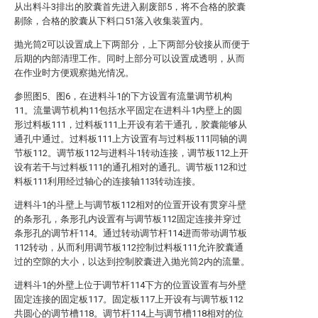
从出料斗3排出的胶囊首先进入剔废部5，将不合格的胶囊
剔除，合格的胶囊从下料口51落入收集装置内。
抛光筒2可以设置成上下两部分，上下两部分铰接从而便于
后期的内部清理工作。同时上部分可以设置成透明，从而
在作业时方便观察抛光情况。
参照图5、图6，在进料斗1的下方设置有流量调节机构
11。流量调节机构11包括水平固定在进料斗1内壁上的圆
形过料板111，过料板111上开设有若干通孔，胶囊能够从
通孔中通过。过料板111上方设置有与过料板111同轴的调
节板112。调节板112与进料斗1转动连接，调节板112上开
设有若干与过料板111的通孔相对的通孔。调节板112和过
料板111利用经过轴心的连接轴113转动连接。
进料斗1的斗壁上与调节板112相对的位置开设有贯穿斗壁
的条形孔，条形孔内设置有与调节板112固定连接并穿过
条形孔的调节杆114。通过转动调节杆114进而带动调节板
112转动，从而利用调节板112控制过料板111允许胶囊通
过的空隙的大小，以达到控制胶囊进入抛光筒2内的流量。
进料斗1的外壁上位于调节杆114下方的位置设置有与外壁
固定连接的固定板117。固定板117上开设有与调节板112
共圆心的调节槽118。调节杆114上与调节槽118相对的位