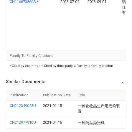
CN116673860A
*
2023-07-04
2023-09-01
瑞安
仕力
有限
Family To Family Citations
* Cited by examiner, † Cited by third party, ‡ Family to family citation
Similar Documents
Publication
Publication Date
Title
CN212349048U
2021-01-15
一种化妆品生产用磨粉装
置
CN212977910U
2021-04-16
一种药品抛光机