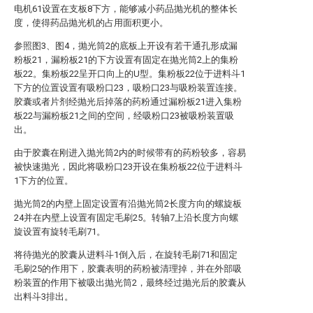
电机61设置在支板8下方，能够减小药品抛光机的整体长
度，使得药品抛光机的占用面积更小。
参照图3、图4，抛光筒2的底板上开设有若干通孔形成漏
粉板21，漏粉板21的下方设置有固定在抛光筒2上的集粉
板22。集粉板22呈开口向上的U型。集粉板22位于进料斗1
下方的位置设置有吸粉口23，吸粉口23与吸粉装置连接。
胶囊或者片剂经抛光后掉落的药粉通过漏粉板21进入集粉
板22与漏粉板21之间的空间，经吸粉口23被吸粉装置吸
出。
由于胶囊在刚进入抛光筒2内的时候带有的药粉较多，容易
被快速抛光，因此将吸粉口23开设在集粉板22位于进料斗
1下方的位置。
抛光筒2的内壁上固定设置有沿抛光筒2长度方向的螺旋板
24并在内壁上设置有固定毛刷25。转轴7上沿长度方向螺
旋设置有旋转毛刷71。
将待抛光的胶囊从进料斗1倒入后，在旋转毛刷71和固定
毛刷25的作用下，胶囊表明的药粉被清理掉，并在外部吸
粉装置的作用下被吸出抛光筒2，最终经过抛光后的胶囊从
出料斗3排出。