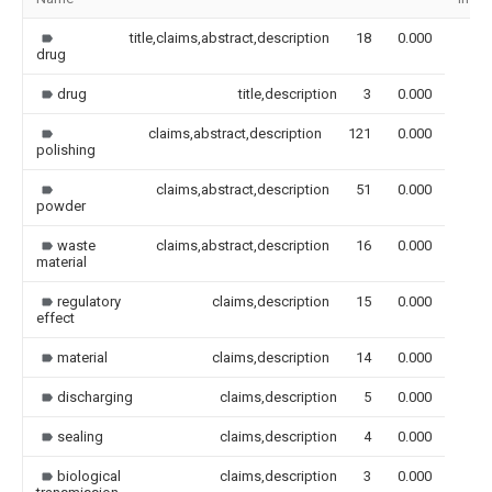
title,claims,abstract,description
18
0.000
drug
drug
title,description
3
0.000
claims,abstract,description
121
0.000
polishing
claims,abstract,description
51
0.000
powder
waste
claims,abstract,description
16
0.000
material
regulatory
claims,description
15
0.000
effect
material
claims,description
14
0.000
discharging
claims,description
5
0.000
sealing
claims,description
4
0.000
biological
claims,description
3
0.000