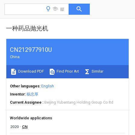
一种药品抛光机
CN212977910U
China
Download PDF
Find Prior Art
Similar
Other languages
English
Inventor
杨忠厚
Current Assignee
Beijing Yubentang Holding Group Co ltd
Worldwide applications
2020
CN