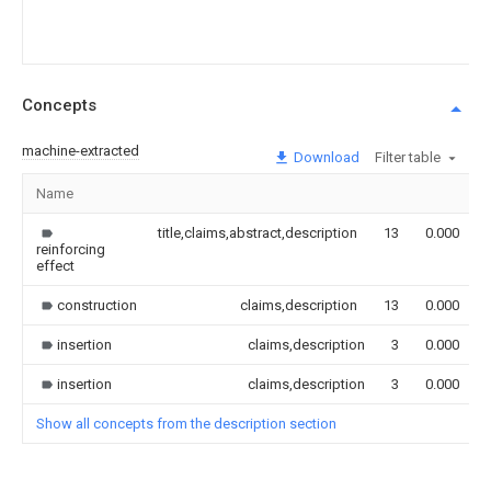
Concepts
machine-extracted
Download
Filter table
Name
title,claims,abstract,description
13
0.000
reinforcing
effect
construction
claims,description
13
0.000
insertion
claims,description
3
0.000
insertion
claims,description
3
0.000
Show all concepts from the description section