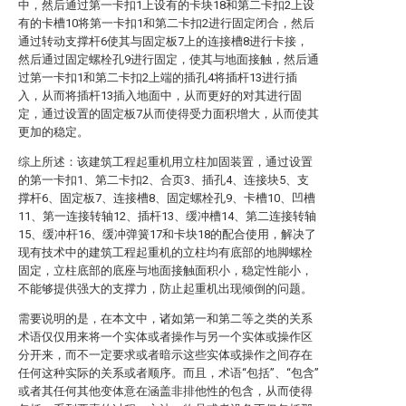
中，然后通过第一卡扣1上设有的卡块18和第二卡扣2上设
有的卡槽10将第一卡扣1和第二卡扣2进行固定闭合，然后
通过转动支撑杆6使其与固定板7上的连接槽8进行卡接，
然后通过固定螺栓孔9进行固定，使其与地面接触，然后通
过第一卡扣1和第二卡扣2上端的插孔4将插杆13进行插
入，从而将插杆13插入地面中，从而更好的对其进行固
定，通过设置的固定板7从而使得受力面积增大，从而使其
更加的稳定。
综上所述：该建筑工程起重机用立柱加固装置，通过设置
的第一卡扣1、第二卡扣2、合页3、插孔4、连接块5、支
撑杆6、固定板7、连接槽8、固定螺栓孔9、卡槽10、凹槽
11、第一连接转轴12、插杆13、缓冲槽14、第二连接转轴
15、缓冲杆16、缓冲弹簧17和卡块18的配合使用，解决了
现有技术中的建筑工程起重机的立柱均有底部的地脚螺栓
固定，立柱底部的底座与地面接触面积小，稳定性能小，
不能够提供强大的支撑力，防止起重机出现倾倒的问题。
需要说明的是，在本文中，诸如第一和第二等之类的关系
术语仅仅用来将一个实体或者操作与另一个实体或操作区
分开来，而不一定要求或者暗示这些实体或操作之间存在
任何这种实际的关系或者顺序。而且，术语“包括”、“包含”
或者其任何其他变体意在涵盖非排他性的包含，从而使得