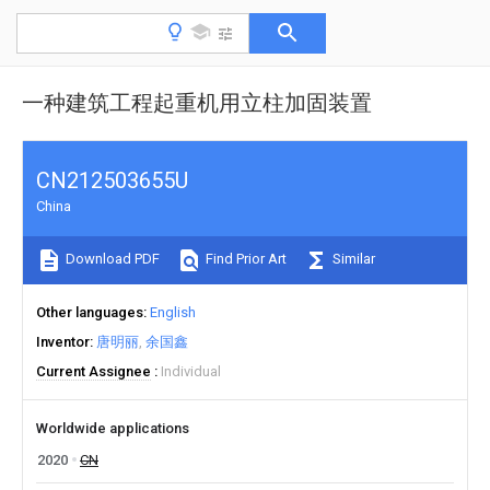
一种建筑工程起重机用立柱加固装置
CN212503655U
China
Download PDF
Find Prior Art
Similar
Other languages
English
Inventor
唐明丽
余国鑫
Current Assignee
Individual
Worldwide applications
2020
CN