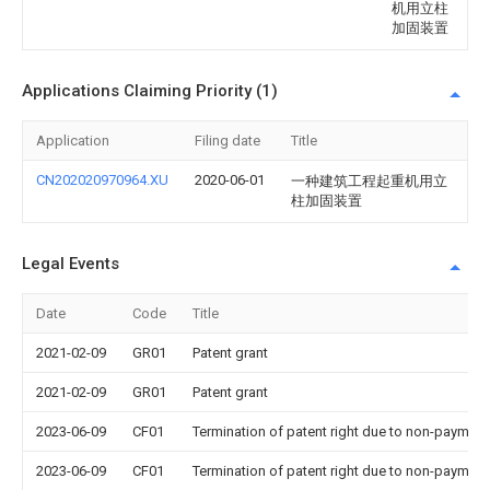
机用立柱
加固装置
Applications Claiming Priority (1)
Application
Filing date
Title
CN202020970964.XU
2020-06-01
一种建筑工程起重机用立
柱加固装置
Legal Events
Date
Code
Title
2021-02-09
GR01
Patent grant
2021-02-09
GR01
Patent grant
2023-06-09
CF01
Termination of patent right due to non-payment
2023-06-09
CF01
Termination of patent right due to non-payment