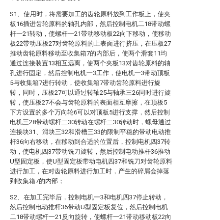
S1、使用时，将需要加工的齿轮原料放到工作板上，使夹
板16插进齿轮原料的轴孔内部，然后控制电机二18带动螺
杆一21转动，使螺杆一21带动移动板22向下移动，使移动
板22带动压板27对齿轮原料的上表面进行挤压，在压板27
推动齿轮原料移动至收集箱7的内部后，使两个滑套11均
通过连接装置13相互远离，使两个夹板13对齿轮原料的轴
孔进行固定，然后控制电机一3工作，使电机一3带动顶板
5与收集箱7进行转动，使收集箱7带动齿轮原料进行旋
转，同时，压板27可以通过转轴25与轴承三26同时进行旋
转，使压板27不会与齿轮原料的表面相互摩擦，在顶板5
下方设置的多个万向轮6可以对顶板5进行支撑，然后控制
电机三28带动螺杆二30转动在螺杆二30转动时，螺母通过
连接块31、滑块三32和滑槽三33的限制平稳的带动电动推
杆36向右移动，在移动到合适的位置后，控制电机四37转
动，使电机四37带动铣刀旋转，然后控制电动推杆36推动
U型固定板，使U型固定板带动电机四37和铣刀对齿轮原料
进行加工，在对齿轮原料进行加工时，产生的碎屑会掉落
到收集箱7的内部；
S2、在加工完毕后，控制电机一3和电机四37停止转动，
然后控制电动推杆36带动U型固定板复位，然后控制电机
二18带动螺杆一21反向旋转，使螺杆一21带动移动板22向