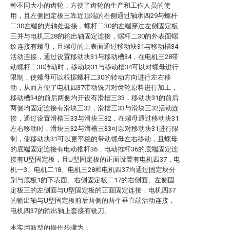
种不同大小的齿轮，方便了齿轮的生产和工作人员的使
用，且左侧固定板三靠近顶端的右侧通过轴承四29与螺杆
二30左端的光轴处套接，螺杆二30的左端穿过左侧固定板
三并与电机三28的输出轴固定连接，螺杆二30的外表面螺
纹连接有螺母，且螺母的上表面通过移动块31与移动槽34
活动连接，通过设置移动块31与移动槽34，在电机三28带
动螺杆二30转动时，移动块31与移动槽34可以对螺母进行
限制，使螺母可以根据螺杆二30的转动方向进行左右移
动，从而方便了电机四37带动铣刀对齿轮原料进行加工，
移动槽34的前后两侧均开设有滑槽三33，移动块31的前后
两侧均固定连接有滑块三32，滑槽三33与滑块三32活动连
接，通过设置滑槽三33与滑块三32，在螺母通过移动块31
左右移动时，滑块三32与滑槽三33可以对移动块31进行限
制，使移动块31可以更平稳的带动螺母左右移动，且螺母
的底端固定连接有电动推杆36，电动推杆36的底端固定连
接有U型固定板，且U型固定板的正面设置有电机四37，电
机一3、电机二18、电机三28和电机四37均通过固定块分
别与底板1的下表面、右侧固定板二17的右侧面、左侧固
定板三的左侧面与U型固定板的正面固定连接，电机四37
的输出轴与U型固定板前后两侧的两个垂直端活动连接，
电机四37的输出轴上套接有铣刀。
本实用新型的操作步骤为：