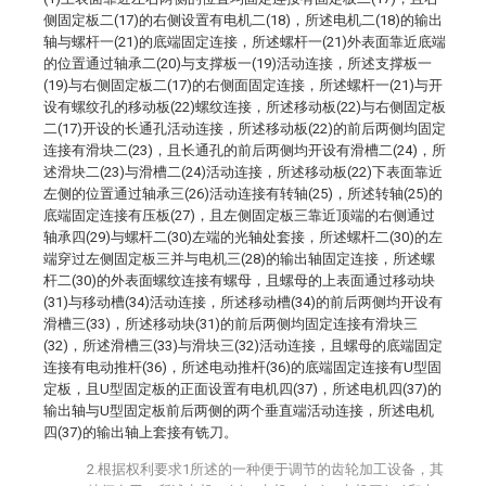
侧固定板二(17)的右侧设置有电机二(18)，所述电机二(18)的输出
轴与螺杆一(21)的底端固定连接，所述螺杆一(21)外表面靠近底端
的位置通过轴承二(20)与支撑板一(19)活动连接，所述支撑板一
(19)与右侧固定板二(17)的右侧面固定连接，所述螺杆一(21)与开
设有螺纹孔的移动板(22)螺纹连接，所述移动板(22)与右侧固定板
二(17)开设的长通孔活动连接，所述移动板(22)的前后两侧均固定
连接有滑块二(23)，且长通孔的前后两侧均开设有滑槽二(24)，所
述滑块二(23)与滑槽二(24)活动连接，所述移动板(22)下表面靠近
左侧的位置通过轴承三(26)活动连接有转轴(25)，所述转轴(25)的
底端固定连接有压板(27)，且左侧固定板三靠近顶端的右侧通过
轴承四(29)与螺杆二(30)左端的光轴处套接，所述螺杆二(30)的左
端穿过左侧固定板三并与电机三(28)的输出轴固定连接，所述螺
杆二(30)的外表面螺纹连接有螺母，且螺母的上表面通过移动块
(31)与移动槽(34)活动连接，所述移动槽(34)的前后两侧均开设有
滑槽三(33)，所述移动块(31)的前后两侧均固定连接有滑块三
(32)，所述滑槽三(33)与滑块三(32)活动连接，且螺母的底端固定
连接有电动推杆(36)，所述电动推杆(36)的底端固定连接有U型固
定板，且U型固定板的正面设置有电机四(37)，所述电机四(37)的
输出轴与U型固定板前后两侧的两个垂直端活动连接，所述电机
四(37)的输出轴上套接有铣刀。
2.根据权利要求1所述的一种便于调节的齿轮加工设备，其