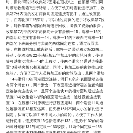
时，插块8可以将收集箱7固定在顶板5上，使顶板5可以同
时带动收集箱7进行转动，方便了铣刀对齿轮进行加工，收
集箱7外表面的左右两侧均固定连接有把手，通过设置把
手，在齿轮加工结束后，可以通过两侧的把手将收集箱7拉
出，对收集箱7内部的碎屑进行回收，降低了资源的浪费，
收集箱7内部的左右两侧均开设有滑槽一15，滑槽一15的
内部活动连接有滑块一14，滑块一14的下表面与滑槽一15
内部的下表面分别与弹簧的两端固定连接，通过设置弹
簧，在将原料加工成齿轮后，螺杆一21带动移动板22向上
移动，使移动板22带动压板27与加工好的齿轮分离，使弹
簧可以推动滑块一14向上移动，使两个滑套11通过连接装
置13带动夹板16相互靠近，同时，将加工好的齿轮推出收
集箱7，方便了工作人员将加工好的齿轮取出，且两个滑块
一14与滑杆10的两端固定连接，滑杆10的外表面活动连接
有两个滑套11，两个滑套11下表面靠近相背端的位置均固
定连接有连接块12，且两个连接块12的相对面均通过连接
装置13与收集箱7内部的底面活动连接，通过设置连接装
置13，在压板27对原料进行挤压固定时，两个滑套11均通
过连接装置13相互远离，使夹板16对不同大小的轴孔进行
固定，从而可以加工出不同大小的齿轮，方便了工作人员
进行使用，连接装置13包括连接杆132，连接杆132的两端
均通过销轴131与固定板一133铰接，且两个固定板一133
分别与连接块12的侧面与收集箱7的底面固定连接，滑套