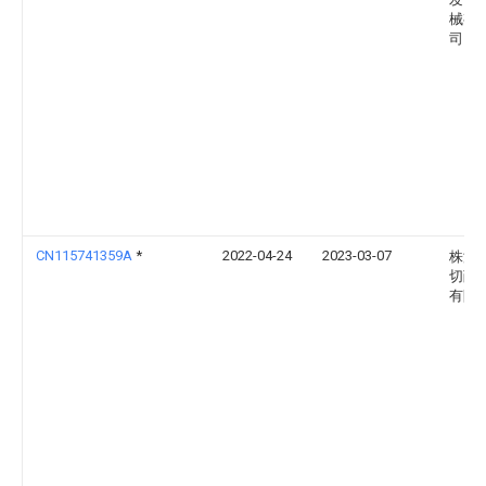
械有
司
CN115741359A
*
2022-04-24
2023-03-07
株洲
切削
有限