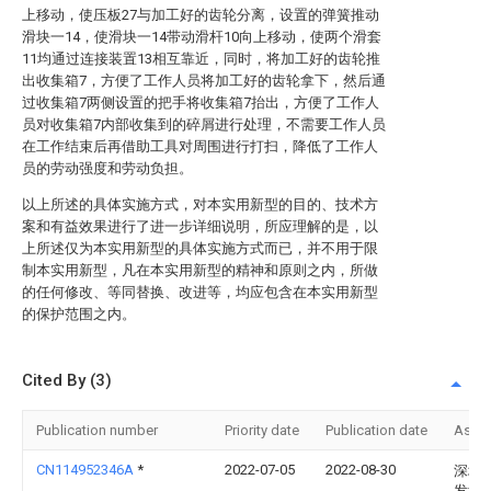
上移动，使压板27与加工好的齿轮分离，设置的弹簧推动
滑块一14，使滑块一14带动滑杆10向上移动，使两个滑套
11均通过连接装置13相互靠近，同时，将加工好的齿轮推
出收集箱7，方便了工作人员将加工好的齿轮拿下，然后通
过收集箱7两侧设置的把手将收集箱7抬出，方便了工作人
员对收集箱7内部收集到的碎屑进行处理，不需要工作人员
在工作结束后再借助工具对周围进行打扫，降低了工作人
员的劳动强度和劳动负担。
以上所述的具体实施方式，对本实用新型的目的、技术方
案和有益效果进行了进一步详细说明，所应理解的是，以
上所述仅为本实用新型的具体实施方式而已，并不用于限
制本实用新型，凡在本实用新型的精神和原则之内，所做
的任何修改、等同替换、改进等，均应包含在本实用新型
的保护范围之内。
Cited By (3)
Publication number
Priority date
Publication date
Assi
CN114952346A
*
2022-07-05
2022-08-30
深圳
发齿