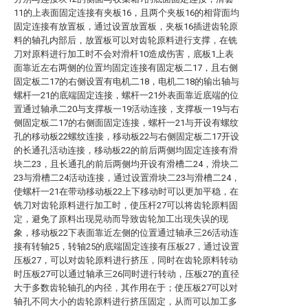
11的上表面固定连接有夹板16，且两个夹板16的相背面均
固定连接有放置板，通过设置放置板，夹板16插进齿轮原
料的轴孔内部后，放置板可以对齿轮原料进行支撑，在铣
刀对原料进行加工时不会对滑杆10造成伤害，底板1上表
面靠近左右两侧的位置均固定连接有固定板二17，且右侧
固定板二17的右侧设置有电机二18，电机二18的输出轴与
螺杆一21的底端固定连接，螺杆一21外表面靠近底端的位
置通过轴承二20与支撑板一19活动连接，支撑板一19与右
侧固定板二17的右侧面固定连接，螺杆一21与开设有螺纹
孔的移动板22螺纹连接，移动板22与右侧固定板二17开设
的长通孔活动连接，移动板22的前后两侧均固定连接有滑
块二23，且长通孔的前后两侧均开设有滑槽二24，滑块二
23与滑槽二24活动连接，通过设置滑块二23与滑槽二24，
使螺杆一21在带动移动板22上下移动时可以更加平稳，在
铣刀对齿轮原料进行加工时，使压杆27可以将齿轮原料固
定，避免了原料出现晃动而导致齿轮加工出现失误的现
象，移动板22下表面靠近左侧的位置通过轴承三26活动连
接有转轴25，转轴25的底端固定连接有压板27，通过设置
压板27，可以对齿轮原料进行挤压，同时在齿轮原料转动
时压板27可以通过轴承三26同时进行转动，压板27的直径
大于多数齿轮轴孔的内径，其作用在于；使压板27可以对
轴孔不同大小的齿轮原料进行挤压固定，从而可以加工多