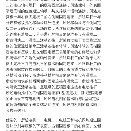
二的输出轴与螺杆一的底端固定连接，所述螺杆一外表面
靠近底端的位置通过轴承二与支撑板一活动连接，所述支
撑板一与右侧固定板二的右侧面固定连接，所述螺杆一与
开设有螺纹孔的移动板螺纹连接，所述移动板与右侧固定
板二开设的长通孔活动连接，所述移动板的前后两侧均固
定连接有滑块二，且长通孔的前后两侧均开设有滑槽二，
所述滑块二与滑槽二活动连接，所述移动板下表面靠近左
侧的位置通过轴承三活动连接有转轴，所述转轴的底端固
定连接有压板，且左侧固定板三靠近顶端的右侧通过轴承
四与螺杆二左端的光轴处套接，所述螺杆二的左端穿过左
侧固定板三并与电机三的输出轴固定连接，所述螺杆二的
外表面螺纹连接有螺母，且螺母的上表面通过移动块与移
动槽活动连接，所述移动槽的前后两侧均开设有滑槽三，
所述移动块的前后两侧均固定连接有滑块三，所述滑槽三
与滑块三活动连接，且螺母的底端固定连接有电动推杆，
所述电动推杆的底端固定连接有U型固定板，且U型固定板
的正面设置有电机四，所述电机四的输出轴与U型固定板
前后两侧的两个垂直端活动连接，所述电机四的输出轴上
套接有铣刀。
优选的，所述电机一、电机二、电机三和电机四均通过固
定块分别与底板的下表面、右侧固定板二的右侧面、左侧