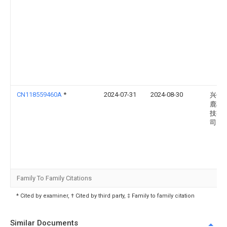
CN118559460A
*
2024-07-31
2024-08-30
兴化
鹿机
技有
司
Family To Family Citations
* Cited by examiner, † Cited by third party, ‡ Family to family citation
Similar Documents