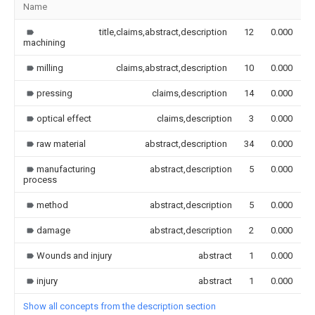
Name
I
title,claims,abstract,description
12
0.000
machining
milling
claims,abstract,description
10
0.000
pressing
claims,description
14
0.000
optical effect
claims,description
3
0.000
raw material
abstract,description
34
0.000
manufacturing
abstract,description
5
0.000
process
method
abstract,description
5
0.000
damage
abstract,description
2
0.000
Wounds and injury
abstract
1
0.000
injury
abstract
1
0.000
Show all concepts from the description section