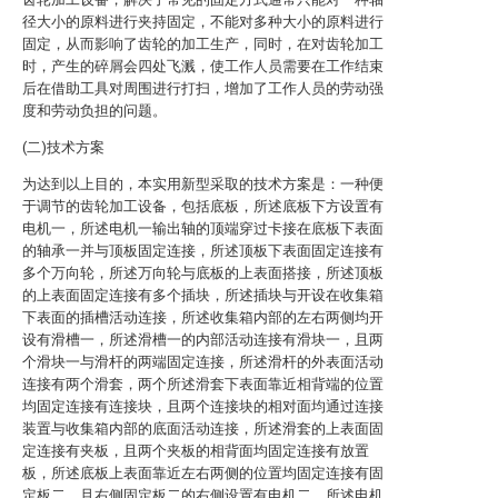
径大小的原料进行夹持固定，不能对多种大小的原料进行
固定，从而影响了齿轮的加工生产，同时，在对齿轮加工
时，产生的碎屑会四处飞溅，使工作人员需要在工作结束
后在借助工具对周围进行打扫，增加了工作人员的劳动强
度和劳动负担的问题。
(二)技术方案
为达到以上目的，本实用新型采取的技术方案是：一种便
于调节的齿轮加工设备，包括底板，所述底板下方设置有
电机一，所述电机一输出轴的顶端穿过卡接在底板下表面
的轴承一并与顶板固定连接，所述顶板下表面固定连接有
多个万向轮，所述万向轮与底板的上表面搭接，所述顶板
的上表面固定连接有多个插块，所述插块与开设在收集箱
下表面的插槽活动连接，所述收集箱内部的左右两侧均开
设有滑槽一，所述滑槽一的内部活动连接有滑块一，且两
个滑块一与滑杆的两端固定连接，所述滑杆的外表面活动
连接有两个滑套，两个所述滑套下表面靠近相背端的位置
均固定连接有连接块，且两个连接块的相对面均通过连接
装置与收集箱内部的底面活动连接，所述滑套的上表面固
定连接有夹板，且两个夹板的相背面均固定连接有放置
板，所述底板上表面靠近左右两侧的位置均固定连接有固
定板二，且右侧固定板二的右侧设置有电机二，所述电机