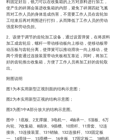
料固定好后，铣刀可以在收集箱的上方对原料进行加工，
使产生的碎屑会落进收集箱的内部，避免了碎屑四处飞溅
而对工作人员的身体造成伤害，不需要工作人员在齿轮加
工结束后再对周围进行打扫，从而降低了工作人员的劳动
强度和劳动负担。
2、该便于调节的齿轮加工设备，通过设置弹簧，在将原料
加工成齿轮后，螺杆一带动移动板向上移动，使移动板带
动压板与齿轮分离，使弹簧可以推动滑块一向上移动，使
两个滑套通过连接装置带动夹板相互靠近，同时，将加工
好的齿轮推出收集箱，方便了工作人员将加工好的齿轮取
出。
附图说明
图1为本实用新型正视剖面的结构示意图；
图2为本实用新型正视的结构示意图；
图3为图1中A部分放大的结构示意图。
图中：1底板、2支撑腿、3电机一、4轴承一、5顶板、6万
向轮、7收集箱、8插块、9插槽、10滑杆、11滑套、12连
接块、13连接装置、131销轴、132连接杆、133固定板
一、14滑块一、15滑槽一、16夹板、17固定板二、18电机