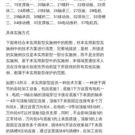
二、19支撑板一、20轴承二、21螺杆一、22移动板、23滑
块二、24滑槽二、25转轴、26轴承三、27压板、28电机
三、29轴承四、30螺杆二、31移动块、32滑块三、33滑槽
三、34移动槽、35支撑板二、36电动推杆、37电机四。
具体实施方式
下面将结合本实用新型实施例中的附图，对本实用新型实
施例中的技术方案进行清楚、完整地描述，显然，所描述
的实施例仅仅是本实用新型一部分实施例，而不是全部的
实施例。基于本实用新型中的实施例，本领域普通技术人
员在没有做出创造性劳动前提下所获得的所有其他实施
例，都属于本实用新型保护的范围。
如图1-3所示，本实用新型提供一种技术方案：一种便于调
节的齿轮加工设备，包括底板1，底板1下方设置有电机一
3，电机一3输出轴的顶端穿过卡接在底板1下表面的轴承
一4并与顶板5固定连接，顶板5下表面固定连接有多个万
向轮6，通过设置万向轮6，在电机一3带动顶板5转动时，
万向轮6可以对顶板5提供支撑，同时，不会影响顶板5的
正常转动，万向轮6与底板1的上表面搭接，顶板5的上表
面固定连接有多个插块8，插块8与开设在收集箱7下表面
的插槽9活动连接，通过设置插块8与插槽9，在加工齿轮