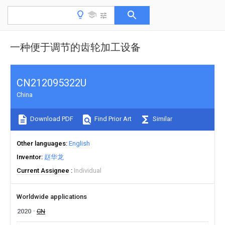
一种便于调节的齿轮加工设备
CN212095322U
China
Download PDF
Find Prior Art
Similar
Other languages
English
Inventor
赵华龙
Current Assignee
Individual
Worldwide applications
2020
CN