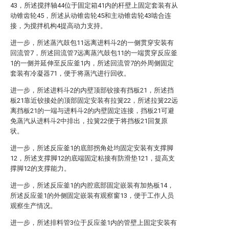
43，所述搅拌轴44位于固定箱41内的杆壁上固定套装有从
动锥齿轮45，所述从动锥齿轮45和主动锥齿轮43啮合连
接，为搅拌机构4提高动力支持。
进一步，所述蒸汽鼓包11远离进料斗2的一侧贯穿安装有
回流管7，所述回流管7远离蒸汽鼓包11的一端贯穿反应釜
1的一侧并延伸至反应釜1内，所述回流管7的外周侧固定
套装有冷凝器71，便于将蒸汽进行回收。
进一步，所述进料斗2的内壁顶部铰接有挡板21，所述挡
板21靠近铰接处的顶部固定安装有拉簧22，所述拉簧22远
离挡板21的一端与进料斗2的内壁固定连接，挡板21可避
免蒸汽从进料斗2中排出，拉簧22便于将挡板21回复原
状。
进一步，所述反应釜1的底部拐角处均固定安装有支撑脚
12，所述支撑脚12的底端固定粘接有防滑垫121，提高支
撑脚12的支撑能力。
进一步，所述反应釜1的内腔底部固定嵌装有加热板14，
所述反应釜1的外侧固定嵌装有观察窗13，便于工作人员
观察生产情况。
进一步，所述排料管3位于反应釜1内的管壁上固定安装有