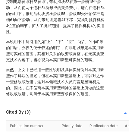
控制电动伸缩杆53伸缩，带动滑块52在第一滑槽15中滑
动，从而使两个连杆54所形成的夹角变小，进而在连杆54
的作用下，推动活动块挤压滑板55，滑板55受压沿第三滑
槽61向下滑动，从而带动固定箱41下移，完成对搅拌机构
4位置的调节，扩大了搅拌范围，提高了搅拌机构4的实用
性。
本说明书中所引用的如“上”、“下”、“左”、“右”、“中间”等
的用语，亦仅为便于叙述的明了，而非用以限定本实用新
型可实施的范围，其相对关系的改变或调整，在无实质变
更技术内容下，当亦视为本实用新型可实施的范畴。
虽然，上文中已经用一般性说明及具体实施例对本实用新
型作了详尽的描述，但在本实用新型基础上，可以对之作
一些修改或改进，这对本领域技术人员而言是显而易见
的。因此，在不偏离本实用新型精神的基础上所做的这些
修改或改进，均属于本实用新型要求保护的范围。
Cited By (3)
Publication number
Priority date
Publication date
Assi