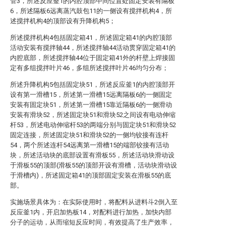
管3，所述反应釜1的内腔顶部中间位置处固定安装有隔板
6，所述隔板6远离蒸汽鼓包11的一侧设有搅拌机构4，所
述搅拌机构4的顶部设有升降机构5；
所述搅拌机构4包括固定箱41，所述固定箱41的内腔顶部
活动安装有搅拌轴44，所述搅拌轴44活动贯穿固定箱41的
内腔底部，所述搅拌轴44位于固定箱41外的杆壁上焊接固
定有多组搅拌叶片46，多组所述搅拌叶片46均匀分布；
所述升降机构5包括固定块51，所述反应釜1的内腔顶部开
设有第一滑槽15，所述第一滑槽15远离隔板6的一侧固定
安装有固定块51，所述第一滑槽15靠近隔板6的一侧滑动
安装有滑块52，所述固定块51和滑块52之间设有电动伸缩
杆53，所述电动伸缩杆53的两端分别与固定块51和滑块52
固定连接，所述固定块51和滑块52的一侧均铰接有连杆
54，两个所述连杆54远离第一滑槽15的端部铰接有活动
块，所述活动块的底部设置有滑板55，所述活动块滑动设
于滑板55的顶部(滑板55的顶部开设有滑槽，活动块滑动设
于滑槽内)，所述固定箱41的顶部固定安装在滑板55的底
部。
实施场景具体为：在实际使用时，将配料从进料斗2倒入至
反应釜1内，开启加热板14，对配料进行加热，加快内部
分子的运动，从而缩短反应时间，有效提高了生产效率，