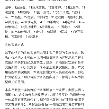
图中：1反应釜、11蒸汽鼓包、12支撑脚、121防滑垫、13
观察窗、14加热板、15第一滑槽、16第二滑槽、2进料
斗、21挡板、22拉簧、3排料管、31过滤网、4搅拌机构、
41固定箱、42驱动电机、43主动锥齿轮、44搅拌轴、45从
动锥齿轮、46搅拌叶片、5升降机构、51固定块、52滑
块、53电动伸缩杆、54连杆、55滑板、6隔板、61第三滑
槽、7回流管、71冷凝器。
具体实施方式
以下由特定的具体实施例说明本实用新型的实施方式，熟
悉此技术的人士可由本说明书所揭露的内容轻易地了解本
实用新型的其他优点及功效，显然，所描述的实施例是本
实用新型一部分实施例，而不是全部的实施例。基于本实
用新型中的实施例，本领域普通技术人员在没有做出创造
性劳动前提下所获得的所有其他实施例，都属于本实用新
型保护的范围。
本实用新型一实施例的污水阻垢剂生产装置，参照说明书
附图1-5，该实施例包括反应釜1，所述反应釜1的顶部一侧
一体成型有蒸汽鼓包11，所述蒸汽鼓包11的顶部外侧贯穿
安装有进料斗2，所述反应釜1的一侧底部贯穿安装有排料