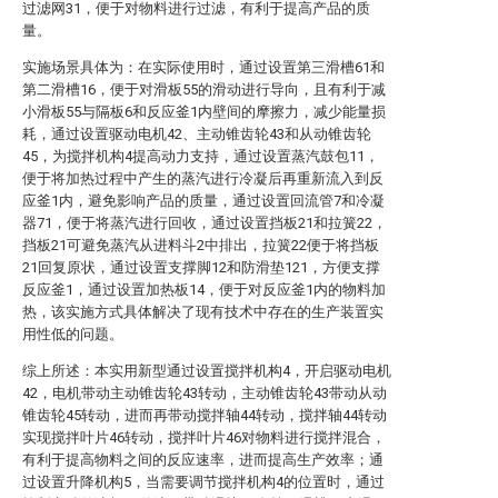
过滤网31，便于对物料进行过滤，有利于提高产品的质
量。
实施场景具体为：在实际使用时，通过设置第三滑槽61和
第二滑槽16，便于对滑板55的滑动进行导向，且有利于减
小滑板55与隔板6和反应釜1内壁间的摩擦力，减少能量损
耗，通过设置驱动电机42、主动锥齿轮43和从动锥齿轮
45，为搅拌机构4提高动力支持，通过设置蒸汽鼓包11，
便于将加热过程中产生的蒸汽进行冷凝后再重新流入到反
应釜1内，避免影响产品的质量，通过设置回流管7和冷凝
器71，便于将蒸汽进行回收，通过设置挡板21和拉簧22，
挡板21可避免蒸汽从进料斗2中排出，拉簧22便于将挡板
21回复原状，通过设置支撑脚12和防滑垫121，方便支撑
反应釜1，通过设置加热板14，便于对反应釜1内的物料加
热，该实施方式具体解决了现有技术中存在的生产装置实
用性低的问题。
综上所述：本实用新型通过设置搅拌机构4，开启驱动电机
42，电机带动主动锥齿轮43转动，主动锥齿轮43带动从动
锥齿轮45转动，进而再带动搅拌轴44转动，搅拌轴44转动
实现搅拌叶片46转动，搅拌叶片46对物料进行搅拌混合，
有利于提高物料之间的反应速率，进而提高生产效率；通
过设置升降机构5，当需要调节搅拌机构4的位置时，通过