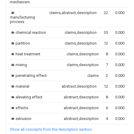
mechanism
claims,abstract,description
22
0.000
manufacturing
process
chemical reaction
claims,description
35
0.000
partition
claims,description
12
0.000
heat treatment
claims,description
8
0.000
mixing
claims,description
7
0.000
penetrating effect
claims
2
0.000
material
abstract,description
12
0.000
elevating effect
abstract,description
8
0.000
effects
abstract,description
6
0.000
extrusion
abstract,description
4
0.000
Show all concepts from the description section