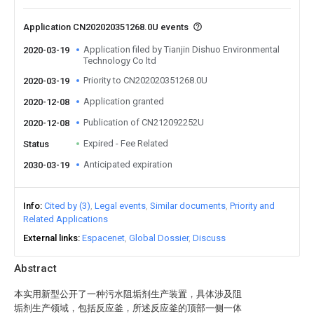
Application CN202020351268.0U events
Application filed by Tianjin Dishuo Environmental
2020-03-19
Technology Co ltd
Priority to CN202020351268.0U
2020-03-19
Application granted
2020-12-08
Publication of CN212092252U
2020-12-08
Expired - Fee Related
Status
Anticipated expiration
2030-03-19
Info
Cited by (3)
Legal events
Similar documents
Priority and
Related Applications
External links
Espacenet
Global Dossier
Discuss
Abstract
本实用新型公开了一种污水阻垢剂生产装置，具体涉及阻
垢剂生产领域，包括反应釜，所述反应釜的顶部一侧一体