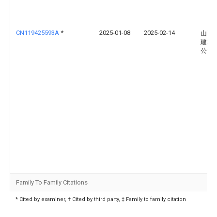
CN119425593A
*
2025-01-08
2025-02-14
山西
建材
公司
Family To Family Citations
* Cited by examiner, † Cited by third party, ‡ Family to family citation