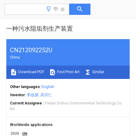
一种污水阻垢剂生产装置
CN212092252U
China
Download PDF
Find Prior Art
Similar
Other languages
English
Inventor
李战朋
高宗仁
Current Assignee
Tianjin Dishuo Environmental Technology Co
ltd
Worldwide applications
2020
CN