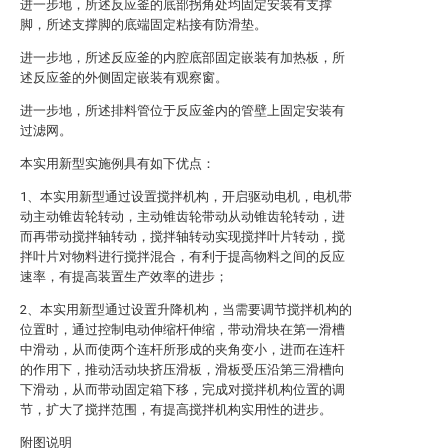
进一步地，所述反应釜的底部拐角处均固定安装有支撑
脚，所述支撑脚的底端固定粘接有防滑垫。
进一步地，所述反应釜的内腔底部固定嵌装有加热板，所
述反应釜的外侧固定嵌装有观察窗。
进一步地，所述排料管位于反应釜内的管壁上固定安装有
过滤网。
本实用新型实施例具有如下优点：
1、本实用新型通过设置搅拌机构，开启驱动电机，电机带
动主动锥齿轮转动，主动锥齿轮带动从动锥齿轮转动，进
而再带动搅拌轴转动，搅拌轴转动实现搅拌叶片转动，搅
拌叶片对物料进行搅拌混合，有利于提高物料之间的反应
速率，有提高装置生产效率的进步；
2、本实用新型通过设置升降机构，当需要调节搅拌机构的
位置时，通过控制电动伸缩杆伸缩，带动滑块在第一滑槽
中滑动，从而使两个连杆所形成的夹角变小，进而在连杆
的作用下，推动活动块挤压滑板，滑板受压沿第三滑槽向
下滑动，从而带动固定箱下移，完成对搅拌机构位置的调
节，扩大了搅拌范围，有提高搅拌机构实用性的进步。
附图说明