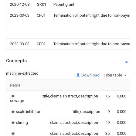
2020-12-08
GR01
Patent grant
2023-03-03
CF01
Termination of patent right due to non-payment
2023-03-03
CF01
Termination of patent right due to non-payment
Concepts
machine-extracted
Download
Filter table
Name
I
title,claims,abstract,description
15
0.000
sewage
scale inhibitor
title,description
9
0.000
stirring
claims,abstract,description
49
0.000
claims,abstract,description
35
0.000