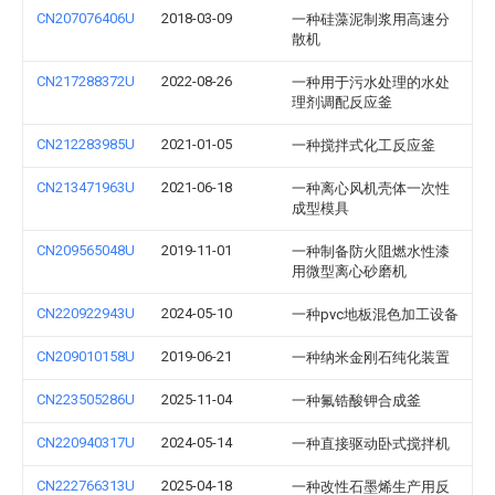
CN207076406U
2018-03-09
一种硅藻泥制浆用高速分
散机
CN217288372U
2022-08-26
一种用于污水处理的水处
理剂调配反应釜
CN212283985U
2021-01-05
一种搅拌式化工反应釜
CN213471963U
2021-06-18
一种离心风机壳体一次性
成型模具
CN209565048U
2019-11-01
一种制备防火阻燃水性漆
用微型离心砂磨机
CN220922943U
2024-05-10
一种pvc地板混色加工设备
CN209010158U
2019-06-21
一种纳米金刚石纯化装置
CN223505286U
2025-11-04
一种氟锆酸钾合成釜
CN220940317U
2024-05-14
一种直接驱动卧式搅拌机
CN222766313U
2025-04-18
一种改性石墨烯生产用反