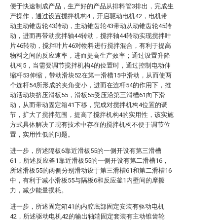
便于快速制成产品，生产好的产品从排料管3排出，完成生
产操作，通过设置搅拌机构4，开启驱动电机42，电机带
动主动锥齿轮43转动，主动锥齿轮43带动从动锥齿轮45转
动，进而再带动搅拌轴44转动，搅拌轴44转动实现搅拌叶
片46转动，搅拌叶片46对物料进行搅拌混合，有利于提高
物料之间的反应速率，进而提高生产效率；通过设置升降
机构5，当需要调节搅拌机构4的位置时，通过控制电动伸
缩杆53伸缩，带动滑块52在第一滑槽15中滑动，从而使两
个连杆54所形成的夹角变小，进而在连杆54的作用下，推
动活动块挤压滑板55，滑板55受压沿第三滑槽61向下滑
动，从而带动固定箱41下移，完成对搅拌机构4位置的调
节，扩大了搅拌范围，提高了搅拌机构4的实用性，该实施
方式具体解决了现有技术中存在的搅拌机构不便于调节位
置，实用性低的问题。
进一步，所述隔板6靠近滑板55的一侧开设有第三滑槽
61，所述反应釜1靠近滑板55的一侧开设有第二滑槽16，
所述滑板55的两侧分别滑动设于第三滑槽61和第二滑槽16
中，有利于减小滑板55与隔板6和反应釜1内壁间的摩擦
力，减少能量损耗。
进一步，所述固定箱41的内腔底部固定安装有驱动电机
42，所述驱动电机42的输出轴端固定套装有主动锥齿轮