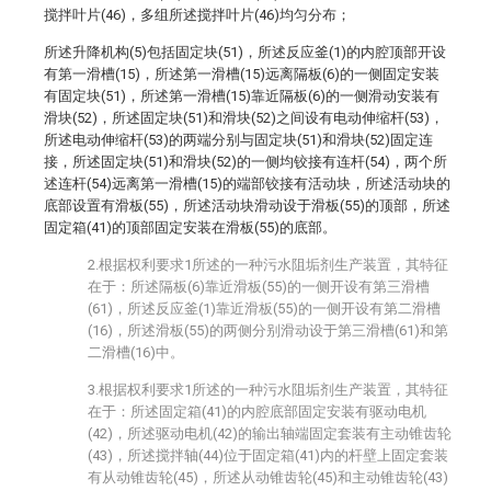
搅拌叶片(46)，多组所述搅拌叶片(46)均匀分布；
所述升降机构(5)包括固定块(51)，所述反应釜(1)的内腔顶部开设
有第一滑槽(15)，所述第一滑槽(15)远离隔板(6)的一侧固定安装
有固定块(51)，所述第一滑槽(15)靠近隔板(6)的一侧滑动安装有
滑块(52)，所述固定块(51)和滑块(52)之间设有电动伸缩杆(53)，
所述电动伸缩杆(53)的两端分别与固定块(51)和滑块(52)固定连
接，所述固定块(51)和滑块(52)的一侧均铰接有连杆(54)，两个所
述连杆(54)远离第一滑槽(15)的端部铰接有活动块，所述活动块的
底部设置有滑板(55)，所述活动块滑动设于滑板(55)的顶部，所述
固定箱(41)的顶部固定安装在滑板(55)的底部。
2.根据权利要求1所述的一种污水阻垢剂生产装置，其特征
在于：所述隔板(6)靠近滑板(55)的一侧开设有第三滑槽
(61)，所述反应釜(1)靠近滑板(55)的一侧开设有第二滑槽
(16)，所述滑板(55)的两侧分别滑动设于第三滑槽(61)和第
二滑槽(16)中。
3.根据权利要求1所述的一种污水阻垢剂生产装置，其特征
在于：所述固定箱(41)的内腔底部固定安装有驱动电机
(42)，所述驱动电机(42)的输出轴端固定套装有主动锥齿轮
(43)，所述搅拌轴(44)位于固定箱(41)内的杆壁上固定套装
有从动锥齿轮(45)，所述从动锥齿轮(45)和主动锥齿轮(43)