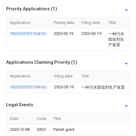
Priority Applications (1)
Application
Priority date
Filing date
Title
CN202020351268.0U
2020-03-19
2020-03-19
一种污水
阻垢剂生
产装置
Applications Claiming Priority (1)
Application
Filing date
Title
CN202020351268.0U
2020-03-19
一种污水阻垢剂生产装置
Legal Events
Date
Code
Title
2020-12-08
GR01
Patent grant