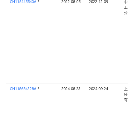
CN115445540A
*
2022-08-05
2022-12-09
中国
工程
公司
CN118684328A
*
2024-08-23
2024-09-24
上海
环保
有限