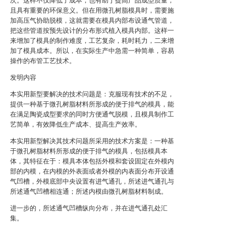
次。这样不仅降低了成本，也有助于提高产品成型质量，
且具有重要的环保意义。但在用微孔树脂模具时，需要施
加高压气协助脱模，这就需要在模具内部布设通气管道，
把这些管道按预先设计的分布形式植入模具内部。这样一
来增加了模具的制作难度，工艺复杂，耗时耗力，二来增
加了模具成本。所以，在实际生产中急需一种简单，容易
操作的布管工艺技术。
发明内容
本实用新型要解决的技术问题是：克服现有技术的不足，
提供一种基于微孔树脂材料所形成的便于排气的模具，能
在满足陶瓷成型要求的同时方便通气脱模，且模具制作工
艺简单，有效降低生产成本、提高生产效率。
本实用新型解决其技术问题所采用的技术方案是：一种基
于微孔树脂材料所形成的便于排气的模具，包括模具本
体，其特征在于：模具本体包括外模和套设固定在外模内
部的内模，在内模的外表面或者外模的内表面分布开设通
气凹槽，外模底部中央设置有进气通孔，所述进气通孔与
所述通气凹槽相连通；所述内模由微孔树脂材料制成。
进一步的，所述通气凹槽纵向分布，并在进气通孔处汇
集。