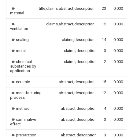
title,claims,abstract,description
23
0.000
material
claims,abstract,description
15
0.000
ventilation
sealing
claims,description
14
0.000
metal
claims,description
3
0.000
chemical
claims,description
2
0.000
substances by
application
ceramic
abstract,description
15
0.000
manufacturing
abstract,description
12
0.000
process
method
abstract,description
4
0.000
carminative
abstract,description
3
0.000
effect
preparation
abstract,description
3
0.000