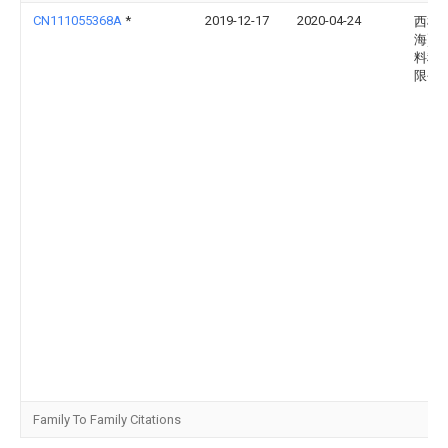
CN111055368A
*
2019-12-17
2020-04-24
西根(
海)新
料科
限公
Family To Family Citations