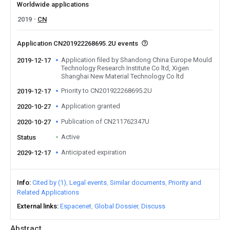
Worldwide applications
2019
CN
Application CN201922268695.2U events
Application filed by Shandong China Europe Mould
2019-12-17
Technology Research Institute Co ltd, Xigen
Shanghai New Material Technology Co ltd
Priority to CN201922268695.2U
2019-12-17
Application granted
2020-10-27
Publication of CN211762347U
2020-10-27
Active
Status
Anticipated expiration
2029-12-17
Info
Cited by (1)
Legal events
Similar documents
Priority and
Related Applications
External links
Espacenet
Global Dossier
Discuss
Abstract