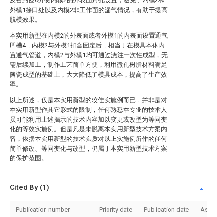
及密封圈6外侧内模2的外表面封孔设置，避免了内模2和
外模1接口处以及内模2非工作面的漏气情况，有助于提高
脱模效果。
本实用新型在内模2的外表面或者外模1的内表面设置通气
凹槽4，内模2与外模1扣合固定后，相当于在模具本体内
置通气管道，内模2与外模1均可通过浇注一次性成型，无
需后续加工，制作工艺简单方便，利用微孔树脂材料满足
陶瓷成型的基础上，大大降低了模具成本，提高了生产效
率。
以上所述，仅是本实用新型的较佳实施例而已，并非是对
本实用新型作其它形式的限制，任何熟悉本专业的技术人
员可能利用上述揭示的技术内容加以变更或改型为等同变
化的等效实施例。但是凡是未脱离本实用新型技术方案内
容，依据本实用新型的技术实质对以上实施例所作的任何
简单修改、等同变化与改型，仍属于本实用新型技术方案
的保护范围。
Cited By (1)
Publication number
Priority date
Publication date
Assi