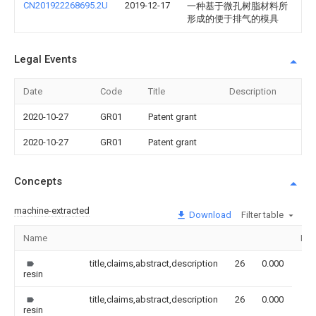
CN201922268695.2U
2019-12-17
一种基于微孔树脂材料所
形成的便于排气的模具
Legal Events
Date
Code
Title
Description
2020-10-27
GR01
Patent grant
2020-10-27
GR01
Patent grant
Concepts
machine-extracted
Download
Filter table
Name
Ima
title,claims,abstract,description
26
0.000
resin
title,claims,abstract,description
26
0.000
resin