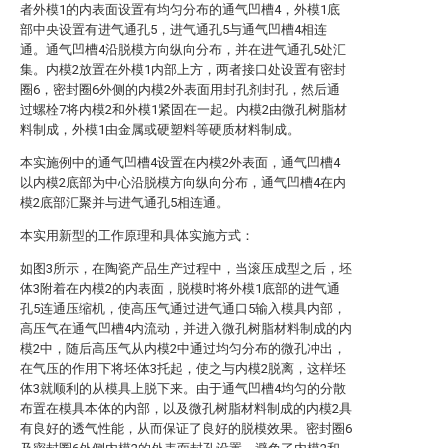
者外模1的内表面设置有均匀分布的通气凹槽4，外模1底
部中央设置有进气通孔5，进气通孔5与通气凹槽4相连
通。通气凹槽4沿脱模方向纵向分布，并在进气通孔5处汇
集。内模2放置在外模1内部上方，两者接口处设置有密封
圈6，密封圈6外侧的内模2外表面用封孔剂封孔，然后通
过螺栓7将内模2和外模1紧固在一起。内模2由微孔树脂材
料制成，外模1由金属或硬塑料等硬质材料制成。
本实施例中的通气凹槽4设置在内模2外表面，通气凹槽4
以内模2底部为中心沿脱模方向纵向分布，通气凹槽4在内
模2底部汇聚并与进气通孔5相连通。
本实用新型的工作原理和具体实施方式：
如图3所示，在陶瓷产品生产过程中，当滚压成型之后，坯
体3附着在内模2的内表面，脱模时将外模1底部的进气通
孔5连通压缩机，使高压气通过进气通口5输入模具内部，
高压气在通气凹槽4内流动，并进入微孔树脂材料制成的内
模2中，随后高压气从内模2中通过均匀分布的微孔冲出，
在气压的作用下将坯体3托起，使之与内模2脱离，这样坯
体3就顺利的从模具上脱下来。由于通气凹槽4均匀的分散
布置在模具本体的内部，以及微孔树脂材料制成的内模2具
有良好的透气性能，从而保证了良好的脱模效果。密封圈6