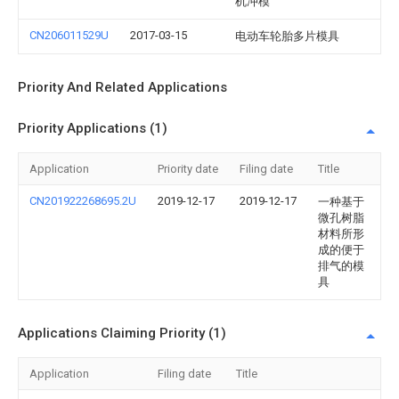
机冲模
CN206011529U
2017-03-15
电动车轮胎多片模具
Priority And Related Applications
Priority Applications (1)
Application
Priority date
Filing date
Title
CN201922268695.2U
2019-12-17
2019-12-17
一种基于
微孔树脂
材料所形
成的便于
排气的模
具
Applications Claiming Priority (1)
Application
Filing date
Title