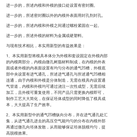
进一步的，所述内模和外模的接口处设置有密封圈。
进一步的，所述密封圈以外的内模外表面用封孔剂封孔。
进一步的，所述内模和外模之间通过螺栓紧固在一起。
进一步的，所述外模的材料为金属或硬塑料。
与现有技术相比，本实用新型的有益效果是：
1、本实用新型将模具本体分为外模和套设固定在外模内部
的内模两部分，内模由微孔树脂材料制成，在内模的外表
面或者外模的内表面设置有均匀分布的通气凹槽，外模底
部中央设置有进气通孔，所述进气通孔与所述通气凹槽相
连通，由于内模和外模是分体制造，无需在模具内设置通
气管道，内模和外模均可通过浇注一次性成型，无需后续
加工，且外模可重复使用，不同产品只需更换内模即可，
制作工艺大大简化，在保证坯体成型的同时降低了模具成
本，大大提高了生产效率。
2、本实用新型中的通气凹槽纵向分布，并在进气通孔处汇
集，从进气通孔进去的高压空气能均匀的分布在内模外部
再通过微孔向坯体发散，从而能够保证坯体脱模均匀，提
高脱模效果。