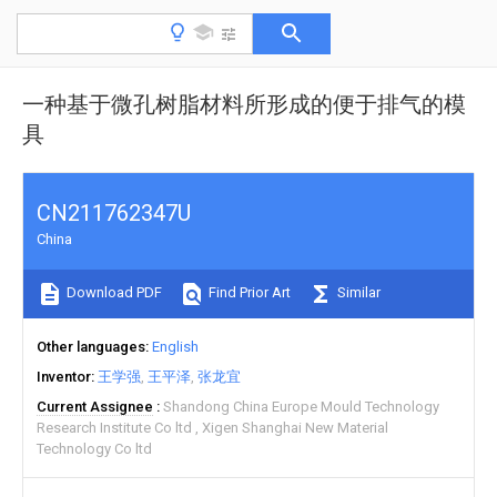
一种基于微孔树脂材料所形成的便于排气的模
具
CN211762347U
China
Download PDF
Find Prior Art
Similar
Other languages
English
Inventor
王学强
王平泽
张龙宜
Current Assignee
Shandong China Europe Mould Technology
Research Institute Co ltd
Xigen Shanghai New Material
Technology Co ltd