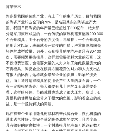
背景技术
陶瓷是我国的传统产业，有上千年的生产历史，目前我国
的陶瓷产量约占全球的70%，是名副其实的陶瓷生产大
国。我国日用陶瓷的年产量已经超过了300亿件，绝大部
分是采用滚压成型的，一台传统的滚压机需要配置200-300
个石膏模具，由于石膏的强度低，易磨损，一个石膏模具
使用几次以后，表面就会开始变的粗糙，严重影响着陶瓷
坯体的成型质量。另外，石膏模具的平均寿命只有80-100
次，需要频繁更换模具，这样就需要消耗大量的石膏，这
不仅浪费资源，也需要大量的人力来加工如此数量庞大的
石膏模具。陶瓷企业在模具方面花费的财力和人力支出占
有很大的比例，这样就会增加企业的负担，影响经济效
益。而且通过这些模具的使用会产生大量的废石膏，一个
有一定规模的陶瓷厂每天都要有几十吨的废石膏需要处
理，这样给环保、节能减排也造成了很大压力。所以，石
膏模具的使用给企业带来了很大的负担，影响着企业的效
益，是一个亟待解决的问题。
现在有些企业采用微孔树脂材料来代替石膏，微孔树脂的
透水透气性好，能完全满足陶瓷成型的要求，且强度高，
具有很好的耐磨损性，一个树脂模具的寿命可以达到数万