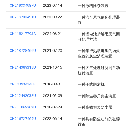
CN219334987U
2023-07-14
一种原料除杂装置
CN219733491U
2023-09-22
一种汽车尾气催化处理装
置
CN118217793A
2024-06-21
一种锂电池拆解用废气回
收处理方法
CN213728466U
2021-07-20
一种集成热敏电阻的场效
应管的灰尘清理装置
CN214389318U
2021-10-15
一种废气处理过滤网自动
旋转装置
CN103934240B
2016-08-31
一种干式脱灰机
CN212492032U
2021-02-09
一种除尘器用集尘装置
CN211069363U
2020-07-24
一种高效布袋除尘器
CN216727469U
2022-06-14
一种具有防尘功能的破碎
设备