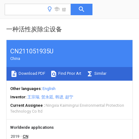
一种活性炭除尘设备
CN211051935U
China
Download PDF
Find Prior Art
Similar
Other languages
English
Inventor
王宗瑞
贺永廷
韩进
赵宁
Current Assignee
Ningxia Kaimingrui Environmental Protection
Technology Co ltd
Worldwide applications
2019
CN