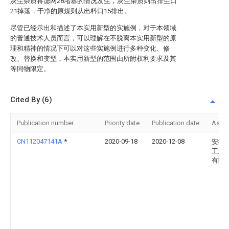
灰尘杂质将滤网28堵塞的情况发生，灰尘杂质则出排尘口
21掉落，干净的原煤则从出料口15排出。
尽管已经示出和描述了本实用新型的实施例，对于本领域
的普通技术人员而言，可以理解在不脱离本实用新型的原
理和精神的情况下可以对这些实施例进行多种变化、修
改、替换和变型，本实用新型的范围由所附权利要求及其
等同物限定。
Cited By (6)
Publication number
Priority date
Publication date
Assi
CN112047141A
*
2020-09-18
2020-12-08
安徽
工业
有限