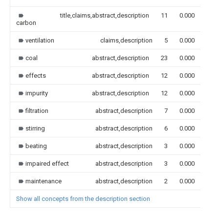
title,claims,abstract,description
11
0.000
carbon
ventilation
claims,description
5
0.000
coal
abstract,description
23
0.000
effects
abstract,description
12
0.000
impurity
abstract,description
12
0.000
filtration
abstract,description
7
0.000
stirring
abstract,description
6
0.000
beating
abstract,description
3
0.000
impaired effect
abstract,description
3
0.000
maintenance
abstract,description
2
0.000
Show all concepts from the description section