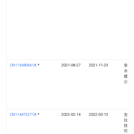
CN113680661A
*
2021-08-27
2021-11-23
章丘
水泥
建材
公司
CN114472271A
*
2022-02-14
2022-05-13
安徽
拉电
技有
司