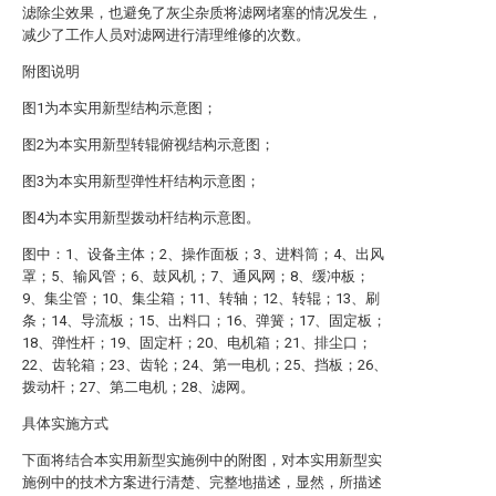
滤除尘效果，也避免了灰尘杂质将滤网堵塞的情况发生，
减少了工作人员对滤网进行清理维修的次数。
附图说明
图1为本实用新型结构示意图；
图2为本实用新型转辊俯视结构示意图；
图3为本实用新型弹性杆结构示意图；
图4为本实用新型拨动杆结构示意图。
图中：1、设备主体；2、操作面板；3、进料筒；4、出风
罩；5、输风管；6、鼓风机；7、通风网；8、缓冲板；
9、集尘管；10、集尘箱；11、转轴；12、转辊；13、刷
条；14、导流板；15、出料口；16、弹簧；17、固定板；
18、弹性杆；19、固定杆；20、电机箱；21、排尘口；
22、齿轮箱；23、齿轮；24、第一电机；25、挡板；26、
拨动杆；27、第二电机；28、滤网。
具体实施方式
下面将结合本实用新型实施例中的附图，对本实用新型实
施例中的技术方案进行清楚、完整地描述，显然，所描述