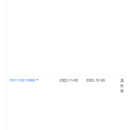
CN115531948A
*
2022-11-02
2022-12-30
茂名
长城
有限