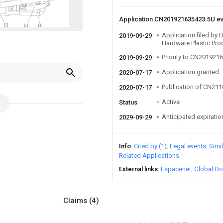
Application CN201921635423.5U e
Application filed by
2019-09-29
Hardware Plastic Pro
Priority to CN201921
2019-09-29
Application granted
2020-07-17
Publication of CN21
2020-07-17
Active
Status
Anticipated expiratio
2029-09-29
Info
Cited by (1)
Legal events
Simi
Related Applications
External links
Espacenet
Global Do
Claims
(4)