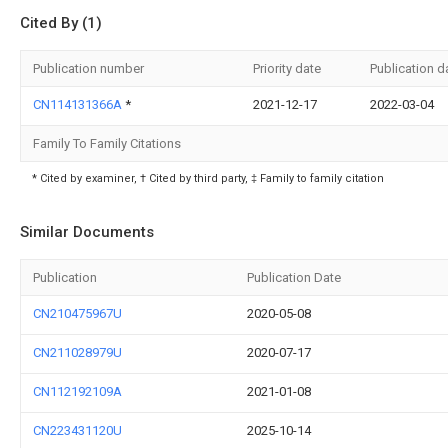
Cited By (1)
Publication number
Priority date
Publication d
CN114131366A
*
2021-12-17
2022-03-04
Family To Family Citations
* Cited by examiner, † Cited by third party, ‡ Family to family citation
Similar Documents
Publication
Publication Date
CN210475967U
2020-05-08
CN211028979U
2020-07-17
CN112192109A
2021-01-08
CN223431120U
2025-10-14