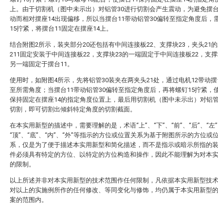
上。由于切割机（图中未示出）对铝管30进行切割会产生震动，为避免摆台
动而相对摆座14出现偏移，所以当摆台11带动铝管30偏转至指定角度后，
15拧紧，将摆台11固定在摆座14上。
结合附图2所示，装夹部分20还包括有中间连接板22、支撑块23，夹头21
211固定安装于中间连接板22，支撑块23的一端固定于中间连接板22，支撑
另一端固定于摆台11。
使用时，如附图4所示，先将铝管30装夹在两夹头21处，通过电机12带动摆
至所需角度；当摆台11带动铝管30偏转至指定角度后，再将螺钉15拧紧，使
保持固定在摆座14的指定角度位置上，最后用切割机（图中未示出）对铝管
切割，即可切割出倾斜特定角度的切割截面。
在本实用新型的描述中，需要理解的是，术语“上”、“下”、“前”、“后”、“左”
“顶”、“底”、“内”、“外”等指示的方位或位置关系为基于附图所示的方位或
系，仅是为了便于描述本实用新型和简化描述，而不是指示或暗示所指的
件必须具有特定的方位、以特定的方位构造和操作，因此不能理解为对本
的限制。
以上所述并非对本实用新型的技术范围作任何限制，凡依据本实用新型技
对以上的实施例所作的任何修改、等同变化与修饰，均仍属于本实用新型
案的范围内。