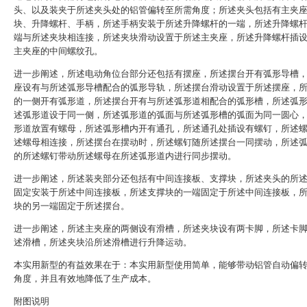
头、以及装夹于所述夹头处的铝管偏转至所需角度；所述夹头包括有主夹
块、升降螺杆、手柄，所述手柄安装于所述升降螺杆的一端，所述升降螺
端与所述夹块相连接，所述夹块滑动设置于所述主夹座，所述升降螺杆插
主夹座的中间螺纹孔。
进一步阐述，所述电动角位台部分还包括有摆座，所述摆台开有弧形导槽
座设有与所述弧形导槽配合的弧形导轨，所述摆台滑动设置于所述摆座，
的一侧开有弧形道，所述摆台开有与所述弧形道相配合的弧形槽，所述弧
述弧形道设于同一侧，所述弧形道的弧面与所述弧形槽的弧面为同一圆心
形道放置有螺母，所述弧形槽内开有通孔，所述通孔处插设有螺钉，所述
述螺母相连接，所述摆台在摆动时，所述螺钉随所述摆台一同摆动，所述
的所述螺钉带动所述螺母在所述弧形道内进行同步摆动。
进一步阐述，所述装夹部分还包括有中间连接板、支撑块，所述夹头的所
固定安装于所述中间连接板，所述支撑块的一端固定于所述中间连接板，
块的另一端固定于所述摆台。
进一步阐述，所述主夹座的两侧设有滑槽，所述夹块设有两卡脚，所述卡
述滑槽，所述夹块沿所述滑槽进行升降运动。
本实用新型的有益效果在于：本实用新型使用简单，能够带动铝管自动偏
角度，并且有效地降低了生产成本。
附图说明