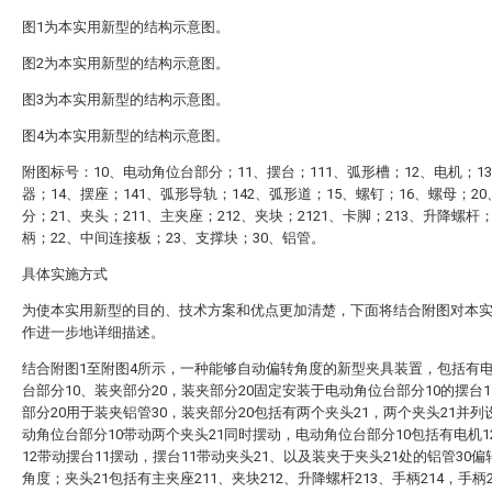
图1为本实用新型的结构示意图。
图2为本实用新型的结构示意图。
图3为本实用新型的结构示意图。
图4为本实用新型的结构示意图。
附图标号：10、电动角位台部分；11、摆台；111、弧形槽；12、电机；1
器；14、摆座；141、弧形导轨；142、弧形道；15、螺钉；16、螺母；2
分；21、夹头；211、主夹座；212、夹块；2121、卡脚；213、升降螺杆；
柄；22、中间连接板；23、支撑块；30、铝管。
具体实施方式
为使本实用新型的目的、技术方案和优点更加清楚，下面将结合附图对本
作进一步地详细描述。
结合附图1至附图4所示，一种能够自动偏转角度的新型夹具装置，包括有
台部分10、装夹部分20，装夹部分20固定安装于电动角位台部分10的摆台1
部分20用于装夹铝管30，装夹部分20包括有两个夹头21，两个夹头21并列
动角位台部分10带动两个夹头21同时摆动，电动角位台部分10包括有电机1
12带动摆台11摆动，摆台11带动夹头21、以及装夹于夹头21处的铝管30
角度；夹头21包括有主夹座211、夹块212、升降螺杆213、手柄214，手柄2