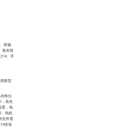
3、联轴
0、装夹部
214、手
实用新型
电动角位
1，装夹
设置，电
2，电机
偏转至所需
14安装