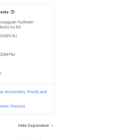
vents
 Dongguan Yuzhexin
ducts Co ltd
635423.5U
1028979U
n
lar documents
Priority and
ssier
Discuss
Hide Dependent