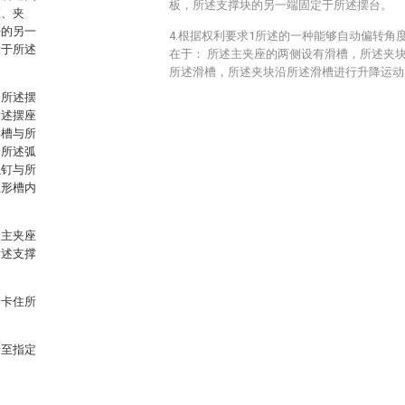
板，所述支撑块的另一端固定于所述摆台。
座、夹
杆的另一
4.根据权利要求1所述的一种能够自动偏转角
设于所述
在于： 所述主夹座的两侧设有滑槽，所述夹
所述滑槽，所述夹块沿所述滑槽进行升降运动
，所述摆
所述摆座
形槽与所
，所述弧
螺钉与所
弧形槽内
述主夹座
所述支撑
脚卡住所
转至指定