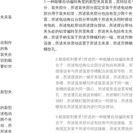
1.一种能够自动偏转角度的新型夹具装置，其特征
分、装夹部分，所述装夹部分固定安装于所述电动角
部分用于装夹铝管，所述装夹部分包括有至少两个夹
型夹具装
置，所述电动角位台部分带动两个所述夹头同时摆动
有电机，所述电机带动所述摆台摆动，所述摆台带动
夹头处的铝管偏转至所需角度；所述夹头包括有主夹
柄，所述手柄安装于所述升降螺杆的一端，所述升降
。在制作
连接，所述夹块滑动设置于所述主夹座，所述升降螺
定的角
螺纹孔。
管装夹在
2.根据权利要求1所述的一种能够自动偏转角
的切割截
在于：所述电动角位台部分还包括有摆座，所
需要针对
摆座设有与所述弧形导槽配合的弧形导轨，所
座，所述摆座的一侧开有弧形道，所述摆台开
形槽，所述弧形槽与所述弧形道设于同一侧，
形槽的弧面为同一圆心，所述弧形道放置有螺
的新型夹
孔，所述通孔处插设有螺钉，所述螺钉与所述
动时，所述螺钉随所述摆台一同摆动，所述弧
螺母在所述弧形道内进行同步摆动。
度的新型
所述电动
3.根据权利要求1所述的一种能够自动偏转角
少两个夹
在于：所述装夹部分还包括有中间连接板、支
摆动，所
座固定安装于所述中间连接板，所述支撑块的
动所述夹