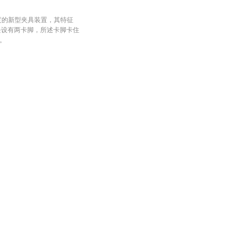
度的新型夹具装置，其特征
块设有两卡脚，所述卡脚卡住
。