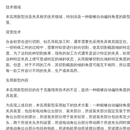
技术领域
本实用新型涉及夹具相关技术领域，特别涉及一种能够自动偏转角度的新
置。
背景技术
合金铝管在进行切割、钻孔等机加工时，通常需要先采用夹具将其固定住
一些特殊工件的过程中，需要对铝管进行斜向切割，使其切割截面倾斜特
度。为了达到此种切割效果，现有的加工方式通常是设计特定的夹具，铝
这种特定夹具上便可形成特定的倾斜状态，从而能够切割出倾斜特定角度
面。但是，对于不同的工件，其切割截面的倾斜角度可能互不相同，所以
每一款工件设计不同的夹具，生产成本高昂。
实用新型内容
本实用新型的目的在于克服现有技术的不足，提供一种能够自动偏转角度
具装置。
为实现上述目的，本实用新型采用如下的技术方案：一种能够自动偏转角
夹具装置，包括有电动角位台部分、装夹部分，所述装夹部分固定安装于
角位台部分的摆台，所述装夹部分用于装夹铝管，所述装夹部分包括有至
头，两个所述夹头并列设置，所述电动角位台部分带动两个所述夹头同时
述电动角位台部分包括有电机，所述电机带动所述摆台摆动，所述摆台带