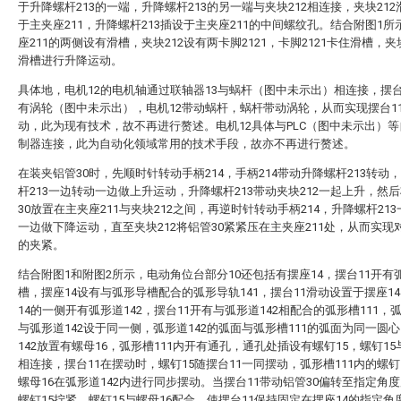
于升降螺杆213的一端，升降螺杆213的另一端与夹块212相连接，夹块21
于主夹座211，升降螺杆213插设于主夹座211的中间螺纹孔。结合附图1所
座211的两侧设有滑槽，夹块212设有两卡脚2121，卡脚2121卡住滑槽，夹块
滑槽进行升降运动。
具体地，电机12的电机轴通过联轴器13与蜗杆（图中未示出）相连接，摆台
有涡轮（图中未示出），电机12带动蜗杆，蜗杆带动涡轮，从而实现摆台1
动，此为现有技术，故不再进行赘述。电机12具体与PLC（图中未示出）
制器连接，此为自动化领域常用的技术手段，故亦不再进行赘述。
在装夹铝管30时，先顺时针转动手柄214，手柄214带动升降螺杆213转动
杆213一边转动一边做上升运动，升降螺杆213带动夹块212一起上升，然
30放置在主夹座211与夹块212之间，再逆时针转动手柄214，升降螺杆21
一边做下降运动，直至夹块212将铝管30紧紧压在主夹座211处，从而实现对
的夹紧。
结合附图1和附图2所示，电动角位台部分10还包括有摆座14，摆台11开有
槽，摆座14设有与弧形导槽配合的弧形导轨141，摆台11滑动设置于摆座1
14的一侧开有弧形道142，摆台11开有与弧形道142相配合的弧形槽111，弧
与弧形道142设于同一侧，弧形道142的弧面与弧形槽111的弧面为同一圆
142放置有螺母16，弧形槽111内开有通孔，通孔处插设有螺钉15，螺钉15
相连接，摆台11在摆动时，螺钉15随摆台11一同摆动，弧形槽111内的螺钉
螺母16在弧形道142内进行同步摆动。当摆台11带动铝管30偏转至指定角
螺钉15拧紧，螺钉15与螺母16配合，使摆台11保持固定在摆座14的指定角