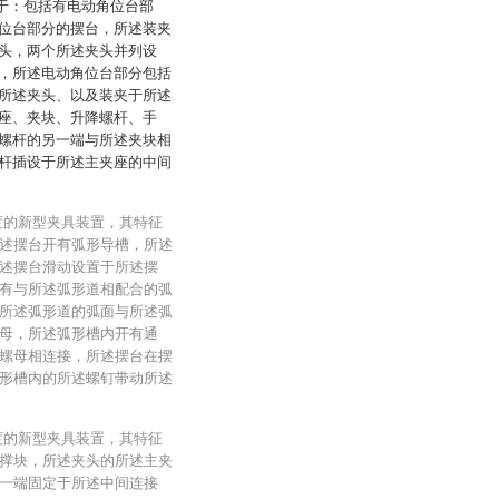
在于：包括有电动角位台部
位台部分的摆台，所述装夹
头，两个所述夹头并列设
，所述电动角位台部分包括
所述夹头、以及装夹于所述
座、夹块、升降螺杆、手
螺杆的另一端与所述夹块相
杆插设于所述主夹座的中间
度的新型夹具装置，其特征
述摆台开有弧形导槽，所述
述摆台滑动设置于所述摆
有与所述弧形道相配合的弧
所述弧形道的弧面与所述弧
母，所述弧形槽内开有通
螺母相连接，所述摆台在摆
形槽内的所述螺钉带动所述
度的新型夹具装置，其特征
撑块，所述夹头的所述主夹
一端固定于所述中间连接