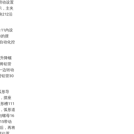
2滑动设置
示，主夹
212沿
11内设
1的摆
等自动化控
，升降螺
后将铝管
3一边转动
铝管30
弧形导
4，摆座
形槽111
心，弧形道
与螺母16
15带动
度后，再将
度位置