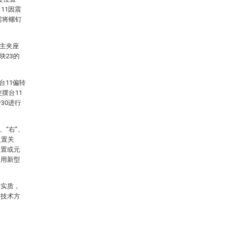
11因震
需将螺钉
的主夹座
块23的
台11偏转
摆台11
30进行
、“右”、
位置关
装置或元
实用新型
术实质，
的技术方