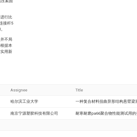
端压紧固
果进行比
连接杆5
卸。
围并不局
，根据本
本实用新
Assignee
Title
哈尔滨工业大学
一种复合材料扭曲异形结构悬臂梁
南京宁源塑胶科技有限公司
耐寒耐磨pa66聚合物性能测试用