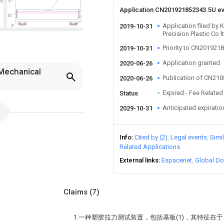
Application CN201921852343.5U e
Application filed b
2019-10-31
Precision Plastic Co l
Priority to CN201921
2019-10-31
Application granted
2020-06-26
 Mechanical
Publication of CN21
2020-06-26
Expired - Fee Related
Status
Anticipated expiratio
2029-10-31
Info
Cited by (2)
Legal events
Simi
Related Applications
External links
Espacenet
Global Do
Claims
(7)
1.一种塑胶拉力测试装置，包括基板(1)，其特征在于