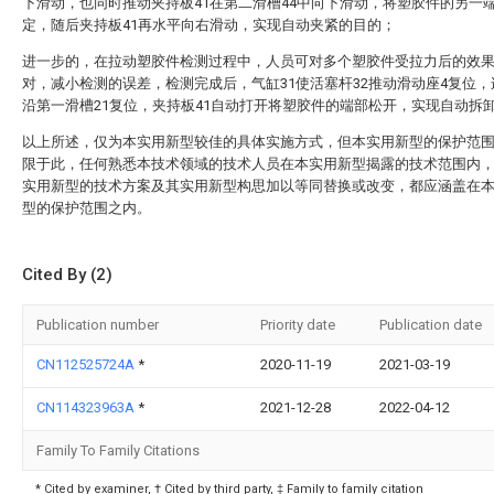
下滑动，也同时推动夹持板41在第二滑槽44中向下滑动，将塑胶件的另一
定，随后夹持板41再水平向右滑动，实现自动夹紧的目的；
进一步的，在拉动塑胶件检测过程中，人员可对多个塑胶件受拉力后的效
对，减小检测的误差，检测完成后，气缸31使活塞杆32推动滑动座4复位，
沿第一滑槽21复位，夹持板41自动打开将塑胶件的端部松开，实现自动拆
以上所述，仅为本实用新型较佳的具体实施方式，但本实用新型的保护范
限于此，任何熟悉本技术领域的技术人员在本实用新型揭露的技术范围内
实用新型的技术方案及其实用新型构思加以等同替换或改变，都应涵盖在
型的保护范围之内。
Cited By (2)
Publication number
Priority date
Publication date
CN112525724A
*
2020-11-19
2021-03-19
CN114323963A
*
2021-12-28
2022-04-12
Family To Family Citations
* Cited by examiner, † Cited by third party, ‡ Family to family citation