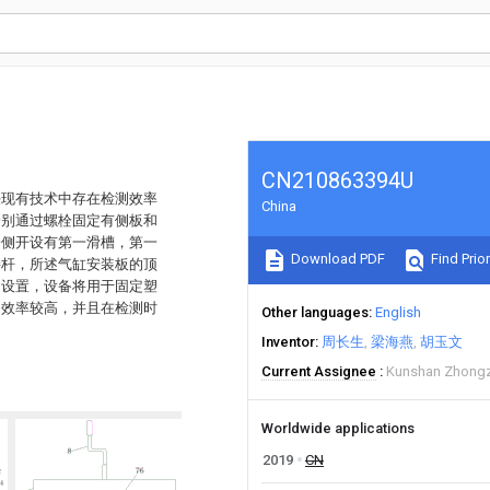
CN210863394U
决现有技术中存在检测效率
China
分别通过螺栓固定有侧板和
一侧开设有第一滑槽，第一
Download PDF
Find Prior
接杆，所述气缸安装板的顶
的设置，设备将用于固定塑
测效率较高，并且在检测时
Other languages
English
Inventor
周长生
梁海燕
胡玉文
Current Assignee
Kunshan Zhongzh
Worldwide applications
2019
CN