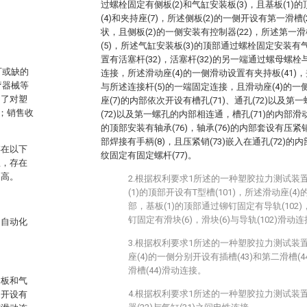
过螺栓固定有侧板(2)和气缸安装板(3)，且基板(1
(4)和夹持座(7)，所述侧板(2)的一侧开设有第一滑槽(
状，且侧板(2)的一侧安装有控制器(22)，所述第一滑
(5)，所述气缸安装板(3)的顶部通过螺栓固定安装有气缸
置有活塞杆(32)，活塞杆(32)的另一端通过螺母螺栓
可或缺的
连接，所述滑动座(4)的一侧滑动设置有夹持板(41)，
疗器械等
与所述连接杆(5)的一端固定连接，且滑动座(4)的一
动了对塑
座(7)的内部依次开设有槽孔(71)、通孔(72)以及第
％；销售收
(72)以及第一螺孔的内部相连通，槽孔(71)的内部滑动设
的顶部安装有轴承(76)，轴承(76)的内部套设有压紧销(
部焊接有手柄(8)，且压紧销(73)嵌入在通孔(72)
存在以下
纹固定有固定螺杆(77)。
显，存在
不高。
2.根据权利要求1所述的一种塑胶拉力测试装
(1)的顶部开设有T型槽(101)，所述滑动座(4)
部，基板(1)的顶部通过铆钉固定有导轨(102)
钉固定有滑块(6)，滑块(6)与导轨(102)滑动
、自动化
3.根据权利要求1所述的一种塑胶拉力测试装
座(4)的一侧分别开设有插槽(43)和第二滑槽(4
滑槽(44)滑动连接。
侧板和气
4.根据权利要求1所述的一种塑胶拉力测试装
侧开设有