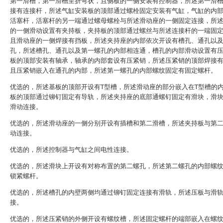
第一滑槽，第一滑槽呈折弯状，且侧板的一侧安装有控制器，所述第一滑
接有连接杆，所述气缸安装板的顶部通过螺栓固定安装有气缸，气缸的内
活塞杆，活塞杆的另一端通过螺母螺栓与所述滑动座的一侧固定连接，所
的一侧滑动设置有夹持板，夹持板的顶部通过螺丝与所述连接杆的一端固
且滑动座的一侧焊接有挡板，所述夹持座的内部依次开设有槽孔、通孔以
孔，所述槽孔、通孔以及第一螺孔的内部相连通，槽孔的内部滑动设置有
板的顶部安装有轴承，轴承的内部套设有压紧销，所述压紧销的顶部焊接
且压紧销嵌入在通孔的内部，所述第一螺孔的内部螺纹固定有固定螺杆。
优选的，所述基板的顶部开设有T型槽，所述滑动座的部分嵌入在T型槽的
板的顶部通过铆钉固定有导轨，所述夹持座的底部通螺钉固定有滑块，滑
滑动连接。
优选的，所述滑动座的一侧分别开设有插槽和第二滑槽，所述夹持板与第
动连接。
优选的，所述控制器与气缸之间电性连接。
优选的，所述滑块上开设有对称布置的第二螺孔，所述第二螺孔的内部螺
锁紧螺杆。
优选的，所述槽孔的内壁两侧均通过铆钉固定连接有滑轨，所述压板与滑
接。
优选的，所述压紧销的外侧开设有螺纹槽，所述固定螺杆的端部嵌入在螺