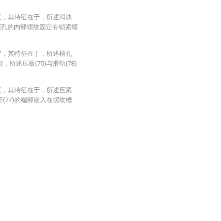
置，其特征在于，所述滑块
螺孔的内部螺纹固定有锁紧螺
置，其特征在于，所述槽孔
，所述压板(75)与滑轨(78)
置，其特征在于，所述压紧
杆(77)的端部嵌入在螺纹槽