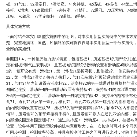
板、31气缸、32活塞杆、4滑动座、41夹持板、42挡板、43插槽、44第二
接杆、6滑块、61锁紧螺杆、7夹持座、71槽孔、72通孔、73压紧销、74螺
压板、76轴承、77固定螺杆、78滑轨、8手柄。
具体实施方式
下面将结合本实用新型实施例中的附图，对本实用新型实施例中的技术方
楚、完整地描述，显然，所描述的实施例仅仅是本实用新型一部分实施例
全部的实施例。
参照图1-4，一种塑胶拉力测试装置，包括基板1，所述基板1的顶部分别通
定有侧板2和气缸安装板3，且基板1的顶部分别滑动设置有滑动座4和夹持
2的一侧开设有第一滑槽21，第一滑槽21呈折弯状，且侧板2的一侧安装有
22，第一滑槽21滑动连接有连接杆5，气缸安装板3的顶部通过螺栓固定安
31，气缸31的内部设置有活塞杆32，活塞杆32的另一端通过螺母螺栓与滑
侧固定连接，滑动座4的一侧滑动设置有夹持板41，夹持板41的顶部通过
杆5的一端固定连接，且滑动座4的一侧焊接有挡板42，夹持座7的内部依
孔71、通孔72以及第一螺孔，槽孔71、通孔72以及第一螺孔的内部相连通，
的内部滑动设置有压板75，压板75的顶部安装有轴承76，轴承76的内部套
销73，压紧销73的顶部焊接有手柄8，且压紧销73嵌入在通孔72的内部，
内部螺纹固定有固定螺杆77，通过夹持座7、滑动座4、夹持板41、挡板42
设置，设备将用于固定塑胶件的机构宽度增大，在一次检测时可对多个同
行同步检测，检测效率较高，并且在检测时工件之间可进行比对，消除了