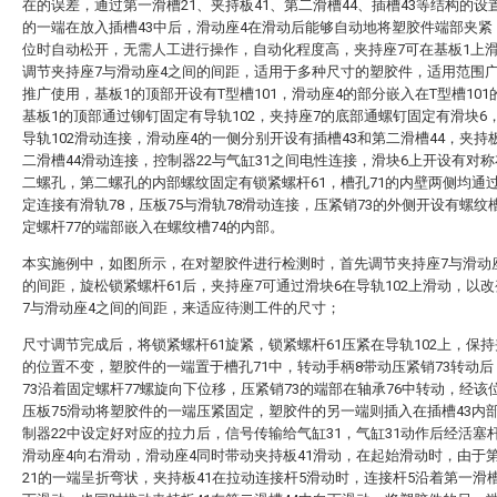
在的误差，通过第一滑槽21、夹持板41、第二滑槽44、插槽43等结构的设
的一端在放入插槽43中后，滑动座4在滑动后能够自动地将塑胶件端部夹紧
位时自动松开，无需人工进行操作，自动化程度高，夹持座7可在基板1上
调节夹持座7与滑动座4之间的间距，适用于多种尺寸的塑胶件，适用范围
推广使用，基板1的顶部开设有T型槽101，滑动座4的部分嵌入在T型槽101
基板1的顶部通过铆钉固定有导轨102，夹持座7的底部通螺钉固定有滑块6
导轨102滑动连接，滑动座4的一侧分别开设有插槽43和第二滑槽44，夹持板
二滑槽44滑动连接，控制器22与气缸31之间电性连接，滑块6上开设有对
二螺孔，第二螺孔的内部螺纹固定有锁紧螺杆61，槽孔71的内壁两侧均通
定连接有滑轨78，压板75与滑轨78滑动连接，压紧销73的外侧开设有螺纹槽
定螺杆77的端部嵌入在螺纹槽74的内部。
本实施例中，如图所示，在对塑胶件进行检测时，首先调节夹持座7与滑动
的间距，旋松锁紧螺杆61后，夹持座7可通过滑块6在导轨102上滑动，以
7与滑动座4之间的间距，来适应待测工件的尺寸；
尺寸调节完成后，将锁紧螺杆61旋紧，锁紧螺杆61压紧在导轨102上，保持
的位置不变，塑胶件的一端置于槽孔71中，转动手柄8带动压紧销73转动
73沿着固定螺杆77螺旋向下位移，压紧销73的端部在轴承76中转动，经该
压板75滑动将塑胶件的一端压紧固定，塑胶件的另一端则插入在插槽43内
制器22中设定好对应的拉力后，信号传输给气缸31，气缸31动作后经活塞杆
滑动座4向右滑动，滑动座4同时带动夹持板41滑动，在起始滑动时，由于
21的一端呈折弯状，夹持板41在拉动连接杆5滑动时，连接杆5沿着第一滑槽