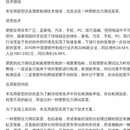
技术领域
本实用新型涉及塑胶检测技术领域，尤其涉及一种塑胶拉力测试装置。
背景技术
塑胶应用非常广泛，是家电、汽车、手机、PC、医疗器械、照明电器中不
部件。随着我国经济实现了持续稳定的增长，家电、汽车、手机、PC、医
行业受益于良好的外部环境也实现了快速发展，下游行业的发展进一步拉
胶的需求。2010年中国塑胶件制造行业共有2286家企业，同比增长24.54
入达1061.25亿元，同比增长26.38％。
塑胶的拉力测试是检验塑胶性能的一项重要指标，目前塑胶在测试拉力时
弊端：一是设备只能单个地对塑胶进行检测，检测效率低，对比结果不明
检测误差；二是塑胶件的两端需要手动拆装，操作过于繁琐，自动化程度
实用新型内容
本实用新型的目的是为了解决现有技术中存在检测效率低、存在检测误差
程度不高的缺点，而提出的一种塑胶拉力测试装置。
为了实现上述目的，本实用新型采用了如下技术方案：
一种塑胶拉力测试装置，包括基板，所述基板的顶部分别通过螺栓固定有
缸安装板，且基板的顶部分别滑动设置有滑动座和夹持座，所述侧板的一