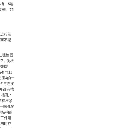
滑槽、5连
纹槽、75
案进行清
，而不是
过螺栓固
座7，侧板
控制器
装有气缸
动座4的一
螺丝与连接
次开设有槽
槽孔71
设有压紧
第一螺孔的
等结构的
类工件进
检测时存