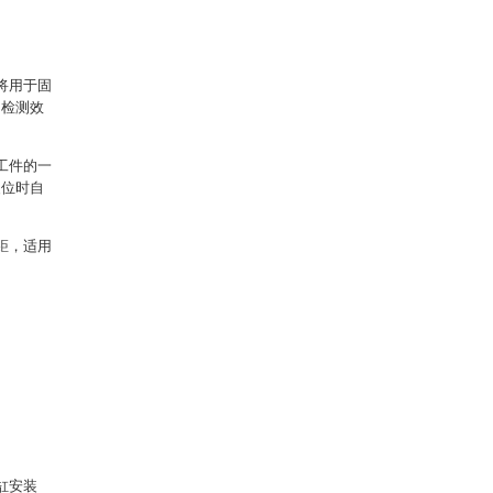
将用于固
，检测效
工件的一
复位时自
距，适用
气缸安装