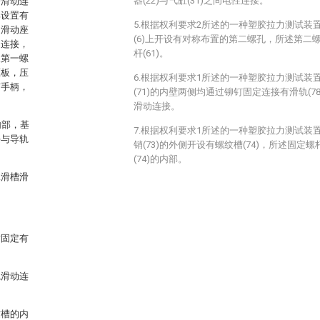
器(22)与气缸(31)之间电性连接。
槽滑动连
部设置有
5.根据权利要求2所述的一种塑胶拉力测试装
述滑动座
(6)上开设有对称布置的第二螺孔，所述第二
定连接，
杆(61)。
及第一螺
压板，压
6.根据权利要求1所述的一种塑胶拉力测试装
有手柄，
(71)的内壁两侧均通过铆钉固定连接有滑轨(78)
滑动连接。
内部，基
7.根据权利要求1所述的一种塑胶拉力测试装
块与导轨
销(73)的外侧开设有螺纹槽(74)，所述固定螺
(74)的内部。
二滑槽滑
纹固定有
轨滑动连
纹槽的内