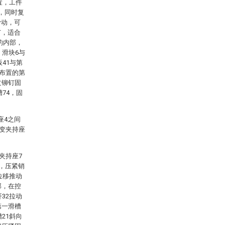
置，工件
，同时复
滑动，可
广，适合
的内部，
，滑块6与
41与第
称布置的第
过铆钉固
74，固
座4之间
改变夹持座
夹持座7
后，压紧销
位移推动
部，在控
32拉动
第一滑槽
21斜向