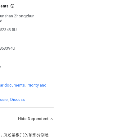
vents
y Kunshan Zhongzhun
td
852343.5U
0863394U
n
lar documents
Priority and
ssier
Discuss
Hide Dependent
，所述基板(1)的顶部分别通