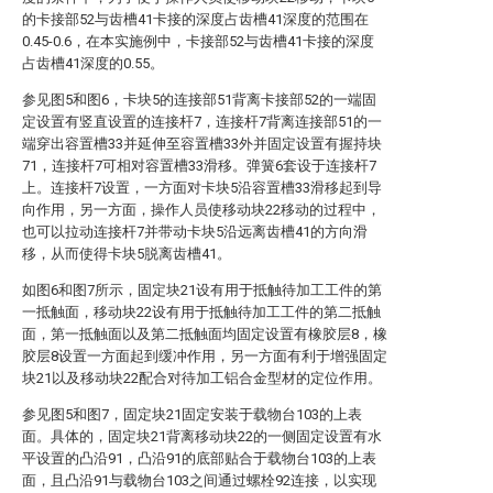
的卡接部52与齿槽41卡接的深度占齿槽41深度的范围在
0.45-0.6，在本实施例中，卡接部52与齿槽41卡接的深度
占齿槽41深度的0.55。
参见图5和图6，卡块5的连接部51背离卡接部52的一端固
定设置有竖直设置的连接杆7，连接杆7背离连接部51的一
端穿出容置槽33并延伸至容置槽33外并固定设置有握持块
71，连接杆7可相对容置槽33滑移。弹簧6套设于连接杆7
上。连接杆7设置，一方面对卡块5沿容置槽33滑移起到导
向作用，另一方面，操作人员使移动块22移动的过程中，
也可以拉动连接杆7并带动卡块5沿远离齿槽41的方向滑
移，从而使得卡块5脱离齿槽41。
如图6和图7所示，固定块21设有用于抵触待加工工件的第
一抵触面，移动块22设有用于抵触待加工工件的第二抵触
面，第一抵触面以及第二抵触面均固定设置有橡胶层8，橡
胶层8设置一方面起到缓冲作用，另一方面有利于增强固定
块21以及移动块22配合对待加工铝合金型材的定位作用。
参见图5和图7，固定块21固定安装于载物台103的上表
面。具体的，固定块21背离移动块22的一侧固定设置有水
平设置的凸沿91，凸沿91的底部贴合于载物台103的上表
面，且凸沿91与载物台103之间通过螺栓92连接，以实现