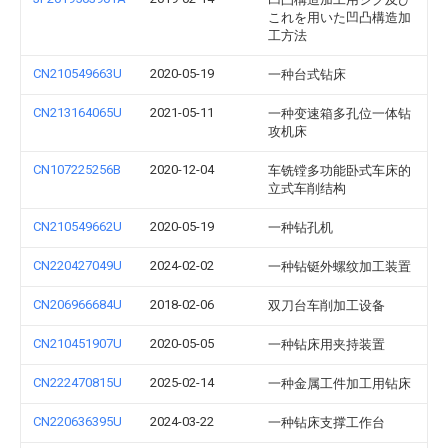
これを用いた凹凸構造加
工方法
CN210549663U
2020-05-19
一种台式钻床
CN213164065U
2021-05-11
一种变速箱多孔位一体钻
攻机床
CN107225256B
2020-12-04
车铣镗多功能卧式车床的
立式车削结构
CN210549662U
2020-05-19
一种钻孔机
CN220427049U
2024-02-02
一种钻铤外螺纹加工装置
CN206966684U
2018-02-06
双刀台车削加工设备
CN210451907U
2020-05-05
一种钻床用夹持装置
CN222470815U
2025-02-14
一种金属工件加工用钻床
CN220636395U
2024-03-22
一种钻床支撑工作台