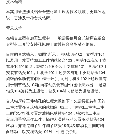
技术领域
本实用新型涉及铝合金型材加工设备技术领域，更具体地
说，它涉及一种台式钻床。
背景技术
在铝合金型材加工过程中，一般需要使用台式钻床在铝合
金型材上开设安装孔以便于后续铝合金型材的组装。
目前的台式钻床，如图1所示，包括机头102、支撑座101
以及用于放置待加工工件的载物台103，机头102安装于支
撑座101的顶部，载物台103安装于支撑座101，机头102上
安装有钻头104，且机头102上还安装有用于驱动钻头104
旋转的驱动装置(图中未示出)，同时，机头102上还设置有
用于调节钻头104轴向移动的调节组件(图中未示出)，通常
钻头104旋转为主运动，钻头104轴向移动为进给运动。
台式钻床给工件钻孔的过程大致如下：先需要把待加工的
工件放置在台式钻床的载物台103上，再移动工件使工件
上的预定打孔位置对准钻床的钻头104，待对准工件后，
然后用手按压住工件，操作人员使驱动装置驱动钻头104
转动，并通过调节组件调节钻头104以及驱动装置同时轴
向移动，以实现钻头104对工件进行打孔。