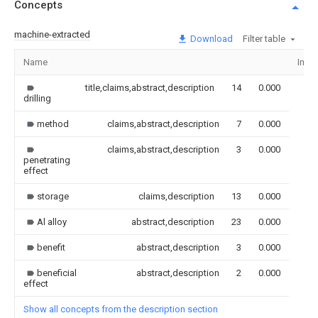
Concepts
machine-extracted
Download
Filter table
Name
Imag
title,claims,abstract,description
14
0.000
drilling
method
claims,abstract,description
7
0.000
claims,abstract,description
3
0.000
penetrating
effect
storage
claims,description
13
0.000
Al alloy
abstract,description
23
0.000
benefit
abstract,description
3
0.000
beneficial
abstract,description
2
0.000
effect
Show all concepts from the description section