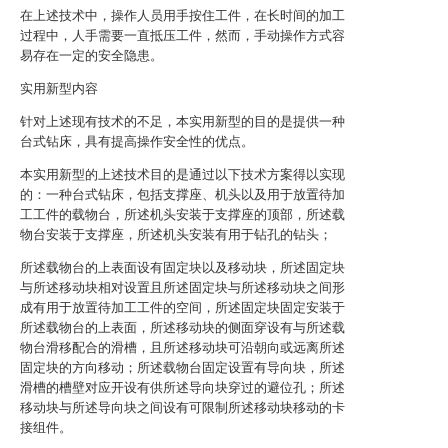
在上述技术中，操作人员用手按住工件，在长时间的加工
过程中，人手需要一直抵压工件，然而，手动操作方式容
易存在一定的安全隐患。
实用新型内容
针对上述现有技术的不足，本实用新型的目的是提供一种
台式钻床，具有提高操作安全性的优点。
本实用新型的上述技术目的是通过以下技术方案得以实现
的：一种台式钻床，包括支撑座、机头以及用于放置待加
工工件的载物台，所述机头安装于支撑座的顶部，所述载
物台安装于支撑座，所述机头安装有用于钻孔的钻头；
所述载物台的上表面设有固定块以及移动块，所述固定块
与所述移动块相对设置且所述固定块与所述移动块之间形
成有用于放置待加工工件的空间，所述固定块固定安装于
所述载物台的上表面，所述移动块的侧面穿设有与所述载
物台滑移配合的滑槽，且所述移动块可沿朝向或远离所述
固定块的方向移动；所述载物台固定设置有导向块，所述
滑槽的槽壁对应开设有供所述导向块穿过的避位孔；所述
移动块与所述导向块之间设有可限制所述移动块移动的卡
接组件。