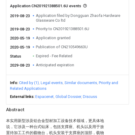
Application CN201921388501.6U events
Application filed by Dongguan Zhaofa Hardware
2019-08-23
Glassware Co ltd
Priority to CN201921388501.6U
2019-08-23
Application granted
2020-05-19
Publication of CN210549663U
2020-05-19
Expired - Fee Related
Status
Anticipated expiration
2029-08-23
Info
Cited by (1)
Legal events
Similar documents
Priority and
Related Applications
External links
Espacenet
Global Dossier
Discuss
Abstract
本实用新型涉及铝合金型材加工设备技术领域，更具体地
说，它涉及一种台式钻床，包括支撑座、机头以及用于放
置待加工工件的载物台，机头安装于支撑座的顶部，载物