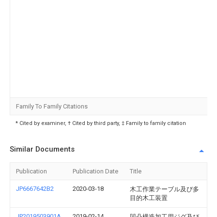
Family To Family Citations
* Cited by examiner, † Cited by third party, ‡ Family to family citation
Similar Documents
Publication
Publication Date
Title
JP6667642B2
2020-03-18
木工作業テーブル及び多
目的木工装置
JP2019503901A
2019-02-14
凹凸構造加工用ジグ及び