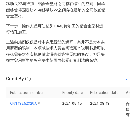
移动块22与待加工铝合金型材之间存在缓冲的空间，同样
能够使得固定块21与移动块22之间存在足够的空间放置铝
合金型材。
下一步，操作人员可使钻头104对待加工的铝合金型材进
行钻孔加工。
上述实施例仅仅是对本实用新型的解释，其并不是对本实
用新型的限制，本领域技术人员在阅读完本说明书后可以
根据需要对本实施例做出没有创造性贡献的修改，但只要
在本实用新型的权利要求范围内都受到专利法的保护。
Cited By (1)
Publication number
Priority date
Publication date
Assi
CN113252329A
*
2021-05-15
2021-08-13
合肥
信息
有限