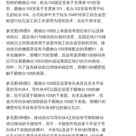
型材的载物台103，机头102固定安装于支撑座101的顶
部，载物台103安装于支撑座101，机头102安装有用于钻
孔的钻头104。台式钻床中关于钻头104对待加工铝合金型
材进行钻孔加工的工作原理为现有技术，在此不再详述。
参见图2和图3，载物台103的上表面设有固定块21以及移
动块22，固定块21与移动块22相对设置，且固定块21与移
动块22之间形成有用于放置待加工铝合金型材的空间。移
动块22的侧面穿设有与载物台103滑移配合的滑槽31，在
本实施例中，滑槽31为矩形槽，且设有该滑槽31的移动块
22可沿着载物台103往朝向或远离固定块21的方向移动，
同时，为了提高移动块22滑移的稳定性，滑槽31的槽壁抵
触于载物台103的表面。
参见图4和图5，载物台103固定设置有长条状且呈水平设
置的导向块4，导向块4可以固定设置于载物台103的侧
面，也可设置于载物台103的下表面。在本实施例中，优
选为导向块4的顶部固设于载物台103的下表面。滑槽31的
槽壁对应开设有供导向块4穿过的避位孔32。
参见图5和图6，移动块22与导向块4之间设有可限制移动
块22移动的卡接组件。其中，卡接组件包括多个开设于导
向块4下表面的齿槽41、卡块5以及设于卡块5的弹簧6。避
位孔32的孔壁开设有用于容置卡块5的容置槽33（结合图