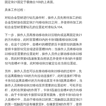
固定块21固定于载物台103的上表面。
具体工作过程：
对铝合金型材进行钻孔操作时，操作人员先将待加工的铝
合金型材放在固定块21与移动块22之间，并使得待加工的
铝合金型材需要钻孔的位置处对准钻头104。
下一步，操作人员再推动移动块22沿朝向或远离固定块21
的方向移动，此时容置槽33内的卡块5随着移动块22移
动，在这个过程中，齿槽41的槽壁挤压卡接部52的圆角并
使得卡接部52完全缩进容置槽33内；当操作人员将移动块
22移动至需要的位置处时，操作人员停止驱动移动块22移
动，而此时弹簧6迅速恢复自然状态并使得卡块5的卡接部
52与齿槽41卡接。此时移动块22被定位在当前位置处。
另外，操作人员也可以在推动移动块22移动的过程中，先
往远离载物台103的方向拉动连接杆7，此时连接杆7带动
卡块5沿远离齿槽41的方向移动直至卡块5脱离齿槽41，当
操作人员将移动块22移动至所需要的位置处时，可松开拉
杆，此时在弹簧6的作用下，卡块5迅速往齿槽41的方向移
动，由于卡块5的卡接部52设置有圆角，使得卡块5自动卡
入齿槽41中，且由于移动块22的第二抵触面以及固定块21
的第一抵触面均设有橡胶层8，在橡胶层8的作用下，使得