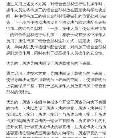
通过采用上述技术方案，对铝合金型材进行钻孔操作时，
操作人员先将待加工的铝合金型材放在固定块与移动块之
间，并使得待加工的铝合金型材需要钻孔的位置处对准钻
头，下一步再使移动块移动直至移动块与固定块配合夹持
待加工的铝合金型材，下一步，操作人员可使钻头对待加
工的铝合金型材进行钻孔加工；相较于现有技术中操作人
员用手压住待加工铝合金型材这种方式，固定块、移动
块、导向块以及卡接组件配合设置，对待加工铝合金型材
起到定位作用，同时有利于提高操作人员操作的安全性。
优选的，所述导向块固设于所述载物台的下表面。
通过采用上述技术方案，导向块固设于载物台的下表面，
使得导向块无需占用载物台上表面的空间，可使得载物台
上表面保持平整，有利于提高操作人员放置待加工铝合金
型材的便利性。
优选的，所述卡接组件包括多个开设于所述导向块下表面
的齿槽、卡块以及设于所述卡块的弹簧，所述卡块包括连
接部以及卡接部，所述卡接部可与所述齿槽卡接，且所述
卡接部朝向所述齿槽的一端设置有圆角，所述避位孔的孔
壁开设有用于容置所述卡块的容置槽，且所述卡块可沿所
述容置槽往朝向或远离齿槽的方向移动，所述弹簧的一端