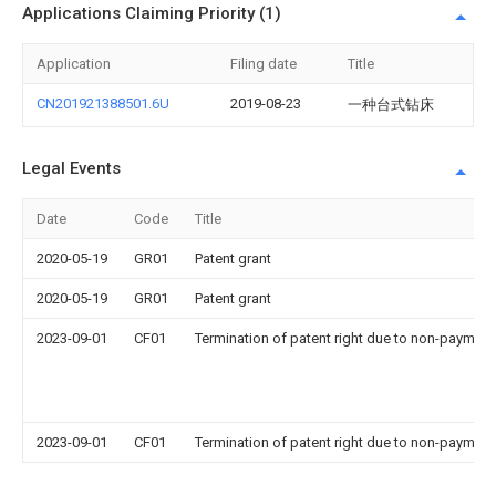
Applications Claiming Priority (1)
Application
Filing date
Title
CN201921388501.6U
2019-08-23
一种台式钻床
Legal Events
Date
Code
Title
2020-05-19
GR01
Patent grant
2020-05-19
GR01
Patent grant
2023-09-01
CF01
Termination of patent right due to non-payment
2023-09-01
CF01
Termination of patent right due to non-payment