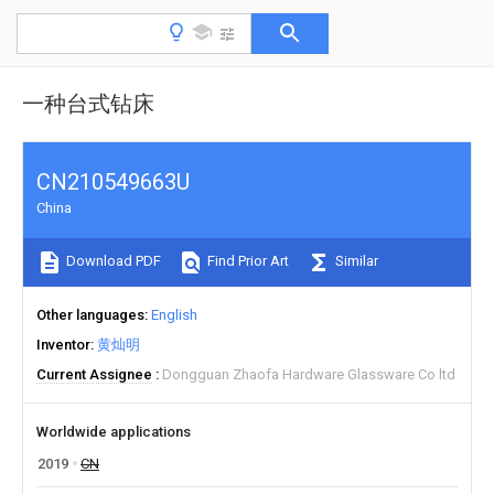
一种台式钻床
CN210549663U
China
Download PDF
Find Prior Art
Similar
Other languages
English
Inventor
黄灿明
Current Assignee
Dongguan Zhaofa Hardware Glassware Co ltd
Worldwide applications
2019
CN