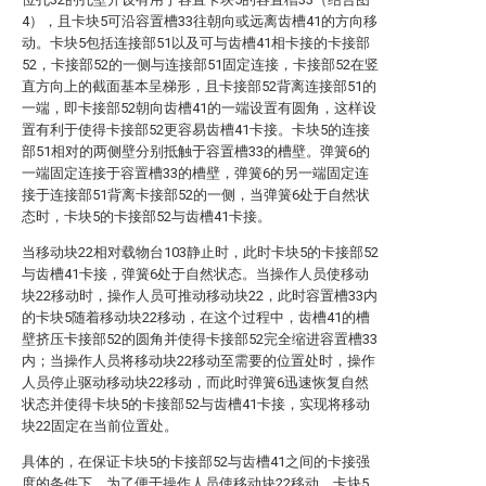
4），且卡块5可沿容置槽33往朝向或远离齿槽41的方向移
动。卡块5包括连接部51以及可与齿槽41相卡接的卡接部
52，卡接部52的一侧与连接部51固定连接，卡接部52在竖
直方向上的截面基本呈梯形，且卡接部52背离连接部51的
一端，即卡接部52朝向齿槽41的一端设置有圆角，这样设
置有利于使得卡接部52更容易齿槽41卡接。卡块5的连接
部51相对的两侧壁分别抵触于容置槽33的槽壁。弹簧6的
一端固定连接于容置槽33的槽壁，弹簧6的另一端固定连
接于连接部51背离卡接部52的一侧，当弹簧6处于自然状
态时，卡块5的卡接部52与齿槽41卡接。
当移动块22相对载物台103静止时，此时卡块5的卡接部52
与齿槽41卡接，弹簧6处于自然状态。当操作人员使移动
块22移动时，操作人员可推动移动块22，此时容置槽33内
的卡块5随着移动块22移动，在这个过程中，齿槽41的槽
壁挤压卡接部52的圆角并使得卡接部52完全缩进容置槽33
内；当操作人员将移动块22移动至需要的位置处时，操作
人员停止驱动移动块22移动，而此时弹簧6迅速恢复自然
状态并使得卡块5的卡接部52与齿槽41卡接，实现将移动
块22固定在当前位置处。
具体的，在保证卡块5的卡接部52与齿槽41之间的卡接强
度的条件下，为了便于操作人员使移动块22移动，卡块5