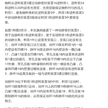
物料从进料装置5通过动静密封装置16进料筒1。进料管24
和进料斗20均设有光滑层，光滑层能保证物料均匀的流入
料筒1，避免物料堆积在进料装置5中，料筒1和进料装置5
中的动静密封装置3能保证料筒1和进料装置5中紧密连
接。
如图1和图3所示，本实施例披露了一种动静密封装置3，
用于连接料筒1和进料装置5，便于实现料筒1和进料装置5
的动静分离。料筒1中心设置有安装口，安装口处设有法
兰，动环15和安装口法兰连接。动环15靠近料筒1的一端
内壁设有凹槽19，静环16靠近静环16内壁设有一圈凸缘
17，凸缘17设置在凹槽19内。带孔压板18内设置有供进料
筒1通过的圆孔，带孔压板18安装于凹槽19内且位于凸缘
17外侧，带孔压板18外缘朝向料筒1的一侧设有凸缘，凸
缘和凹槽19内壁通过螺栓连接，静环16内部设有进料装置
5，静环16远离压板的一端与进料装置5通过螺钉连接。
动静环16位于料筒1和进料装置5的中间，料筒1运动时，
动环15跟着料筒1运动，动环15上的凹槽19和静环16上的
凸缘17配合连接，动环15内设有带孔压板18，带孔压板18
限制静环16的移动，从而保证动环15和静环16彼此间运动
独立。