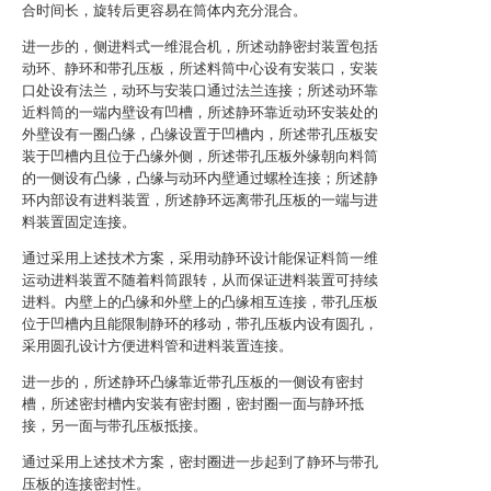
合时间长，旋转后更容易在筒体内充分混合。
进一步的，侧进料式一维混合机，所述动静密封装置包括
动环、静环和带孔压板，所述料筒中心设有安装口，安装
口处设有法兰，动环与安装口通过法兰连接；所述动环靠
近料筒的一端内壁设有凹槽，所述静环靠近动环安装处的
外壁设有一圈凸缘，凸缘设置于凹槽内，所述带孔压板安
装于凹槽内且位于凸缘外侧，所述带孔压板外缘朝向料筒
的一侧设有凸缘，凸缘与动环内壁通过螺栓连接；所述静
环内部设有进料装置，所述静环远离带孔压板的一端与进
料装置固定连接。
通过采用上述技术方案，采用动静环设计能保证料筒一维
运动进料装置不随着料筒跟转，从而保证进料装置可持续
进料。内壁上的凸缘和外壁上的凸缘相互连接，带孔压板
位于凹槽内且能限制静环的移动，带孔压板内设有圆孔，
采用圆孔设计方便进料管和进料装置连接。
进一步的，所述静环凸缘靠近带孔压板的一侧设有密封
槽，所述密封槽内安装有密封圈，密封圈一面与静环抵
接，另一面与带孔压板抵接。
通过采用上述技术方案，密封圈进一步起到了静环与带孔
压板的连接密封性。