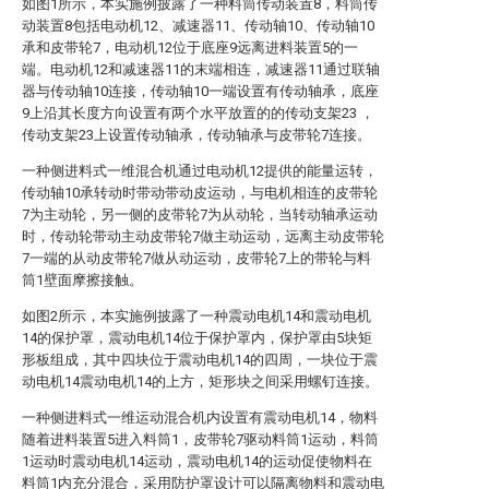
如图1所示，本实施例披露了一种料筒传动装置8，料筒传
动装置8包括电动机12、减速器11、传动轴10、传动轴10
承和皮带轮7，电动机12位于底座9远离进料装置5的一
端。电动机12和减速器11的末端相连，减速器11通过联轴
器与传动轴10连接，传动轴10一端设置有传动轴承，底座
9上沿其长度方向设置有两个水平放置的的传动支架23 ，
传动支架23上设置传动轴承，传动轴承与皮带轮7连接。
一种侧进料式一维混合机通过电动机12提供的能量运转，
传动轴10承转动时带动带动皮运动，与电机相连的皮带轮
7为主动轮，另一侧的皮带轮7为从动轮，当转动轴承运动
时，传动轮带动主动皮带轮7做主动运动，远离主动皮带轮
7一端的从动皮带轮7做从动运动，皮带轮7上的带轮与料
筒1壁面摩擦接触。
如图2所示，本实施例披露了一种震动电机14和震动电机
14的保护罩，震动电机14位于保护罩内，保护罩由5块矩
形板组成，其中四块位于震动电机14的四周，一块位于震
动电机14震动电机14的上方，矩形块之间采用螺钉连接。
一种侧进料式一维运动混合机内设置有震动电机14，物料
随着进料装置5进入料筒1，皮带轮7驱动料筒1运动，料筒
1运动时震动电机14运动，震动电机14的运动促使物料在
料筒1内充分混合，采用防护罩设计可以隔离物料和震动电