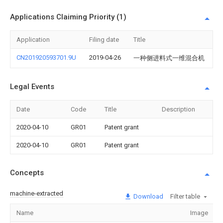
Applications Claiming Priority (1)
Application
Filing date
Title
CN201920593701.9U
2019-04-26
一种侧进料式一维混合机
Legal Events
Date
Code
Title
Description
2020-04-10
GR01
Patent grant
2020-04-10
GR01
Patent grant
Concepts
machine-extracted
Download
Filter table
Name
Image