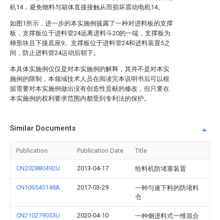
机14，避免物料与箱体直接接触从而损坏震动电机14。
如图1所示，进一步的本实施例披露了一种对进料板的支撑
板，支撑板位于进料管24远离进料斗20的一端，支撑板为
梯形块且下接底座9。支撑板位于进料管24和进料装置5之
间，防止进料管24运动后朝下。
本具体实施例仅仅是对本实施例的解释，其并不是对本实
施例的限制，本领域技术人员在阅读完本说明书后可以根
据需要对本实施例做出没有创造性贡献的修改，但只要在
本实施例的权利要求范围内都受到专利法的保护。
Similar Documents
Publication
Publication Date
Title
CN202880492U
2013-04-17
给料机防堵塞装置
CN106545148A
2017-03-29
一种匀速下料的防堵料
仓
CN210279053U
2020-04-10
一种侧进料式一维混合