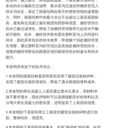
面湿润，减少扬尘，降低路面温度。下基层蓄水饱和后，
多余的水分被砾石过滤带、集水盲沟过滤后经侧排管流入
排水沟排走，保证了路面结构在雨天时拥有持续的渗透能
力，同时，路面结构中的最大水位不会超过上基层底面标
高，避免再生混凝土被长期浸泡而影响强度。侧排管排出
的水已被过滤净化，降低了由侧排管堵塞而引起排水不畅
的可能性。此外，侧排管并联布置在塑料盲沟上共同进行
排水，因此具有良好的排水效率，即使极个别处侧排管发
生堵塞，通过塑料盲沟的导流以及其他处侧排管的排水，
堵塞的侧排管附近的路面区域仍能保持良好的渗水和排水
能力。
本发明具有如下的技术优点：
1.本发明的路面结构基层和垫层采用了建筑垃圾粉碎料，
实现了建筑垃圾的资源化，降低了透水路面的骨料成本。
2.本发明的再生混凝土上基层通过透水孔透水，而材料本
身不要求透水，因此拌制时可以选择级配良好的骨料以充
分增大再生混凝土的密实度，进而提高了上基层的强度。
3.本发明的下基层利用土工格室对建筑垃圾粉碎料进行加
筋，整体性好，强度高。
4.本发明的下基层能高效蓄水，实现“海绵体”的作用，在涝