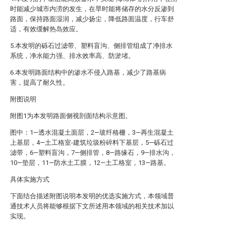
时能减少城市内涝的发生，在旱时能将储存的水分反渗到
路面，保持路面湿润，减少扬尘，降低路面温度，行车舒
适，有效缓解热岛效应。
5.本发明的砾石过滤带、塑料盲沟、侧排管组成了净排水
系统，净水能力强、排水效率高、防淤堵。
6.本发明路面结构中的渗水不侵入路基，减少了路基病
害，提高了耐久性。
附图说明
附图1为本发明路面侧视剖面结构示意图。
图中：1—透水混凝土面层，2—玻纤格栅，3—再生混凝土
上基层，4—土工格室-建筑垃圾粉碎料下基层，5—砾石过
滤带，6—塑料盲沟，7—侧排管，8—路缘石，9—排水沟，
10—垫层，11—防水土工膜，12—土工格室，13—路基。
具体实施方式
下面结合描述附图说明本发明的优选实施方式，本领域普
通技术人员将能够根据下文所述用本领域的相关技术加以
实现。