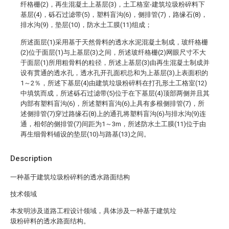
纤格栅(2)，再生混凝土上基层(3)，土工格室-建筑垃圾粉碎料下
基层(4)，砾石过滤带(5)，塑料盲沟(6)，侧排管(7)，路缘石(8)，
排水沟(9)，垫层(10)，防水土工膜(11)组成；
所述面层(1)采用基于天然骨料的透水水泥混凝土制成，玻纤格栅
(2)位于面层(1)与上基层(3)之间，所述玻纤格栅(2)网眼尺寸不大
于面层(1)所用粗骨料的粒径，所述上基层(3)由再生混凝土制成并
设有贯通的透水孔，透水孔开孔面积总和为上基层(3)上表面积的
1～2％，所述下基层(4)由建筑垃圾粉碎料在打孔形土工格室(12)
中填筑而成，所述砾石过滤带(5)位于在下基层(4)顶部两侧并且其
内部有塑料盲沟(6)，所述塑料盲沟(6)上具有多根侧排管(7)，所
述侧排管(7)穿过路缘石(8)上的通孔将塑料盲沟(6)与排水沟(9)连
通，相邻的侧排管(7)间距为1～3m，所述防水土工膜(11)位于由
再生细骨料铺设的垫层(10)与路基(13)之间。
Description
一种基于建筑垃圾粉碎料的透水路面结构
技术领域
本发明涉及道路工程设计领域，具体涉及一种基于建筑垃
圾粉碎料的透水路面结构。