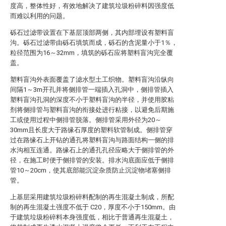
度高，整体性好，有效地解决了建筑垃圾粉碎料因强度低
而难以利用的问题。
砾石过滤带设置在下基层顶部两侧，其内部埋设有塑料盲
沟。砾石过滤带由砾石填筑而成，砾石的含泥量小于1％，
粒径范围为16～32mm，填筑的砾石应将塑料盲沟完全覆
盖。
塑料盲沟外表面覆盖了滤水型土工织物。塑料盲沟沿纵向
间隔1～3m开孔并将侧排管一端插入孔洞中，侧排管插入
塑料盲沟孔洞的深度不小于塑料盲沟的半径，并使用胶粘
剂将侧排管与塑料盲沟的衔接处进行粘接，以避免后期施
工或使用过程中侧排管脱落。侧排管采用外径为20～
30mm且长度大于路缘石厚度的塑料软管制成。侧排管穿
过在路缘石上开钻的通孔将塑料盲沟与路面结构一侧的排
水沟相互连通。路缘石上的通孔孔径应略大于侧排管的外
径，在施工时便于侧排管的安装。排水沟底面应低于侧排
管10～20cm，使其底部能沉淀杂质防止沉淀物堵塞侧排
管。
上基层采用建筑垃圾粉碎料配制的再生混凝土制成，所配
制的再生混凝土强度不低于 C20，厚度不小于150mm。由
于建筑垃圾粉碎料本身强度低，相比于普通再生混凝土，