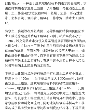
如图1所示，一种基于建筑垃圾粉碎料的透水路面结构，该
路面结构由透水混凝土面层，玻纤格栅，再生混凝土上基
层，土工格室-建筑垃圾粉碎料下基层，垫层，砾石过滤
带，塑料盲沟，侧排管，路缘石，排水沟，防水土工膜组
成。
防水土工膜铺设在路基表面，还需将路面结构两侧的防水
土工膜边缘翻起并粘贴于路缘石内侧，粘贴高度不小于
10cm，以充分防止水分侵入路基引起病害而降低路面结构
的耐久性。在防水土工膜上由再生细骨料铺设形成厚度为
50mm的垫层，所用的再生细骨料的粒径不大于5mm。铺
设由细骨料组成的垫层，而不是直接将下基层的建筑垃圾
粉碎料与防水土工膜接触，有助于避免压实过程中大粒径
的骨料损伤土工膜影响防水性能。
下基层由建筑垃圾粉碎料填筑于打孔形土工格室中形成，
厚度不小于150mm，当下基层厚度大于300mm时，应铺
设双层土工格室。建筑垃圾粉碎料的粒径范围选用5～
40mm，填筑的粉碎料高出土工格室顶部5～10cm，以便
填筑后能充分压实，同时避免压实过程中对土工格室造成
损坏。打孔形土工格室膜片上带有均匀分布的透水孔使得
渗水能在粉碎料之间流动，同时建筑垃圾粉碎料与土工格
室构成了具有强大侧向限制和大刚度的结构体，下基层强