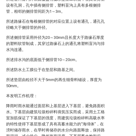
设有孔洞，孔中插有侧排管，塑料盲沟上具有多根侧排
管，相邻的侧排管间距为1～3m。
所述路缘石在每根侧排管的对应位置上设有通孔，通孔孔
径略大于侧排管的外径。
所述侧排管采用外径为20～30mm且长度大于路缘石厚度
的塑料软管制成，其穿过路缘石上的通孔将塑料盲沟与排
水沟连通。
所述排水沟的底面低于侧排管10～20cm。
所述防水土工膜位于在垫层和路基之间。
所述垫层由粒径不大于5mm的再生细骨料铺设，厚度为
50mm。
本发明工作机理：
降雨时雨水能通过面层和上基层进入下基层，避免路面积
水。下基层由建筑垃圾粉碎料填筑压实而成，采用土工格
室加筋保证了下基层的强度，而建筑垃圾粉碎料高吸水率
的特性使得下基层形成了具有高蓄水能力的“海绵体”，在
涝时储存雨水，在旱时将储存的水分向路面释放，保持路