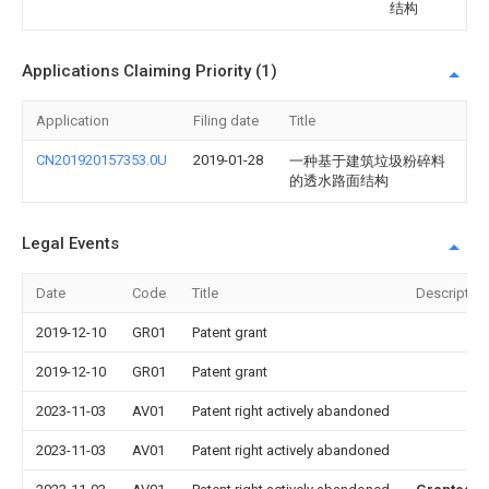
结构
Applications Claiming Priority (1)
Application
Filing date
Title
CN201920157353.0U
2019-01-28
一种基于建筑垃圾粉碎料
的透水路面结构
Legal Events
Date
Code
Title
Description
2019-12-10
GR01
Patent grant
2019-12-10
GR01
Patent grant
2023-11-03
AV01
Patent right actively abandoned
2023-11-03
AV01
Patent right actively abandoned