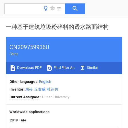
一种基于建筑垃圾粉碎料的透水路面结构
CN209759936U
China
Download PDF
Find Prior Art
Similar
Other languages
English
Inventor
周芬
丘友威
杜运兴
Current Assignee
Hunan University
Worldwide applications
2019
CN