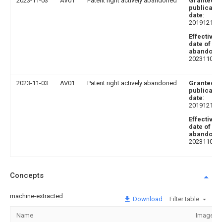
2023-11-03
AV01
Patent right actively abandoned
Granted
publicatio
date
:
20191210
Effective
date of
abandoni
20231103
2023-11-03
AV01
Patent right actively abandoned
Granted
publicatio
date
:
20191210
Effective
date of
abandoni
20231103
Concepts
machine-extracted
Download
Filter table
Name
Image