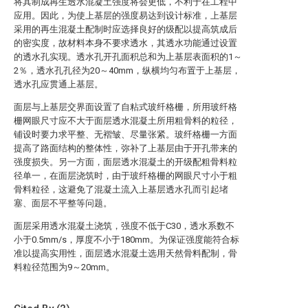
将其制成再生透水混凝土强度将会更低，不利于在工程中
应用。因此，为使上基层的强度易达到设计标准，上基层
采用的再生混凝土配制时应选择良好的级配以提高筑成后
的密实度，故材料本身不要求透水，其透水功能通过设置
的透水孔实现。透水孔开孔面积总和为上基层表面积的1～
2％，透水孔孔径为20～40mm，纵横均匀布置于上基层，
透水孔应贯通上基层。
面层与上基层交界面设置了自粘式玻纤格栅，所用玻纤格
栅网眼尺寸应不大于面层透水混凝土所用粗骨料的粒径，
铺设时要力求平整、无褶皱、尽量张紧。玻纤格栅一方面
提高了路面结构的整体性，弥补了上基层由于开孔带来的
强度损失。另一方面，面层透水混凝土的开级配粗骨料粒
径单一，在面层浇筑时，由于玻纤格栅的网眼尺寸小于粗
骨料粒径，这避免了混凝土流入上基层透水孔而引起堵
塞、面层不平整等问题。
面层采用透水混凝土浇筑，强度不低于C30，透水系数不
小于0.5mm/s，厚度不小于180mm。为保证强度能符合标
准以提高实用性，面层透水混凝土选用天然骨料配制，骨
料粒径范围为9～20mm。