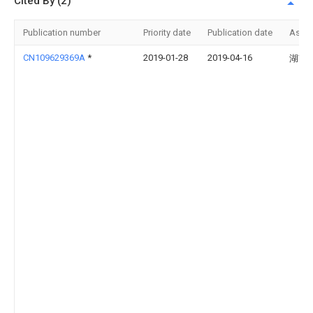
Cited By (2)
Publication number
Priority date
Publication date
Assi
CN109629369A
*
2019-01-28
2019-04-16
湖南