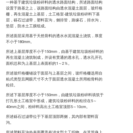
一种基于建筑垃圾粉碎料的透水路面结构，所述路面结构
设置于路基之上，该路面结构由透水混凝土面层，玻纤格
栅，再生混凝土上基层，土工格室-建筑垃圾粉碎料下基
层，砾石过滤带，塑料盲沟，侧排管，路缘石，排水沟，
垫层，防水土工膜组成。
所述面层采用基于天然骨料的透水水泥混凝土浇筑，厚度
不小于180mm。
所述上基层厚度不小于150mm，由基于建筑垃圾粉碎料的
再生混凝土浇筑制成，并设有贯通的透水孔，透水孔开孔
面积总和为上基层上表面积的1～2％。
所述玻纤格栅铺设于面层与上基层之间，玻纤格栅选用自
粘式类型且网眼尺寸不大于面层透水混凝土所用粗骨料的
粒径。
所述下基层厚度不小于150mm，由建筑垃圾粉碎料填筑于
打孔形土工格室中形成，建筑垃圾粉碎料的粒径在5～
40mm之间，粉碎料高出土工格室顶部5～10cm。
所述砾石过滤带位于下基层顶部两侧，其内部有塑料盲
沟。
所述塑料盲沟外表面覆盖有滤水型土工织物，在其管身上