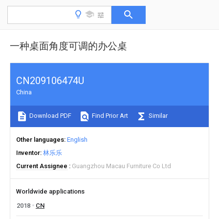
一种桌面角度可调的办公桌
CN209106474U
China
Download PDF
Find Prior Art
Similar
Other languages
English
Inventor
林乐乐
Current Assignee
Guangzhou Macau Furniture Co Ltd
Worldwide applications
2018
CN