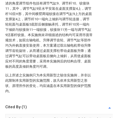
述的角度调节组件包括有调节气缸9、调节杆10、铰接块
11，其中，调节气缸9呈水平安装在桌面支撑架4上，调节
杆10呈H形，其中间横臂两端铰接在调节气缸9上方的桌面
支撑架4上，调节杆10一端向上倾斜与调节轮连接，调节
轮轮面与桌面板5底部后侧接触承托，调节杆10另一端向
下倾斜与铰接块11一端铰接，铰接块11另一端与调节气缸
9活塞杆铰接。本实施例未详细描述的结构均可采用市面常
规技术，如双出轴电机、升降调节齿轮、调节气缸等部件
均为外购直接安装使用，本方案通过双出轴电机带动升降
调节齿轮旋转，从而通过桌面支撑柱带动桌面板升降；通
过调节气缸可以带动桌面板后侧向上倾斜，从而使桌面板
应对不同的角度需要，采用本实施例后的结构合理、桌面
板的高度及倾斜角度均可调。
以上所述之实施例只为本实用新型之较佳实施例，并非以
此限制本实用新型的实施范围，故凡依本实用新型之形
状、原理所作的变化，均应涵盖在本实用新型的保护范围
内。
Cited By (1)