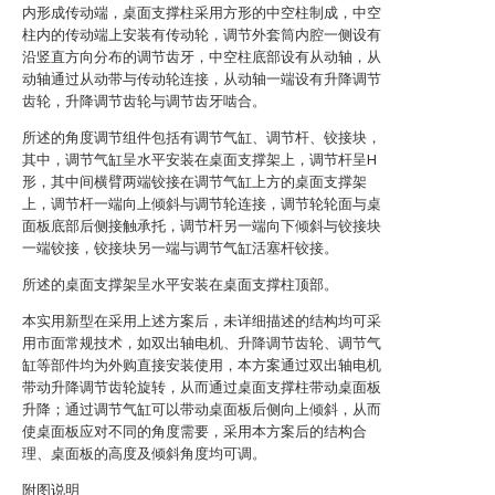
内形成传动端，桌面支撑柱采用方形的中空柱制成，中空
柱内的传动端上安装有传动轮，调节外套筒内腔一侧设有
沿竖直方向分布的调节齿牙，中空柱底部设有从动轴，从
动轴通过从动带与传动轮连接，从动轴一端设有升降调节
齿轮，升降调节齿轮与调节齿牙啮合。
所述的角度调节组件包括有调节气缸、调节杆、铰接块，
其中，调节气缸呈水平安装在桌面支撑架上，调节杆呈H
形，其中间横臂两端铰接在调节气缸上方的桌面支撑架
上，调节杆一端向上倾斜与调节轮连接，调节轮轮面与桌
面板底部后侧接触承托，调节杆另一端向下倾斜与铰接块
一端铰接，铰接块另一端与调节气缸活塞杆铰接。
所述的桌面支撑架呈水平安装在桌面支撑柱顶部。
本实用新型在采用上述方案后，未详细描述的结构均可采
用市面常规技术，如双出轴电机、升降调节齿轮、调节气
缸等部件均为外购直接安装使用，本方案通过双出轴电机
带动升降调节齿轮旋转，从而通过桌面支撑柱带动桌面板
升降；通过调节气缸可以带动桌面板后侧向上倾斜，从而
使桌面板应对不同的角度需要，采用本方案后的结构合
理、桌面板的高度及倾斜角度均可调。
附图说明