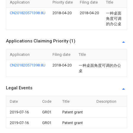
Application
Priority date
Filing date
Title
CN201820571398.8U
2018-04-20
2018-04-20
一种桌面
角度可调
的办公桌
Applications Claiming Priority (1)
Application
Filing date
Title
CN201820571398.8U
2018-04-20
一种桌面角度可调的办公
桌
Legal Events
Date
Code
Title
Description
2019-07-16
GR01
Patent grant
2019-07-16
GR01
Patent grant