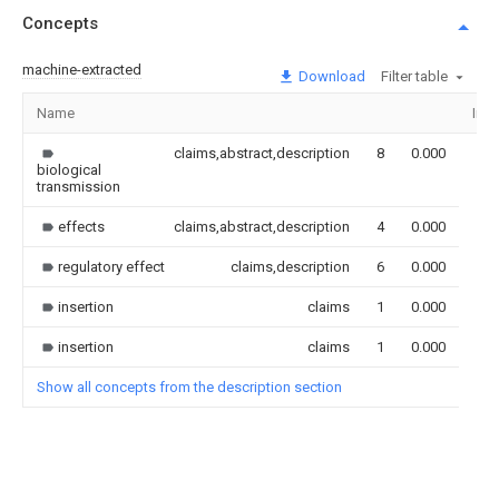
Concepts
machine-extracted
Download
Filter table
Name
Ima
claims,abstract,description
8
0.000
biological
transmission
effects
claims,abstract,description
4
0.000
regulatory effect
claims,description
6
0.000
insertion
claims
1
0.000
insertion
claims
1
0.000
Show all concepts from the description section