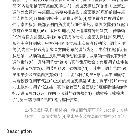
筒(2)内活动插装有桌面支撑柱(3)，桌面支撑柱(3)顶部向上穿过
调节外套筒(2)与桌面支撑架(4)相连接，桌面板(5)底部前侧与桌
面支撑架(4)顶部前侧铰接，桌面支撑架(4)后侧设有角度调节组
件，桌面板(5)底部后侧由角度调节组件承托；桌面支撑架(4)底部
设有双出轴电机(6)，双出轴电机(6)上连接有传动轴(7)，传动轴
(7)外端插入桌面支撑柱(3)内形成传动端，桌面支撑柱(3)采用方
形的中空柱制成，中空柱内的传动端上安装有传动轮，调节外套
筒(2)内腔一侧设有沿竖直方向分布的调节齿牙，中空柱底部设有
从动轴，从动轴通过从动带与传动轮连接，从动轴一端设有升降
调节齿轮(8)，升降调节齿轮(8)与调节齿牙啮合；角度调节组件包
括有调节气缸(9)、调节杆(10)、铰接块(11)，其中，调节气缸(9)
呈水平安装在桌面支撑架(4)上，调节杆(10)呈H形，其中间横臂
两端铰接在调节气缸(9)上方的桌面支撑架(4)上，调节杆(10)一端
向上倾斜与调节轮连接，调节轮轮面与桌面板(5)底部后侧接触承
托，调节杆(10)另一端向下倾斜与铰接块(11)一端铰接，铰接块
(11)另一端与调节气缸(9)活塞杆铰接。
2.根据权利要求1所述的一种桌面角度可调的办公桌，其特
征在于：桌面支撑架(4)呈水平安装在桌面支撑柱(3)顶部。
Description