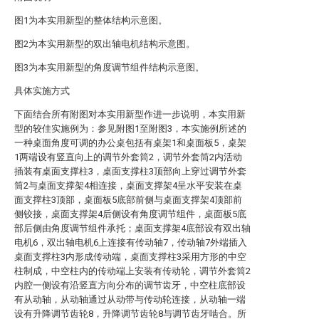
图1为本实用新型的整体结构示意图。
图2为本实用新型的双出轴电机结构示意图。
图3为本实用新型的角度调节组件结构示意图。
具体实施方式
下面结合所有附图对本实用新型作进一步说明，本实用新
型的较佳实施例为：参见附图1至附图3，本实施例所述的
一种桌面角度可调的办公桌包括有桌架1和桌面板5，桌架
1两端设有竖直向上的调节外套筒2，调节外套筒2内活动
插装有桌面支撑柱3，桌面支撑柱3顶部向上穿过调节外套
筒2与桌面支撑架4相连接，桌面支撑架4呈水平安装在桌
面支撑柱3顶部，桌面板5底部前侧与桌面支撑架4顶部前
侧铰接，桌面支撑架4后侧设有角度调节组件，桌面板5底
部后侧由角度调节组件承托；桌面支撑架4底部设有双出轴
电机6，双出轴电机6上连接有传动轴7，传动轴7外端插入
桌面支撑柱3内形成传动端，桌面支撑柱3采用方形的中空
柱制成，中空柱内的传动端上安装有传动轮，调节外套筒2
内腔一侧设有沿竖直方向分布的调节齿牙，中空柱底部设
有从动轴，从动轴通过从动带与传动轮连接，从动轴一端
设有升降调节齿轮8，升降调节齿轮8与调节齿牙啮合。所