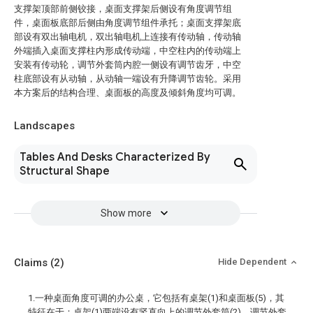
支撑架顶部前侧铰接，桌面支撑架后侧设有角度调节组
件，桌面板底部后侧由角度调节组件承托；桌面支撑架底
部设有双出轴电机，双出轴电机上连接有传动轴，传动轴
外端插入桌面支撑柱内形成传动端，中空柱内的传动端上
安装有传动轮，调节外套筒内腔一侧设有调节齿牙，中空
柱底部设有从动轴，从动轴一端设有升降调节齿轮。采用
本方案后的结构合理、桌面板的高度及倾斜角度均可调。
Landscapes
Tables And Desks Characterized By
Structural Shape
Show more
Claims
(2)
Hide Dependent
1.一种桌面角度可调的办公桌，它包括有桌架(1)和桌面板(5)，其
特征在于：桌架(1)两端设有竖直向上的调节外套筒(2)，调节外套