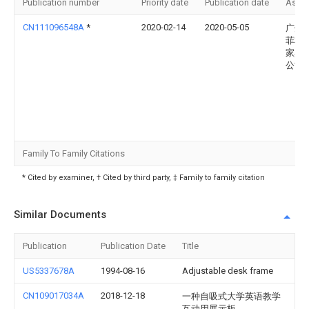
Publication number
Priority date
Publication date
Assi
CN111096548A
*
2020-02-14
2020-05-05
广州
菲科
家具
公司
Family To Family Citations
* Cited by examiner, † Cited by third party, ‡ Family to family citation
Similar Documents
Publication
Publication Date
Title
US5337678A
1994-08-16
Adjustable desk frame
CN109017034A
2018-12-18
一种自吸式大学英语教学
互动用展示板