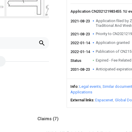
Application CN202121983455.1U e
Application filed by 
2021-08-23
Traditional And West
Priority to CN202121
2021-08-23
Application granted
2022-01-14
Publication of CN21
2022-01-14
Expired - Fee Related
Status
Anticipated expiratio
2031-08-23
Info
Legal events
Similar documen
Applications
External links
Espacenet
Global Do
Claims
(7)