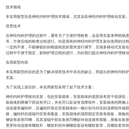
技术领域
本实用新型涉及神经内科护理技术领域，尤其涉及神经内科护理移动支架
背景技术
在神经内科护理的过程中，通常为了方便护理检查，会采用支架来帮助病
等，方便后续的检查过程进行。但是现有的神经内科护理支架在使用的过
一定的不便，不能够较好的根据病患的需求进行调节，且很多移动式支架
过程中不便于固定，影响护理过程的进行，为此我们提出神经内科护理移
实用新型内容
本实用新型的目的是为了解决现有技术中存在的缺点，而提出的神经内科
支架。
为了实现上述目的，本实用新型采用了如下技术方案：
神经内科护理移动支架，包括安装箱体，安装箱体的底部设有若干组滚轮
装箱体的两侧下部设有开口，并在开口处设有顶撑组件，安装箱体的两侧
动连接有偏转杆，且偏转杆靠近安装箱体的一侧分别与对应的顶撑组件端
接，偏转杆的底端均安装有吸盘；安装箱体的顶部固定安装有座板，座板
侧设有条形凹槽，且其顶端中部在条形凹槽处转动连接有靠板，座板在条
贯穿转动连接有螺纹杆，螺纹杆的外侧螺纹套设有螺纹套管，且螺纹套管