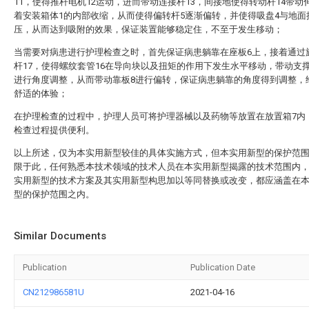
11，使得推杆电机12运动，进而带动连接杆13，间接地使得转动杆14带动
着安装箱体1的内部收缩，从而使得偏转杆5逐渐偏转，并使得吸盘4与地面
压，从而达到吸附的效果，保证装置能够稳定住，不至于发生移动；
当需要对病患进行护理检查之时，首先保证病患躺靠在座板6上，接着通过
杆17，使得螺纹套管16在导向块以及扭矩的作用下发生水平移动，带动支
进行角度调整，从而带动靠板8进行偏转，保证病患躺靠的角度得到调整，
舒适的体验；
在护理检查的过程中，护理人员可将护理器械以及药物等放置在放置箱7内
检查过程提供便利。
以上所述，仅为本实用新型较佳的具体实施方式，但本实用新型的保护范
限于此，任何熟悉本技术领域的技术人员在本实用新型揭露的技术范围内
实用新型的技术方案及其实用新型构思加以等同替换或改变，都应涵盖在
型的保护范围之内。
Similar Documents
Publication
Publication Date
CN212986581U
2021-04-16