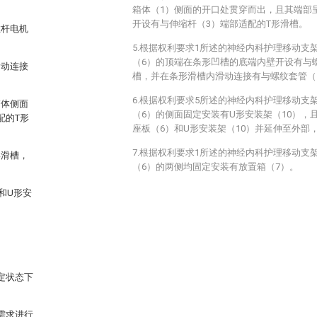
箱体（1）侧面的开口处贯穿而出，且其端部
开设有与伸缩杆（3）端部适配的T形滑槽。
推杆电机
5.根据权利要求1所述的神经内科护理移动支
（6）的顶端在条形凹槽的底端内壁开设有与
滑动连接
槽，并在条形滑槽内滑动连接有与螺纹套管（
6.根据权利要求5所述的神经内科护理移动支
箱体侧面
（6）的侧面固定安装有U形安装架（10），
配的T形
座板（6）和U形安装架（10）并延伸至外部
7.根据权利要求1所述的神经内科护理移动支
形滑槽，
（6）的两侧均固定安装有放置箱（7）。
和U形安
定状态下
需求进行