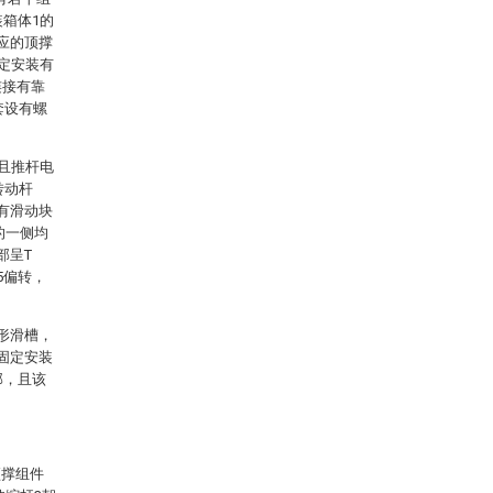
装箱体1的
应的顶撑
固定安装有
连接有靠
套设有螺
，且推杆电
转动杆
有滑动块
的一侧均
部呈T
5偏转，
形滑槽，
固定安装
部，且该
顶撑组件