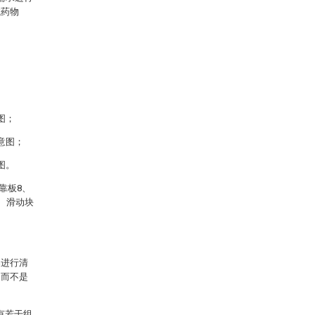
械药物
图；
意图；
图。
靠板8、
4、滑动块
案进行清
，而不是
有若干组