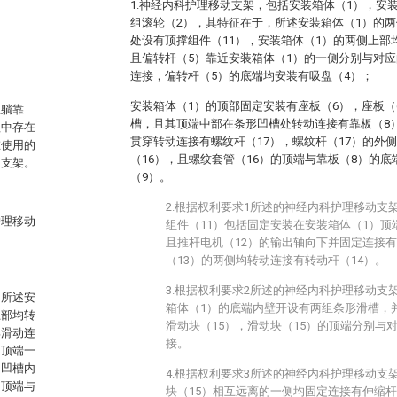
1.神经内科护理移动支架，包括安装箱体（1），安
组滚轮（2），其特征在于，所述安装箱体（1）的
处设有顶撑组件（11），安装箱体（1）的两侧上部
。
且偏转杆（5）靠近安装箱体（1）的一侧分别与对应
连接，偏转杆（5）的底端均安装有吸盘（4）；
安装箱体（1）的顶部固定安装有座板（6），座板（
患躺靠
槽，且其顶端中部在条形凹槽处转动连接有靠板（8
程中存在
贯穿转动连接有螺纹杆（17），螺纹杆（17）的外
在使用的
（16），且螺纹套管（16）的顶端与靠板（8）的
动支架。
（9）。
2.根据权利要求1所述的神经内科护理移动支
护理移动
组件（11）包括固定安装在安装箱体（1）顶
且推杆电机（12）的输出轴向下并固定连接有
（13）的两侧均转动连接有转动杆（14）。
3.根据权利要求2所述的神经内科护理移动支
，所述安
箱体（1）的底端内壁开设有两组条形滑槽，
上部均转
滑动块（15），滑动块（15）的顶端分别与
部滑动连
接。
的顶端一
形凹槽内
4.根据权利要求3所述的神经内科护理移动支
的顶端与
块（15）相互远离的一侧均固定连接有伸缩杆