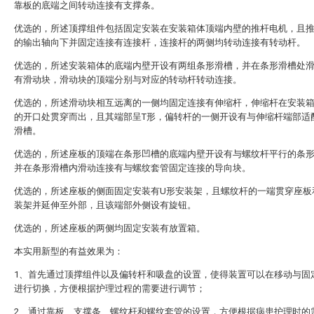
靠板的底端之间转动连接有支撑条。
优选的，所述顶撑组件包括固定安装在安装箱体顶端内壁的推杆电机，且
的输出轴向下并固定连接有连接杆，连接杆的两侧均转动连接有转动杆。
优选的，所述安装箱体的底端内壁开设有两组条形滑槽，并在条形滑槽处
有滑动块，滑动块的顶端分别与对应的转动杆转动连接。
优选的，所述滑动块相互远离的一侧均固定连接有伸缩杆，伸缩杆在安装
的开口处贯穿而出，且其端部呈T形，偏转杆的一侧开设有与伸缩杆端部适
滑槽。
优选的，所述座板的顶端在条形凹槽的底端内壁开设有与螺纹杆平行的条
并在条形滑槽内滑动连接有与螺纹套管固定连接的导向块。
优选的，所述座板的侧面固定安装有U形安装架，且螺纹杆的一端贯穿座板
装架并延伸至外部，且该端部外侧设有旋钮。
优选的，所述座板的两侧均固定安装有放置箱。
本实用新型的有益效果为：
1、首先通过顶撑组件以及偏转杆和吸盘的设置，使得装置可以在移动与固
进行切换，方便根据护理过程的需要进行调节；
2、通过靠板、支撑条、螺纹杆和螺纹套管的设置，方便根据病患护理时的