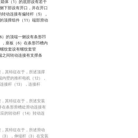
装箱体（1）的底部设有若干
两侧下部设有开口，并在开口
均转动连接有偏转杆（5），
的顶撑组件（11）端部滑动
6）的顶端一侧设有条形凹
），座板（6）在条形凹槽内
侧螺纹套设有螺纹套管
底端之间转动连接有支撑条
架，其特征在于，所述顶撑
端内壁的推杆电机（12），
连接杆（13），连接杆
架，其特征在于，所述安装
并在条形滑槽处滑动连接有
对应的转动杆（14）转动连
架，其特征在于，所述滑动
（3），伸缩杆（3）在安装