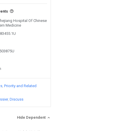
vents
Zhejiang Hospital Of Chinese
ern Medicine
983455.1U
5503875U
n
ts
Priority and Related
ssier
Discuss
Hide Dependent