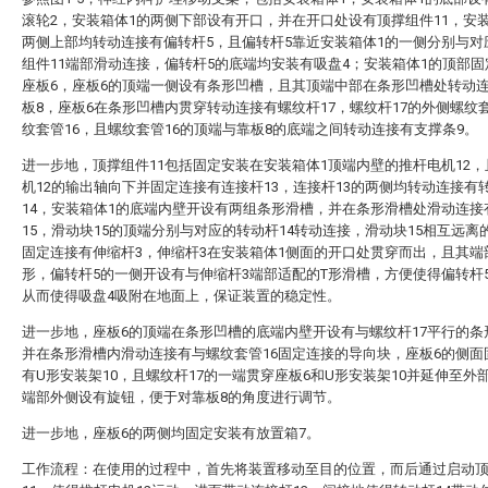
滚轮2，安装箱体1的两侧下部设有开口，并在开口处设有顶撑组件11，安
两侧上部均转动连接有偏转杆5，且偏转杆5靠近安装箱体1的一侧分别与对
组件11端部滑动连接，偏转杆5的底端均安装有吸盘4；安装箱体1的顶部
座板6，座板6的顶端一侧设有条形凹槽，且其顶端中部在条形凹槽处转动
板8，座板6在条形凹槽内贯穿转动连接有螺纹杆17，螺纹杆17的外侧螺纹
纹套管16，且螺纹套管16的顶端与靠板8的底端之间转动连接有支撑条9。
进一步地，顶撑组件11包括固定安装在安装箱体1顶端内壁的推杆电机12
机12的输出轴向下并固定连接有连接杆13，连接杆13的两侧均转动连接有
14，安装箱体1的底端内壁开设有两组条形滑槽，并在条形滑槽处滑动连接
15，滑动块15的顶端分别与对应的转动杆14转动连接，滑动块15相互远离
固定连接有伸缩杆3，伸缩杆3在安装箱体1侧面的开口处贯穿而出，且其端
形，偏转杆5的一侧开设有与伸缩杆3端部适配的T形滑槽，方便使得偏转杆
从而使得吸盘4吸附在地面上，保证装置的稳定性。
进一步地，座板6的顶端在条形凹槽的底端内壁开设有与螺纹杆17平行的条
并在条形滑槽内滑动连接有与螺纹套管16固定连接的导向块，座板6的侧面
有U形安装架10，且螺纹杆17的一端贯穿座板6和U形安装架10并延伸至外
端部外侧设有旋钮，便于对靠板8的角度进行调节。
进一步地，座板6的两侧均固定安装有放置箱7。
工作流程：在使用的过程中，首先将装置移动至目的位置，而后通过启动