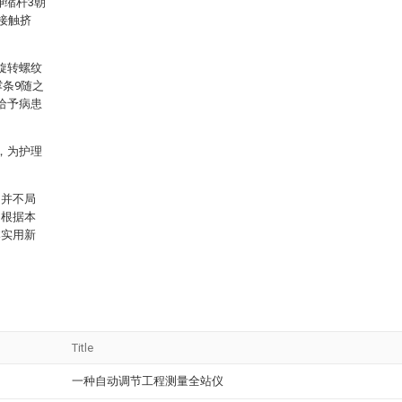
伸缩杆3朝
接触挤
旋转螺纹
撑条9随之
给予病患
，为护理
围并不局
，根据本
本实用新
Title
一种自动调节工程测量全站仪