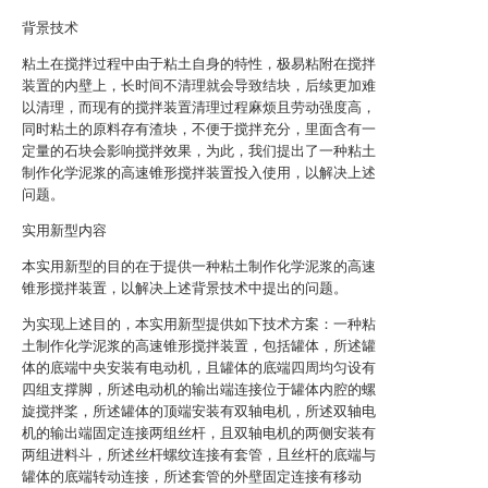
背景技术
粘土在搅拌过程中由于粘土自身的特性，极易粘附在搅拌
装置的内壁上，长时间不清理就会导致结块，后续更加难
以清理，而现有的搅拌装置清理过程麻烦且劳动强度高，
同时粘土的原料存有渣块，不便于搅拌充分，里面含有一
定量的石块会影响搅拌效果，为此，我们提出了一种粘土
制作化学泥浆的高速锥形搅拌装置投入使用，以解决上述
问题。
实用新型内容
本实用新型的目的在于提供一种粘土制作化学泥浆的高速
锥形搅拌装置，以解决上述背景技术中提出的问题。
为实现上述目的，本实用新型提供如下技术方案：一种粘
土制作化学泥浆的高速锥形搅拌装置，包括罐体，所述罐
体的底端中央安装有电动机，且罐体的底端四周均匀设有
四组支撑脚，所述电动机的输出端连接位于罐体内腔的螺
旋搅拌桨，所述罐体的顶端安装有双轴电机，所述双轴电
机的输出端固定连接两组丝杆，且双轴电机的两侧安装有
两组进料斗，所述丝杆螺纹连接有套管，且丝杆的底端与
罐体的底端转动连接，所述套管的外壁固定连接有移动