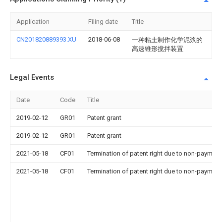
Application
Filing date
Title
CN201820889393.XU
2018-06-08
一种粘土制作化学泥浆的
高速锥形搅拌装置
Legal Events
Date
Code
Title
2019-02-12
GR01
Patent grant
2019-02-12
GR01
Patent grant
2021-05-18
CF01
Termination of patent right due to non-payment
2021-05-18
CF01
Termination of patent right due to non-payment