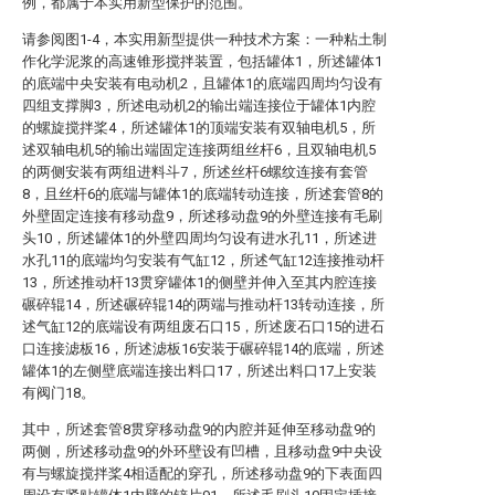
例，都属于本实用新型保护的范围。
请参阅图1-4，本实用新型提供一种技术方案：一种粘土制
作化学泥浆的高速锥形搅拌装置，包括罐体1，所述罐体1
的底端中央安装有电动机2，且罐体1的底端四周均匀设有
四组支撑脚3，所述电动机2的输出端连接位于罐体1内腔
的螺旋搅拌桨4，所述罐体1的顶端安装有双轴电机5，所
述双轴电机5的输出端固定连接两组丝杆6，且双轴电机5
的两侧安装有两组进料斗7，所述丝杆6螺纹连接有套管
8，且丝杆6的底端与罐体1的底端转动连接，所述套管8的
外壁固定连接有移动盘9，所述移动盘9的外壁连接有毛刷
头10，所述罐体1的外壁四周均匀设有进水孔11，所述进
水孔11的底端均匀安装有气缸12，所述气缸12连接推动杆
13，所述推动杆13贯穿罐体1的侧壁并伸入至其内腔连接
碾碎辊14，所述碾碎辊14的两端与推动杆13转动连接，所
述气缸12的底端设有两组废石口15，所述废石口15的进石
口连接滤板16，所述滤板16安装于碾碎辊14的底端，所述
罐体1的左侧壁底端连接出料口17，所述出料口17上安装
有阀门18。
其中，所述套管8贯穿移动盘9的内腔并延伸至移动盘9的
两侧，所述移动盘9的外环壁设有凹槽，且移动盘9中央设
有与螺旋搅拌桨4相适配的穿孔，所述移动盘9的下表面四