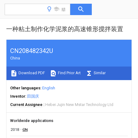
一种粘土制作化学泥浆的高速锥形搅拌装置
CN208482342U
China
Download PDF
Find Prior Art
Similar
Other languages
English
Inventor
田国庆
Current Assignee
Hebei Jujin New Mstar Technology Ltd
Worldwide applications
2018
CN