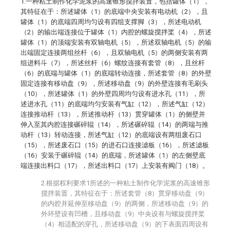
1.一种粘土制作化学泥浆的高速锥形搅拌装置，包括罐体（1），
其特征在于：所述罐体（1）的底端中央安装有电动机（2），且
罐体（1）的底端四周均匀设有四组支撑脚（3），所述电动机
（2）的输出端连接位于罐体（1）内腔的螺旋搅拌桨（4），所述
罐体（1）的顶端安装有双轴电机（5），所述双轴电机（5）的输
出端固定连接两组丝杆（6），且双轴电机（5）的两侧安装有两
组进料斗（7），所述丝杆（6）螺纹连接有套管（8），且丝杆
（6）的底端与罐体（1）的底端转动连接，所述套管（8）的外壁
固定连接有移动盘（9），所述移动盘（9）的外壁连接有毛刷头
（10），所述罐体（1）的外壁四周均匀设有进水孔（11），所
述进水孔（11）的底端均匀安装有气缸（12），所述气缸（12）
连接推动杆（13），所述推动杆（13）贯穿罐体（1）的侧壁并
伸入至其内腔连接碾碎辊（14），所述碾碎辊（14）的两端与推
动杆（13）转动连接，所述气缸（12）的底端设有两组废石口
（15），所述废石口（15）的进石口连接滤板（16），所述滤板
（16）安装于碾碎辊（14）的底端，所述罐体（1）的左侧壁底
端连接出料口（17），所述出料口（17）上安装有阀门（18）。
2.根据权利要求1所述的一种粘土制作化学泥浆的高速锥形
搅拌装置，其特征在于：所述套管（8）贯穿移动盘（9）
的内腔并延伸至移动盘（9）的两侧，所述移动盘（9）的
外环壁设有凹槽，且移动盘（9）中央设有与螺旋搅拌桨
（4）相适配的穿孔，所述移动盘（9）的下表面四周设有