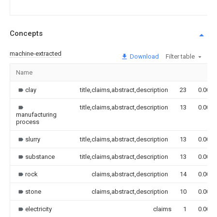
Concepts
machine-extracted
Download
Filter table
Name
clay
title,claims,abstract,description
23
0.000
title,claims,abstract,description
13
0.000
manufacturing
process
slurry
title,claims,abstract,description
13
0.000
substance
title,claims,abstract,description
13
0.000
rock
claims,abstract,description
14
0.000
stone
claims,abstract,description
10
0.000
electricity
claims
1
0.000