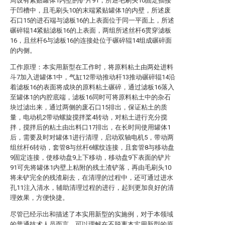
周设有紧贴罐体1内壁的铲片91，所述毛刷头10固定插接
于凹槽中，且毛刷头10的末端紧贴罐体1的内壁，所述废
石口15的进石端与滤板16的上表面位于同一平面上，所述
碾碎辊14紧贴滤板16的上表面，两组所述丝杆6贯穿滤板
16，且丝杆6与滤板16的连接处位于碾碎辊14组成碾碎面
的内侧。
工作原理：本实用新型在工作时，将原料粘土由两处进料
斗7加入进罐体1中，气缸12带动推动杆13推动碾碎辊14沿
着滤板16的表面将成块的原料粘土碾碎，通过滤板16落入
至罐体1的内腔底端，滤板16同时可将原料粘土中的杂石
块过滤出来，通过两侧的废石口15排出，保证粘土的质
量，电动机2带动螺旋搅拌桨4转动，对粘土进行充分搅
拌，搅拌后的粘土由出料口17排出，在长时间使用罐体1
后，需要及时对罐体1进行清理，启动双轴电机5，带动两
组丝杆6转动，套管8与丝杆6螺纹连接，且套管8与移动盘
9固定连接，使移动盘9上下移动，移动盘9下表面的铲片
91可先将罐体1内壁上粘附的残土渣铲落，再由毛刷头10
将未铲完全的残渣刷去，在清理的过程中，还可通过进水
孔11注入清水，辅助清理过程的进行，起到更加良好的清
理效果，方便快捷。
尽管已经示出和描述了本实用新型的实施例，对于本领域
的普通技术人员而言，可以理解在不脱离本实用新型的原