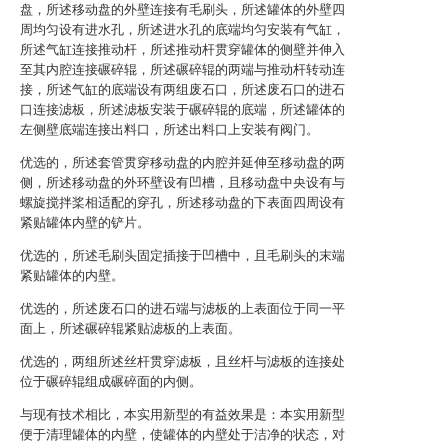
盘，所述移动盘的外壁连接有毛刷头，所述罐体的外壁四
周均匀设有进水孔，所述进水孔的底端均匀安装有气缸，
所述气缸连接推动杆，所述推动杆贯穿罐体的侧壁并伸入
至其内腔连接碾碎辊，所述碾碎辊的两端与推动杆转动连
接，所述气缸的底端设有两组废石口，所述废石口的进石
口连接滤板，所述滤板安装于碾碎辊的底端，所述罐体的
左侧壁底端连接出料口，所述出料口上安装有阀门。
优选的，所述套管贯穿移动盘的内腔并延伸至移动盘的两
侧，所述移动盘的外环壁设有凹槽，且移动盘中央设有与
螺旋搅拌桨相适配的穿孔，所述移动盘的下表面四周设有
紧贴罐体内壁的铲片。
优选的，所述毛刷头固定插接于凹槽中，且毛刷头的末端
紧贴罐体的内壁。
优选的，所述废石口的进石端与滤板的上表面位于同一平
面上，所述碾碎辊紧贴滤板的上表面。
优选的，两组所述丝杆贯穿滤板，且丝杆与滤板的连接处
位于碾碎辊组成碾碎面的内侧。
与现有技术相比，本实用新型的有益效果是：本实用新型
便于清理罐体的内壁，使罐体的内壁处于洁净的状态，对