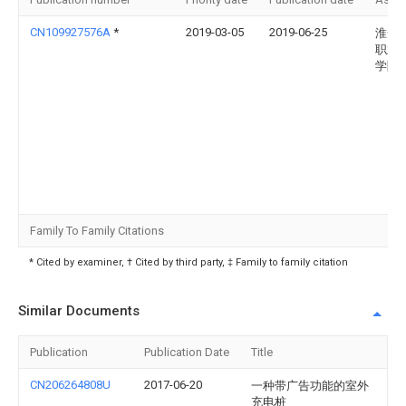
CN109927576A
*
2019-03-05
2019-06-25
淮安
职业
学院
Family To Family Citations
* Cited by examiner, † Cited by third party, ‡ Family to family citation
Similar Documents
Publication
Publication Date
Title
CN206264808U
2017-06-20
一种带广告功能的室外
充电桩