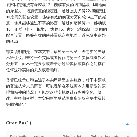
底部固定连接有橡胶板12，能够有效的增加隔板11与地面
的摩擦力，增加装置的稳定性，通过强力弹簧22和连接柱
13之间的配合设置，能够有效的实现对万向轮14上下的减
震，使其能够通过不平的路面，通过伸缩弹簧20、移动板
10、正反电机7、轴承8、齿轮15、齿牙16和隔板11之间的
配合设置，能够有效的使装置稳定在地面，避免发生意外
的移动。
需要说明的是，在本文中，诸如第一和第二等之类的关系
术语仅仅用来将一个实体或者操作与另一个实体或操作区
分开来，而不一定要求或者暗示这些实体或操作之间存在
任何这种实际的关系或者顺序。
尽管已经示出和描述了本实用新型的实施例，对于本领域
的普通技术人员而言，可以理解在不脱离本实用新型的原
理和精神的情况下可以对这些实施例进行多种变化、修
改、替换和变型，本实用新型的范围由所附权利要求及其
等同物限定。
Cited By (1)
Publication number
Priority date
Publication date
Assi