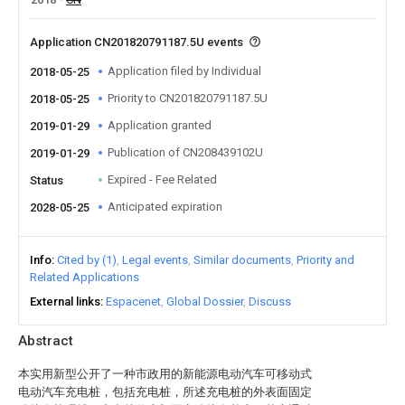
Application CN201820791187.5U events
Application filed by Individual
2018-05-25
Priority to CN201820791187.5U
2018-05-25
Application granted
2019-01-29
Publication of CN208439102U
2019-01-29
Expired - Fee Related
Status
Anticipated expiration
2028-05-25
Info
Cited by (1)
Legal events
Similar documents
Priority and
Related Applications
External links
Espacenet
Global Dossier
Discuss
Abstract
本实用新型公开了一种市政用的新能源电动汽车可移动式
电动汽车充电桩，包括充电桩，所述充电桩的外表面固定