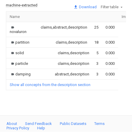
machine-extracted
Download
Filter table
Name
Imag
claims,abstract,description
25
0.000
novaluron
partition
claims,description
18
0.000
solid
claims,description
5
0.000
particle
claims,description
3
0.000
damping
abstract,description
3
0.000
Show all concepts from the description section
About
Send Feedback
Public Datasets
Terms
Privacy Policy
Help