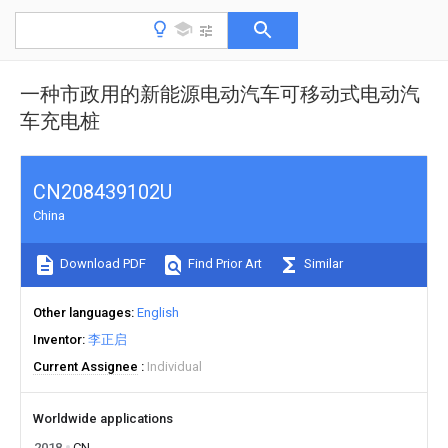
一种市政用的新能源电动汽车可移动式电动汽
车充电桩
CN208439102U
China
Download PDF
Find Prior Art
Similar
Other languages
English
Inventor
李正启
Current Assignee
Individual
Worldwide applications
2018
CN