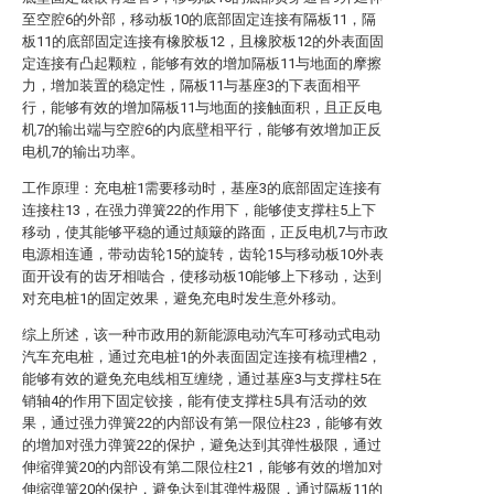
至空腔6的外部，移动板10的底部固定连接有隔板11，隔
板11的底部固定连接有橡胶板12，且橡胶板12的外表面固
定连接有凸起颗粒，能够有效的增加隔板11与地面的摩擦
力，增加装置的稳定性，隔板11与基座3的下表面相平
行，能够有效的增加隔板11与地面的接触面积，且正反电
机7的输出端与空腔6的内底壁相平行，能够有效增加正反
电机7的输出功率。
工作原理：充电桩1需要移动时，基座3的底部固定连接有
连接柱13，在强力弹簧22的作用下，能够使支撑柱5上下
移动，使其能够平稳的通过颠簸的路面，正反电机7与市政
电源相连通，带动齿轮15的旋转，齿轮15与移动板10外表
面开设有的齿牙相啮合，使移动板10能够上下移动，达到
对充电桩1的固定效果，避免充电时发生意外移动。
综上所述，该一种市政用的新能源电动汽车可移动式电动
汽车充电桩，通过充电桩1的外表面固定连接有梳理槽2，
能够有效的避免充电线相互缠绕，通过基座3与支撑柱5在
销轴4的作用下固定铰接，能有使支撑柱5具有活动的效
果，通过强力弹簧22的内部设有第一限位柱23，能够有效
的增加对强力弹簧22的保护，避免达到其弹性极限，通过
伸缩弹簧20的内部设有第二限位柱21，能够有效的增加对
伸缩弹簧20的保护，避免达到其弹性极限，通过隔板11的