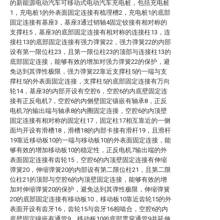
的新能源电动汽车可移动式电动汽车充电桩，包括充电桩
1，充电桩1的外表面固定连接有梳理槽2，充电桩1的底部
固定连接有基座3，基座3通过销轴4固定铰接有相对称的
支撑柱5，基座3的底部固定连接有相对称的连接柱13，连
接柱13的底部固定连接有强力弹簧22，强力弹簧22的内部
设有第一限位柱23，且第一限位柱23的顶部与连接柱13的
底部固定连接，能够有效的增加对强力弹簧22的保护，避
免达到其弹性极限，强力弹簧22靠近支撑柱5的一端与支
撑柱5的外表面固定连接，支撑柱5的底部固定连接有万向
轮14，基座3的内部开设有空腔6，空腔6的内底壁固定连
接有正反电机7，空腔6的内侧壁固定镶嵌有轴承8，正反
电机7的输出端与轴承8的内圈固定连接，空腔6的内顶壁
固定连接有相对称的固定柱17，固定柱17相互靠近的一侧
面均开设有滑槽18，滑槽18的内部卡接有滑杆19，且滑杆
19靠近移动板10的一端与移动板10的外表面固定连接，能
够有效的增加移动板10的稳定性，正反电机7输出端的外
表面固定连接有齿轮15，空腔6的内顶壁固定连接有伸缩
弹簧20，伸缩弹簧20的内部设有第二限位柱21，且第二限
位柱21的顶部与空腔6的内顶壁固定连接，能够有效的增
加对伸缩弹簧20的保护，避免达到其弹性极限，伸缩弹簧
20的底部固定连接有移动板10，移动板10靠近齿轮15的外
表面开设有齿牙16，齿轮15与齿牙16相啮合，空腔6的内
底壁固定镶嵌有通管9，移动板10的底部贯穿通管9并延伸