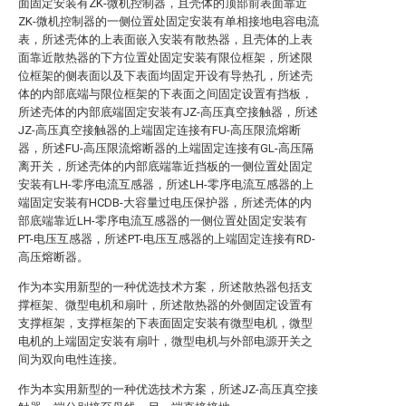
面固定安装有ZK-微机控制器，且壳体的顶部前表面靠近
ZK-微机控制器的一侧位置处固定安装有单相接地电容电流
表，所述壳体的上表面嵌入安装有散热器，且壳体的上表
面靠近散热器的下方位置处固定安装有限位框架，所述限
位框架的侧表面以及下表面均固定开设有导热孔，所述壳
体的内部底端与限位框架的下表面之间固定设置有挡板，
所述壳体的内部底端固定安装有JZ-高压真空接触器，所述
JZ-高压真空接触器的上端固定连接有FU-高压限流熔断
器，所述FU-高压限流熔断器的上端固定连接有GL-高压隔
离开关，所述壳体的内部底端靠近挡板的一侧位置处固定
安装有LH-零序电流互感器，所述LH-零序电流互感器的上
端固定安装有HCDB-大容量过电压保护器，所述壳体的内
部底端靠近LH-零序电流互感器的一侧位置处固定安装有
PT-电压互感器，所述PT-电压互感器的上端固定连接有RD-
高压熔断器。
作为本实用新型的一种优选技术方案，所述散热器包括支
撑框架、微型电机和扇叶，所述散热器的外侧固定设置有
支撑框架，支撑框架的下表面固定安装有微型电机，微型
电机的上端固定安装有扇叶，微型电机与外部电源开关之
间为双向电性连接。
作为本实用新型的一种优选技术方案，所述JZ-高压真空接