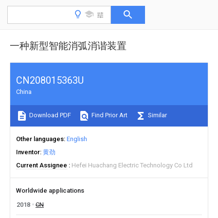
一种新型智能消弧消谐装置
CN208015363U
China
Download PDF
Find Prior Art
Similar
Other languages
English
Inventor
黄劲
Current Assignee
Hefei Huachang Electric Technology Co Ltd
Worldwide applications
2018
CN