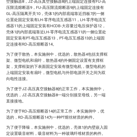
空接触器8，JZ-高压真空接触器8的上端固定连接有FU-高
压限流熔断器9，FU-高压限流熔断器9的上端固定连接有
GL-高压隔离开关10，壳体1的内部底端靠近挡板7的一侧
位置处固定安装有LH-零序电流互感器11，LH-零序电流互
感器11的上端固定安装有HCDB-大容量过电压保护器12，
壳体1的内部底端靠近LH-零序电流互感器11的一侧位置处
固定安装有PT-电压互感器13，PT-电压互感器13的上端固
定连接有RD-高压熔断器14。
为了便于散热，本实施例中，优选的，散热器4包括支撑框
架、微型电机和扇叶，散热器4的外侧固定设置有支撑框
架，支撑框架的下表面固定安装有微型电机，微型电机的
上端固定安装有扇叶，微型电机与外部电源开关之间为双
向电性连接。
为了便于JZ-高压真空接触器8的正常工作，本实施例中，
优选的，JZ-高压真空接触器8一端分别接至母线，另一端
直接接地。
为了便于RD-高压熔断器14的正常工作，本实施例中，优
选的，RD-高压熔断器14为一种PT熔丝材质的构件。
为了便于降噪，本实施例中，优选的，壳体1的内壁嵌入固
定设置吸音材料，吸音材料为一种玻璃纤维材质的构件。