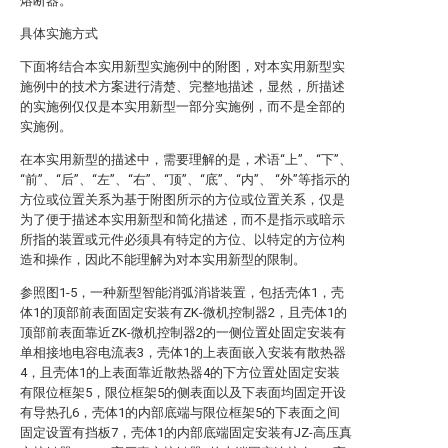
熔断器。
具体实施方式
下面将结合本实用新型实施例中的附图，对本实用新型实
施例中的技术方案进行清楚、完整地描述，显然，所描述
的实施例仅仅是本实用新型一部分实施例，而不是全部的
实施例。
在本实用新型的描述中，需要理解的是，术语“上”、“下”、
“前”、“后”、“左”、“右”、“顶”、“底”、“内”、 “外”等指示的
方位或位置关系为基于附图所示的方位或位置关系，仅是
为了便于描述本实用新型和简化描述，而不是指示或暗示
所指的装置或元件必须具有特定的方位、以特定的方位构
造和操作，因此不能理解为对本实用新型的限制。
参照图1-5，一种新型智能消弧消谐装置，包括壳体1，壳
体1的顶部前表面固定安装有ZK-微机控制器2，且壳体1的
顶部前表面靠近ZK-微机控制器2的一侧位置处固定安装有
单相接地电容电流表3，壳体1的上表面嵌入安装有散热器
4，且壳体1的上表面靠近散热器4的下方位置处固定安装
有限位框架5，限位框架5的侧表面以及下表面均固定开设
有导热孔6，壳体1的内部底端与限位框架5的下表面之间
固定设置有挡板7，壳体1的内部底端固定安装有JZ-高压真