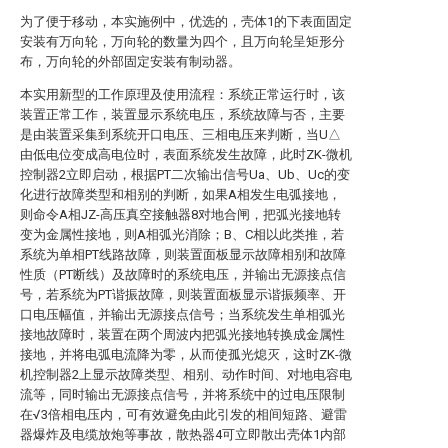
为了便于移动，本实施例中，优选的，壳体1的下表面固定
安装有万向轮，万向轮的数量为四个，且万向轮呈矩形分
布，万向轮的外部固定安装有制动器。
本实用新型的工作原理及使用流程：系统正常运行时，该
装置正常工作，装置显示系统电压，系统故障与否，主要
是由装置采集到系统开口电压、三相电压来判断，当U△
由低电位变成高电位时，表面系统发生故障，此时ZK-微机
控制器2立即启动，根据PT二次输出信号Ua、Ub、Uc的变
化进行故障类型和相别的判断，如果A相发生电弧接地，
则命令A相JZ-高压真空接触器8对地合闸，把弧光接地转
变为金属性接地，则A相弧光消除；B、C相以此类推，若
系统为单相PT线路故障，则装置面板显示故障相别和故障
性质（PT断线）及故障时的系统电压，并输出无源接点信
号，若系统为PT谐振故障，则装置面板显示谐振频率、开
口电压幅值，并输出无源接点信号；当系统发生单相弧光
接地故障时，装置在两个周波内把弧光接地转换成金属性
接地，并将电弧电流降为零，从而使孤光熄灭，这时ZK-微
机控制器2上显示故障类型、相别、动作时间、对地电容电
流等，同时输出无源接点信号，并将系统中的过电压限制
在√3倍相电压内，可有效避免由此引发的相间短路、避雷
器爆炸及电缆放炮等事故，散热器4可立即散出壳体1内部