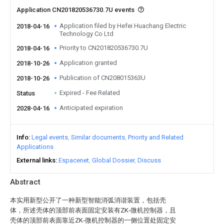
Application CN201820536730.7U events
Application filed by Hefei Huachang Electric
2018-04-16
Technology Co Ltd
Priority to CN201820536730.7U
2018-04-16
Application granted
2018-10-26
Publication of CN208015363U
2018-10-26
Expired - Fee Related
Status
Anticipated expiration
2028-04-16
Info
Legal events
Similar documents
Priority and Related
Applications
External links
Espacenet
Global Dossier
Discuss
Abstract
本实用新型公开了一种新型智能消弧消谐装置，包括壳
体，所述壳体的顶部前表面固定安装有ZK‑微机控制器，且
壳体的顶部前表面靠近ZK‑微机控制器的一侧位置处固定安