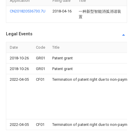
Application
Filing date
Title
CN201820536730.7U
2018-04-16
一种新型智能消弧消谐装
置
Legal Events
Date
Code
Title
2018-10-26
GR01
Patent grant
2018-10-26
GR01
Patent grant
2022-04-05
CF01
Termination of patent right due to non-payment
2022-04-05
CF01
Termination of patent right due to non-payment