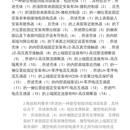
1.一种新型智能消弧消谐装置，包括壳体（1），其特征在于，所
述壳体（1）的顶部前表面固定安装有ZK-微机控制器（2），且壳
体（1）的顶部前表面靠近ZK-微机控制器（2）的一侧位置处固定
安装有单相接地电容电流表（3），所述壳体（1）的上表面嵌入
安装有散热器（4），且壳体（1）的上表面靠近散热器（4）的下
方位置处固定安装有限位框架（5），所述限位框架（5）的侧表
面以及下表面均固定开设有导热孔（6），所述壳体（1）的内部
底端与限位框架（5）的下表面之间固定设置有挡板（7），所述
壳体（1）的内部底端固定安装有JZ-高压真空接触器（8），所述
JZ-高压真空接触器（8）的上端固定连接有FU-高压限流熔断器
（9），所述FU-高压限流熔断器（9）的上端固定连接有GL-高压
隔离开关（10），所述壳体（1）的内部底端靠近挡板（7）的一
侧位置处固定安装有LH-零序电流互感器（11），所述LH-零序电
流互感器（11）的上端固定安装有HCDB-大容量过电压保护器
（12），所述壳体（1）的内部底端靠近LH-零序电流互感器
（11）的一侧位置处固定安装有PT-电压互感器（13），所述PT-
电压互感器（13）的上端固定连接有RD-高压熔断器（14）。
2.根据权利要求1所述的一种新型智能消弧消谐装置，其特
征在于，所述散热器（4）包括支撑框架、微型电机和扇
叶，所述散热器（4）的外侧固定设置有支撑框架，支撑框
架的下表面固定安装有微型电机，微型电机的上端固定安
装有扇叶，微型电机与外部电源开关之间为双向电性连