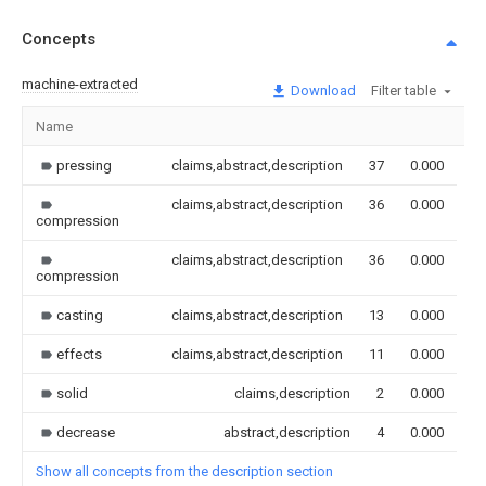
Concepts
machine-extracted
Download
Filter table
Name
Im
pressing
claims,abstract,description
37
0.000
claims,abstract,description
36
0.000
compression
claims,abstract,description
36
0.000
compression
casting
claims,abstract,description
13
0.000
effects
claims,abstract,description
11
0.000
solid
claims,description
2
0.000
decrease
abstract,description
4
0.000
Show all concepts from the description section