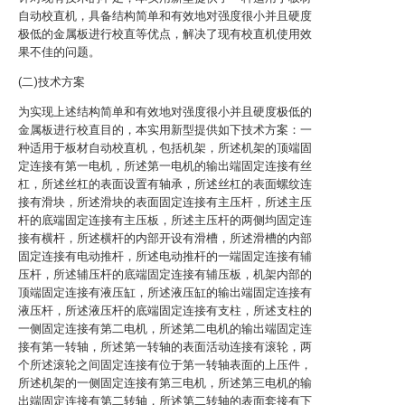
自动校直机，具备结构简单和有效地对强度很小并且硬度
极低的金属板进行校直等优点，解决了现有校直机使用效
果不佳的问题。
(二)技术方案
为实现上述结构简单和有效地对强度很小并且硬度极低的
金属板进行校直目的，本实用新型提供如下技术方案：一
种适用于板材自动校直机，包括机架，所述机架的顶端固
定连接有第一电机，所述第一电机的输出端固定连接有丝
杠，所述丝杠的表面设置有轴承，所述丝杠的表面螺纹连
接有滑块，所述滑块的表面固定连接有主压杆，所述主压
杆的底端固定连接有主压板，所述主压杆的两侧均固定连
接有横杆，所述横杆的内部开设有滑槽，所述滑槽的内部
固定连接有电动推杆，所述电动推杆的一端固定连接有辅
压杆，所述辅压杆的底端固定连接有辅压板，机架内部的
顶端固定连接有液压缸，所述液压缸的输出端固定连接有
液压杆，所述液压杆的底端固定连接有支柱，所述支柱的
一侧固定连接有第二电机，所述第二电机的输出端固定连
接有第一转轴，所述第一转轴的表面活动连接有滚轮，两
个所述滚轮之间固定连接有位于第一转轴表面的上压件，
所述机架的一侧固定连接有第三电机，所述第三电机的输
出端固定连接有第二转轴，所述第二转轴的表面套接有下