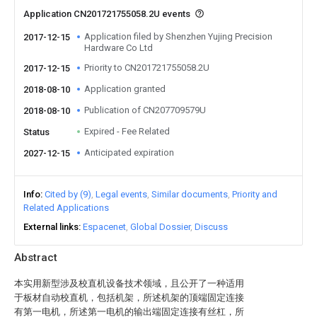
Application CN201721755058.2U events
Application filed by Shenzhen Yujing Precision
2017-12-15
Hardware Co Ltd
Priority to CN201721755058.2U
2017-12-15
Application granted
2018-08-10
Publication of CN207709579U
2018-08-10
Expired - Fee Related
Status
Anticipated expiration
2027-12-15
Info
Cited by (9)
Legal events
Similar documents
Priority and
Related Applications
External links
Espacenet
Global Dossier
Discuss
Abstract
本实用新型涉及校直机设备技术领域，且公开了一种适用
于板材自动校直机，包括机架，所述机架的顶端固定连接
有第一电机，所述第一电机的输出端固定连接有丝杠，所