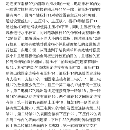
定连接在滑槽9的内部靠近滑块5的一端，电动推杆10的另
一端通过螺栓固定连接在辅压杆11的一端，辅压杆11的数
量有两个，且两个辅压杆11对称设置在主压杆6的两侧，
通过设置丝杠3、主压杆6、主压板7、横杆8和辅压杆11，
通过丝杠3带动滑块5使得主压杆6下降，同时主压板7对金
属板进行水平校直，同时电动推杆10的伸缩可调整辅压板
12的位置，能够适应不同大小的金属板，同时辅压板12进
行校直，能够有效地对强度很小并且硬度极低的金属板进
行校直，实用方便，从而达到了结构简单和有效地对强度
很小并且硬度极低的金属板进行校直的目的，且螺栓的直
径与滑槽9的直径相同，辅压杆11的底端固定连接有辅压
板12，机架1内部的顶端固定连接有液压缸13，液压缸13
的输出端固定连接有液压杆14，液压杆14的底端固定连接
有支柱15，支柱15的一侧固定连接有第二电机17，第二电
机17的数量至少为三个，且三个第二电机17处于同一直线
上，第二电机17的输出端固定连接有第一转轴18，第一转
轴18的表面活动连接有滚轮16，两个滚轮16之间固定连接
有位于第一转轴18表面的上压件19，机架1的一侧固定连
接有第三电机20，第三电机20的输出端固定连接有第二转
轴21，第二转轴21的表面套接有下压件22，下压件22的表
面与工作台的表面相连接，下压件22的两侧均传动连接有
位于第二转轴21表面的下卡槽23，第一转轴18贯穿支柱