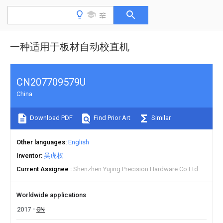
一种适用于板材自动校直机
CN207709579U
China
Download PDF
Find Prior Art
Similar
Other languages
English
Inventor
吴虎权
Current Assignee
Shenzhen Yujing Precision Hardware Co Ltd
Worldwide applications
2017
CN