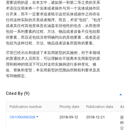
需要说明的是，在本文中，诸如第一和第二等之类的关系
术语仅仅用来将一个实体或者操作与另一个实体或操作区
分开来，而不一定要求或者暗示这些实体或操作之间存在
任何这种实际的关系或者顺序。而且，术语“包括”、“包含”
或者其任何其他变体意在涵盖非排他性的包含，从而使得
包括一系列要素的过程、方法、物品或者设备不仅包括那
些要素，而且还包括没有明确列出的其他要素，或者是还
包括为这种过程、方法、物品或者设备所固有的要素。
尽管已经示出和描述了本实用新型的实施例，对于本领域
的普通技术人员而言，可以理解在不脱离本实用新型的原
理和精神的情况下可以对这些实施例进行多种变化、修
改、替换和变型，本实用新型的范围由所附权利要求及其
等同物限定。
Cited By (9)
Publication number
Priority date
Publication date
Assi
CN109049650A
*
2018-09-12
2018-12-21
苏州
科技
公司