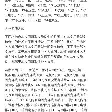
图中：1机架、2第一电机、3丝杠、4轴承、5滑块、6主压
杆、7主压板、8横杆、9滑槽、10电动推杆、11辅压杆、
12辅压板、13液压缸、14液压杆、15支柱、16滚轮、17第
二电机、18第一转轴、19上压件、20第三电机、21第二转
轴、22下压件、23下卡槽、24缓冲座。
具体实施方式
下面将结合本实用新型实施例中的附图，对本实用新型实
施例中的技术方案进行清楚、完整地描述，显然，所描述
的实施例仅仅是本实用新型一部分实施例，而不是全部的
实施例。基于本实用新型中的实施例，本领域普通技术人
员在没有做出创造性劳动前提下所获得的所有其他实施
例，都属于本实用新型保护的范围。
请参阅图1-2，一种适用于板材自动校直机，包括机架1，
机架1的顶端固定连接有第一电机2，第一电机2的输出端
固定连接有丝杠3，丝杠3的表面设置有轴承4，丝杠3的表
面螺纹连接有滑块5，丝杠3的底端固定连接有位于滑块5
正下方的限位块，且限位块的底端与工作台不接触，滑块5
的表面固定连接有主压杆6，主压杆6的底端固定连接有主
压板7，主压杆6的两侧均固定连接有横杆8，横杆8的内部
开设有滑槽9，滑槽9的内部固定连接有电动推杆10，电动
推杆10的一端固定连接有辅压杆11，电动推杆10的一端固