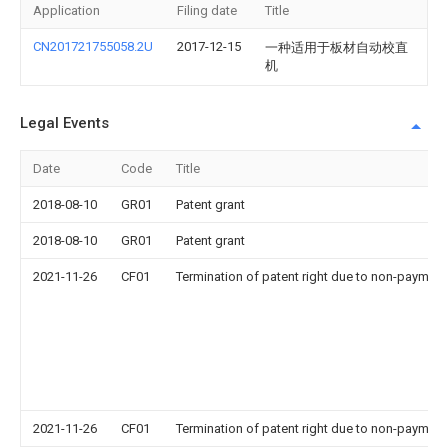
Application
Filing date
Title
CN201721755058.2U
2017-12-15
一种适用于板材自动校直
机
Legal Events
Date
Code
Title
2018-08-10
GR01
Patent grant
2018-08-10
GR01
Patent grant
2021-11-26
CF01
Termination of patent right due to non-payment
2021-11-26
CF01
Termination of patent right due to non-payment