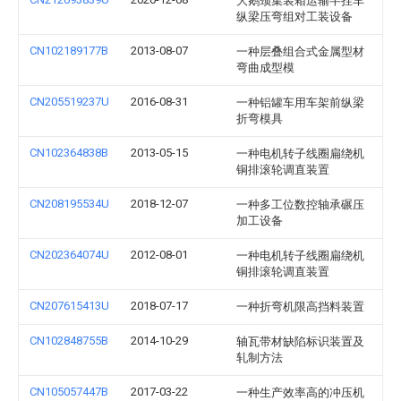
大鹅颈集装箱运输半挂车
纵梁压弯组对工装设备
CN102189177B
2013-08-07
一种层叠组合式金属型材
弯曲成型模
CN205519237U
2016-08-31
一种铝罐车用车架前纵梁
折弯模具
CN102364838B
2013-05-15
一种电机转子线圈扁绕机
铜排滚轮调直装置
CN208195534U
2018-12-07
一种多工位数控轴承碾压
加工设备
CN202364074U
2012-08-01
一种电机转子线圈扁绕机
铜排滚轮调直装置
CN207615413U
2018-07-17
一种折弯机限高挡料装置
CN102848755B
2014-10-29
轴瓦带材缺陷标识装置及
轧制方法
CN105057447B
2017-03-22
一种生产效率高的冲压机