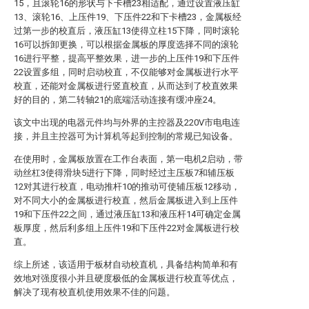
15，且滚轮16的形状与下卡槽23相适配，通过设置液压缸
13、滚轮16、上压件19、下压件22和下卡槽23，金属板经
过第一步的校直后，液压缸13使得立柱15下降，同时滚轮
16可以拆卸更换，可以根据金属板的厚度选择不同的滚轮
16进行平整，提高平整效果，进一步的上压件19和下压件
22设置多组，同时启动校直，不仅能够对金属板进行水平
校直，还能对金属板进行竖直校直，从而达到了校直效果
好的目的，第二转轴21的底端活动连接有缓冲座24。
该文中出现的电器元件均与外界的主控器及220V市电电连
接，并且主控器可为计算机等起到控制的常规已知设备。
在使用时，金属板放置在工作台表面，第一电机2启动，带
动丝杠3使得滑块5进行下降，同时经过主压板7和辅压板
12对其进行校直，电动推杆10的推动可使辅压板12移动，
对不同大小的金属板进行校直，然后金属板进入到上压件
19和下压件22之间，通过液压缸13和液压杆14可确定金属
板厚度，然后利多组上压件19和下压件22对金属板进行校
直。
综上所述，该适用于板材自动校直机，具备结构简单和有
效地对强度很小并且硬度极低的金属板进行校直等优点，
解决了现有校直机使用效果不佳的问题。