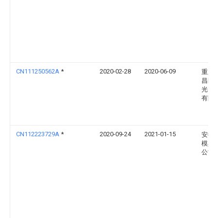
CN111250562A
*
2020-02-28
2020-06-09
重庆
昌区
光电
有限
CN112223729A
*
2020-09-24
2021-01-15
安徽
模具
公司