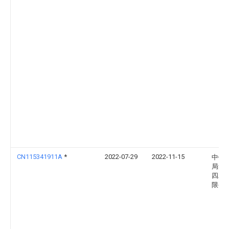
CN115341911A
*
2022-07-29
2022-11-15
中铁
局集
四工
限公