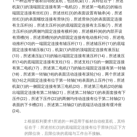
1.一种适用于板材自动校直机，包括机架(1)，其特征在于：所述
机架(1)的顶端固定连接有第一电机(2)，所述第一电机(2)的输出
端固定连接有丝杠(3)，所述丝杠(3)的表面设置有轴承(4)，所述
丝杠(3)的表面螺纹连接有滑块(5)，所述滑块(5)的表面固定连接
有主压杆(6)，所述主压杆(6)的底端固定连接有主压板(7)，所述
主压杆(6)的两侧均固定连接有横杆(8)，所述横杆(8)的内部开设
有滑槽(9)，所述滑槽(9)的内部固定连接有电动推杆(10)，所述电
动推杆(10)的一端固定连接有辅压杆(11)，所述辅压杆(11)的底端
固定连接有辅压板(12)，机架(1)内部的顶端固定连接有液压缸
(13)，所述液压缸(13)的输出端固定连接有液压杆(14)，所述液压
杆(14)的底端固定连接有支柱(15)，所述支柱(15)的一侧固定连接
有第二电机(17)，所述第二电机(17)的输出端固定连接有第一转轴
(18)，所述第一转轴(18)的表面活动连接有滚轮(16)，两个所述滚
轮(16)之间固定连接有位于第一转轴(18)表面的上压件(19)，所述
机架(1)的一侧固定连接有第三电机(20)，所述第三电机(20)的输
出端固定连接有第二转轴(21)，所述第二转轴(21)的表面套接有下
压件(22)，所述下压件(22)的两侧均传动连接有位于第二转轴(21)
表面的下卡槽(23)，所述第二转轴(21)的底端活动连接有缓冲座
(24)。
2.根据权利要求1所述的一种适用于板材自动校直机，其特
征在于：所述丝杠(3)的底端固定连接有位于滑块(5)正下方
的限位块，且限位块的底端与工作台不接触。