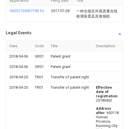
Application
Filing date
Title
CN201720927199.1U
2017-07-28
一种全烟支外观质量在线
检测装置及其卷烟机
Legal Events
Date
Code
Title
Description
2018-04-06
GR01
Patent grant
2018-04-06
GR01
Patent grant
2018-04-20
TR01
Transfer of patent right
2018-04-20
TR01
Transfer of patent right
Effective
date of
registration
:
20180402
Address
after
: 650118
Yunnan
Province,
Kunming City