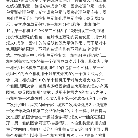
在线检测装置，包括光学成像单元、图像处理单元、控制
单元和处理单元，光学成像单元与图像处理单元连接，图
像处理单元分别与控制单元和处理单元连接，参见图2所
示，光学成像单元包括第一相机组件9和第二相机组件
10，第一相机组件9和第二相机组件10分别设置一对在卷
烟机传送鼓轮的侧面，面对传送鼓轮的表面设置，用于对
烟支8成像，图2中的传送鼓轮仅为示例作用，而不是对本
实用新型的限定，不同的卷烟机具有不同的鼓轮设置方
式。本实施例中，控制单元控制第一相机组件9和/或第二
相机对每支烟支8的每一个侧面成两次以上像。具体为，第
一相机组件9和第二相机组件10仅包括一个相机，第一相
机组件9的单个相机用于对每支烟支8的一个侧面成两次
像，第二相机组件10的单个相机用于对每支烟支8的另一
个侧面成两次像，然后将多幅图像组合为完整的烟支8外观
图像。参见图3和图4所示，以图中标号为A的烟支8为例，
当相机第一次成像时，烟支A具有第一次成像死角1，当第
二次拍摄时，烟支A同样会出现第二次成像死角2，但是第
一次成像死角1和第二次成像死角2的面不一样，只要将两
次拍摄到的图像合在一起就能够得到烟支A一侧的完整图
形，另一侧的图像同理可拍摄得到。本检测装置的相机组
件分为两组，每组可以分别检测每支烟支8的两个侧面，且
每个侧面均可以使用一个相机检测两次，不但提高了检测