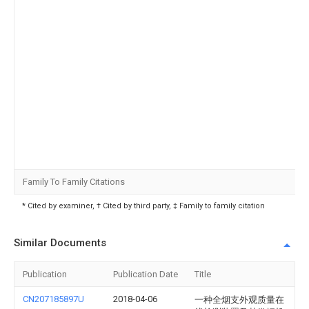
Family To Family Citations
* Cited by examiner, † Cited by third party, ‡ Family to family citation
Similar Documents
Publication
Publication Date
Title
CN207185897U
2018-04-06
一种全烟支外观质量在