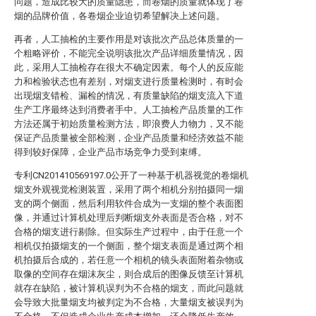
问题，造成比较大的质量隐患，而卷烟的质量就体现了卷
烟的品牌价值，各卷烟企业迫切希望解决上述问题。
再者，人工抽检的主要作用是对该批次产品总体质量的一
个粗略评价，不能完全说明该批次产品详细质量情况，因
此，采用人工抽检存在很大不确定因素。每个人的反应能
力和检验状态也有差别，对烟支进行质量检测时，有时会
出现烟支错检、漏检的情况，有质量缺陷的烟支流入下道
生产工序最终达到消费者手中。人工抽检产品质量的工作
方法还属于初始质量检测方法，即浪费人力物力，又不能
保证产品质量被全部检测，企业产品质量和经济效益不能
得到较好保障，企业产品市场竞争力受到束缚。
专利CN201410569197.0公开了一种基于机器视觉的卷烟机
烟支外观视觉检测装置，采用了两个相机分别拍摄同一烟
支的两个侧面，然后利用软件合成为一支烟的整个表面图
像，并通过计算机处理后判断烟支外表面是否合格，对不
合格的烟支进行剔除。但实际生产过程中，由于任意一个
相机仅拍摄烟支的一个侧面，整个烟支表面是通过两个相
机拍摄后合成的，若任意一个相机的镜头表面附着杂物或
取像的空间存在烟沫灰尘，则合成后的图像反馈至计算机
就存在缺陷，被计算机误判为不合格的烟支，而此问题就
会导致大批量烟支均被判定为不合格，大量烟支被误判为