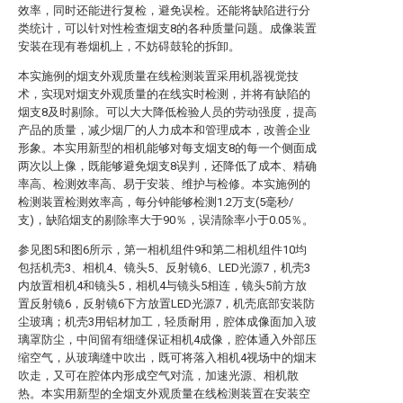
效率，同时还能进行复检，避免误检。还能将缺陷进行分
类统计，可以针对性检查烟支8的各种质量问题。成像装置
安装在现有卷烟机上，不妨碍鼓轮的拆卸。
本实施例的烟支外观质量在线检测装置采用机器视觉技
术，实现对烟支外观质量的在线实时检测，并将有缺陷的
烟支8及时剔除。可以大大降低检验人员的劳动强度，提高
产品的质量，减少烟厂的人力成本和管理成本，改善企业
形象。本实用新型的相机能够对每支烟支8的每一个侧面成
两次以上像，既能够避免烟支8误判，还降低了成本、精确
率高、检测效率高、易于安装、维护与检修。本实施例的
检测装置检测效率高，每分钟能够检测1.2万支(5毫秒/
支)，缺陷烟支的剔除率大于90％，误清除率小于0.05％。
参见图5和图6所示，第一相机组件9和第二相机组件10均
包括机壳3、相机4、镜头5、反射镜6、LED光源7，机壳3
内放置相机4和镜头5，相机4与镜头5相连，镜头5前方放
置反射镜6，反射镜6下方放置LED光源7，机壳底部安装防
尘玻璃；机壳3用铝材加工，轻质耐用，腔体成像面加入玻
璃罩防尘，中间留有细缝保证相机4成像，腔体通入外部压
缩空气，从玻璃缝中吹出，既可将落入相机4视场中的烟末
吹走，又可在腔体内形成空气对流，加速光源、相机散
热。本实用新型的全烟支外观质量在线检测装置在安装空