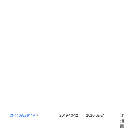
CN110823911A
*
2019-10-12
2020-02-21
红云
烟草(
团)有