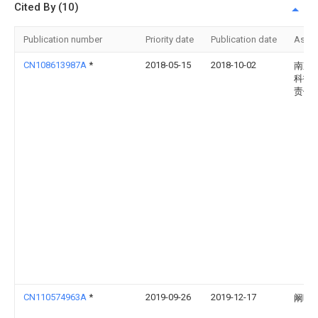
Cited By (10)
Publication number
Priority date
Publication date
Assi
CN108613987A
*
2018-05-15
2018-10-02
南京
科技
责任
CN110574963A
*
2019-09-26
2019-12-17
阚晖