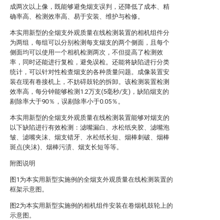
成两次以上像，既能够避免烟支误判，还降低了成本、精
确率高、检测效率高、易于安装、维护与检修。
本实用新型的全烟支外观质量在线检测装置的相机组件分
为两组，每组可以分别检测每支烟支的两个侧面，且每个
侧面均可以使用一个相机检测两次，不但提高了检测效
率，同时还能进行复检，避免误检。还能将缺陷进行分类
统计，可以针对性检查烟支的各种质量问题。成像装置安
装在现有卷接机上，不妨碍鼓轮的拆卸。该检测装置检测
效率高，每分钟能够检测1.2万支(5毫秒/支)，缺陷烟支的
剔除率大于90％，误剔除率小于0.05％。
本实用新型的全烟支外观质量在线检测装置能够对烟支的
以下缺陷进行有效检测：滤嘴漏白、水松纸夹胶、滤嘴泡
皱、滤嘴夹沫、烟支错牙、水松纸长短、烟棒刺破、烟棒
斑点(夹沫)、烟棒污渍、烟支长短等等。
附图说明
图1为本实用新型实施例的全烟支外观质量在线检测装置的
框架示意图。
图2为本实用新型实施例的相机组件安装在卷烟机鼓轮上的
示意图。