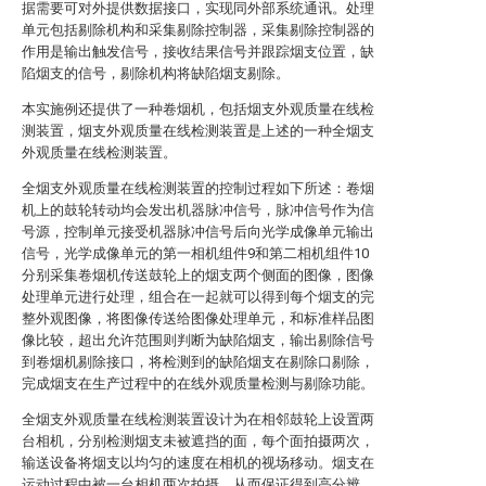
据需要可对外提供数据接口，实现同外部系统通讯。处理
单元包括剔除机构和采集剔除控制器，采集剔除控制器的
作用是输出触发信号，接收结果信号并跟踪烟支位置，缺
陷烟支的信号，剔除机构将缺陷烟支剔除。
本实施例还提供了一种卷烟机，包括烟支外观质量在线检
测装置，烟支外观质量在线检测装置是上述的一种全烟支
外观质量在线检测装置。
全烟支外观质量在线检测装置的控制过程如下所述：卷烟
机上的鼓轮转动均会发出机器脉冲信号，脉冲信号作为信
号源，控制单元接受机器脉冲信号后向光学成像单元输出
信号，光学成像单元的第一相机组件9和第二相机组件10
分别采集卷烟机传送鼓轮上的烟支两个侧面的图像，图像
处理单元进行处理，组合在一起就可以得到每个烟支的完
整外观图像，将图像传送给图像处理单元，和标准样品图
像比较，超出允许范围则判断为缺陷烟支，输出剔除信号
到卷烟机剔除接口，将检测到的缺陷烟支在剔除口剔除，
完成烟支在生产过程中的在线外观质量检测与剔除功能。
全烟支外观质量在线检测装置设计为在相邻鼓轮上设置两
台相机，分别检测烟支未被遮挡的面，每个面拍摄两次，
输送设备将烟支以均匀的速度在相机的视场移动。烟支在
运动过程中被一台相机两次拍摄，从而保证得到高分辨