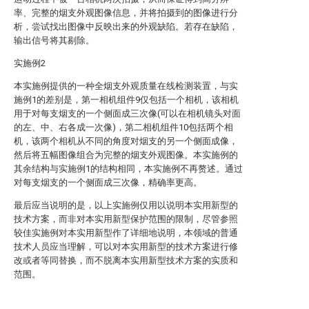
率、完整的烟支外观图像信息，并将拍摄到的图像进行分
析，尝试找出图像中反映出来的外观缺陷。若存在缺陷，
输出信号将其剔除。
实施例2
本实施例提供的一种全烟支外观质量在线检测装置，与实
施例1的差别是，第一相机组件9仅包括一个相机，该相机
用于对每支烟支的一个侧面成三次像(可以在相机镜头对面
的左、中、右各成一次像)，第二相机组件10包括两个相
机，该两个相机从不同的角度对烟支的另一个侧面成像，
然后将五幅图像组合为完整的烟支外观图像。本实施例的
其余结构与实施例1的结构相同，本实施例不再赘述。通过
对每支烟支的一个侧面成三次像，精确率更高。
最后应当说明的是，以上实施例仅用以说明本实用新型的
技术方案，而非对本实用新型保护范围的限制，尽管参照
较佳实施例对本实用新型作了详细地说明，本领域的普通
技术人员应当理解，可以对本实用新型的技术方案进行修
改或者等同替换，而不脱离本实用新型技术方案的实质和
范围。