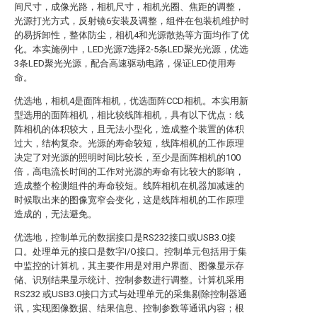
间尺寸，成像光路，相机尺寸，相机光圈、焦距的调整，
光源打光方式，反射镜6安装及调整，组件在包装机维护时
的易拆卸性，整体防尘，相机4和光源散热等方面均作了优
化。本实施例中，LED光源7选择2-5条LED聚光光源，优选
3条LED聚光光源，配合高速驱动电路，保证LED使用寿
命。
优选地，相机4是面阵相机，优选面阵CCD相机。本实用新
型选用的面阵相机，相比较线阵相机，具有以下优点：线
阵相机的体积较大，且无法小型化，造成整个装置的体积
过大，结构复杂。光源的寿命较短，线阵相机的工作原理
决定了对光源的照明时间比较长，至少是面阵相机的100
倍，高电流长时间的工作对光源的寿命有比较大的影响，
造成整个检测组件的寿命较短。线阵相机在机器加减速的
时候取出来的图像宽窄会变化，这是线阵相机的工作原理
造成的，无法避免。
优选地，控制单元的数据接口是RS232接口或USB3.0接
口。处理单元的接口是数字I/O接口。控制单元包括用于集
中监控的计算机，其主要作用是对用户界面、图像显示存
储、识别结果显示统计、控制参数进行调整。计算机采用
RS232 或USB3.0接口方式与处理单元的采集剔除控制器通
讯，实现图像数据、结果信息、控制参数等通讯内容；根