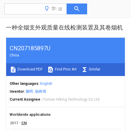
一种全烟支外观质量在线检测装置及其卷烟机
CN207185897U
China
Download PDF
Find Prior Art
Similar
Other languages
English
Inventor
阚晖
杨树青
Current Assignee
Yunnan Hiking Technology Co Ltd
Worldwide applications
2017
CN