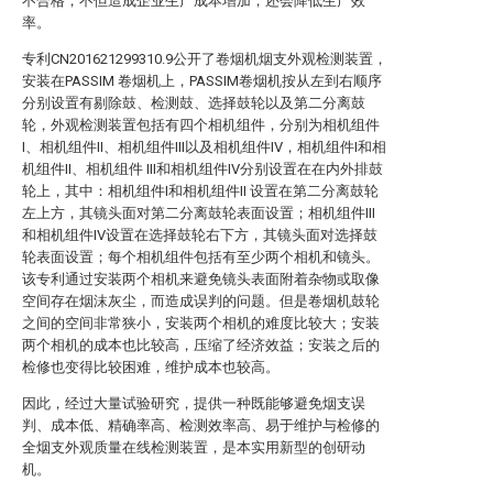
不合格，不但造成企业生产成本增加，还会降低生产效
率。
专利CN201621299310.9公开了卷烟机烟支外观检测装置，
安装在PASSIM 卷烟机上，PASSIM卷烟机按从左到右顺序
分别设置有剔除鼓、检测鼓、选择鼓轮以及第二分离鼓
轮，外观检测装置包括有四个相机组件，分别为相机组件
I、相机组件II、相机组件III以及相机组件IV，相机组件I和相
机组件II、相机组件 III和相机组件IV分别设置在在内外排鼓
轮上，其中：相机组件I和相机组件II 设置在第二分离鼓轮
左上方，其镜头面对第二分离鼓轮表面设置；相机组件III
和相机组件IV设置在选择鼓轮右下方，其镜头面对选择鼓
轮表面设置；每个相机组件包括有至少两个相机和镜头。
该专利通过安装两个相机来避免镜头表面附着杂物或取像
空间存在烟沫灰尘，而造成误判的问题。但是卷烟机鼓轮
之间的空间非常狭小，安装两个相机的难度比较大；安装
两个相机的成本也比较高，压缩了经济效益；安装之后的
检修也变得比较困难，维护成本也较高。
因此，经过大量试验研究，提供一种既能够避免烟支误
判、成本低、精确率高、检测效率高、易于维护与检修的
全烟支外观质量在线检测装置，是本实用新型的创研动
机。