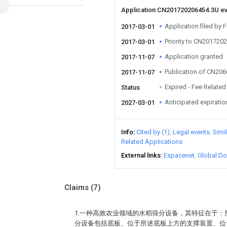
Application CN201720206454.3U e
Application filed by 
2017-03-01
Priority to CN201720
2017-03-01
Application granted
2017-11-07
Publication of CN20
2017-11-07
Expired - Fee Related
Status
Anticipated expiratio
2027-03-01
Info
Cited by (1)
Legal events
Simi
Related Applications
External links
Espacenet
Global Do
Claims
(7)
1.一种高效农业领域的水稻筛分设备，其特征在于
分设备包括底板、位于所述底板上方的支撑装置、位