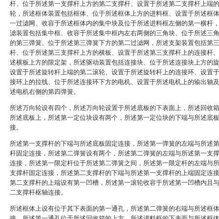
杆、位于所述第一支撑杆上方的第二支撑杆、设置于所述第二支撑杆上端
轮，所述框体装置包括框体、位于所述框体上方的进料框、设置于所述框
一过滤网、收容于所述框体内的集中块及位于所述进料框左侧的第一横杆
滤装置包括集中框、收容于所述集中框内左右两侧的三角块、位于所述三
的第三弹簧、位于所述第三弹簧下方的第二过滤网，所述支架装置包括第
杆、位于所述第三支撑杆上方的横板、设置于所述第三支撑杆上的连接杆
述横板上方的限定架，所述驱动装置包括连接块、位于所述连接块上方的
设置于所述旋转杆上端的第二滚轮、设置于所述旋转杆上的连接环、设置
接环上的拉线、位于所述连接环下方的电机、设置于所述电机上的输出轴
述电机右侧的第四弹簧。
所述万向轮设有四个，所述万向轮设置于所述底板的下表面上，所述回收
所述底板上，所述第一定位块设有两个，所述第一定位块的下端与所述底
接。
所述第一支撑杆的下端与所述底板固定连接，所述第一弹簧的左端与所述
杆固定连接，所述第二弹簧设有两个，所述第二弹簧的左端与所述第一支
连接，所述第一限定杆位于所述第二弹簧之间，所述第一限定杆的左端与
支撑杆固定连接，所述第二支撑杆的下端与所述第一支撑杆的上端固定连
第二支撑杆的上端设有第一凹槽，所述第一滚轮收容于所述第一凹槽内且
二支撑杆枢轴连接。
所述框体上设有位于其下表面的第一通孔，所述第二弹簧的右端与所述框
接，所述第一通孔位于所述回收箱的上方，所述进料框的下表面与所述框