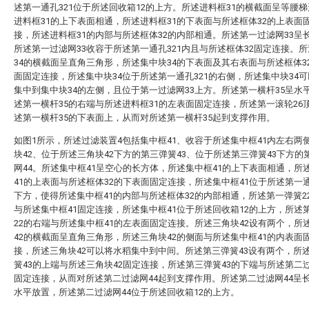
述第一通孔321位于所述回收箱12的上方。所述进料框31的横截面呈等腰
进料框31的上下表面相通，所述进料框31的下表面与所述框体32的上表面
接，所述进料框31的内部与所述框体32的内部相通。所述第一过滤网33呈
所述第一过滤网33收容于所述第一通孔321内且与所述框体32固定连接。
34的横截面呈直角三角形，所述集中块34的下表面及其右表面与所述框体3
面固定连接，所述集中块34位于所述第一通孔321的右侧，所述集中块34
集中到集中块34的左侧，且位于第一过滤网33上方。所述第一横杆35呈水
述第一横杆35的右端与所述进料框31的左表面固定连接，所述第一滚轮26
述第一横杆35的下表面上，从而对所述第一横杆35起到支撑作用。
如图1所示，所述过滤装置4包括集中框41、收容于所述集中框41内左右两
块42、位于所述三角块42下方的第三弹簧43、位于所述第三弹簧43下方的
网44。所述集中框41呈空心的长方体，所述集中框41的上下表面相通，所
41的上表面与所述框体32的下表面固定连接，所述集中框41位于所述第一通
下方，使得所述集中框41的内部与所述框体32的内部相通，所述第一弹簧2
与所述集中框41固定连接，所述集中框41位于所述回收箱12的上方，所述
22的右端与所述集中框41的左表面固定连接。所述三角块42设有两个，所
42的横截面呈直角三角形，所述三角块42的侧面与所述集中框41的内表面
接，所述三角块42可以将水稻集中到中间。所述第三弹簧43设有两个，所
簧43的上端与所述三角块42固定连接，所述第三弹簧43的下端与所述第二过
固定连接，从而对所述第二过滤网44起到支撑作用。所述第二过滤网44呈
水平放置，所述第二过滤网44位于所述回收箱12的上方。