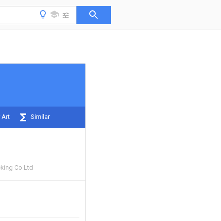
 Art
Similar
cking Co Ltd