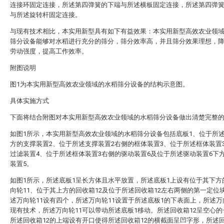
连接环固定连接，所述第四弹簧的下端与所述横板固定连接，所述第四弹
与所述旋转杆固定连接。
与现有技术相比，本实用新型具有如下有益效果：本实用新型高效农业领
筛分设备能够对水稻进行充分的筛分，筛分效率高，并且筛分效果理想，
劳动强度，提高工作效率。
附图说明
图1为本实用新型高效农业领域的水稻筛分设备的结构示意图。
具体实施方式
下面将结合附图对本实用新型高效农业领域的水稻筛分设备做出清楚完整
如图1所示，本实用新型高效农业领域的水稻筛分设备包括底板1、位于所述
方的支撑装置2、位于所述支撑装置2右侧的框体装置3、位于所述框体装置
过滤装置4、位于所述框体装置3右侧的驱动装置6及位于所述驱动装置6下
装置5。
如图1所示，所述底板1呈长方体且水平放置，所述底板1上设有位于其下方
向轮11、位于其上方的回收箱12及位于所述回收箱12左右两侧的第一定位块
述万向轮11设有四个，所述万向轮11设置于所述底板1的下表面上，所述万
现有技术，所述万向轮11可以带动所述底板1移动。所述回收箱12呈空心
所述回收箱12的上端设有开口使得所述回收箱12的横截面呈凹字形，所述回