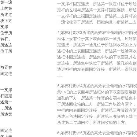
的第一滚
一支撑杆固定连接，所述第一限定杆位于所述
体上的第
定杆的左端与所述第一支撑杆固定连接，所述
，所述过
一支撑杆的上端固定连接，所述第二支撑杆的
角块下方
一滚轮收容于所述第一凹槽内且与所述第二支
三支撑
4.如权利要求3所述的高效农业领域的水稻筛
、位于所
框体上设有位于其下表面的第一通孔，所述第
旋转杆、
定连接，所述第一通孔位于所述回收箱的上方
于所述连
述框体的上表面固定连接，所述第一过滤网收
及位于所
述框体固定连接，所述集中块的下表面及其右
定连接，所述集中块位于所述第一通孔的右侧
箱放置在
述进料框的左表面固定连接，所述第一滚轮顶
板固定连
上。
5.如权利要求4所述的高效农业领域的水稻筛
第一支撑
集中框的上表面与所述框体的下表面固定连接
撑杆固定
通孔的下方，所述第一弹簧的右端与所述集中
所述第一
于所述回收箱的上方，所述三角块设有两个，
接，所述
中框的内表面固定连接，所述第三弹簧设有两
与所述第
所述三角块固定连接，所述第三弹簧的下端与
所述第二过滤网位于所述回收箱的上方。
体固定连
6.如权利要求5所述的高效农业领域的水稻筛
体的上表