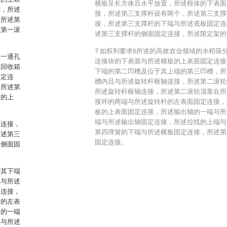
横板呈长方体且水平放置，所述框体的下表面
接，所述
接，所述第三支撑杆设有两个，所述第三支撑
于所述第
接，所述第三支撑杆的下端与所述底板固定连
述第一滚
述第三支撑杆的侧面固定连接，所述限定架的
7.如权利要求6所述的高效农业领域的水稻筛
第一通孔
连接块的下表面与所述横板的上表面固定连接
述回收箱
下端的第二凹槽及位于其上端的第三凹槽，所
固定连
槽内且与所述旋转杆枢轴连接，所述第二滚轮
，所述第
所述旋转杆枢轴连接，所述第二滚轮顶靠在所
箱的上
接环的两端与所述旋转杆的左表面固定连接，
板的上表面固定连接，所述输出轴的一端与所
端与所述输出轴固定连接，所述拉线的上端与
动连接，
第四弹簧的下端与所述横板固定连接，所述第
所述第三
固定连接。
的侧面固
于其下端
且与所述
轴连接，
杆的左表
轴的一端
端与所述