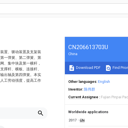
CN206613703U
滤装置、驱动装置及支架装
China
、第一弹簧、第二弹簧、第
滤网、集中块及第一横杆，
Download PDF
Find Prior
三支撑杆、横板、连接杆、
、输出轴及第四弹簧。本实
低人工劳动强度，提高工作
Other languages
English
Inventor
陈伟群
Current Assignee
Fujian Pinpai Pa
Worldwide applications
2017
CN