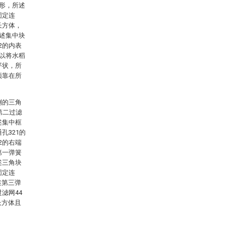
梯形，所述
固定连
长方体，
所述集中块
2的内表
可以将水稻
平状，所
顶靠在所
侧的三角
第二过滤
述集中框
孔321的
2的右端
第一弹簧
述三角块
固定连
述第三弹
滤网44
长方体且