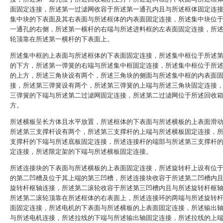
面固定连接，所述第一过滤网收容于所述第一通孔内且与所述框体固定连
集中块的下表面及其右表面与所述框体的内表面固定连接，所述集中块位
一通孔的右侧，所述第一横杆的右端与所述进料框的左表面固定连接，所
轮顶靠在所述第一横杆的下表面上。
所述集中框的上表面与所述框体的下表面固定连接，所述集中框位于所述
的下方，所述第一弹簧的右端与所述集中框固定连接，所述集中框位于所
的上方，所述三角块设有两个，所述三角块的侧面与所述集中框的内表面
接，所述第三弹簧设有两个，所述第三弹簧的上端与所述三角块固定连接
三弹簧的下端与所述第二过滤网固定连接，所述第二过滤网位于所述回收
方。
所述横板呈长方体且水平放置，所述框体的下表面与所述横板的上表面滑
所述第三支撑杆设有两个，所述第三支撑杆的上端与所述横板固定连接，
支撑杆的下端与所述底板固定连接，所述连接杆的端部与所述第三支撑杆
定连接，所述限定架的下端与所述横板固定连接。
所述连接块的下表面与所述横板的上表面固定连接，所述旋转杆上设有位
的第二凹槽及位于其上端的第三凹槽，所述连接块收容于所述第二凹槽内
旋转杆枢轴连接，所述第二滚轮收容于所述第三凹槽内且与所述旋转杆枢
所述第二滚轮顶靠在所述框体的右表面上，所述连接环的两端与所述旋转
面固定连接，所述电机的下表面与所述横板的上表面固定连接，所述输出
与所述电机连接，所述拉线的下端与所述输出轴固定连接，所述拉线的上