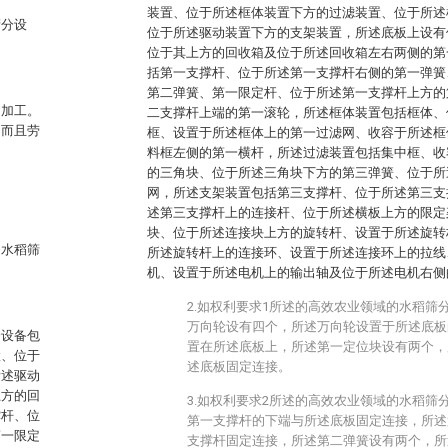
装置、位于所述框体装置下方的过滤装置、位于所述
筛分设
位于所述驱动装置下方的支架装置，所述底板上设有
位于其上方的回收箱及位于所述回收箱左右两侧的第
括第一支撑杆、位于所述第一支撑杆右侧的第一弹簧
第二弹簧、第一限定杆、位于所述第一支撑杆上方的
的加工。
二支撑杆上端的第一滚轮，所述框体装置包括框体、
，而且劳
框、设置于所述框体上的第一过滤网、收容于所述框
料框左侧的第一横杆，所述过滤装置包括集中框、收
的三角块、位于所述三角块下方的第三弹簧、位于所
网，所述支架装置包括第三支撑杆、位于所述第三支
述第三支撑杆上的连接杆、位于所述横板上方的限定
块、位于所述连接块上方的旋转杆、设置于所述旋转
的水稻筛
所述旋转杆上的连接环、设置于所述连接环上的拉线
机、设置于所述电机上的输出轴及位于所述电机右侧
2.如权利要求1所述的高效农业领域的水稻筛
万向轮设有四个，所述万向轮设置于所述底板
分设备包
置在所述底板上，所述第一定位块设有两个，
置、位于
述底板固定连接。
所述驱动
上方的回
3.如权利要求2所述的高效农业领域的水稻筛
撑杆、位
第一支撑杆的下端与所述底板固定连接，所述
第一限定
支撑杆固定连接，所述第二弹簧设有两个，所