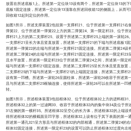
放置在所述底板1上。所述第一定位块13设有两个，所述第一定位块13的
底板1固定连接，所述第一定位块13顶靠在所述回收箱12的侧面上，从而
回收箱12起到定位的作用。
如图1所示，所述支撑装置2包括第一支撑杆21、位于所述第一支撑杆21右
弹簧22、位于所述第一弹簧22上方的第二弹簧24、第一限定杆23、位于所
撑杆21上方的第二支撑杆25、设置于所述第二支撑杆25上端的第一滚轮26
一支撑杆21呈长方体且竖直放置，所述第一支撑杆21的下端与所述底板1
所述第一弹簧22的左端与所述第一支撑杆21固定连接。所述第二弹簧24设
所述第二弹簧24的左端与所述第一支撑杆21固定连接。所述第一限定杆23
且水平放置，所述第一限定杆23位于所述第二弹簧24之间，所述第一限定杆
端与所述第一支撑杆21固定连接。所述第二支撑杆25呈长方体且竖直放置
二支撑杆25的下端与所述第一支撑杆21的上端固定连接，所述第二支撑杆2
设有第一凹槽。所述第一滚轮26呈圆柱体，所述第一滚轮26收容于所述第
且与所述第二支撑杆25枢轴连接，使得所述第一滚轮26可以在所述第一凹
转。
如图1所示，所述框体装置3包括框体32、位于所述框体32上方的进料框31
所述框体32上的第一过滤网33、收容于所述框体32内的集中块34及位于所
31左侧的第一横杆35。所述框体32呈空心的长方体，所述框体32的上端设
得所述框体32的横截面呈凹字形，所述框体32上设有位于其下表面的第一通
所述第一通孔321呈方形且与所述框体32的内部相通，所述第二弹簧24的
框体32固定连接，所述第一限定杆23的设置可以防止所述框体32过度向左