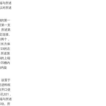
下端与所述
可以对所述
侧的第一
述第一支
。所述第
固定连接。
有两个，
呈长方体
23的左
，所述第
5的上端
一凹槽内
槽内旋
、设置于
述进料框
有开口使
孔321，
右端与所述
移动。所