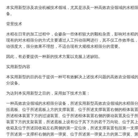
本实用新型涉及农业机械技术领域，尤其是涉及一种高效农业领域的水稻
备。
背景技术
水稻在日常的加工过程中，会掺杂一些体积较大的颗粒杂质，影响对水稻
现有的对水稻筛分的方式主要通过人工抖动筛网进行，其不仅工作效率低
动强度大，筛分效果不理想，不适合现有大规模水稻筛分的需要。
因此，有必要提供一种新的技术方案以克服上述缺陷。
实用新型内容
本实用新型的目的在于提供一种可有效解决上述技术问题的高效农业领域
分设备。
为达到本实用新型之目的，采用如下技术方案：
一种高效农业领域的水稻筛分设备，所述实用新型高效农业领域的水稻筛
括底板、位于所述底板上方的支撑装置、位于所述支撑装置右侧的框体装
所述框体装置下方的过滤装置、位于所述框体装置右侧的驱动装置及位于
装置下方的支架装置，所述底板上设有位于其下方的若干万向轮、位于其
收箱及位于所述回收箱左右两侧的第一定位块，所述支撑装置包括第一支
于所述第一支撑杆右侧的第一弹簧、位于所述第一弹簧上方的第二弹簧、