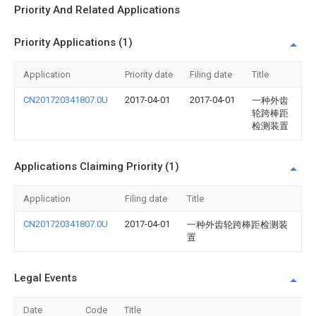
Priority And Related Applications
Priority Applications (1)
Application
Priority date
Filing date
Title
CN201720341807.0U
2017-04-01
2017-04-01
一种外齿
轮跨棒距
检测装置
Applications Claiming Priority (1)
Application
Filing date
Title
CN201720341807.0U
2017-04-01
一种外齿轮跨棒距检测装
置
Legal Events
Date
Code
Title