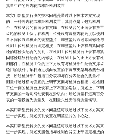
批量生产的外齿轮跨棒距检测装置
本实用新型要解决的技术问题是通过以下技术方案实现
的，一种外齿轮跨棒距检测装置，其特点是：包括检测
台，在检测台的背面设有支腿，在检测台的正面设有放置
齿轮的检测工位，在检测工位处设有调整齿轮高度以便测
量不同位置跨棒距的调整垫片，调整垫片通过紧固螺栓与
检测工位处检测台固定相接，在调整垫片上设有与紧固螺
栓的螺栓头配合的沉孔，在检测工位处检测台上设有与紧
固螺栓螺纹杆配合的内螺纹；在检测工位的正上方设有检
测部件，在检测工位的正下方设有与检测部件配合支撑齿
轮用的顶杆，顶杆通过横向设置的下调节支架与检测台相
接，所述检测部件包括百分表和与百分表配合的测量杆，
测量杆通过横向设置的上调节支架与检测台相接，在检测
工位一侧的检测台上设有上下布置的滑轨，所述上、下调
节支架的一端均滑动安装在滑轨内；所述测量杆远离百分
表的一端设置为测量头，在测量头处安装有测量钢球。
本实用新型要解决的技术问题还可以通过以下技术方案来
进一步实现，所述沉孔设置在调整垫片的中心处。
本实用新型要解决的技术问题还可以通过以下技术方案来
进一步实现，所述支腿包括与检测台背面上部固定相接的