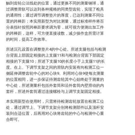
触到齿轮公法线处的位置，通过更换不同的测量钢球，通
过调整滑轨可以达到各种规格的同类型齿轮，实现了检具
的通用性；通过调节调整垫片的厚度，已达到测量不同位
置的跨棒距；本实用新型为对比测量，通过标准样件将百
分表指针按照跨棒距要求调为零，就可很方便测出加工件
的跨棒距，这样，可方便直接读数，减少操作盒所需计算
的时间，提高工作效率。
所述沉孔设置在调整垫片4的中心处。所述支腿包括与检测
台背面上部固定相接的上支腿11和与检测台背面下部固定
相接的下支腿10；所述下支腿10的长度小于上支腿11的长
度。在上、下调节支架之间的滑轨内安装有向检测工位一
侧延伸调整齿轮中心的对心块9。利用对心块9使每次测量
的位置相同，进一步保证待测齿轮其中心始终处于测量的
中心处，所述测量杆包括外套筒和沿外套筒内壁滑动的内
套杆，所述外套筒通过连接螺栓与上调节支架固定相接。
本实用新型在使用时，只需将待检测齿轮放置在检测工位
处，通过调节上、下调节支架分别将检测部件以及顶杆安
装到合适位置，后再用对心块将齿轮的中心与检测中心重
合即可。