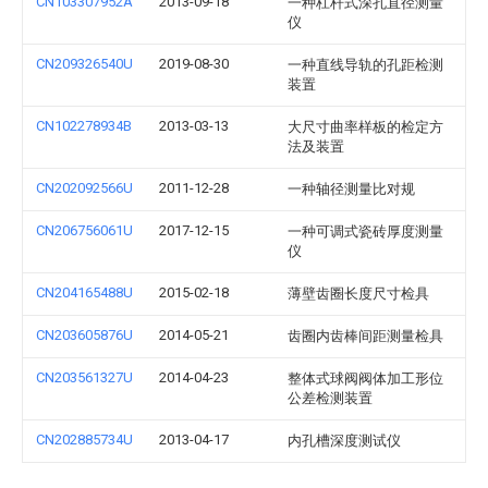
CN103307952A
2013-09-18
一种杠杆式深孔直径测量
仪
CN209326540U
2019-08-30
一种直线导轨的孔距检测
装置
CN102278934B
2013-03-13
大尺寸曲率样板的检定方
法及装置
CN202092566U
2011-12-28
一种轴径测量比对规
CN206756061U
2017-12-15
一种可调式瓷砖厚度测量
仪
CN204165488U
2015-02-18
薄壁齿圈长度尺寸检具
CN203605876U
2014-05-21
齿圈内齿棒间距测量检具
CN203561327U
2014-04-23
整体式球阀阀体加工形位
公差检测装置
CN202885734U
2013-04-17
内孔槽深度测试仪