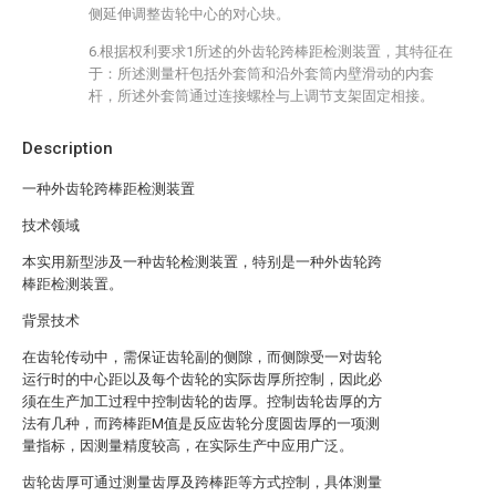
侧延伸调整齿轮中心的对心块。
6.根据权利要求1所述的外齿轮跨棒距检测装置，其特征在
于：所述测量杆包括外套筒和沿外套筒内壁滑动的内套
杆，所述外套筒通过连接螺栓与上调节支架固定相接。
Description
一种外齿轮跨棒距检测装置
技术领域
本实用新型涉及一种齿轮检测装置，特别是一种外齿轮跨
棒距检测装置。
背景技术
在齿轮传动中，需保证齿轮副的侧隙，而侧隙受一对齿轮
运行时的中心距以及每个齿轮的实际齿厚所控制，因此必
须在生产加工过程中控制齿轮的齿厚。控制齿轮齿厚的方
法有几种，而跨棒距M值是反应齿轮分度圆齿厚的一项测
量指标，因测量精度较高，在实际生产中应用广泛。
齿轮齿厚可通过测量齿厚及跨棒距等方式控制，具体测量