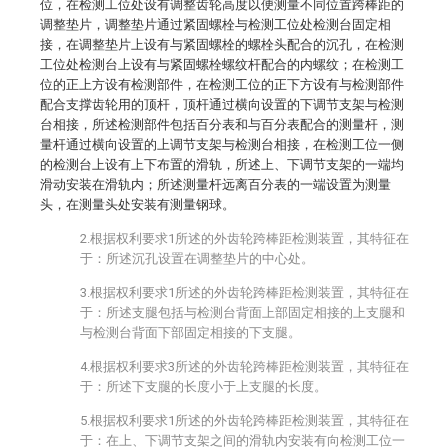
位，在检测工位处设有调整齿轮高度以便测量不同位置跨棒距的
调整垫片，调整垫片通过紧固螺栓与检测工位处检测台固定相
接，在调整垫片上设有与紧固螺栓的螺栓头配合的沉孔，在检测
工位处检测台上设有与紧固螺栓螺纹杆配合的内螺纹；在检测工
位的正上方设有检测部件，在检测工位的正下方设有与检测部件
配合支撑齿轮用的顶杆，顶杆通过横向设置的下调节支架与检测
台相接，所述检测部件包括百分表和与百分表配合的测量杆，测
量杆通过横向设置的上调节支架与检测台相接，在检测工位一侧
的检测台上设有上下布置的滑轨，所述上、下调节支架的一端均
滑动安装在滑轨内；所述测量杆远离百分表的一端设置为测量
头，在测量头处安装有测量钢球。
2.根据权利要求1所述的外齿轮跨棒距检测装置，其特征在
于：所述沉孔设置在调整垫片的中心处。
3.根据权利要求1所述的外齿轮跨棒距检测装置，其特征在
于：所述支腿包括与检测台背面上部固定相接的上支腿和
与检测台背面下部固定相接的下支腿。
4.根据权利要求3所述的外齿轮跨棒距检测装置，其特征在
于：所述下支腿的长度小于上支腿的长度。
5.根据权利要求1所述的外齿轮跨棒距检测装置，其特征在
于：在上、下调节支架之间的滑轨内安装有向检测工位一