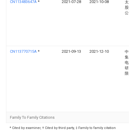
CN113483647A
*
2021-07-28
2021-10-08
太原
股份
公司
CN113770715A
*
2021-09-13
2021-12-10
中国
集团
电力
研究
限公
Family To Family Citations
* Cited by examiner, † Cited by third party, ‡ Family to family citation