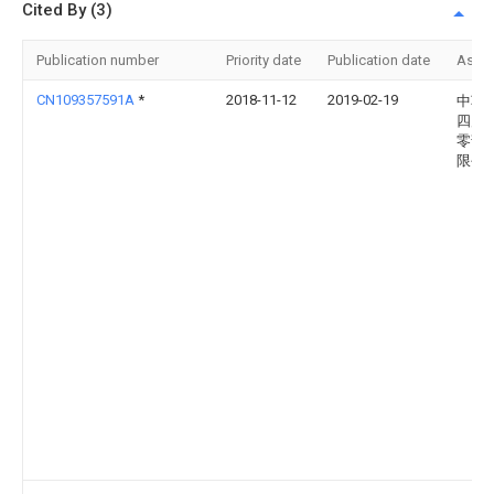
Cited By (3)
Publication number
Priority date
Publication date
Assi
CN109357591A
*
2018-11-12
2019-02-19
中车
四川
零部
限公