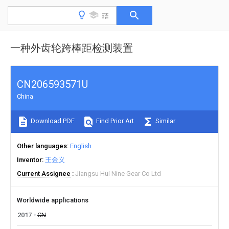
一种外齿轮跨棒距检测装置
CN206593571U
China
Download PDF
Find Prior Art
Similar
Other languages
English
Inventor
王金义
Current Assignee
Jiangsu Hui Nine Gear Co Ltd
Worldwide applications
2017
CN