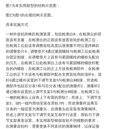
图1为本实用新型的结构示意图；
图2为图1的右视结构示意图。
具体实施方式
一种外齿轮跨棒距检测装置，包括检测台8，在检测台的背
面设有支腿，在检测台的正面设有放置齿轮的检测工位，
在检测工位处设有调整齿轮高度以便测量不同位置跨棒距
的调整垫片4，调整垫片4通过紧固螺栓与检测工位处检测
台固定相接，在调整垫片上设有与紧固螺栓的螺栓头配合
的沉孔，在检测工位处检测台上设有与紧固螺栓螺纹杆配
合的内螺纹；在检测工位的正上方设有检测部件，在检测
工位的正下方设有与检测部件配合支撑齿轮用的顶杆6，顶
杆6通过横向设置的下调节支架5与检测台8相接，所述检
测部件包括百分表1和与百分表1配合的测量杆2，测量杆2
通过横向设置的上调节支架3与检测台8相接，在检测工位
一侧的检测台上设有上下布置的滑轨7，所述上、下调节支
架3、5的一端均滑动安装在滑轨7内；所述测量杆远离百
分表的一端设置为测量头，在测量头处安装有测量钢球。
所述上调节支架与下调节支架互相平行设置，滑轨与下调
节支架垂直设置。本实用新型根据齿轮不同模数的要求，
在测量齿轮时，需要更换不同直径的测量钢球，以保证接