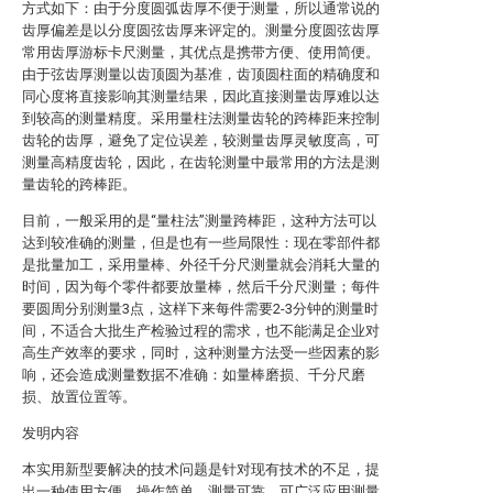
方式如下：由于分度圆弧齿厚不便于测量，所以通常说的
齿厚偏差是以分度圆弦齿厚来评定的。测量分度圆弦齿厚
常用齿厚游标卡尺测量，其优点是携带方便、使用简便。
由于弦齿厚测量以齿顶圆为基准，齿顶圆柱面的精确度和
同心度将直接影响其测量结果，因此直接测量齿厚难以达
到较高的测量精度。采用量柱法测量齿轮的跨棒距来控制
齿轮的齿厚，避免了定位误差，较测量齿厚灵敏度高，可
测量高精度齿轮，因此，在齿轮测量中最常用的方法是测
量齿轮的跨棒距。
目前，一般采用的是“量柱法”测量跨棒距，这种方法可以
达到较准确的测量，但是也有一些局限性：现在零部件都
是批量加工，采用量棒、外径千分尺测量就会消耗大量的
时间，因为每个零件都要放量棒，然后千分尺测量；每件
要圆周分别测量3点，这样下来每件需要2-3分钟的测量时
间，不适合大批生产检验过程的需求，也不能满足企业对
高生产效率的要求，同时，这种测量方法受一些因素的影
响，还会造成测量数据不准确：如量棒磨损、千分尺磨
损、放置位置等。
发明内容
本实用新型要解决的技术问题是针对现有技术的不足，提
出一种使用方便、操作简单、测量可靠，可广泛应用测量