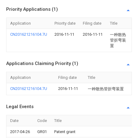
Priority Applications (1)
Application
Priority date
Filing date
Title
CN201621216104.7U
2016-11-11
2016-11-11
一种散热
管折弯装
置
Applications Claiming Priority (1)
Application
Filing date
Title
CN201621216104.7U
2016-11-11
一种散热管折弯装置
Legal Events
Date
Code
Title
2017-04-26
GR01
Patent grant