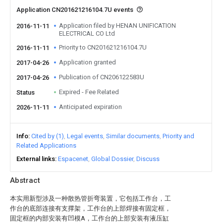
Application CN201621216104.7U events
Application filed by HENAN UNIFICATION
2016-11-11
ELECTRICAL CO Ltd
Priority to CN201621216104.7U
2016-11-11
Application granted
2017-04-26
Publication of CN206122583U
2017-04-26
Expired - Fee Related
Status
Anticipated expiration
2026-11-11
Info
Cited by (1)
Legal events
Similar documents
Priority and
Related Applications
External links
Espacenet
Global Dossier
Discuss
Abstract
本实用新型涉及一种散热管折弯装置，它包括工作台，工
作台的底部连接有支撑架，工作台的上部焊接有固定框，
固定框的内部安装有凹模A，工作台的上部安装有液压缸