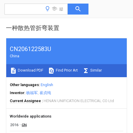
一种散热管折弯装置
CN206122583U
China
Download PDF
Find Prior Art
Similar
Other languages
English
Inventor
杨福军
崔贞纯
Current Assignee
HENAN UNIFICATION ELECTRICAL CO Ltd
Worldwide applications
2016
CN