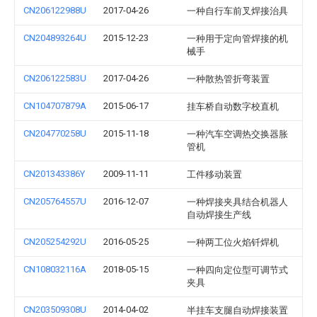
CN206122988U
2017-04-26
一种自行车前叉焊接治具
CN204893264U
2015-12-23
一种用于定向管焊接的机
械手
CN206122583U
2017-04-26
一种散热管折弯装置
CN104707879A
2015-06-17
挂车桥自动数字校直机
CN204770258U
2015-11-18
一种汽车空调热交换器胀
管机
CN201343386Y
2009-11-11
工件移动装置
CN205764557U
2016-12-07
一种焊接夹具结合机器人
自动焊接生产线
CN205254292U
2016-05-25
一种两工位火焰钎焊机
CN108032116A
2018-05-15
一种四向定位型可调节式
夹具
CN203509308U
2014-04-02
半挂车支腿自动焊接装置