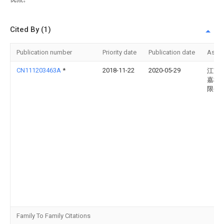
Cited By (1)
Publication number
Priority date
Publication date
Assi
CN111203463A
*
2018-11-22
2020-05-29
江苏
嘉科
限公
Family To Family Citations