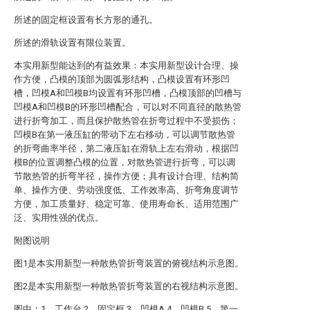
所述的固定框设置有长方形的通孔。
所述的滑轨设置有限位装置。
本实用新型能达到的有益效果：本实用新型设计合理、操
作方便，凸模的顶部为圆弧形结构，凸模设置有环形凹
槽，凹模A和凹模B均设置有环形凹槽，凸模顶部的凹槽与
凹模A和凹模B的环形凹槽配合，可以对不同直径的散热管
进行折弯加工，而且保护散热管在折弯过程中不受损伤；
凹模B在第一液压缸的带动下左右移动，可以调节散热管
的折弯曲率半径，第二液压缸在滑轨上左右滑动，根据凹
模B的位置调整凸模的位置，对散热管进行折弯，可以调
节散热管的折弯半径，操作方便；具有设计合理、结构简
单、操作方便、劳动强度低、工作效率高、折弯角度调节
方便，加工质量好、稳定可靠、使用寿命长、适用范围广
泛、实用性强的优点。
附图说明
图1是本实用新型一种散热管折弯装置的俯视结构示意图。
图2是本实用新型一种散热管折弯装置的右视结构示意图。
图中：1、工作台 2、固定框 3、凹模A 4、凹模B 5、第一