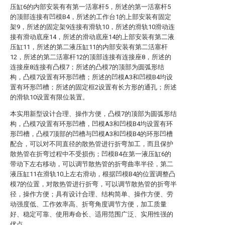
压缸6的内部安装有有第一活塞杆5，所述的第一活塞杆5
的顶部连接有凹模B4，所述的工作台1的上部安装有固定
架9，所述的固定架9连接有滑轨10，所述的滑轨10滑动连
接有滑动底座14，所述的滑动底座14的上部安装有第二液
压缸11，所述的第二液压缸11的内部安装有第二活塞杆
12，所述的第二活塞杆12的顶部连接有连接座8，所述的
连接座8连接有凸模7；所述的凸模7的顶部为圆弧形结
构，凸模7设置有环形凹槽；所述的凹模A3和凹模B4均设
置有环形凹槽；所述的固定框2设置有长方形的通孔；所述
的滑轨10设置有限位装置。
本实用新型设计合理、操作方便，凸模7的顶部为圆弧形结
构，凸模7设置有环形凹槽，凹模A3和凹模B4均设置有环
形凹槽，凸模7顶部的凹槽与凹模A3和凹模B4的环形凹槽
配合，可以对不同直径的散热管进行折弯加工，而且保护
散热管在折弯过程中不受损伤；凹模B4在第一液压缸6的
带动下左右移动，可以调节散热管的折弯曲率半径，第二
液压缸11在滑轨10上左右滑动，根据凹模B4的位置调整凸
模7的位置，对散热管进行折弯，可以调节散热管的折弯半
径，操作方便；具有设计合理、结构简单、操作方便、劳
动强度低、工作效率高、折弯角度调节方便，加工质量
好、稳定可靠、使用寿命长、适用范围广泛、实用性强的
优点。