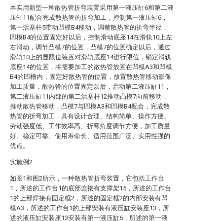
本实用新型一种散热管折弯装置采用第一液压缸6和第二液
压缸11配合完成散热管的折弯加工，控制第一液压缸6，
第一活塞杆5带动凹模B4移动，调整散热管的折弯半径，
凹模B4的位置固定好以后，控制滑动底座14在滑轨10上左
右滑动，调节凸模7的位置，凸模7的位置确定以后，通过
滑轨10上的显限位装置对滑轨底座14进行限位，锁定滑轨
底座14的位置，将需要加工的散热管放置在凹模A3和凹模
B4的凹槽内，固定好散热管的位置，放置散热管移动影像
加工质量，散热管的位置固定以后，启动第二液压缸11，
第二液压缸11内部的第二活塞杆12推动凸模7向前移动，
推动散热管移动，凸模7与凹模A3和凹模B4配合，完成散
热管的折弯加工，具有设计合理、结构简单、操作方便、
劳动强度低、工作效率高、折弯角度调节方便，加工质量
好、稳定可靠、使用寿命长、适用范围广泛、实用性强的
优点。
实施例2
如图1和图2所示，一种散热管折弯装置，它包括工作台
1，所述的工作台1的底部连接有支撑架15，所述的工作台
1的上部焊接有固定框2，所述的固定框2的内部安装有凹
模A3，所述的工作台1的上部安装有液压缸安装座13，所
述的液压缸安装座13安装有第一液压缸6，所述的第一液