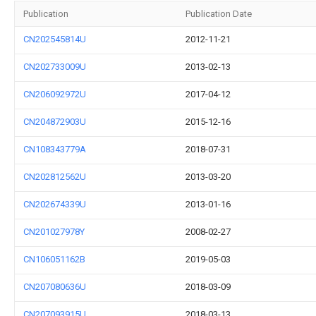
Publication
Publication Date
CN202545814U
2012-11-21
CN202733009U
2013-02-13
CN206092972U
2017-04-12
CN204872903U
2015-12-16
CN108343779A
2018-07-31
CN202812562U
2013-03-20
CN202674339U
2013-01-16
CN201027978Y
2008-02-27
CN106051162B
2019-05-03
CN207080636U
2018-03-09
CN207093915U
2018-03-13