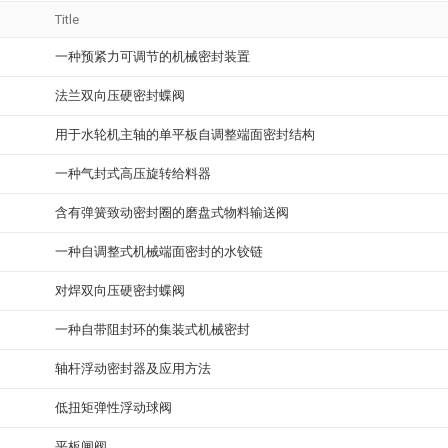
Title
一种预紧力可调节的机械密封装置
法兰双向压硬密封蝶阀
用于水轮机主轴的单平板自调整端面密封结构
一种气封式高压旋转给料器
含有弹簧致动密封圈的磨盘式物料输送阀
一种自调整式机械端面密封的水铰链
对焊双向压硬密封蝶阀
一种自带阻封环的集装式机械密封
轴杆浮动密封器及应用方法
低扭矩弹性浮动球阀
平板闸阀