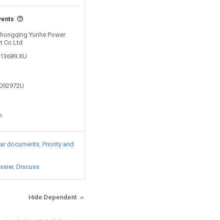
vents
 Chongqing Yunhe Power
t Co Ltd
113689.XU
6092972U
n
lar documents
Priority and
ssier
Discuss
Hide Dependent