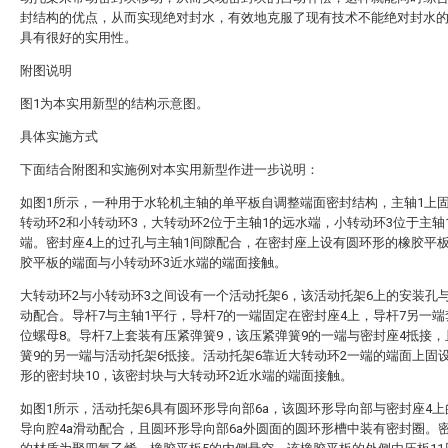
封结构的优点，从而实现绝对封水，有效地克服了现有技术不能绝对封水
具有很好的实用性。
附图说明
图1为本实用新型的结构示意图。
具体实施方式
下面结合附图和实施例对本实用新型作进一步说明：
如图1所示，一种用于水轮机主轴的单平板自调整端面密封结构，主轴1上
转动环2和小转动环3，大转动环2位于主轴1的远水端，小转动环3位于主轴
端。密封座4上的过孔与主轴1间隙配合，在密封座上设有圆环形的橡胶平板
胶平板的端面与小转动环3近水端的端面接触。
大转动环2与小转动环3之间设有一个活动托架6，该活动托架6上的安装孔
动配合。导杆7与主轴1平行，导杆7的一端固定在密封座4上，导杆7另一
位螺母8。导杆7上套装有压紧弹簧9，该压紧弹簧9的一端与密封座4抵接
簧9的另一端与活动托架6抵接。活动托架6靠近大转动环2一端的端面上固
形的密封块10，该密封块与大转动环2近水端的端面接触。
如图1所示，活动托架6具有圆环形导向部6a，该圆环形导向部与密封座4
导向腔4a滑动配合，且圆环形导向部6a外圆面的圆环形槽中装有密封圈。密