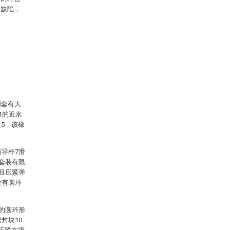
的缺陷，
固套有大
1的近水
5，该橡
与导杆7滑
端套装有限
，且压紧弹
设有圆环
上的圆环形
封块10