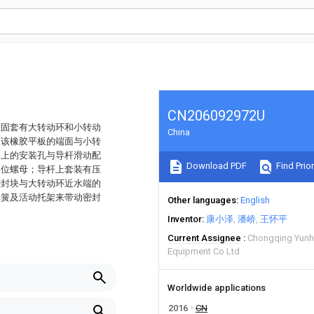
CN206092972U
上固套有大转动环和小转动
China
，该橡胶平板的端面与小转
架上的安装孔与导杆滑动配
Download PDF
Find Prior
限位螺母；导杆上套装有压
密封块与大转动环近水端的
弹簧及活动托架来带动密封
Other languages
English
Inventor
康小泽
潘峤
王怀平
Current Assignee
Chongqing Yunh
Equipment Co Ltd
Worldwide applications
2016
CN