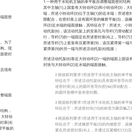
1.一种用于水轮机主轴的单平板自调整端面密封结构，包
其中主轴(1)上固套有大转动环(2)和小转动环(3)，大
端，所述小转动环(3)位于主轴(1)的近水端；所述密封
整端面密
隙配合，在密封座上设有圆环形的橡胶平板(5)，该
环(3)近水端的端面接触，其特征在于：所述大、小转
动托架(6)，该活动托架上的安装孔与导杆(7)滑动配
行，导杆(7)的一端固定在所述密封座(4)上，导杆(7
端。为了
所述导杆(7)上套装有压紧弹簧(9)，该压紧弹簧一端
结构。现
紧弹簧(9)的另一端与所述活动托架(6)抵接；
端面密封
所述活动托架(6)靠近大转动环(2)一端的端面上固设
封块与大转动环(2)近水端的端面接触。
并且现有
2.根据权利要求1所述用于水轮机主轴的单平
特征在于：所述活动托架(6)具有圆环形导向部
述密封座(4)上的圆环形导向腔(4a)滑动配合，
的圆环形槽中装有密封圈。
调整端面
3.根据权利要求1所述用于水轮机主轴的单平
特征在于：所述密封块(10)的材质为聚四氟乙
封结构，
)，大转动
4.根据权利要求1所述用于水轮机主轴的单平
封座(4)
特征在于：所述橡胶平板(5)的内侧悬空，该橡
胶平板的
紧在所述密封座(4)上，并通过压紧螺钉(12)