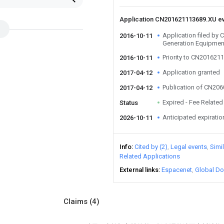
Application CN201621113689.XU e
Application filed by
2016-10-11
Generation Equipmen
Priority to CN201621
2016-10-11
Application granted
2017-04-12
Publication of CN20
2017-04-12
Expired - Fee Related
Status
Anticipated expiratio
2026-10-11
Info
Cited by (2)
Legal events
Simi
Related Applications
External links
Espacenet
Global Do
Claims
(4)