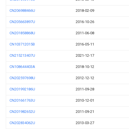
CN206988466U
2018-02-09
CN205663897U
2016-10-26
CN201858868U
2011-06-08
CN103712015B
2016-05-11
CN215213407U
2021-12-17
CN108644403A
2018-10-12
CN202597698U
2012-12-12
CN201992186U
2011-09-28
CN201661763U
2010-12-01
CN201982652U
2011-09-21
CN202834062U
2013-03-27