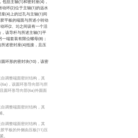
括主轴(1)和密封座(4)，
转动环(2)位于主轴(1)的远水
座(4)上的过孔与主轴(1)间
橡胶平板的端面与所述小转动
动环(2、3)之间设有一个活
合，该导杆与所述主轴(1)平
)另一端套装有限位螺母(8)；
与所述密封座(4)抵接，且压
有圆环形的密封块(10)，该密
板自调整端面密封结构，其
(6a)，该圆环形导向部与所
且圆环形导向部(6a)外圆面
板自调整端面密封结构，其
烯。
板自调整端面密封结构，其
胶平板的外侧由压板(11)压
压紧。