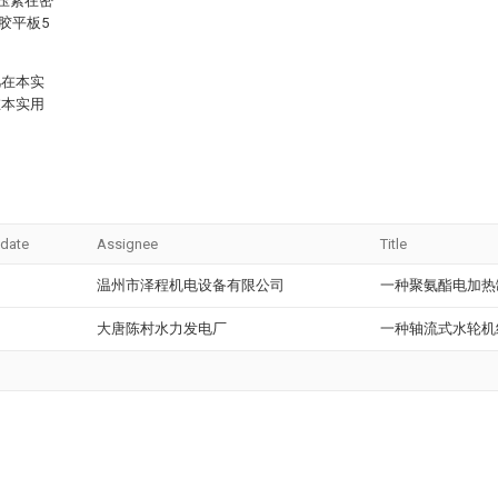
压紧在密
胶平板5
凡在本实
在本实用
 date
Assignee
Title
温州市泽程机电设备有限公司
一种聚氨酯电加热
大唐陈村水力发电厂
一种轴流式水轮机