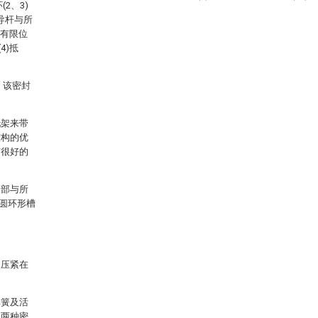
2、3)
导杆与所
装有限位
4)抵
，该密封
托架来带
结构的优
有很好的
向部与所
的圆环形槽
)压紧在
弹簧及活
合两种密