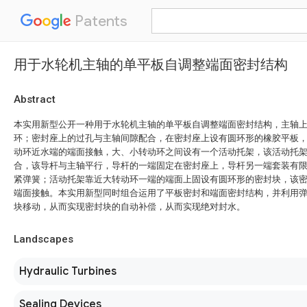
Patents
用于水轮机主轴的单平板自调整端面密封结构
Abstract
本实用新型公开一种用于水轮机主轴的单平板自调整端面密封结构，主轴
环；密封座上的过孔与主轴间隙配合，在密封座上设有圆环形的橡胶平板
动环近水端的端面接触，大、小转动环之间设有一个活动托架，该活动托
合，该导杆与主轴平行，导杆的一端固定在密封座上，导杆另一端套装有
紧弹簧；活动托架靠近大转动环一端的端面上固设有圆环形的密封块，该
端面接触。本实用新型同时组合运用了平板密封和端面密封结构，并利用
块移动，从而实现密封块的自动补偿，从而实现绝对封水。
Landscapes
Hydraulic Turbines
Sealing Devices