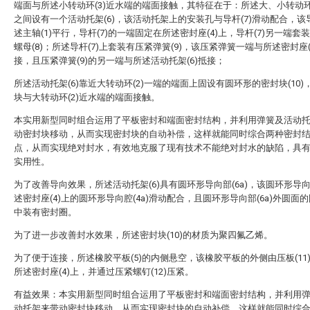
端面与所述小转动环(3)近水端的端面接触，其特征在于：所述大、小转动环(
之间设有一个活动托架(6)，该活动托架上的安装孔与导杆(7)滑动配合，该
述主轴(1)平行，导杆(7)的一端固定在所述密封座(4)上，导杆(7)另一端套
螺母(8)；所述导杆(7)上套装有压紧弹簧(9)，该压紧弹簧一端与所述密封座(
接，且压紧弹簧(9)的另一端与所述活动托架(6)抵接；
所述活动托架(6)靠近大转动环(2)一端的端面上固设有圆环形的密封块(10)
块与大转动环(2)近水端的端面接触。
本实用新型同时组合运用了平板密封和端面密封结构，并利用弹簧及活动
动密封块移动，从而实现密封块的自动补偿，这样就能同时综合两种密封
点，从而实现绝对封水，有效地克服了现有技术不能绝对封水的缺陷，具
实用性。
为了改善导向效果，所述活动托架(6)具有圆环形导向部(6a)，该圆环形导
述密封座(4)上的圆环形导向腔(4a)滑动配合，且圆环形导向部(6a)外圆面
中装有密封圈。
为了进一步改善封水效果，所述密封块(10)的材质为聚四氟乙烯。
为了便于连接，所述橡胶平板(5)的内侧悬空，该橡胶平板的外侧由压板(11
所述密封座(4)上，并通过压紧螺钉(12)压紧。
有益效果：本实用新型同时组合运用了平板密封和端面密封结构，并利用
动托架来带动密封块移动，从而实现密封块的自动补偿，这样就能同时综