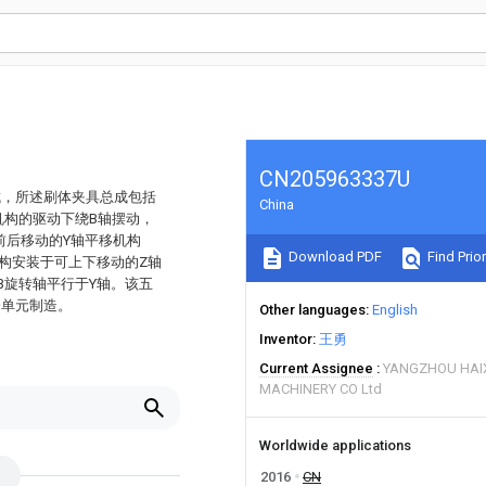
CN205963337U
成，所述刷体夹具总成包括
China
机构的驱动下绕B轴摆动，
前后移动的Y轴平移机构
Download PDF
Find Prior
构安装于可上下移动的Z轴
B旋转轴平行于Y轴。该五
分单元制造。
Other languages
English
Inventor
王勇
Current Assignee
YANGZHOU HAI
MACHINERY CO Ltd
Worldwide applications
2016
CN