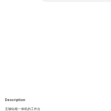
Description
五轴钻植一体机的工作台