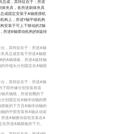
夹具总成，其特征在于：所述
刷体夹具，各所述刷体夹具
具总成固定安装于A轴摇摆机
移机构上，所述Y轴平移机构
机构安装于可上下移动的Z轴
，所述B轴摆动机构的B旋转
作台，其特征在于：所述A轴
体夹具总成安装于所述A轴摇
伸的A轴墙板，所述A旋转轴
轴的外端头分别固定在A轴固
作台，其特征在于：所述A轴
的下部外缘分别安装有齿
转轴共轴线，所述齿圈的下
轮分别固定在A轴传动轴的两
轴摇板的下方且A轴传动轴的
动轴的中部安装有A轴从动齿
，所述A轴驱动齿轮安装在A
定在所述A轴摇板的下方。
作台，其特征在于：所述Y轴