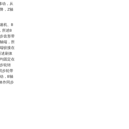
移动，从
降，Z轴
速机、B
，所述B
同步齿形带
的轴端，所
一端铰接在
所述刷体
机均固定在
同步轮转
同步轮带
动，B轴
体作同步