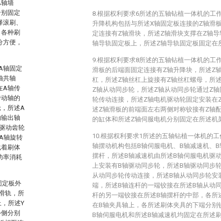
A轴墙
分别固定
8.根据权利要求6所述的五轴钻植一体机的工
择滚刷、
升降机构包括与所述X轴固定板连接的Z轴滑
了各种刷
定连接有Z轴滑块，所述Z轴滑块支撑在Z轴导
分方便，
轴导轨固定板上，所述Z轴导轨固定板固定在
9.根据权利要求8所述的五轴钻植一体机的工
A轴固定
滑板的后端面固定连接有Z轴升降块，所述Z
轴共轴
杠，所述Z轴丝杠上旋接有Z轴丝杠螺母，所
在A轴传
Z轴从动同步轮，所述Z轴从动同步轮通过Z轴
传动轴的
轮传动连接，所述Z轴电机驱动轮固定安装在
，所述A
述Z轴滑板的前端面左右两侧对称铰接有Z轴
的输出轴
的缸体和所述Z轴伺服电机分别固定在所述机
驱动齿轮
10.根据权利要求1所述的五轴钻植一体机的
A轴旋转
轴摆动机构包括B轴伺服电机、B轴减速机、B
载着刷体
摆杆，所述B轴减速机由所述B轴伺服电机驱
功率消耗
上安装有B轴驱动同步轮，所述B轴驱动同步轮
从动同步轮传动连接，所述B轴从动同步轮安
固定板外
端，所述B轴连杆的一端铰接在所述B轴从动
轴滑轨，所
杆的另一端铰接在所述B轴摆杆的中部，各所
上，所述Y
在B轴夹具轴上，各所述刷体夹具的下端分别
外侧分别
B轴伺服电机和所述B轴减速机均固定在所述