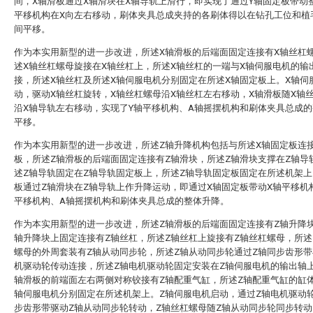
间，X轴滑板通过X轴滑块在X轴导轨上滑行，即实现了通过Y轴固定板带动
平移机构在X向左右移动，刷体夹具总成夹持的各刷体得以在钻孔工位和植
间平移。
作为本实用新型的进一步改进，所述X轴滑板的后端面固定连接有X轴丝杠
述X轴丝杠螺母旋接在X轴丝杠上，所述X轴丝杠的一端与X轴伺服电机的输
接，所述X轴丝杠及所述X轴伺服电机分别固定在所述X轴固定板上。X轴伺
动，驱动X轴丝杠旋转，X轴丝杠螺母沿X轴丝杠左右移动，X轴滑板随X轴
沿X轴导轨左右移动，实现了Y轴平移机构、A轴摇摆机构和刷体夹具总成
平移。
作为本实用新型的进一步改进，所述Z轴升降机构包括与所述X轴固定板连
板，所述Z轴滑板的后端面固定连接有Z轴滑块，所述Z轴滑块支撑在Z轴导
述Z轴导轨固定在Z轴导轨固定板上，所述Z轴导轨固定板固定在所述机架上
板通过Z轴滑块在Z轴导轨上作升降运动，即通过X轴固定板带动X轴平移机
平移机构、A轴摇摆机构和刷体夹具总成的整体升降。
作为本实用新型的进一步改进，所述Z轴滑板的后端面固定连接有Z轴升降
轴升降块上固定连接有Z轴丝杠，所述Z轴丝杠上旋接有Z轴丝杠螺母，所述
螺母的外周套装有Z轴从动同步轮，所述Z轴从动同步轮通过Z轴同步齿形带
机驱动轮传动连接，所述Z轴电机驱动轮固定安装在Z轴伺服电机的输出轴
轴滑板的前端面左右两侧对称铰接有Z轴配重气缸，所述Z轴配重气缸的缸
轴伺服电机分别固定在所述机架上。Z轴伺服电机启动，通过Z轴电机驱动
步齿形带驱动Z轴从动同步轮转动，Z轴丝杠螺母随Z轴从动同步轮同步转动