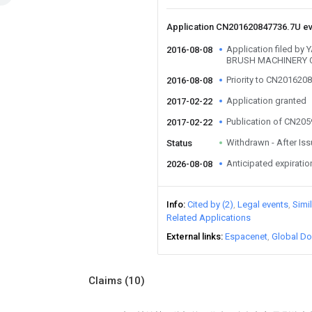
Application CN201620847736.7U e
Application filed b
2016-08-08
BRUSH MACHINERY C
Priority to CN201620
2016-08-08
Application granted
2017-02-22
Publication of CN20
2017-02-22
Withdrawn - After Is
Status
Anticipated expiratio
2026-08-08
Info
Cited by (2)
Legal events
Simi
Related Applications
External links
Espacenet
Global Do
Claims
(10)