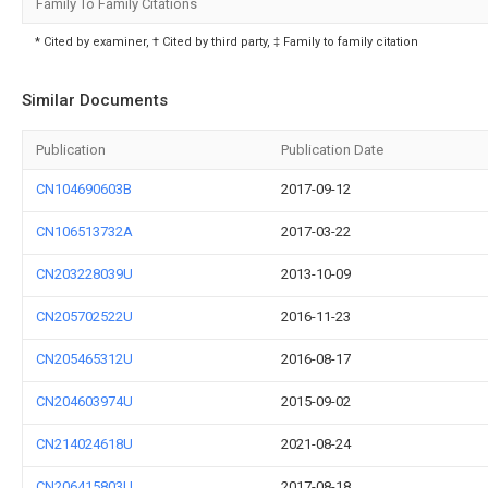
Family To Family Citations
* Cited by examiner, † Cited by third party, ‡ Family to family citation
Similar Documents
Publication
Publication Date
CN104690603B
2017-09-12
CN106513732A
2017-03-22
CN203228039U
2013-10-09
CN205702522U
2016-11-23
CN205465312U
2016-08-17
CN204603974U
2015-09-02
CN214024618U
2021-08-24
CN206415803U
2017-08-18