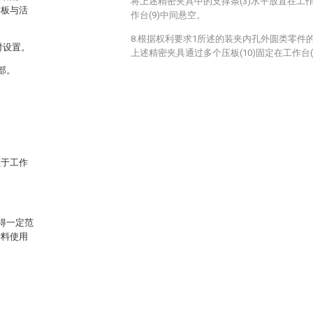
将上述精密夹具中的支撑条(3)水平放置在工作
定板与活
作台(9)中间悬空。
8.根据权利要求1所述的装夹内孔外圆类零件
对设置。
上述精密夹具通过多个压板(10)固定在工作台(
部。
位于工作
得一定范
材料使用