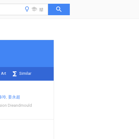
 Art
Similar
春玲
姜永超
cision Dieandmould