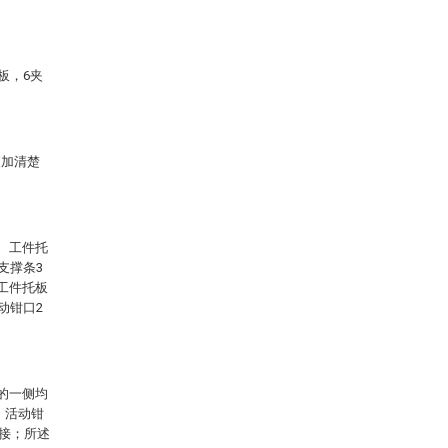
板，6夹
更加清楚
。
、工件托
支撑条3
工件托板
动钳口2
的一侧均
、活动钳
连接；所述