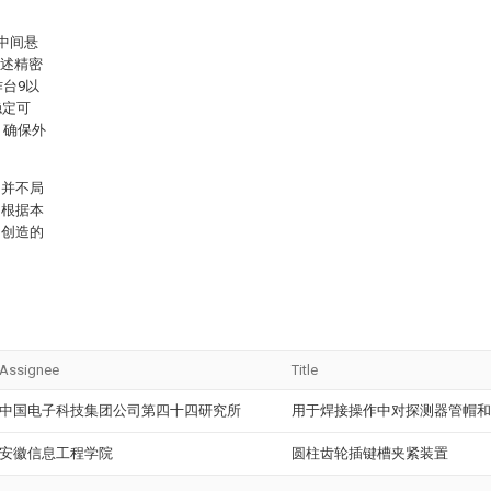
中间悬
上述精密
台9以
稳定可
，确保外
围并不局
，根据本
明创造的
Assignee
Title
中国电子科技集团公司第四十四研究所
用于焊接操作中对探测器管帽和
安徽信息工程学院
圆柱齿轮插键槽夹紧装置