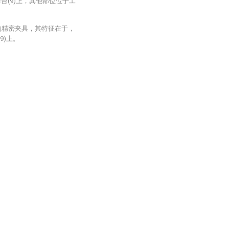
台(9)上，其他部位位于工
的精密夹具，其特征在于，
9)上。