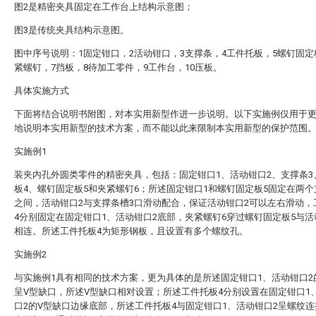
图2是精密夹具固定在工作台上结构示意图；
图3是传统夹具结构示意图。
图中序号说明：1固定钳口，2活动钳口，3支撑条，4工件托板，5螺钉固定
紧螺钉，7挡板，8待加工零件，9工作台，10压板。
具体实施方式
下面将结合说明书附图，对本实用新型作进一步说明。以下实施例仅用于
地说明本实用新型的技术方案，而不能以此来限制本实用新型的保护范围
实施例1
装夹内孔外圆类零件的精密夹具，包括：固定钳口1、活动钳口2、支撑条3
板4、螺钉固定板5和夹紧螺钉6；所述固定钳口1和螺钉固定板5固定在两个
之间，活动钳口2与支撑条槽3口滑动配合，保证活动钳口2可以左右滑动，
4分别固定在固定钳口1、活动钳口2底部，夹紧螺钉6穿过螺钉固定板5与活
相连。所述工件托板4为矩形钢板，且设置有多个螺纹孔。
实施例2
与实施例1具有相同的技术方案，更为具体的是所述固定钳口1、活动钳口2
呈V型缺口，所述V型缺口相对设置；所述工件托板4分别设置在固定钳口1
口2的V型缺口边缘底部，所述工件托板4与固定钳口1、活动钳口2呈螺纹