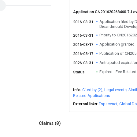
Application CN201620268460.7U e
Application filed by D
2016-03-31
Dieandmould Develo
Priority to CN201620
2016-03-31
Application granted
2016-08-17
Publication of CN20
2016-08-17
Anticipated expiratio
2026-03-31
Expired - Fee Related
Status
Info
Cited by (2)
Legal events
Simi
Related Applications
External links
Espacenet
Global Do
Claims
(8)