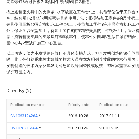
夹紧螺钉6通过挡板7和紧固件与活动钳口2相连。
将上述精密夹具中的支撑条3水平放置在工作台9上，其他部位位于工作台9
空。结合图1-2具体说明精密夹具的使用方法；根据待加工零件8的尺寸把
夹具使用压板10固定在机床工作台9上，使待加工零件8完全悬空在机床工作
外，保证可以全型加工，待加工零件8放在精密夹具的工件托板4上，保证
靠；旋转精密夹具的夹紧螺钉6加紧零件，使零件外圆与V型缺口紧密结合
圆中心与V型缺口加工中心重合。
以上所述，仅为本发明创造较佳的具体实施方式，但本发明创造的保护范
限于此，任何熟悉本技术领域的技术人员在本发明创造披露的技术范围内
发明创造的技术方案及其发明构思加以等同替换或改变，都应涵盖在本发
保护范围之内。
Cited By (2)
Publication number
Priority date
Publication date
CN106312426A
*
2016-10-28
2017-01-11
CN107671566A
*
2017-08-25
2018-02-09