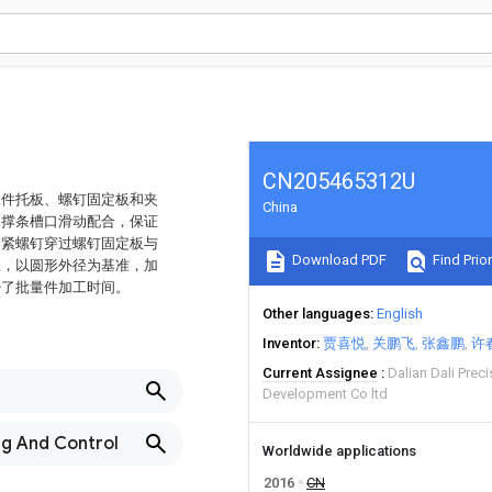
CN205465312U
工件托板、螺钉固定板和夹
China
支撑条槽口滑动配合，保证
夹紧螺钉穿过螺钉固定板与
Download PDF
Find Prior
径，以圆形外径为基准，加
少了批量件加工时间。
Other languages
English
Inventor
贾喜悦
关鹏飞
张鑫鹏
许
Current Assignee
Dalian Dali Pre
Development Co ltd
ng And Control
Worldwide applications
2016
CN