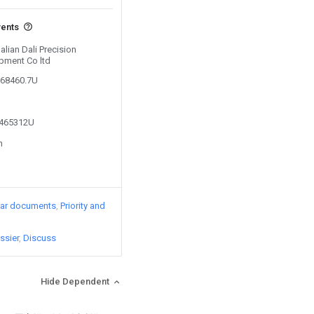
vents
alian Dali Precision
pment Co ltd
268460.7U
5465312U
n
lar documents
Priority and
ssier
Discuss
Hide Dependent