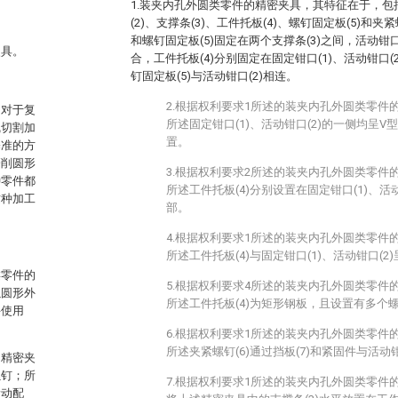
1.装夹内孔外圆类零件的精密夹具，其特征在于，包括
(2)、支撑条(3)、工件托板(4)、螺钉固定板(5)和夹紧
和螺钉固定板(5)固定在两个支撑条(3)之间，活动钳口
夹具。
合，工件托板(4)分别固定在固定钳口(1)、活动钳口(
钉固定板(5)与活动钳口(2)相连。
2.根据权利要求1所述的装夹内孔外圆类零件
，对于复
所述固定钳口(1)、活动钳口(2)的一侧均呈
线切割加
置。
基准的方
磨削圆形
3.根据权利要求2所述的装夹内孔外圆类零件
种零件都
所述工件托板(4)分别设置在固定钳口(1)、活
这种加工
部。
4.根据权利要求1所述的装夹内孔外圆类零件
所述工件托板(4)与固定钳口(1)、活动钳口(2
类零件的
5.根据权利要求4所述的装夹内孔外圆类零件
以圆形外
所述工件托板(4)为矩形钢板，且设置有多个
料使用
6.根据权利要求1所述的装夹内孔外圆类零件
所述夹紧螺钉(6)通过挡板(7)和紧固件与活动钳
的精密夹
螺钉；所
7.根据权利要求1所述的装夹内孔外圆类零件
滑动配