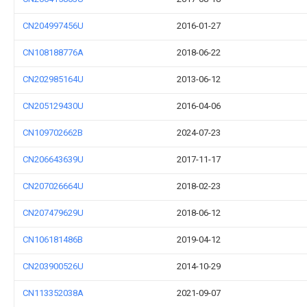
CN204997456U
2016-01-27
CN108188776A
2018-06-22
CN202985164U
2013-06-12
CN205129430U
2016-04-06
CN109702662B
2024-07-23
CN206643639U
2017-11-17
CN207026664U
2018-02-23
CN207479629U
2018-06-12
CN106181486B
2019-04-12
CN203900526U
2014-10-29
CN113352038A
2021-09-07