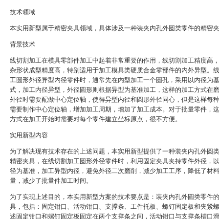
技术领域
本实用新型属于精密夹具领域，具体涉及一种装夹内孔外圆类零件的精密
背景技术
线切割加工在模具零部件加工中起着非常重要的作用，线切割加工精度高
杂形状成型精度高，特别适用于加工模具类硬质合金零部件的内外异型。
工圆形外径异型内径零件时，通常先在内型加工一个圆孔，采用以内径为
式，加工内径异型，外径圆形则根据异型为基准加工，这样的加工方式在
外径时需要配做中心定位轴，使得异型内径和圆形外径同心，但是这样每
需要制作中心定位轴，增加加工周期，增加了加工成本。对于批量零件，
方式在加工开始时需要对每个零件建立坐标原点，很不方便。
实用新型内容
为了解决现有技术存在的上述问题，本实用新型提供了一种装夹内孔外圆
精密夹具，在线切割加工圆形外径零件时，利用固定夹具夹持零件外径，
径为基准，加工异型内径，避免外径二次磨削，减少加工工序，降低了材
量，减少了批量件加工时间。
为了实现上述目的，本实用新型方案的技术要点是：装夹内孔外圆类零件
具，包括：固定钳口、活动钳口、支撑条、工件托板、螺钉固定板和夹紧
述固定钳口和螺钉固定板固定在两个支撑条之间，活动钳口与支撑条槽口